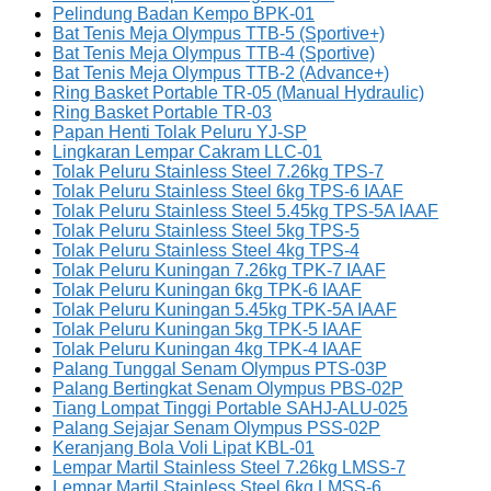
Pelindung Badan Kempo BPK-01
Bat Tenis Meja Olympus TTB-5 (Sportive+)
Bat Tenis Meja Olympus TTB-4 (Sportive)
Bat Tenis Meja Olympus TTB-2 (Advance+)
Ring Basket Portable TR-05 (Manual Hydraulic)
Ring Basket Portable TR-03
Papan Henti Tolak Peluru YJ-SP
Lingkaran Lempar Cakram LLC-01
Tolak Peluru Stainless Steel 7.26kg TPS-7
Tolak Peluru Stainless Steel 6kg TPS-6 IAAF
Tolak Peluru Stainless Steel 5.45kg TPS-5A IAAF
Tolak Peluru Stainless Steel 5kg TPS-5
Tolak Peluru Stainless Steel 4kg TPS-4
Tolak Peluru Kuningan 7.26kg TPK-7 IAAF
Tolak Peluru Kuningan 6kg TPK-6 IAAF
Tolak Peluru Kuningan 5.45kg TPK-5A IAAF
Tolak Peluru Kuningan 5kg TPK-5 IAAF
Tolak Peluru Kuningan 4kg TPK-4 IAAF
Palang Tunggal Senam Olympus PTS-03P
Palang Bertingkat Senam Olympus PBS-02P
Tiang Lompat Tinggi Portable SAHJ-ALU-025
Palang Sejajar Senam Olympus PSS-02P
Keranjang Bola Voli Lipat KBL-01
Lempar Martil Stainless Steel 7.26kg LMSS-7
Lempar Martil Stainless Steel 6kg LMSS-6