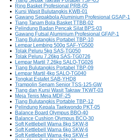
Tiang Sepak Takraw Portabel TSP-05
Ring Basket Profesional PRB-05
Kursi Wasit Bulutangkis KWB-01
Gawang Sepakbola Aluminium Profesional GSAP-1
Tiang Tanam Bola Basket TTBB-02
Pelindung Badan Pencak Silat BPS-03
Gawang Futsal Aluminium Profesional GFAP-1
Tiang Bulutangkis Portabel TBP-10
Lempar Lembing 500g SAF-YG500
Tolak Peluru 5kg SAS-TG050
Tolak Peluru 7.26kg SAS-TG0726
Lempar Martil 7.26kg SALQ-TG026
Tiang Bulutangkis Portabel TBP-09
Lempar Martil 4kg SALQ-TG040
Tongkat Estafet SAB-YHD8
Trampolin Senam Senior TSS-125-GW
Tiang dan Kursi Wasit Takraw TKWT-03
Meja Tenis Meja MDF-25
Tiang Bulutangkis Portable TBP-12
Pelindung Kepala Taekwondo PKT-05
Balance Board Olympus BBO-40
Balance Cushion Olympus BCO-30
Soft Kettlebell Warna 8kg SKW-8
Soft Kettlebell Warna 6kg SKW-6
Soft Kettlebell Warna 4kg SKW-4