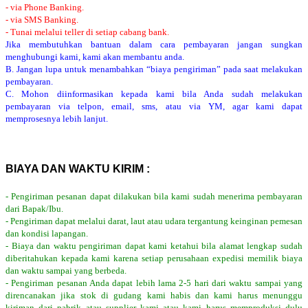
- via Phone Banking.
- via SMS Banking.
- Tunai melalui teller di setiap cabang bank.
Jika membutuhkan bantuan dalam cara pembayaran jangan sungkan
menghubungi kami, kami akan membantu anda.
B. Jangan lupa untuk menambahkan “biaya pengiriman” pada saat melakukan
pembayaran.
C. Mohon diinformasikan kepada kami bila Anda sudah melakukan
pembayaran via telpon, email, sms, atau via YM, agar kami dapat
memprosesnya lebih lanjut.
BIAYA DAN WAKTU KIRIM :
- Pengiriman pesanan dapat dilakukan bila kami sudah menerima pembayaran
dari Bapak/Ibu.
- Pengiriman dapat melalui darat, laut atau udara tergantung keinginan pemesan
dan kondisi lapangan.
- Biaya dan waktu pengiriman dapat kami ketahui bila alamat lengkap sudah
diberitahukan kepada kami karena setiap perusahaan expedisi memilik biaya
dan waktu sampai yang berbeda.
- Pengiriman pesanan Anda dapat lebih lama 2-5 hari dari waktu sampai yang
direncanakan jika stok di gudang kami habis dan kami harus menunggu
kiriman dari pabrik atau supplier kami atau kami harus memproduksi dulu