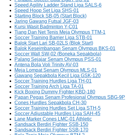
Speed Agility Ladder Stand Liga SALS-6
Speed Hoop Set Liga SHS-01
Starting Block SB-05 (Start Block)
Jaring Gawang Futsal JGF-03
Kursi Wasit Badminton Y-C01
Tiang Dan Net Tenis Meja Olympus TTM-1
Soccer Training Barrier Liga STB-01
Balok Start Lari SB-02LS (Blok Start)
Balok Keseimbangan Senam Olympus BKS-01
Soccer Wall SW-02 (Boneka Sepakbola)
Palang Sejajar Senam Olympus PSS-01
Antena Bola Voli Trinity AV-03
Meja Lompat Senam Olympus MLS-01
Gawang Sepakbola Kecil Liga GSK-120
Soccer Training Hurdles Liga TH-01
Soccer Training Arch Liga TA-01
Kick Boxing Dummy Fighter KBD-180
Papan Pegas Senam Profesional Olympus SBG-9P
Cones Hurdles Sepakbola CH-30
Soccer Training Hurdles Set Liga STH-5
Soccer Adjustable Hurdles Liga SAH-45
Lane Marker Cones LMC-01 Athletic
Sandsack Berdiri Fighter SSB-150
Sandsack Berdiri Fighter SSB-170