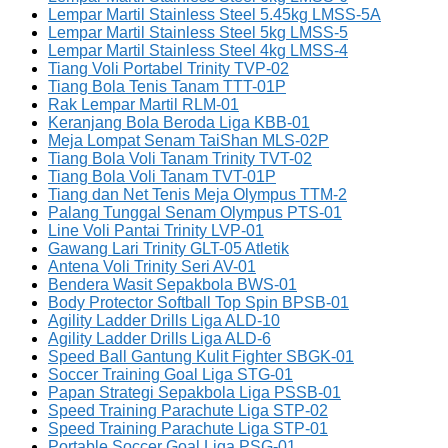
Lempar Martil Stainless Steel 5.45kg LMSS-5A
Lempar Martil Stainless Steel 5kg LMSS-5
Lempar Martil Stainless Steel 4kg LMSS-4
Tiang Voli Portabel Trinity TVP-02
Tiang Bola Tenis Tanam TTT-01P
Rak Lempar Martil RLM-01
Keranjang Bola Beroda Liga KBB-01
Meja Lompat Senam TaiShan MLS-02P
Tiang Bola Voli Tanam Trinity TVT-02
Tiang Bola Voli Tanam TVT-01P
Tiang dan Net Tenis Meja Olympus TTM-2
Palang Tunggal Senam Olympus PTS-01
Line Voli Pantai Trinity LVP-01
Gawang Lari Trinity GLT-05 Atletik
Antena Voli Trinity Seri AV-01
Bendera Wasit Sepakbola BWS-01
Body Protector Softball Top Spin BPSB-01
Agility Ladder Drills Liga ALD-10
Agility Ladder Drills Liga ALD-6
Speed Ball Gantung Kulit Fighter SBGK-01
Soccer Training Goal Liga STG-01
Papan Strategi Sepakbola Liga PSSB-01
Speed Training Parachute Liga STP-02
Speed Training Parachute Liga STP-01
Portable Soccer Goal Liga PSG-01