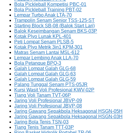
Bola Pickleball Kompetisi PBC-01
Bola Pickleball Training PBT-02
Lempar Turbo Anak LTA-70
Trampolin Senam Senior TSS-125-ST
Starting Block SB-08 (Balok Start Lari)
Balok Keseimbangan Senam BKS-03P
Kotak Plyo Lunak KPL-401
Peti Lompat Senam PLSB-5
Kotak Plyo Metrik 3in1 KPM-301
Matras Senam Lantai MSL-612
Lempar Lembing Anak LLA-70
Bola Petanque BPQ-3
Galah Lompat Galah GLG-68
Galah Lompat Galah GLG-63
Galah Lompat Galah GLG-59
Palang Tunggal Senam PTS-05JR
Kursi Wasit Voli Profesional KWV-02P
Tiang Voli Tanam TVT-06P
Jaring Voli Profesional JBVP-09
Jaring Voli Profesional JBVP-08
Jaring Gawang Sepakbola Heksagonal HSGN-05H
Jaring Gawang Sepakbola Heksagonal HSGN-03H
Jaring Bola Tenis TSN-03
Tiang Tenis Tanam TTT-03P
Ring Basket Hidrolik Portabel TR-06