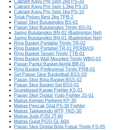
Cakram Kayu Pro Spin 2kg PS-20
Cakram Kayu Pro Spin 1.5kg PS-15
Cakram Kayu Pro Spin 1kg PS-10
Tolak Peluru Besi 2kg TPB-2
Papan Skor Bulutangkis BS-02
Papan Skor Bulutangkis Trinity BS-01
Jaring Bulutangkis BN-02 (Badminton Net)
Jaring Bulutangkis BN-01 (Badminton Net)
Ring Basket Portable Trinity TR-02
Ring Basket Portabel TR-01 PERBASI
Ring Basket Tanam Trinity TTB-01
Ring Basket Wall Mounted Trinity WBG-03
Papan Pantul Basket Akrilik BB-01
Ring Basket Profesional Trinity PRB-01
Set Papan Skor Basketball BSS-03
Papan Skor Bola Basket BSS-02
Papan Skor Basket Set BSS-01
Scoreboard Karate Fighter KS-01
Papan Skor Digital Yudo Fighter JS-01
Matras Kempo Perkemi KP-30
Matras Pencak Silat PS-30 Fighter
Matras Taekwondo WTF TKD-30
Matras Judo PJSI JT-60
Matras Gulat PGSI GL-60A
Papan Skor Digital Bola Futsal Trinity FS-05