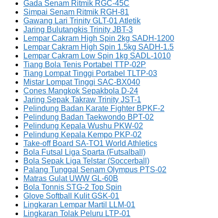
Gada Senam Ritmik RGC-45C
Simpai Senam Ritmik RGH-81
Gawang Lari Trinity GLT-01 Atletik
Jaring Bulutangkis Trinity JBT-3
Lempar Cakram High Spin 2kg SADH-1200
Lempar Cakram High Spin 1.5kg SADH-1.5
Lempar Cakram Low Spin 1kg SADL-1010
Tiang Bola Tenis Portabel TTP-02P
Tiang Lompat Tinggi Portabel TLTP-03
Mistar Lompat Tinggi SAC-BX040
Cones Mangkok Sepakbola D-24
Jaring Sepak Takraw Trinity JST-1
Pelindung Badan Karate Fighter BPKF-2
Pelindung Badan Taekwondo BPT-02
Pelindung Kepala Wushu PKW-02
Pelindung Kepala Kempo PKP-02
Take-off Board SA-TO1 World Athletics
Bola Futsal Liga Sparta (Futsalball)
Bola Sepak Liga Telstar (Soccerball)
Palang Tunggal Senam Olympus PTS-02
Matras Gulat UWW GL-60B
Bola Tonnis STG-2 Top Spin
Glove Softball Kulit GSK-01
Lingkaran Lempar Martil LLM-01
Lingkaran Tolak Peluru LTP-01