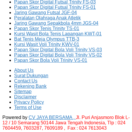
Papan Skor Digital Futsal Trinity FS-03
Papan Skor Digital Futsal Trinity FS-01
Jaring Gawang Futsal JGF-04
Peralatan Olahraga Anak Atletik
Jaring Gawang Sepakbola 4mm JGS-04
Papan Skor Tenis Trinity TS-01
Kursi Wasit Bola Tenis Lapangan KWT-01
Bat Tenis Meja Olympus TTB-3
Kursi Wasit Voli Trinity KWV-01
Papan Skor Digital Bola Voli Trinity VS-03
Papan Skor Digital Bola Voli Trinity VS-02
Papan Skor Bola Voli Trinity VS-01
About Us
Surat Dukungan
Contact Us
Rekening Bank
Sitemap
Disclaimer
Privacy Policy
Terms of Use
Powered by
CV JAYA BERSAMA ,
Jl. Puri Anjasmoro Blok L-
12 / 10 Semarang 50144 Jawa Tengah Indonesia,
Tlp : 024
7604459, 7603287, 7609189 , Fax : 024 7613043