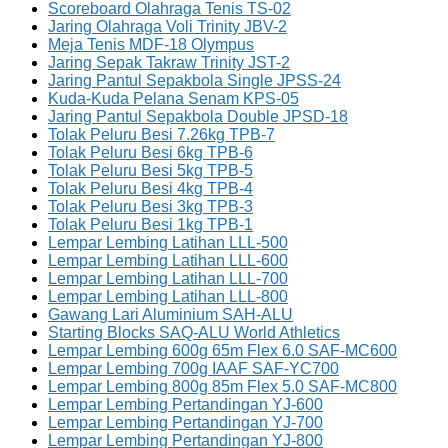
Scoreboard Olahraga Tenis TS-02
Jaring Olahraga Voli Trinity JBV-2
Meja Tenis MDF-18 Olympus
Jaring Sepak Takraw Trinity JST-2
Jaring Pantul Sepakbola Single JPSS-24
Kuda-Kuda Pelana Senam KPS-05
Jaring Pantul Sepakbola Double JPSD-18
Tolak Peluru Besi 7.26kg TPB-7
Tolak Peluru Besi 6kg TPB-6
Tolak Peluru Besi 5kg TPB-5
Tolak Peluru Besi 4kg TPB-4
Tolak Peluru Besi 3kg TPB-3
Tolak Peluru Besi 1kg TPB-1
Lempar Lembing Latihan LLL-500
Lempar Lembing Latihan LLL-600
Lempar Lembing Latihan LLL-700
Lempar Lembing Latihan LLL-800
Gawang Lari Aluminium SAH-ALU
Starting Blocks SAQ-ALU World Athletics
Lempar Lembing 600g 65m Flex 6.0 SAF-MC600
Lempar Lembing 700g IAAF SAF-YC700
Lempar Lembing 800g 85m Flex 5.0 SAF-MC800
Lempar Lembing Pertandingan YJ-600
Lempar Lembing Pertandingan YJ-700
Lempar Lembing Pertandingan YJ-800