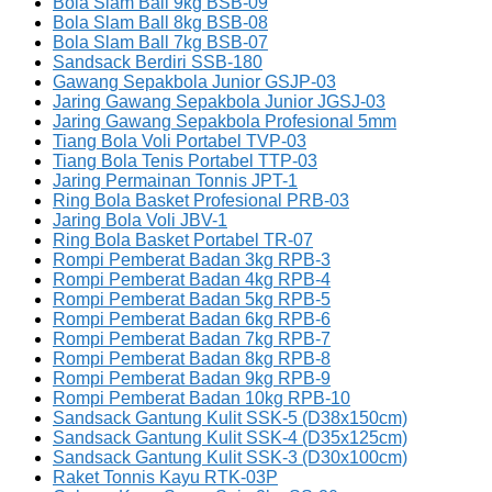
Bola Slam Ball 9kg BSB-09
Bola Slam Ball 8kg BSB-08
Bola Slam Ball 7kg BSB-07
Sandsack Berdiri SSB-180
Gawang Sepakbola Junior GSJP-03
Jaring Gawang Sepakbola Junior JGSJ-03
Jaring Gawang Sepakbola Profesional 5mm
Tiang Bola Voli Portabel TVP-03
Tiang Bola Tenis Portabel TTP-03
Jaring Permainan Tonnis JPT-1
Ring Bola Basket Profesional PRB-03
Jaring Bola Voli JBV-1
Ring Bola Basket Portabel TR-07
Rompi Pemberat Badan 3kg RPB-3
Rompi Pemberat Badan 4kg RPB-4
Rompi Pemberat Badan 5kg RPB-5
Rompi Pemberat Badan 6kg RPB-6
Rompi Pemberat Badan 7kg RPB-7
Rompi Pemberat Badan 8kg RPB-8
Rompi Pemberat Badan 9kg RPB-9
Rompi Pemberat Badan 10kg RPB-10
Sandsack Gantung Kulit SSK-5 (D38x150cm)
Sandsack Gantung Kulit SSK-4 (D35x125cm)
Sandsack Gantung Kulit SSK-3 (D30x100cm)
Raket Tonnis Kayu RTK-03P