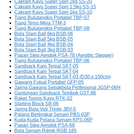
Cakram Kayu Super Spin 2kg SS-20
Cakram Kayu Super Spin 1.5kg SS-15
Cakram Kayu Super Spin 1kg SS-10
Tiang Bulutangkis Portabel TBP-07
Tiang Tenis Meja TTM-3
Tiang Bulutangkis Portabel TBP-08
Bola Slam Ball 6kg BSB-06
Bola Slam Ball 5kg BSB-05
Bola Slam Ball 4kg BSB-04
Bola Slam Ball 3kg BSB-03
Papan Step Aerobik PSA-78 (Aerobic Stepper)
Tiang Bulutangkis Portabel TBP-06
Sandsack Kain Terpal SKT-05
Sandsack Kain Terpal SKT-04
Sandsack Kain Terpal SKT-03 (D30 x 100cm)
Gawang Futsal Portabel GFP-05
Jaring Gawang Sepakbola Profesional JGSP-06H
Gantungan Sandsack Tembok GST-86
Raket Tonnis Kayu RTK-02
Starting Block SB-06
Jaring Bola Voli Trinity JBV-5
Palang Bertingkat Senam PBS-03P
Kuda-Kuda Pelana Senam KPS-06P
Papan Step Aerobik PSA-68
Bola Senam Ritmik RGB-185