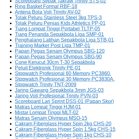
Scoreboard Sepak Takraw Trinity STS-02
Ring Basket Formal RBF-18
Antena Bola Voli Trinity AV-02
Tolak Peluru Stainless Steel 3kg TPS-3
Tolak Peluru Penjas Kids Athletics PP-01
Tiang Lompat Tinggi Portabel TLTP-05
Tiang Penanda Sepakbola Liga SMP-01
Penghalang Latihan Sepakbola Liga STB-01
Training Marker Post Liga TMP-01
Papan Pegas Senam Olympus SBG-120
Papan Pegas Senam Olympus SBG-90
Cone Kerucut 30cm T-30 Sepakbola
Peluit Elektronik Trinity PE-01
Stopwatch Profesional 60 Memory PC3860.
Stopwatch Profesional 30 Memory PC3830A.
Stopwatch Trinity TNT-2009
Jaring Gawang Sepakbola 3mm JGS-03
Jaring Voli Profesional Trinity PVN-03
Scoreboard Lari Sprint DSS-01 (Papan Skor)
Matras Lompat Tinggi HJM-01
Mistar Lompat Tinggi MLT-02
Matras Senam Olympus MSO-15
Cakram Fiberglass Hyper Spin 2kg CHS-20
Cakram Fiberglass Hyper Spin 1.5kg CHS-15
Cakram Fiberglass Hyper Spin 1kg CHS-10