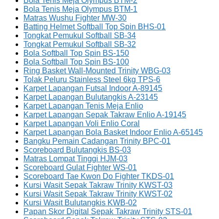
Bola Tenis Meja Olympus BTM-2
Bola Tenis Meja Olympus BTM-1
Matras Wushu Fighter MW-30
Batting Helmet Softball Top Spin BHS-01
Tongkat Pemukul Softball SB-34
Tongkat Pemukul Softball SB-32
Bola Softball Top Spin BS-150
Bola Softball Top Spin BS-100
Ring Basket Wall-Mounted Trinity WBG-03
Tolak Peluru Stainless Steel 6kg TPS-6
Karpet Lapangan Futsal Indoor A-89145
Karpet Lapangan Bulutangkis A-23145
Karpet Lapangan Tenis Meja Enlio
Karpet Lapangan Sepak Takraw Enlio A-19145
Karpet Lapangan Voli Enlio Coral
Karpet Lapangan Bola Basket Indoor Enlio A-65145
Bangku Pemain Cadangan Trinity BPC-01
Scoreboard Bulutangkis BS-03
Matras Lompat Tinggi HJM-03
Scoreboard Gulat Fighter WS-01
Scoreboard Tae Kwon Do Fighter TKDS-01
Kursi Wasit Sepak Takraw Trinity KWST-03
Kursi Wasit Sepak Takraw Trinity KWST-02
Kursi Wasit Bulutangkis KWB-02
Papan Skor Digital Sepak Takraw Trinity STS-01