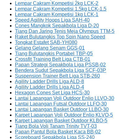
Lempar Cakram Kompetisi 2kg LCK-2
Lempar Cakram Kompetisi 1.5kg LCK-1.5
Lempar Cakram Kompetisi 1kg LCK-1
Speed Agility Hoops Liga SAH-40
Cones Mangkok Sepakbola Liga D-20
Tiang Dan Jaring Tenis Meja Olympus TTM-5
Raket Bulutangkis Top Spin Nano Speed
Tongkat Estafet SAB-YH080
Gelang Gelang Senam GGS-01
Tiang Bulutangkis Portabel TBP-05
Crossfit Training Belt Liga CTB-01
Papan Strategi Sepakbola Liga PSSB-02
Bendera Sudut Sepakbola Liga SCF-03P
Suspension Trainer Belt Liga STB-260
Agility Ladder Drills Liga ALD-8
Agility Ladder Drills Liga ALD-4
Hexagon Cones Set Liga HCS-30
Lantai Lapangan Voli Outdoor Enlio LLVO-30
Lantai Lapangan Futsal Outdoor LLFO-30
Lantai Lapangan Basket Outdoor LLBO-30
Karpet Lapangan Voli Outdoor Enlio KLVO-5
Karpet Lapangan Basket Outdoor KLBO-5
Tiang Bola Voli Tanam Trinity TVT-03
Papan Pantul Bola Basket Kaca BB-02
Scoreboard Sepakbola Liga SS-240