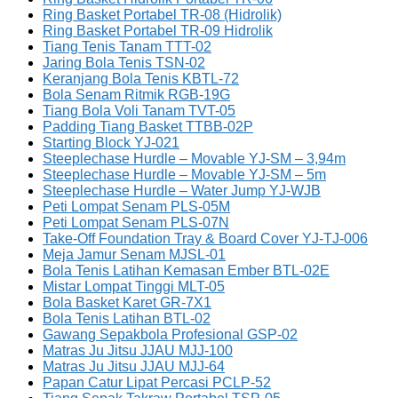
Ring Basket Portabel TR-08 (Hidrolik)
Ring Basket Portabel TR-09 Hidrolik
Tiang Tenis Tanam TTT-02
Jaring Bola Tenis TSN-02
Keranjang Bola Tenis KBTL-72
Bola Senam Ritmik RGB-19G
Tiang Bola Voli Tanam TVT-05
Padding Tiang Basket TTBB-02P
Starting Block YJ-021
Steeplechase Hurdle – Movable YJ-SM – 3,94m
Steeplechase Hurdle – Movable YJ-SM – 5m
Steeplechase Hurdle – Water Jump YJ-WJB
Peti Lompat Senam PLS-05M
Peti Lompat Senam PLS-07N
Take-Off Foundation Tray & Board Cover YJ-TJ-006
Meja Jamur Senam MJSL-01
Bola Tenis Latihan Kemasan Ember BTL-02E
Mistar Lompat Tinggi MLT-05
Bola Basket Karet GR-7X1
Bola Tenis Latihan BTL-02
Gawang Sepakbola Profesional GSP-02
Matras Ju Jitsu JJAU MJJ-100
Matras Ju Jitsu JJAU MJJ-64
Papan Catur Lipat Percasi PCLP-52