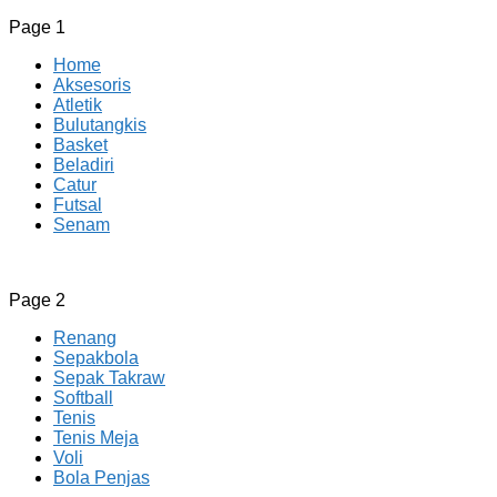
Page 1
Home
Aksesoris
Atletik
Bulutangkis
Basket
Beladiri
Catur
Futsal
Senam
CV JAYA BERSAMA Co Id
Menyediakan Semua Perlengkapan Olahraga Yang
Page 2
Lengkap, Berkualitas Dengan Harga Yang Murah
Renang
Sepakbola
Sepak Takraw
Softball
Tenis
Tenis Meja
Voli
Bola Penjas