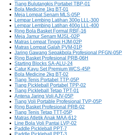
Tiang Bulutangkis Portabel TBP-01
Bola Medicine 1kg BT-01
Meja Lompat Senam MLS-05P
Lempar Lembing Latihan 300g LLL-300
Lempar Lembing Latihan 400g LLL-400
Ring Bola Basket Formal RBF-16
Meja Jamur Senam MJSL-02P
Matras Lompat Tinggi HJM-02P
Matras Lompat Galah PVM-01P
Jaring Gawang Sepakbola Profesional PFGN-05P
Ring Basket Profesional PRB-06H
Starting Blocks SA-ALU-24
Catur Kayu Set Premium WCS-45P
Bola Medicine 2kg BT-02
Tiang Tenis Portabel TTP-05P
Tiang Pickleball Portabel TPP-02
Tiang Pickleball Tetap TPT-01
Antena Jaring Voli AJV-05P
Tiang Voli Portable Profesional TVP-05P
Ring Basket Profesional PRB-02
Tiang Tenis Tetap TTT-05P
Matras Atletik Anak MAA-612
Line Bola Voli Pantai LVP-02
Paddle Pickleball PPT-7
Paddle Pickleball PPT-3