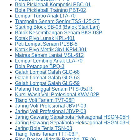
Bola Pickleball Kompetisi PBC-01
Bola Pickleball Training PBT-02
Lempar Turbo Anak LTA-70
Trampolin Senam Senior TSS-125-ST
Starting Block SB-08 (Balok Start Lari)
Balok Keseimbangan Senam BKS-03P
Kotak Plyo Lunak KPL-401
Peti Lompat Senam PLSB-5
Kotak Plyo Metrik 3in1 KPM-301
Matras Senam Lantai MSL-612
Lempar Lembing Anak LLA-70
Bola Petanque BPQ-3
Galah Lompat Galah GLG-68
Galah Lompat Galah GLG-63
Galah Lompat Galah GLG-59
Palang Tunggal Senam PTS-05JR
Kursi Wasit Voli Profesional KWV-02P
Tiang Voli Tanam TVT-06P
Jaring Voli Profesional JBVP-09
Jaring Voli Profesional JBVP-08
Jaring Gawang Sepakbola Heksagonal HSGN-05H
Jaring Gawang Sepakbola Heksagonal HSGN-03H
Jaring Bola Tenis TSN-03
Tiang Tenis Tanam TTT-03P
Ring Basket Hidrolik Portabel TR-06