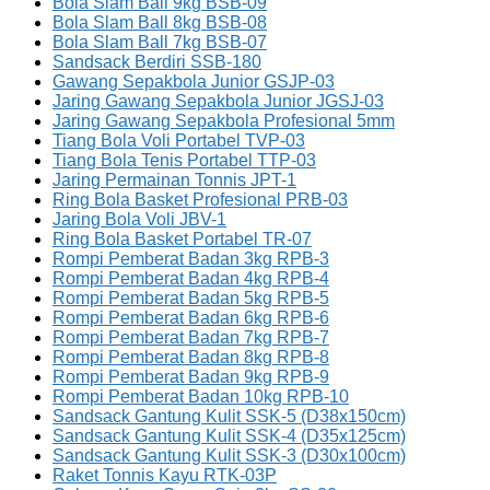
Bola Slam Ball 9kg BSB-09
Bola Slam Ball 8kg BSB-08
Bola Slam Ball 7kg BSB-07
Sandsack Berdiri SSB-180
Gawang Sepakbola Junior GSJP-03
Jaring Gawang Sepakbola Junior JGSJ-03
Jaring Gawang Sepakbola Profesional 5mm
Tiang Bola Voli Portabel TVP-03
Tiang Bola Tenis Portabel TTP-03
Jaring Permainan Tonnis JPT-1
Ring Bola Basket Profesional PRB-03
Jaring Bola Voli JBV-1
Ring Bola Basket Portabel TR-07
Rompi Pemberat Badan 3kg RPB-3
Rompi Pemberat Badan 4kg RPB-4
Rompi Pemberat Badan 5kg RPB-5
Rompi Pemberat Badan 6kg RPB-6
Rompi Pemberat Badan 7kg RPB-7
Rompi Pemberat Badan 8kg RPB-8
Rompi Pemberat Badan 9kg RPB-9
Rompi Pemberat Badan 10kg RPB-10
Sandsack Gantung Kulit SSK-5 (D38x150cm)
Sandsack Gantung Kulit SSK-4 (D35x125cm)
Sandsack Gantung Kulit SSK-3 (D30x100cm)
Raket Tonnis Kayu RTK-03P