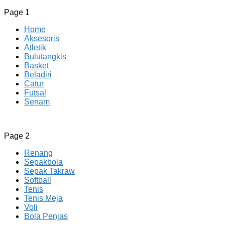
Page 1
Home
Aksesoris
Atletik
Bulutangkis
Basket
Beladiri
Catur
Futsal
Senam
CV JAYA BERSAMA Co Id
Menyediakan Semua Perlengkapan Olahraga Yang
Page 2
Lengkap, Berkualitas Dengan Harga Yang Murah
Renang
Sepakbola
Sepak Takraw
Softball
Tenis
Tenis Meja
Voli
Bola Penjas