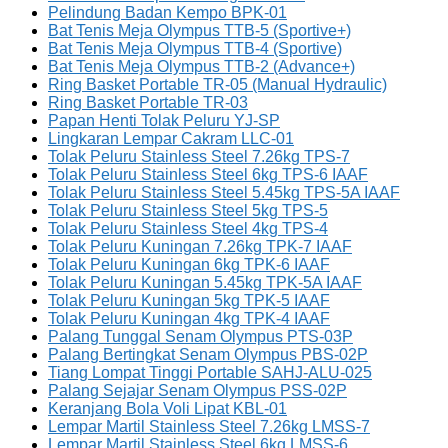
Pelindung Badan Kempo BPK-01
Bat Tenis Meja Olympus TTB-5 (Sportive+)
Bat Tenis Meja Olympus TTB-4 (Sportive)
Bat Tenis Meja Olympus TTB-2 (Advance+)
Ring Basket Portable TR-05 (Manual Hydraulic)
Ring Basket Portable TR-03
Papan Henti Tolak Peluru YJ-SP
Lingkaran Lempar Cakram LLC-01
Tolak Peluru Stainless Steel 7.26kg TPS-7
Tolak Peluru Stainless Steel 6kg TPS-6 IAAF
Tolak Peluru Stainless Steel 5.45kg TPS-5A IAAF
Tolak Peluru Stainless Steel 5kg TPS-5
Tolak Peluru Stainless Steel 4kg TPS-4
Tolak Peluru Kuningan 7.26kg TPK-7 IAAF
Tolak Peluru Kuningan 6kg TPK-6 IAAF
Tolak Peluru Kuningan 5.45kg TPK-5A IAAF
Tolak Peluru Kuningan 5kg TPK-5 IAAF
Tolak Peluru Kuningan 4kg TPK-4 IAAF
Palang Tunggal Senam Olympus PTS-03P
Palang Bertingkat Senam Olympus PBS-02P
Tiang Lompat Tinggi Portable SAHJ-ALU-025
Palang Sejajar Senam Olympus PSS-02P
Keranjang Bola Voli Lipat KBL-01
Lempar Martil Stainless Steel 7.26kg LMSS-7
Lempar Martil Stainless Steel 6kg LMSS-6