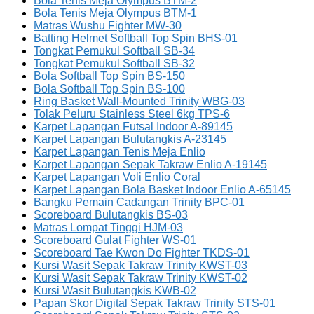
Bola Tenis Meja Olympus BTM-2
Bola Tenis Meja Olympus BTM-1
Matras Wushu Fighter MW-30
Batting Helmet Softball Top Spin BHS-01
Tongkat Pemukul Softball SB-34
Tongkat Pemukul Softball SB-32
Bola Softball Top Spin BS-150
Bola Softball Top Spin BS-100
Ring Basket Wall-Mounted Trinity WBG-03
Tolak Peluru Stainless Steel 6kg TPS-6
Karpet Lapangan Futsal Indoor A-89145
Karpet Lapangan Bulutangkis A-23145
Karpet Lapangan Tenis Meja Enlio
Karpet Lapangan Sepak Takraw Enlio A-19145
Karpet Lapangan Voli Enlio Coral
Karpet Lapangan Bola Basket Indoor Enlio A-65145
Bangku Pemain Cadangan Trinity BPC-01
Scoreboard Bulutangkis BS-03
Matras Lompat Tinggi HJM-03
Scoreboard Gulat Fighter WS-01
Scoreboard Tae Kwon Do Fighter TKDS-01
Kursi Wasit Sepak Takraw Trinity KWST-03
Kursi Wasit Sepak Takraw Trinity KWST-02
Kursi Wasit Bulutangkis KWB-02
Papan Skor Digital Sepak Takraw Trinity STS-01