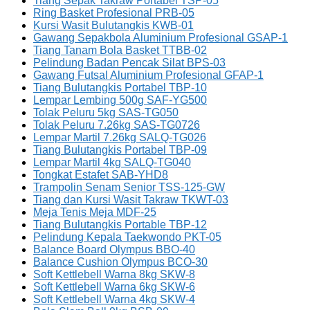
Tiang Sepak Takraw Portabel TSP-05
Ring Basket Profesional PRB-05
Kursi Wasit Bulutangkis KWB-01
Gawang Sepakbola Aluminium Profesional GSAP-1
Tiang Tanam Bola Basket TTBB-02
Pelindung Badan Pencak Silat BPS-03
Gawang Futsal Aluminium Profesional GFAP-1
Tiang Bulutangkis Portabel TBP-10
Lempar Lembing 500g SAF-YG500
Tolak Peluru 5kg SAS-TG050
Tolak Peluru 7.26kg SAS-TG0726
Lempar Martil 7.26kg SALQ-TG026
Tiang Bulutangkis Portabel TBP-09
Lempar Martil 4kg SALQ-TG040
Tongkat Estafet SAB-YHD8
Trampolin Senam Senior TSS-125-GW
Tiang dan Kursi Wasit Takraw TKWT-03
Meja Tenis Meja MDF-25
Tiang Bulutangkis Portable TBP-12
Pelindung Kepala Taekwondo PKT-05
Balance Board Olympus BBO-40
Balance Cushion Olympus BCO-30
Soft Kettlebell Warna 8kg SKW-8
Soft Kettlebell Warna 6kg SKW-6
Soft Kettlebell Warna 4kg SKW-4