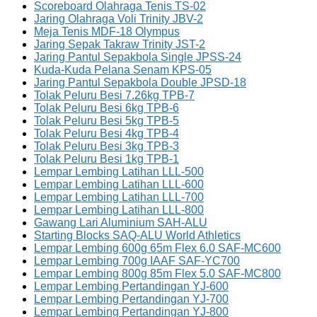
Scoreboard Olahraga Tenis TS-02
Jaring Olahraga Voli Trinity JBV-2
Meja Tenis MDF-18 Olympus
Jaring Sepak Takraw Trinity JST-2
Jaring Pantul Sepakbola Single JPSS-24
Kuda-Kuda Pelana Senam KPS-05
Jaring Pantul Sepakbola Double JPSD-18
Tolak Peluru Besi 7.26kg TPB-7
Tolak Peluru Besi 6kg TPB-6
Tolak Peluru Besi 5kg TPB-5
Tolak Peluru Besi 4kg TPB-4
Tolak Peluru Besi 3kg TPB-3
Tolak Peluru Besi 1kg TPB-1
Lempar Lembing Latihan LLL-500
Lempar Lembing Latihan LLL-600
Lempar Lembing Latihan LLL-700
Lempar Lembing Latihan LLL-800
Gawang Lari Aluminium SAH-ALU
Starting Blocks SAQ-ALU World Athletics
Lempar Lembing 600g 65m Flex 6.0 SAF-MC600
Lempar Lembing 700g IAAF SAF-YC700
Lempar Lembing 800g 85m Flex 5.0 SAF-MC800
Lempar Lembing Pertandingan YJ-600
Lempar Lembing Pertandingan YJ-700
Lempar Lembing Pertandingan YJ-800