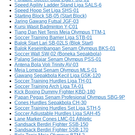
Speed Agility Ladder Stand Liga SALS-6
Speed Hoop Set Liga SHS-01
Starting Block SB-05 (Start Block)
Jaring Gawang Futsal JGF-03
Kursi Wasit Badminton Y-C01
Tiang Dan Net Tenis Meja Olympus TTM-1
Soccer Training Barrier Liga STB-01
Balok Start Lari SB-02LS (Blok Start)
Balok Keseimbangan Senam Olympus BKS-01
Soccer Wall SW-02 (Boneka Sepakbola)
Palang Sejajar Senam Olympus PSS-01
Antena Bola Voli Trinity AV-03
Meja Lompat Senam Olympus MLS-01
Gawang Sepakbola Kecil Liga GSK-120
Soccer Training Hurdles Liga TH-01
Soccer Training Arch Liga TA-01
Kick Boxing Dummy Fighter KBD-180
Papan Pegas Senam Profesional Olympus SBG-9P
Cones Hurdles Sepakbola CH-30
Soccer Training Hurdles Set Liga STH-5
Soccer Adjustable Hurdles Liga SAH-45
Lane Marker Cones LMC-01 Athletic
Sandsack Berdiri Fighter SSB-150
Sandsack Berdiri Fighter SSB-170