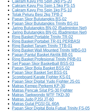
Cakram Kayu Pro Spin 2kg PS-20
Cakram Kayu Pro Spin 1.5kg PS-15
Cakram Kayu Pro Spin 1kg PS-10
Tolak Peluru Besi 2kg TPB-2
Papan Skor Bulutangkis BS-02
Papan Skor Bulutangkis Trinity BS-01
Jaring Bulutangkis BN-02 (Badminton Net)
Jaring Bulutangkis BN-01 (Badminton Net)
Ring Basket Portable Trinity TR-02
Ring Basket Portabel TR-01 PERBASI
Ring Basket Tanam Trinity TTB-01
Ring Basket Wall Mounted Trinity WBG-03
Papan Pantul Basket Akrilik BB-01
Ring Basket Profesional Trinity PRB-01
Set Papan Skor Basketball BSS-03
Papan Skor Bola Basket BSS-02
Papan Skor Basket Set BSS-01
Scoreboard Karate Fighter KS-01
Papan Skor Digital Yudo Fighter JS-01
Matras Kempo Perkemi KP-30
Matras Pencak Silat PS-30 Fighter
Matras Taekwondo WTF TKD-30
Matras Judo PJSI JT-60
Matras Gulat PGSI GL-60A
Papan Skor Digital Bola Futsal Trinity FS-05