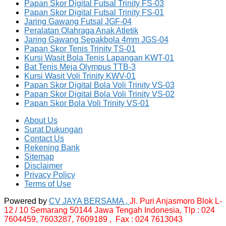
Papan Skor Digital Futsal Trinity FS-03
Papan Skor Digital Futsal Trinity FS-01
Jaring Gawang Futsal JGF-04
Peralatan Olahraga Anak Atletik
Jaring Gawang Sepakbola 4mm JGS-04
Papan Skor Tenis Trinity TS-01
Kursi Wasit Bola Tenis Lapangan KWT-01
Bat Tenis Meja Olympus TTB-3
Kursi Wasit Voli Trinity KWV-01
Papan Skor Digital Bola Voli Trinity VS-03
Papan Skor Digital Bola Voli Trinity VS-02
Papan Skor Bola Voli Trinity VS-01
About Us
Surat Dukungan
Contact Us
Rekening Bank
Sitemap
Disclaimer
Privacy Policy
Terms of Use
Powered by
CV JAYA BERSAMA ,
Jl. Puri Anjasmoro Blok L-
12 / 10 Semarang 50144 Jawa Tengah Indonesia,
Tlp : 024
7604459, 7603287, 7609189 , Fax : 024 7613043