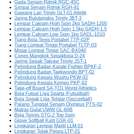
Gada Senam Ritmik RGC-45C
Simpai Senam Ritmik RGH-81
Gawang Lari Trinity GLT-01 Atletik
Jaring Bulutangkis Trinity JBT-3
Lempar Cakram High Spin 2kg SADH-1200
Lempar Cakram High Spin 1.5kg SADH-1.5
Lempar Cakram Low Spin 1kg SADL-1010
Tiang Bola Tenis Portabel TTP-02P
Tiang Lompat Tinggi Portabel TLTP-03
Mistar Lompat Tinggi SAC-BX040
Cones Mangkok Sepakbola D-24
Jaring Sepak Takraw Trinity JST-1
Pelindung Badan Karate Fighter BPKF-2
Pelindung Badan Taekwondo BPT-02
Pelindung Kepala Wushu PKW-02
Pelindung Kepala Kempo PKP-02
Take-off Board SA-TO1 World Athletics
Bola Futsal Liga Sparta (Futsalball)
Bola Sepak Liga Telstar (Soccerball)
Palang Tunggal Senam Olympus PTS-02
Matras Gulat UWW GL-60B
Bola Tonnis STG-2 Top Spin
Glove Softball Kulit GSK-01
Lingkaran Lempar Martil LLM-01
Lingkaran Tolak Peluru LTP-01