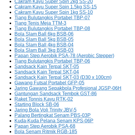
Cakram Kayu Super Spin 2kg SS-20
Cakram Kayu Super Spin 1.5kg SS-15
Cakram Kayu Super Spin 1kg SS-10
Tiang Bulutangkis Portabel TBP-07
Tiang Tenis Meja TTM-3
Tiang Bulutangkis Portabel TBP-08
Bola Slam Ball 6kg BSB-06
Bola Slam Ball 5kg BSB-05
Bola Slam Ball 4kg BSB-04
Bola Slam Ball 3kg BSB-03
Papan Step Aerobik PSA-78 (Aerobic Stepper)
Tiang Bulutangkis Portabel TBP-06
Sandsack Kain Terpal SKT-05
Sandsack Kain Terpal SKT-04
Sandsack Kain Terpal SKT-03 (D30 x 100cm)
Gawang Futsal Portabel GFP-05
Jaring Gawang Sepakbola Profesional JGSP-06H
Gantungan Sandsack Tembok GST-86
Raket Tonnis Kayu RTK-02
Starting Block SB-06
Jaring Bola Voli Trinity JBV-5
Palang Bertingkat Senam PBS-03P
Kuda-Kuda Pelana Senam KPS-06P
Papan Step Aerobik PSA-68
Bola Senam Ritmik RGB-185