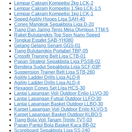
Lempar Cakram Kompetisi 2kg LCK-2
Lempar Cakram Kompetisi 1.5kg LCK-1.5
Lempar Cakram Kompetisi 1kg LCK-1
Speed Agility Hoops Liga SAH-40
Cones Mangkok Sepakbola Liga D-20
Tiang Dan Jaring Tenis Meja Olympus TTM-5
Raket Bulutangkis Top Spin Nano Speed
Tongkat Estafet SAB-YH080
Gelang Gelang Senam GGS-01
Tiang Bulutangkis Portabel TBP-05
Crossfit Training Belt Liga CTB-01
Papan Strategi Sepakbola Liga PSSB-02
Bendera Sudut Sepakbola Liga SCF-03P
Suspension Trainer Belt Liga STB-260
Agility Ladder Drills Liga ALD-8
Agility Ladder Drills Liga ALD-4
Hexagon Cones Set Liga HCS-30
Lantai Lapangan Voli Outdoor Enlio LLVO-30
Lantai Lapangan Futsal Outdoor LLFO-30
Lantai Lapangan Basket Outdoor LLBO-30
Karpet Lapangan Voli Outdoor Enlio KLVO-5
Karpet Lapangan Basket Outdoor KLBO-5
Tiang Bola Voli Tanam Trinity TVT-03
Papan Pantul Bola Basket Kaca BB-02
Scoreboard Sepakbola Liga SS-240