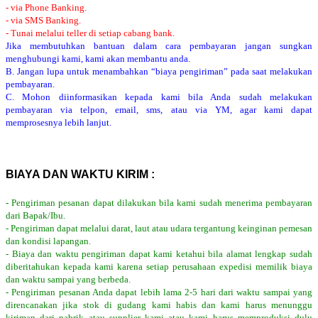
- via Phone Banking.
- via SMS Banking.
- Tunai melalui teller di setiap cabang bank.
Jika membutuhkan bantuan dalam cara pembayaran jangan sungkan
menghubungi kami, kami akan membantu anda.
B. Jangan lupa untuk menambahkan “biaya pengiriman” pada saat melakukan
pembayaran.
C. Mohon diinformasikan kepada kami bila Anda sudah melakukan
pembayaran via telpon, email, sms, atau via YM, agar kami dapat
memprosesnya lebih lanjut.
BIAYA DAN WAKTU KIRIM :
- Pengiriman pesanan dapat dilakukan bila kami sudah menerima pembayaran
dari Bapak/Ibu.
- Pengiriman dapat melalui darat, laut atau udara tergantung keinginan pemesan
dan kondisi lapangan.
- Biaya dan waktu pengiriman dapat kami ketahui bila alamat lengkap sudah
diberitahukan kepada kami karena setiap perusahaan expedisi memilik biaya
dan waktu sampai yang berbeda.
- Pengiriman pesanan Anda dapat lebih lama 2-5 hari dari waktu sampai yang
direncanakan jika stok di gudang kami habis dan kami harus menunggu
kiriman dari pabrik atau supplier kami atau kami harus memproduksi dulu