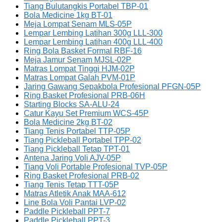
Tiang Bulutangkis Portabel TBP-01
Bola Medicine 1kg BT-01
Meja Lompat Senam MLS-05P
Lempar Lembing Latihan 300g LLL-300
Lempar Lembing Latihan 400g LLL-400
Ring Bola Basket Formal RBF-16
Meja Jamur Senam MJSL-02P
Matras Lompat Tinggi HJM-02P
Matras Lompat Galah PVM-01P
Jaring Gawang Sepakbola Profesional PFGN-05P
Ring Basket Profesional PRB-06H
Starting Blocks SA-ALU-24
Catur Kayu Set Premium WCS-45P
Bola Medicine 2kg BT-02
Tiang Tenis Portabel TTP-05P
Tiang Pickleball Portabel TPP-02
Tiang Pickleball Tetap TPT-01
Antena Jaring Voli AJV-05P
Tiang Voli Portable Profesional TVP-05P
Ring Basket Profesional PRB-02
Tiang Tenis Tetap TTT-05P
Matras Atletik Anak MAA-612
Line Bola Voli Pantai LVP-02
Paddle Pickleball PPT-7
Paddle Pickleball PPT-3