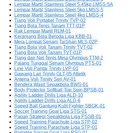
Lempar Martil Stainless Steel 5.45kg LMSS-5A
Lempar Martil Stainless Steel 5kg LMSS-5
Lempar Martil Stainless Steel 4kg LMSS-4
Tiang Voli Portabel Trinity TVP-02
Tiang Bola Tenis Tanam TTT-01P
Rak Lempar Martil RLM-01
Keranjang Bola Beroda Liga KBB-01
Meja Lompat Senam TaiShan MLS-02P
Tiang Bola Voli Tanam Trinity TVT-02
Tiang Bola Voli Tanam TVT-01P
Tiang dan Net Tenis Meja Olympus TTM-2
Palang Tunggal Senam Olympus PTS-01
Line Voli Pantai Trinity LVP-01
Gawang Lari Trinity GLT-05 Atletik
Antena Voli Trinity Seri AV-01
Bendera Wasit Sepakbola BWS-01
Body Protector Softball Top Spin BPSB-01
Agility Ladder Drills Liga ALD-10
Agility Ladder Drills Liga ALD-6
Speed Ball Gantung Kulit Fighter SBGK-01
Soccer Training Goal Liga STG-01
Papan Strategi Sepakbola Liga PSSB-01
Speed Training Parachute Liga STP-02
Speed Training Parachute Liga STP-01
Portable Soccer Goal Liga PSG-01