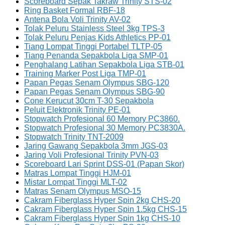
Scoreboard Sepak Takraw Trinity STS-02
Ring Basket Formal RBF-18
Antena Bola Voli Trinity AV-02
Tolak Peluru Stainless Steel 3kg TPS-3
Tolak Peluru Penjas Kids Athletics PP-01
Tiang Lompat Tinggi Portabel TLTP-05
Tiang Penanda Sepakbola Liga SMP-01
Penghalang Latihan Sepakbola Liga STB-01
Training Marker Post Liga TMP-01
Papan Pegas Senam Olympus SBG-120
Papan Pegas Senam Olympus SBG-90
Cone Kerucut 30cm T-30 Sepakbola
Peluit Elektronik Trinity PE-01
Stopwatch Profesional 60 Memory PC3860.
Stopwatch Profesional 30 Memory PC3830A.
Stopwatch Trinity TNT-2009
Jaring Gawang Sepakbola 3mm JGS-03
Jaring Voli Profesional Trinity PVN-03
Scoreboard Lari Sprint DSS-01 (Papan Skor)
Matras Lompat Tinggi HJM-01
Mistar Lompat Tinggi MLT-02
Matras Senam Olympus MSO-15
Cakram Fiberglass Hyper Spin 2kg CHS-20
Cakram Fiberglass Hyper Spin 1.5kg CHS-15
Cakram Fiberglass Hyper Spin 1kg CHS-10