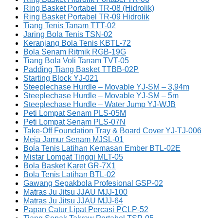
Ring Basket Portabel TR-08 (Hidrolik)
Ring Basket Portabel TR-09 Hidrolik
Tiang Tenis Tanam TTT-02
Jaring Bola Tenis TSN-02
Keranjang Bola Tenis KBTL-72
Bola Senam Ritmik RGB-19G
Tiang Bola Voli Tanam TVT-05
Padding Tiang Basket TTBB-02P
Starting Block YJ-021
Steeplechase Hurdle – Movable YJ-SM – 3,94m
Steeplechase Hurdle – Movable YJ-SM – 5m
Steeplechase Hurdle – Water Jump YJ-WJB
Peti Lompat Senam PLS-05M
Peti Lompat Senam PLS-07N
Take-Off Foundation Tray & Board Cover YJ-TJ-006
Meja Jamur Senam MJSL-01
Bola Tenis Latihan Kemasan Ember BTL-02E
Mistar Lompat Tinggi MLT-05
Bola Basket Karet GR-7X1
Bola Tenis Latihan BTL-02
Gawang Sepakbola Profesional GSP-02
Matras Ju Jitsu JJAU MJJ-100
Matras Ju Jitsu JJAU MJJ-64
Papan Catur Lipat Percasi PCLP-52