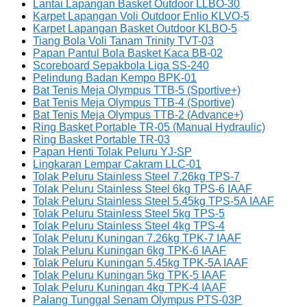
Lantai Lapangan Basket Outdoor LLBO-30
Karpet Lapangan Voli Outdoor Enlio KLVO-5
Karpet Lapangan Basket Outdoor KLBO-5
Tiang Bola Voli Tanam Trinity TVT-03
Papan Pantul Bola Basket Kaca BB-02
Scoreboard Sepakbola Liga SS-240
Pelindung Badan Kempo BPK-01
Bat Tenis Meja Olympus TTB-5 (Sportive+)
Bat Tenis Meja Olympus TTB-4 (Sportive)
Bat Tenis Meja Olympus TTB-2 (Advance+)
Ring Basket Portable TR-05 (Manual Hydraulic)
Ring Basket Portable TR-03
Papan Henti Tolak Peluru YJ-SP
Lingkaran Lempar Cakram LLC-01
Tolak Peluru Stainless Steel 7.26kg TPS-7
Tolak Peluru Stainless Steel 6kg TPS-6 IAAF
Tolak Peluru Stainless Steel 5.45kg TPS-5A IAAF
Tolak Peluru Stainless Steel 5kg TPS-5
Tolak Peluru Stainless Steel 4kg TPS-4
Tolak Peluru Kuningan 7.26kg TPK-7 IAAF
Tolak Peluru Kuningan 6kg TPK-6 IAAF
Tolak Peluru Kuningan 5.45kg TPK-5A IAAF
Tolak Peluru Kuningan 5kg TPK-5 IAAF
Tolak Peluru Kuningan 4kg TPK-4 IAAF
Palang Tunggal Senam Olympus PTS-03P