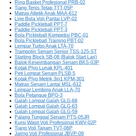
Ring Basket Profesional PRB-02
Tiang Tenis Tetap TTT-05P
Matras Atletik Anak MAA-612
Line Bola Voli Pantai LVP-02
Paddle Pickleball PPT-7
Paddle Pickleball PPT-3
Bola Pickleball Kompetisi PBC-01
Bola Pickleball Training PBT-02
Lempar Turbo Anak LTA-70
Trampolin Senam Senior TSS-125-ST
Starting Block SB-08 (Balok Start Lari)
Balok Keseimbangan Senam BKS-03P
Kotak Plyo Lunak KPL-401
Peti Lompat Senam PLSB-5
Kotak Plyo Metrik 3in1 KPM-301
Matras Senam Lantai MSL-612
Lempar Lembing Anak LLA-70
Bola Petanque BPQ-3
Galah Lompat Galah GLG-68
Galah Lompat Galah GLG-63
Galah Lompat Galah GLG-59
Palang Tunggal Senam PTS-05JR
Kursi Wasit Voli Profesional KWV-02P
Tiang Voli Tanam TVT-06P
Jaring Voli Profesional JBVP-09