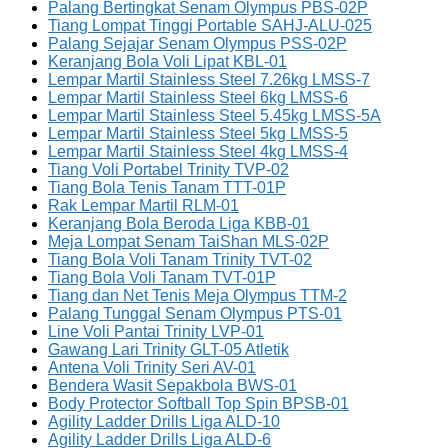
Palang Bertingkat Senam Olympus PBS-02P
Tiang Lompat Tinggi Portable SAHJ-ALU-025
Palang Sejajar Senam Olympus PSS-02P
Keranjang Bola Voli Lipat KBL-01
Lempar Martil Stainless Steel 7.26kg LMSS-7
Lempar Martil Stainless Steel 6kg LMSS-6
Lempar Martil Stainless Steel 5.45kg LMSS-5A
Lempar Martil Stainless Steel 5kg LMSS-5
Lempar Martil Stainless Steel 4kg LMSS-4
Tiang Voli Portabel Trinity TVP-02
Tiang Bola Tenis Tanam TTT-01P
Rak Lempar Martil RLM-01
Keranjang Bola Beroda Liga KBB-01
Meja Lompat Senam TaiShan MLS-02P
Tiang Bola Voli Tanam Trinity TVT-02
Tiang Bola Voli Tanam TVT-01P
Tiang dan Net Tenis Meja Olympus TTM-2
Palang Tunggal Senam Olympus PTS-01
Line Voli Pantai Trinity LVP-01
Gawang Lari Trinity GLT-05 Atletik
Antena Voli Trinity Seri AV-01
Bendera Wasit Sepakbola BWS-01
Body Protector Softball Top Spin BPSB-01
Agility Ladder Drills Liga ALD-10
Agility Ladder Drills Liga ALD-6