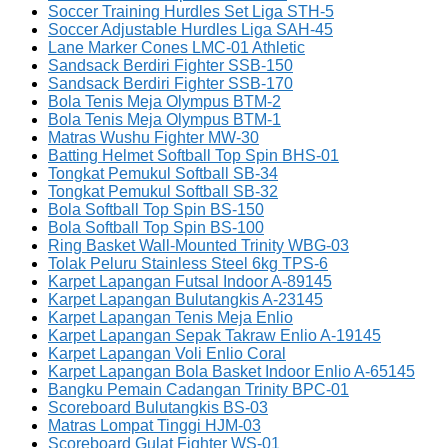
Soccer Training Hurdles Set Liga STH-5
Soccer Adjustable Hurdles Liga SAH-45
Lane Marker Cones LMC-01 Athletic
Sandsack Berdiri Fighter SSB-150
Sandsack Berdiri Fighter SSB-170
Bola Tenis Meja Olympus BTM-2
Bola Tenis Meja Olympus BTM-1
Matras Wushu Fighter MW-30
Batting Helmet Softball Top Spin BHS-01
Tongkat Pemukul Softball SB-34
Tongkat Pemukul Softball SB-32
Bola Softball Top Spin BS-150
Bola Softball Top Spin BS-100
Ring Basket Wall-Mounted Trinity WBG-03
Tolak Peluru Stainless Steel 6kg TPS-6
Karpet Lapangan Futsal Indoor A-89145
Karpet Lapangan Bulutangkis A-23145
Karpet Lapangan Tenis Meja Enlio
Karpet Lapangan Sepak Takraw Enlio A-19145
Karpet Lapangan Voli Enlio Coral
Karpet Lapangan Bola Basket Indoor Enlio A-65145
Bangku Pemain Cadangan Trinity BPC-01
Scoreboard Bulutangkis BS-03
Matras Lompat Tinggi HJM-03
Scoreboard Gulat Fighter WS-01