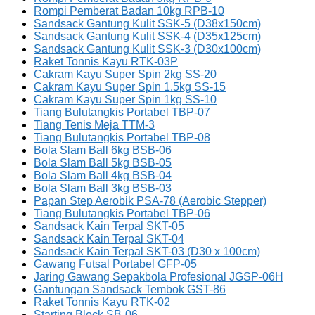
Rompi Pemberat Badan 10kg RPB-10
Sandsack Gantung Kulit SSK-5 (D38x150cm)
Sandsack Gantung Kulit SSK-4 (D35x125cm)
Sandsack Gantung Kulit SSK-3 (D30x100cm)
Raket Tonnis Kayu RTK-03P
Cakram Kayu Super Spin 2kg SS-20
Cakram Kayu Super Spin 1.5kg SS-15
Cakram Kayu Super Spin 1kg SS-10
Tiang Bulutangkis Portabel TBP-07
Tiang Tenis Meja TTM-3
Tiang Bulutangkis Portabel TBP-08
Bola Slam Ball 6kg BSB-06
Bola Slam Ball 5kg BSB-05
Bola Slam Ball 4kg BSB-04
Bola Slam Ball 3kg BSB-03
Papan Step Aerobik PSA-78 (Aerobic Stepper)
Tiang Bulutangkis Portabel TBP-06
Sandsack Kain Terpal SKT-05
Sandsack Kain Terpal SKT-04
Sandsack Kain Terpal SKT-03 (D30 x 100cm)
Gawang Futsal Portabel GFP-05
Jaring Gawang Sepakbola Profesional JGSP-06H
Gantungan Sandsack Tembok GST-86
Raket Tonnis Kayu RTK-02
Starting Block SB-06