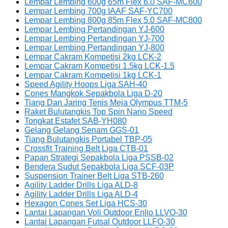
Lempar Lembing 600g 65m Flex 6.0 SAF-MC600
Lempar Lembing 700g IAAF SAF-YC700
Lempar Lembing 800g 85m Flex 5.0 SAF-MC800
Lempar Lembing Pertandingan YJ-600
Lempar Lembing Pertandingan YJ-700
Lempar Lembing Pertandingan YJ-800
Lempar Cakram Kompetisi 2kg LCK-2
Lempar Cakram Kompetisi 1.5kg LCK-1.5
Lempar Cakram Kompetisi 1kg LCK-1
Speed Agility Hoops Liga SAH-40
Cones Mangkok Sepakbola Liga D-20
Tiang Dan Jaring Tenis Meja Olympus TTM-5
Raket Bulutangkis Top Spin Nano Speed
Tongkat Estafet SAB-YH080
Gelang Gelang Senam GGS-01
Tiang Bulutangkis Portabel TBP-05
Crossfit Training Belt Liga CTB-01
Papan Strategi Sepakbola Liga PSSB-02
Bendera Sudut Sepakbola Liga SCF-03P
Suspension Trainer Belt Liga STB-260
Agility Ladder Drills Liga ALD-8
Agility Ladder Drills Liga ALD-4
Hexagon Cones Set Liga HCS-30
Lantai Lapangan Voli Outdoor Enlio LLVO-30
Lantai Lapangan Futsal Outdoor LLFO-30