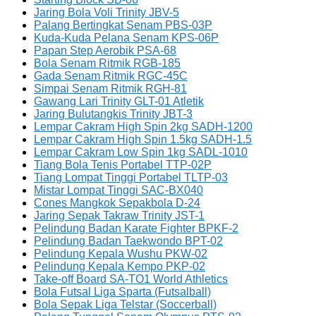
Jaring Bola Voli Trinity JBV-5
Palang Bertingkat Senam PBS-03P
Kuda-Kuda Pelana Senam KPS-06P
Papan Step Aerobik PSA-68
Bola Senam Ritmik RGB-185
Gada Senam Ritmik RGC-45C
Simpai Senam Ritmik RGH-81
Gawang Lari Trinity GLT-01 Atletik
Jaring Bulutangkis Trinity JBT-3
Lempar Cakram High Spin 2kg SADH-1200
Lempar Cakram High Spin 1.5kg SADH-1.5
Lempar Cakram Low Spin 1kg SADL-1010
Tiang Bola Tenis Portabel TTP-02P
Tiang Lompat Tinggi Portabel TLTP-03
Mistar Lompat Tinggi SAC-BX040
Cones Mangkok Sepakbola D-24
Jaring Sepak Takraw Trinity JST-1
Pelindung Badan Karate Fighter BPKF-2
Pelindung Badan Taekwondo BPT-02
Pelindung Kepala Wushu PKW-02
Pelindung Kepala Kempo PKP-02
Take-off Board SA-TO1 World Athletics
Bola Futsal Liga Sparta (Futsalball)
Bola Sepak Liga Telstar (Soccerball)