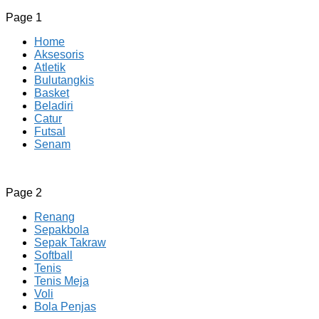
Page 1
Home
Aksesoris
Atletik
Bulutangkis
Basket
Beladiri
Catur
Futsal
Senam
CV JAYA BERSAMA Co Id
Menyediakan Semua Perlengkapan Olahraga Yang
Page 2
Lengkap, Berkualitas Dengan Harga Yang Murah
Renang
Sepakbola
Sepak Takraw
Softball
Tenis
Tenis Meja
Voli
Bola Penjas