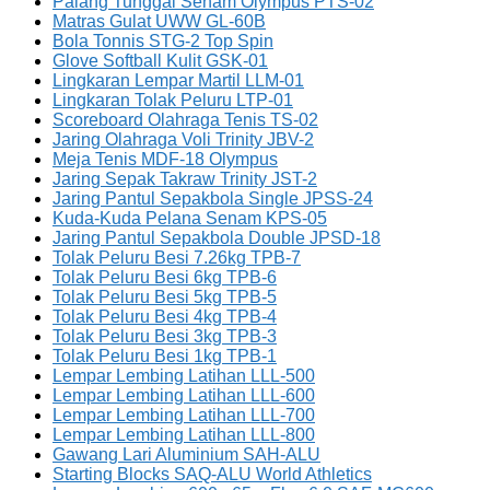
Palang Tunggal Senam Olympus PTS-02
Matras Gulat UWW GL-60B
Bola Tonnis STG-2 Top Spin
Glove Softball Kulit GSK-01
Lingkaran Lempar Martil LLM-01
Lingkaran Tolak Peluru LTP-01
Scoreboard Olahraga Tenis TS-02
Jaring Olahraga Voli Trinity JBV-2
Meja Tenis MDF-18 Olympus
Jaring Sepak Takraw Trinity JST-2
Jaring Pantul Sepakbola Single JPSS-24
Kuda-Kuda Pelana Senam KPS-05
Jaring Pantul Sepakbola Double JPSD-18
Tolak Peluru Besi 7.26kg TPB-7
Tolak Peluru Besi 6kg TPB-6
Tolak Peluru Besi 5kg TPB-5
Tolak Peluru Besi 4kg TPB-4
Tolak Peluru Besi 3kg TPB-3
Tolak Peluru Besi 1kg TPB-1
Lempar Lembing Latihan LLL-500
Lempar Lembing Latihan LLL-600
Lempar Lembing Latihan LLL-700
Lempar Lembing Latihan LLL-800
Gawang Lari Aluminium SAH-ALU
Starting Blocks SAQ-ALU World Athletics