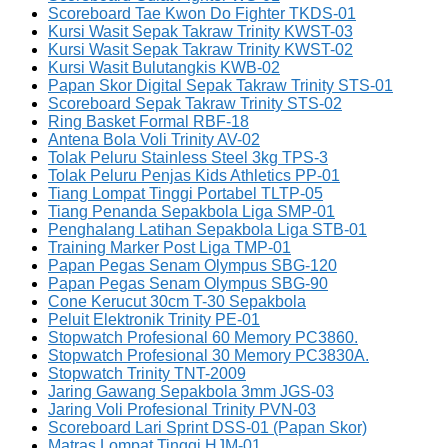
Scoreboard Tae Kwon Do Fighter TKDS-01
Kursi Wasit Sepak Takraw Trinity KWST-03
Kursi Wasit Sepak Takraw Trinity KWST-02
Kursi Wasit Bulutangkis KWB-02
Papan Skor Digital Sepak Takraw Trinity STS-01
Scoreboard Sepak Takraw Trinity STS-02
Ring Basket Formal RBF-18
Antena Bola Voli Trinity AV-02
Tolak Peluru Stainless Steel 3kg TPS-3
Tolak Peluru Penjas Kids Athletics PP-01
Tiang Lompat Tinggi Portabel TLTP-05
Tiang Penanda Sepakbola Liga SMP-01
Penghalang Latihan Sepakbola Liga STB-01
Training Marker Post Liga TMP-01
Papan Pegas Senam Olympus SBG-120
Papan Pegas Senam Olympus SBG-90
Cone Kerucut 30cm T-30 Sepakbola
Peluit Elektronik Trinity PE-01
Stopwatch Profesional 60 Memory PC3860.
Stopwatch Profesional 30 Memory PC3830A.
Stopwatch Trinity TNT-2009
Jaring Gawang Sepakbola 3mm JGS-03
Jaring Voli Profesional Trinity PVN-03
Scoreboard Lari Sprint DSS-01 (Papan Skor)
Matras Lompat Tinggi HJM-01