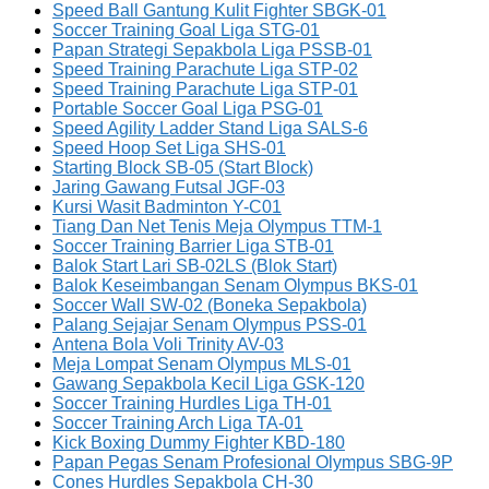
Speed Ball Gantung Kulit Fighter SBGK-01
Soccer Training Goal Liga STG-01
Papan Strategi Sepakbola Liga PSSB-01
Speed Training Parachute Liga STP-02
Speed Training Parachute Liga STP-01
Portable Soccer Goal Liga PSG-01
Speed Agility Ladder Stand Liga SALS-6
Speed Hoop Set Liga SHS-01
Starting Block SB-05 (Start Block)
Jaring Gawang Futsal JGF-03
Kursi Wasit Badminton Y-C01
Tiang Dan Net Tenis Meja Olympus TTM-1
Soccer Training Barrier Liga STB-01
Balok Start Lari SB-02LS (Blok Start)
Balok Keseimbangan Senam Olympus BKS-01
Soccer Wall SW-02 (Boneka Sepakbola)
Palang Sejajar Senam Olympus PSS-01
Antena Bola Voli Trinity AV-03
Meja Lompat Senam Olympus MLS-01
Gawang Sepakbola Kecil Liga GSK-120
Soccer Training Hurdles Liga TH-01
Soccer Training Arch Liga TA-01
Kick Boxing Dummy Fighter KBD-180
Papan Pegas Senam Profesional Olympus SBG-9P
Cones Hurdles Sepakbola CH-30