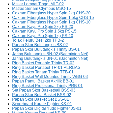
Mistar Lompat Tinggi MLT-02
Matras Senam Olympus MSO-15
Cakram Fiberglass Hyper Spin 2kg CHS-20
Cakram Fiberglass Hyper Spin 1.5kg CHS-15
Cakram Fiberglass Hyper Spin 1kg CHS-10
Cakram Kayu Pro Spin 2kg PS-20
Cakram Kayu Pro Spin 1.5kg PS-15
Cakram Kayu Pro Spin 1kg PS-10
Tolak Peluru Besi 2kg TPB-2
Papan Skor Bulutangkis BS-02
Papan Skor Bulutangkis Trinity BS-01
Jaring Bulutangkis BN-02 (Badminton Net)
Jaring Bulutangkis BN-01 (Badminton Net)
Ring Basket Portable Trinity TR-02
Ring Basket Portabel TR-01 PERBASI
Ring Basket Tanam Trinity TTB-01
Ring Basket Wall Mounted Trinity WBG-03
Papan Pantul Basket Akrilik BB-01
Ring Basket Profesional Trinity PRB-01
Set Papan Skor Basketball BSS-03
Papan Skor Bola Basket BSS-02
Papan Skor Basket Set BSS-01
Scoreboard Karate Fighter KS-01
Papan Skor Digital Yudo Fighter JS-01
Matras Kempo Perkemi KP-30