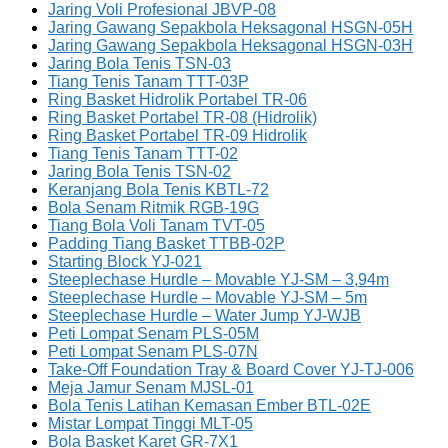
Jaring Voli Profesional JBVP-08
Jaring Gawang Sepakbola Heksagonal HSGN-05H
Jaring Gawang Sepakbola Heksagonal HSGN-03H
Jaring Bola Tenis TSN-03
Tiang Tenis Tanam TTT-03P
Ring Basket Hidrolik Portabel TR-06
Ring Basket Portabel TR-08 (Hidrolik)
Ring Basket Portabel TR-09 Hidrolik
Tiang Tenis Tanam TTT-02
Jaring Bola Tenis TSN-02
Keranjang Bola Tenis KBTL-72
Bola Senam Ritmik RGB-19G
Tiang Bola Voli Tanam TVT-05
Padding Tiang Basket TTBB-02P
Starting Block YJ-021
Steeplechase Hurdle – Movable YJ-SM – 3,94m
Steeplechase Hurdle – Movable YJ-SM – 5m
Steeplechase Hurdle – Water Jump YJ-WJB
Peti Lompat Senam PLS-05M
Peti Lompat Senam PLS-07N
Take-Off Foundation Tray & Board Cover YJ-TJ-006
Meja Jamur Senam MJSL-01
Bola Tenis Latihan Kemasan Ember BTL-02E
Mistar Lompat Tinggi MLT-05
Bola Basket Karet GR-7X1