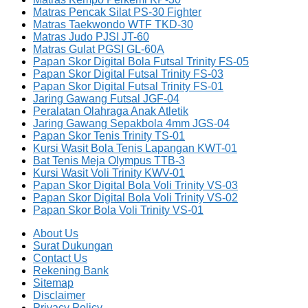
Matras Pencak Silat PS-30 Fighter
Matras Taekwondo WTF TKD-30
Matras Judo PJSI JT-60
Matras Gulat PGSI GL-60A
Papan Skor Digital Bola Futsal Trinity FS-05
Papan Skor Digital Futsal Trinity FS-03
Papan Skor Digital Futsal Trinity FS-01
Jaring Gawang Futsal JGF-04
Peralatan Olahraga Anak Atletik
Jaring Gawang Sepakbola 4mm JGS-04
Papan Skor Tenis Trinity TS-01
Kursi Wasit Bola Tenis Lapangan KWT-01
Bat Tenis Meja Olympus TTB-3
Kursi Wasit Voli Trinity KWV-01
Papan Skor Digital Bola Voli Trinity VS-03
Papan Skor Digital Bola Voli Trinity VS-02
Papan Skor Bola Voli Trinity VS-01
About Us
Surat Dukungan
Contact Us
Rekening Bank
Sitemap
Disclaimer
Privacy Policy