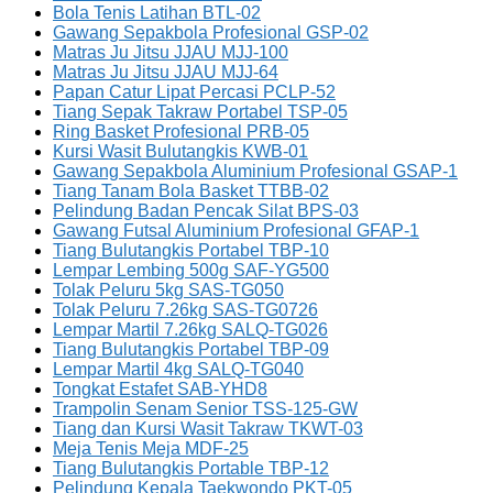
Bola Tenis Latihan BTL-02
Gawang Sepakbola Profesional GSP-02
Matras Ju Jitsu JJAU MJJ-100
Matras Ju Jitsu JJAU MJJ-64
Papan Catur Lipat Percasi PCLP-52
Tiang Sepak Takraw Portabel TSP-05
Ring Basket Profesional PRB-05
Kursi Wasit Bulutangkis KWB-01
Gawang Sepakbola Aluminium Profesional GSAP-1
Tiang Tanam Bola Basket TTBB-02
Pelindung Badan Pencak Silat BPS-03
Gawang Futsal Aluminium Profesional GFAP-1
Tiang Bulutangkis Portabel TBP-10
Lempar Lembing 500g SAF-YG500
Tolak Peluru 5kg SAS-TG050
Tolak Peluru 7.26kg SAS-TG0726
Lempar Martil 7.26kg SALQ-TG026
Tiang Bulutangkis Portabel TBP-09
Lempar Martil 4kg SALQ-TG040
Tongkat Estafet SAB-YHD8
Trampolin Senam Senior TSS-125-GW
Tiang dan Kursi Wasit Takraw TKWT-03
Meja Tenis Meja MDF-25
Tiang Bulutangkis Portable TBP-12
Pelindung Kepala Taekwondo PKT-05