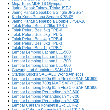
Meja Tenis MDF-18 Olympus
Jaring Sepak Takraw Trinity JST-2
Jaring Pantul Sepakbola Single JPSS-24
Kuda-Kuda Pelana Senam KPS-05
Jaring Pantul Sepakbola Double JPSD-18
Tolak Peluru Besi 7.26kg TPB-7
Tolak Peluru Besi 6kg TPB-6
Tolak Peluru Besi 5kg TPB-5
Tolak Peluru Besi 4kg TPB-4
Tolak Peluru Besi 3kg TPB-3
Tolak Peluru Besi 1kg TPB-1
Lempar Lembing Latihan LLL-500
Lempar Lembing Latihan LLL-600
Lempar Lembing Latihan LLL-700
Lempar Lembing Latihan LLL-800
Gawang Lari Aluminium SAH-ALU
Starting Blocks SAQ-ALU World Athletics
Lempar Lembing 600g 65m Flex 6.0 SAF-MC600
Lempar Lembing 700g IAAF SAF-YC700
Lempar Lembing 800g 85m Flex 5.0 SAF-MC800
Lempar Lembing Pertandingan YJ-600
Lempar Lembing Pertandingan YJ-700
Lempar Lembing Pertandingan YJ-800
Lempar Cakram Kompetisi 2kg LCK-2
Lempar Cakram Kompetisi 1.5kg LCK-1.5