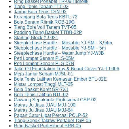
Ring Basket Portabel TR-09 Hidrolik
Tiang Tenis Tanam TTT-02
Jaring Bola Tenis TSN-02
Keranjang Bola Tenis KBTL-72
Bola Senam Ritmik RGB-19G
Tiang Bola Voli Tanam TVT-05
Padding Tiang Basket TTBB-02P
Starting Block YJ-021
Steeplechase Hurdle – Movable YJ-SM – 3,94m
Steeplechase Hurdle – Movable YJ-SM – 5m
Steeplechase Hurdle – Water Jump YJ-WJB
Peti Lompat Senam PLS-05M
Peti Lompat Senam PLS-07N
Take-Off Foundation Tray & Board Cover YJ-TJ-006
Meja Jamur Senam MJSL-01
Bola Tenis Latihan Kemasan Ember BTL-02E
Mistar Lompat Tinggi MLT-05
Bola Basket Karet GR-7X1
Bola Tenis Latihan BTL-02
Gawang Sepakbola Profesional GSP-02
Matras Ju Jitsu JJAU MJJ-100
Matras Ju Jitsu JJAU MJJ-64
Papan Catur Lipat Percasi PCLP-52
Tiang Sepak Takraw Portabel TSP-05
Ring Basket Profesional PRB-05