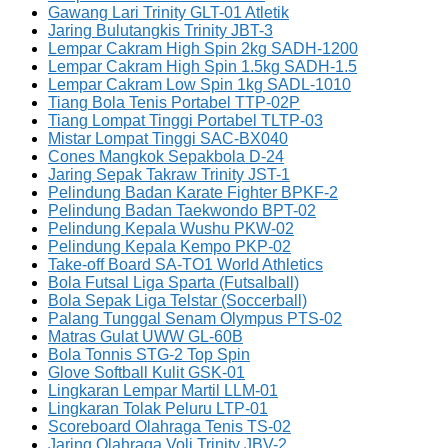
Gawang Lari Trinity GLT-01 Atletik
Jaring Bulutangkis Trinity JBT-3
Lempar Cakram High Spin 2kg SADH-1200
Lempar Cakram High Spin 1.5kg SADH-1.5
Lempar Cakram Low Spin 1kg SADL-1010
Tiang Bola Tenis Portabel TTP-02P
Tiang Lompat Tinggi Portabel TLTP-03
Mistar Lompat Tinggi SAC-BX040
Cones Mangkok Sepakbola D-24
Jaring Sepak Takraw Trinity JST-1
Pelindung Badan Karate Fighter BPKF-2
Pelindung Badan Taekwondo BPT-02
Pelindung Kepala Wushu PKW-02
Pelindung Kepala Kempo PKP-02
Take-off Board SA-TO1 World Athletics
Bola Futsal Liga Sparta (Futsalball)
Bola Sepak Liga Telstar (Soccerball)
Palang Tunggal Senam Olympus PTS-02
Matras Gulat UWW GL-60B
Bola Tonnis STG-2 Top Spin
Glove Softball Kulit GSK-01
Lingkaran Lempar Martil LLM-01
Lingkaran Tolak Peluru LTP-01
Scoreboard Olahraga Tenis TS-02
Jaring Olahraga Voli Trinity JBV-2