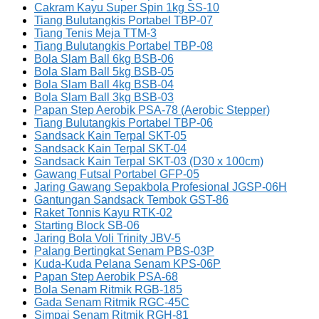
Cakram Kayu Super Spin 1kg SS-10
Tiang Bulutangkis Portabel TBP-07
Tiang Tenis Meja TTM-3
Tiang Bulutangkis Portabel TBP-08
Bola Slam Ball 6kg BSB-06
Bola Slam Ball 5kg BSB-05
Bola Slam Ball 4kg BSB-04
Bola Slam Ball 3kg BSB-03
Papan Step Aerobik PSA-78 (Aerobic Stepper)
Tiang Bulutangkis Portabel TBP-06
Sandsack Kain Terpal SKT-05
Sandsack Kain Terpal SKT-04
Sandsack Kain Terpal SKT-03 (D30 x 100cm)
Gawang Futsal Portabel GFP-05
Jaring Gawang Sepakbola Profesional JGSP-06H
Gantungan Sandsack Tembok GST-86
Raket Tonnis Kayu RTK-02
Starting Block SB-06
Jaring Bola Voli Trinity JBV-5
Palang Bertingkat Senam PBS-03P
Kuda-Kuda Pelana Senam KPS-06P
Papan Step Aerobik PSA-68
Bola Senam Ritmik RGB-185
Gada Senam Ritmik RGC-45C
Simpai Senam Ritmik RGH-81