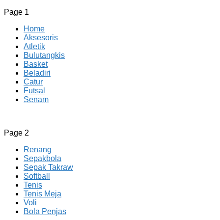
Page 1
Home
Aksesoris
Atletik
Bulutangkis
Basket
Beladiri
Catur
Futsal
Senam
CV JAYA BERSAMA Co Id
Menyediakan Semua Perlengkapan Olahraga Yang
Page 2
Lengkap, Berkualitas Dengan Harga Yang Murah
Renang
Sepakbola
Sepak Takraw
Softball
Tenis
Tenis Meja
Voli
Bola Penjas