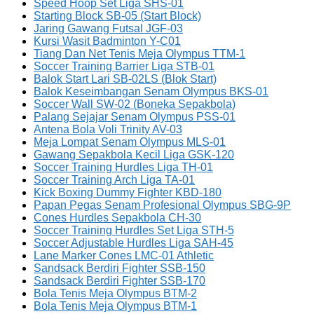
Speed Hoop Set Liga SHS-01
Starting Block SB-05 (Start Block)
Jaring Gawang Futsal JGF-03
Kursi Wasit Badminton Y-C01
Tiang Dan Net Tenis Meja Olympus TTM-1
Soccer Training Barrier Liga STB-01
Balok Start Lari SB-02LS (Blok Start)
Balok Keseimbangan Senam Olympus BKS-01
Soccer Wall SW-02 (Boneka Sepakbola)
Palang Sejajar Senam Olympus PSS-01
Antena Bola Voli Trinity AV-03
Meja Lompat Senam Olympus MLS-01
Gawang Sepakbola Kecil Liga GSK-120
Soccer Training Hurdles Liga TH-01
Soccer Training Arch Liga TA-01
Kick Boxing Dummy Fighter KBD-180
Papan Pegas Senam Profesional Olympus SBG-9P
Cones Hurdles Sepakbola CH-30
Soccer Training Hurdles Set Liga STH-5
Soccer Adjustable Hurdles Liga SAH-45
Lane Marker Cones LMC-01 Athletic
Sandsack Berdiri Fighter SSB-150
Sandsack Berdiri Fighter SSB-170
Bola Tenis Meja Olympus BTM-2
Bola Tenis Meja Olympus BTM-1