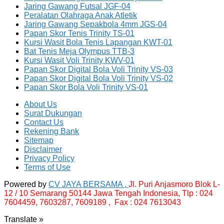
Jaring Gawang Futsal JGF-04
Peralatan Olahraga Anak Atletik
Jaring Gawang Sepakbola 4mm JGS-04
Papan Skor Tenis Trinity TS-01
Kursi Wasit Bola Tenis Lapangan KWT-01
Bat Tenis Meja Olympus TTB-3
Kursi Wasit Voli Trinity KWV-01
Papan Skor Digital Bola Voli Trinity VS-03
Papan Skor Digital Bola Voli Trinity VS-02
Papan Skor Bola Voli Trinity VS-01
About Us
Surat Dukungan
Contact Us
Rekening Bank
Sitemap
Disclaimer
Privacy Policy
Terms of Use
Powered by
CV JAYA BERSAMA ,
Jl. Puri Anjasmoro Blok L-
12 / 10 Semarang 50144 Jawa Tengah Indonesia,
Tlp : 024
7604459, 7603287, 7609189 , Fax : 024 7613043
Translate »