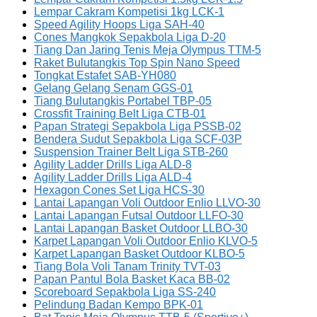
Lempar Cakram Kompetisi 1kg LCK-1
Speed Agility Hoops Liga SAH-40
Cones Mangkok Sepakbola Liga D-20
Tiang Dan Jaring Tenis Meja Olympus TTM-5
Raket Bulutangkis Top Spin Nano Speed
Tongkat Estafet SAB-YH080
Gelang Gelang Senam GGS-01
Tiang Bulutangkis Portabel TBP-05
Crossfit Training Belt Liga CTB-01
Papan Strategi Sepakbola Liga PSSB-02
Bendera Sudut Sepakbola Liga SCF-03P
Suspension Trainer Belt Liga STB-260
Agility Ladder Drills Liga ALD-8
Agility Ladder Drills Liga ALD-4
Hexagon Cones Set Liga HCS-30
Lantai Lapangan Voli Outdoor Enlio LLVO-30
Lantai Lapangan Futsal Outdoor LLFO-30
Lantai Lapangan Basket Outdoor LLBO-30
Karpet Lapangan Voli Outdoor Enlio KLVO-5
Karpet Lapangan Basket Outdoor KLBO-5
Tiang Bola Voli Tanam Trinity TVT-03
Papan Pantul Bola Basket Kaca BB-02
Scoreboard Sepakbola Liga SS-240
Pelindung Badan Kempo BPK-01