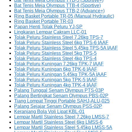
Bat Tenis Meja Olympus TTB-5 (Sportive+)
Bat Tenis Meja Olympus TTB-4 (Sportive)
Bat Tenis Meja Olympus TTB-2 (Advance+)
Ring Basket Portable TR-05 (Manual Hydraulic)
Ring Basket Portable TR-03
Papan Henti Tolak Peluru YJ-SP
Lingkaran Lempar Cakram LLC-01
Tolak Peluru Stainless Steel 7.26kg TPS-7
Tolak Peluru Stainless Steel 6kg TPS-6 IAAF
Tolak Peluru Stainless Steel 5.45kg TPS-5A IAAF
Tolak Peluru Stainless Steel 5kg TPS-5
Tolak Peluru Stainless Steel 4kg TPS-4
Tolak Peluru Kuningan 7.26kg TPK-7 IAAF
Tolak Peluru Kuningan 6kg TPK-6 IAAF
Tolak Peluru Kuningan 5.45kg TPK-5A IAAF
Tolak Peluru Kuningan 5kg TPK-5 IAAF
Tolak Peluru Kuningan 4kg TPK-4 IAAF
Palang Tunggal Senam Olympus PTS-03P
Palang Bertingkat Senam Olympus PBS-02P
Tiang Lompat Tinggi Portable SAHJ-ALU-025
Palang Sejajar Senam Olympus PSS-02P
Keranjang Bola Voli Lipat KBL-01
Lempar Martil Stainless Steel 7.26kg LMSS-7
Lempar Martil Stainless Steel 6kg LMSS-6
Lempar Martil Stainless Steel 5.45kg LMSS-5A