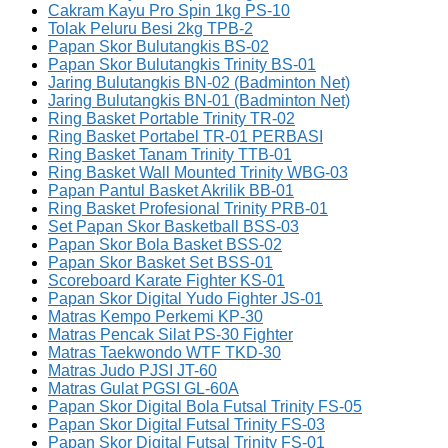
Cakram Kayu Pro Spin 1kg PS-10
Tolak Peluru Besi 2kg TPB-2
Papan Skor Bulutangkis BS-02
Papan Skor Bulutangkis Trinity BS-01
Jaring Bulutangkis BN-02 (Badminton Net)
Jaring Bulutangkis BN-01 (Badminton Net)
Ring Basket Portable Trinity TR-02
Ring Basket Portabel TR-01 PERBASI
Ring Basket Tanam Trinity TTB-01
Ring Basket Wall Mounted Trinity WBG-03
Papan Pantul Basket Akrilik BB-01
Ring Basket Profesional Trinity PRB-01
Set Papan Skor Basketball BSS-03
Papan Skor Bola Basket BSS-02
Papan Skor Basket Set BSS-01
Scoreboard Karate Fighter KS-01
Papan Skor Digital Yudo Fighter JS-01
Matras Kempo Perkemi KP-30
Matras Pencak Silat PS-30 Fighter
Matras Taekwondo WTF TKD-30
Matras Judo PJSI JT-60
Matras Gulat PGSI GL-60A
Papan Skor Digital Bola Futsal Trinity FS-05
Papan Skor Digital Futsal Trinity FS-03
Papan Skor Digital Futsal Trinity FS-01