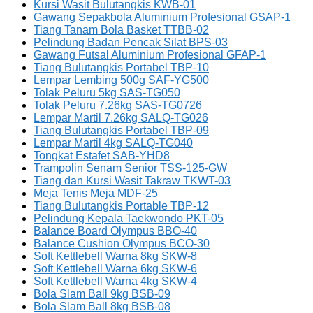
Kursi Wasit Bulutangkis KWB-01
Gawang Sepakbola Aluminium Profesional GSAP-1
Tiang Tanam Bola Basket TTBB-02
Pelindung Badan Pencak Silat BPS-03
Gawang Futsal Aluminium Profesional GFAP-1
Tiang Bulutangkis Portabel TBP-10
Lempar Lembing 500g SAF-YG500
Tolak Peluru 5kg SAS-TG050
Tolak Peluru 7.26kg SAS-TG0726
Lempar Martil 7.26kg SALQ-TG026
Tiang Bulutangkis Portabel TBP-09
Lempar Martil 4kg SALQ-TG040
Tongkat Estafet SAB-YHD8
Trampolin Senam Senior TSS-125-GW
Tiang dan Kursi Wasit Takraw TKWT-03
Meja Tenis Meja MDF-25
Tiang Bulutangkis Portable TBP-12
Pelindung Kepala Taekwondo PKT-05
Balance Board Olympus BBO-40
Balance Cushion Olympus BCO-30
Soft Kettlebell Warna 8kg SKW-8
Soft Kettlebell Warna 6kg SKW-6
Soft Kettlebell Warna 4kg SKW-4
Bola Slam Ball 9kg BSB-09
Bola Slam Ball 8kg BSB-08