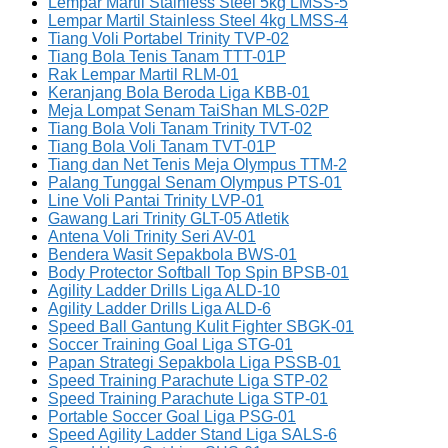
Lempar Martil Stainless Steel 5kg LMSS-5
Lempar Martil Stainless Steel 4kg LMSS-4
Tiang Voli Portabel Trinity TVP-02
Tiang Bola Tenis Tanam TTT-01P
Rak Lempar Martil RLM-01
Keranjang Bola Beroda Liga KBB-01
Meja Lompat Senam TaiShan MLS-02P
Tiang Bola Voli Tanam Trinity TVT-02
Tiang Bola Voli Tanam TVT-01P
Tiang dan Net Tenis Meja Olympus TTM-2
Palang Tunggal Senam Olympus PTS-01
Line Voli Pantai Trinity LVP-01
Gawang Lari Trinity GLT-05 Atletik
Antena Voli Trinity Seri AV-01
Bendera Wasit Sepakbola BWS-01
Body Protector Softball Top Spin BPSB-01
Agility Ladder Drills Liga ALD-10
Agility Ladder Drills Liga ALD-6
Speed Ball Gantung Kulit Fighter SBGK-01
Soccer Training Goal Liga STG-01
Papan Strategi Sepakbola Liga PSSB-01
Speed Training Parachute Liga STP-02
Speed Training Parachute Liga STP-01
Portable Soccer Goal Liga PSG-01
Speed Agility Ladder Stand Liga SALS-6