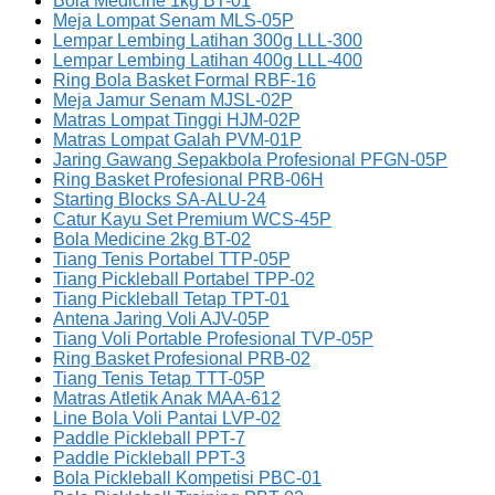
Bola Medicine 1kg BT-01
Meja Lompat Senam MLS-05P
Lempar Lembing Latihan 300g LLL-300
Lempar Lembing Latihan 400g LLL-400
Ring Bola Basket Formal RBF-16
Meja Jamur Senam MJSL-02P
Matras Lompat Tinggi HJM-02P
Matras Lompat Galah PVM-01P
Jaring Gawang Sepakbola Profesional PFGN-05P
Ring Basket Profesional PRB-06H
Starting Blocks SA-ALU-24
Catur Kayu Set Premium WCS-45P
Bola Medicine 2kg BT-02
Tiang Tenis Portabel TTP-05P
Tiang Pickleball Portabel TPP-02
Tiang Pickleball Tetap TPT-01
Antena Jaring Voli AJV-05P
Tiang Voli Portable Profesional TVP-05P
Ring Basket Profesional PRB-02
Tiang Tenis Tetap TTT-05P
Matras Atletik Anak MAA-612
Line Bola Voli Pantai LVP-02
Paddle Pickleball PPT-7
Paddle Pickleball PPT-3
Bola Pickleball Kompetisi PBC-01