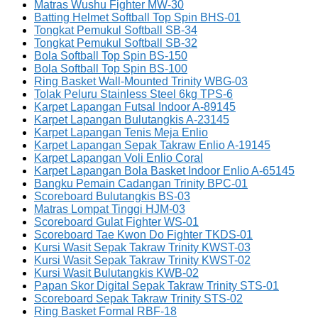
Matras Wushu Fighter MW-30
Batting Helmet Softball Top Spin BHS-01
Tongkat Pemukul Softball SB-34
Tongkat Pemukul Softball SB-32
Bola Softball Top Spin BS-150
Bola Softball Top Spin BS-100
Ring Basket Wall-Mounted Trinity WBG-03
Tolak Peluru Stainless Steel 6kg TPS-6
Karpet Lapangan Futsal Indoor A-89145
Karpet Lapangan Bulutangkis A-23145
Karpet Lapangan Tenis Meja Enlio
Karpet Lapangan Sepak Takraw Enlio A-19145
Karpet Lapangan Voli Enlio Coral
Karpet Lapangan Bola Basket Indoor Enlio A-65145
Bangku Pemain Cadangan Trinity BPC-01
Scoreboard Bulutangkis BS-03
Matras Lompat Tinggi HJM-03
Scoreboard Gulat Fighter WS-01
Scoreboard Tae Kwon Do Fighter TKDS-01
Kursi Wasit Sepak Takraw Trinity KWST-03
Kursi Wasit Sepak Takraw Trinity KWST-02
Kursi Wasit Bulutangkis KWB-02
Papan Skor Digital Sepak Takraw Trinity STS-01
Scoreboard Sepak Takraw Trinity STS-02
Ring Basket Formal RBF-18