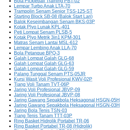
Bola Pickleball Training PBT-02
Lempar Turbo Anak LTA-70
Trampolin Senam Senior TSS-125-ST
Starting Block SB-08 (Balok Start Lari)
Balok Keseimbangan Senam BKS-03P
Kotak Plyo Lunak KPL-401
Peti Lompat Senam PLSB-5
Kotak Plyo Metrik 3in1 KPM-301
Matras Senam Lantai MSL-612
Lempar Lembing Anak LLA-70
Bola Petanque BPQ-3
Galah Lompat Galah GLG-68
Galah Lompat Galah GLG-63
Galah Lompat Galah GLG-59
Palang Tunggal Senam PTS-05JR
Kursi Wasit Voli Profesional KWV-02P
Tiang Voli Tanam TVT-06P
Jaring Voli Profesional JBVP-09
Jaring Voli Profesional JBVP-08
Jaring Gawang Sepakbola Heksagonal HSGN-05H
Jaring Gawang Sepakbola Heksagonal HSGN-03H
Jaring Bola Tenis TSN-03
Tiang Tenis Tanam TTT-03P
Ring Basket Hidrolik Portabel TR-06
Ring Basket Portabel TR-08 (Hidrolik)