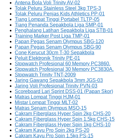
Antena Bola Voli Trinity AV-02
Tolak Peluru Stainless Steel 3kg TPS-3
Tolak Peluru Penjas Kids Athletics PP-01
Tiang Lompat Tinggi Portabel TLTP-05
Tiang Penanda Sepakbola Liga SMP-01
Penghalang Latihan Sepakbola Liga STB-01
Training Marker Post Liga TMP-01
Papan Pegas Senam Olympus SBG-120
Papan Pegas Senam Olympus SBG-90
Cone Kerucut 30cm T-30 Sepakbola
Peluit Elektronik Trinity PE-01
Stopwatch Profesional 60 Memory PC3860.
Stopwatch Profesional 30 Memory PC3830A.
Stopwatch Trinity TNT-2009
Jaring Gawang Sepakbola 3mm JGS-03
Jaring Voli Profesional Trinity PVN-03
Scoreboard Lari Sprint DSS-01 (Papan Skor)
Matras Lompat Tinggi HJM-01
Mistar Lompat Tinggi MLT-02
Matras Senam Olympus MSO-15
Cakram Fiberglass Hyper Spin 2kg CHS-20
Cakram Fiberglass Hyper Spin 1.5kg CHS-15
Cakram Fiberglass Hyper Spin 1kg CHS-10
Cakram Kayu Pro Spin 2kg PS-20
Cakram Kayu Pro Spin 1.5kg PS-15