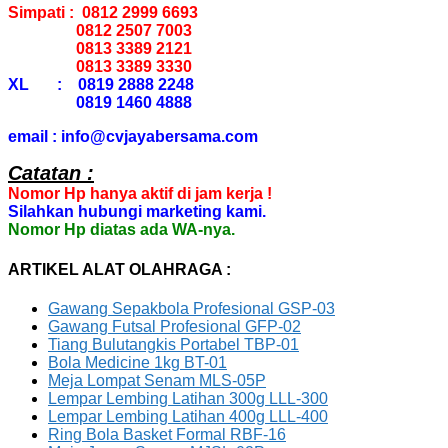
Simpati : 0812 2999 6693
0812 2507 7003
0813 3389 2121
0813 3389 3330
XL : 0819 2888 2248
0819 1460 4888
email : info@cvjayabersama.com
Catatan :
Nomor Hp hanya aktif di jam kerja !
Silahkan hubungi marketing kami.
Nomor Hp diatas ada WA-nya.
ARTIKEL ALAT OLAHRAGA :
Gawang Sepakbola Profesional GSP-03
Gawang Futsal Profesional GFP-02
Tiang Bulutangkis Portabel TBP-01
Bola Medicine 1kg BT-01
Meja Lompat Senam MLS-05P
Lempar Lembing Latihan 300g LLL-300
Lempar Lembing Latihan 400g LLL-400
Ring Bola Basket Formal RBF-16