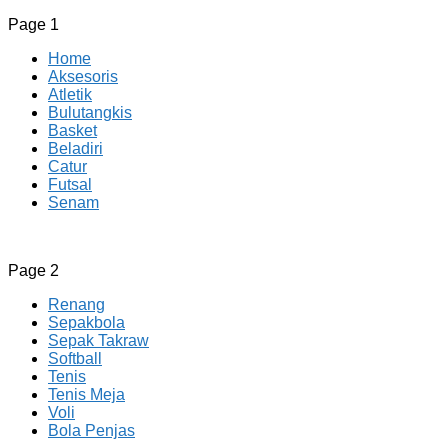
Page 1
Home
Aksesoris
Atletik
Bulutangkis
Basket
Beladiri
Catur
Futsal
Senam
CV JAYA BERSAMA Co Id
Menyediakan Semua Perlengkapan Olahraga Yang Lengkap, 
Page 2
Renang
Sepakbola
Sepak Takraw
Softball
Tenis
Tenis Meja
Voli
Bola Penjas