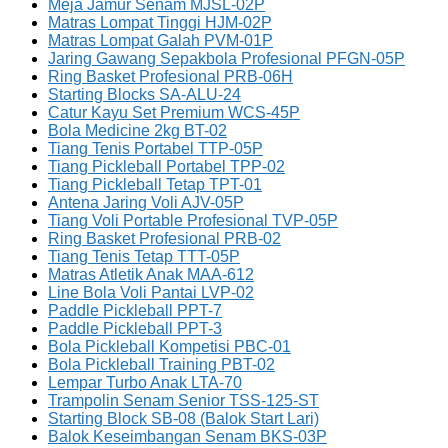
Meja Jamur Senam MJSL-02P
Matras Lompat Tinggi HJM-02P
Matras Lompat Galah PVM-01P
Jaring Gawang Sepakbola Profesional PFGN-05P
Ring Basket Profesional PRB-06H
Starting Blocks SA-ALU-24
Catur Kayu Set Premium WCS-45P
Bola Medicine 2kg BT-02
Tiang Tenis Portabel TTP-05P
Tiang Pickleball Portabel TPP-02
Tiang Pickleball Tetap TPT-01
Antena Jaring Voli AJV-05P
Tiang Voli Portable Profesional TVP-05P
Ring Basket Profesional PRB-02
Tiang Tenis Tetap TTT-05P
Matras Atletik Anak MAA-612
Line Bola Voli Pantai LVP-02
Paddle Pickleball PPT-7
Paddle Pickleball PPT-3
Bola Pickleball Kompetisi PBC-01
Bola Pickleball Training PBT-02
Lempar Turbo Anak LTA-70
Trampolin Senam Senior TSS-125-ST
Starting Block SB-08 (Balok Start Lari)
Balok Keseimbangan Senam BKS-03P