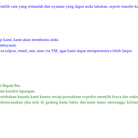
ilih cara yang termudah dan nyaman yang dapat anda lakukan, seperti transfer ke
i kami, kami akan membantu anda.
embayaran.
 telpon, email, sms, atau via YM, agar kami dapat memprosesnya lebih lanjut.
i Bapak/Ibu.
dan kondisi lapangan.
eritahukan kepada kami karena setiap perusahaan expedisi memilik biaya dan wakt
 direncanakan jika stok di gudang kami habis dan kami harus menunggu kiriman