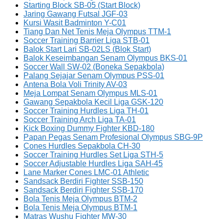
Starting Block SB-05 (Start Block)
Jaring Gawang Futsal JGF-03
Kursi Wasit Badminton Y-C01
Tiang Dan Net Tenis Meja Olympus TTM-1
Soccer Training Barrier Liga STB-01
Balok Start Lari SB-02LS (Blok Start)
Balok Keseimbangan Senam Olympus BKS-01
Soccer Wall SW-02 (Boneka Sepakbola)
Palang Sejajar Senam Olympus PSS-01
Antena Bola Voli Trinity AV-03
Meja Lompat Senam Olympus MLS-01
Gawang Sepakbola Kecil Liga GSK-120
Soccer Training Hurdles Liga TH-01
Soccer Training Arch Liga TA-01
Kick Boxing Dummy Fighter KBD-180
Papan Pegas Senam Profesional Olympus SBG-9P
Cones Hurdles Sepakbola CH-30
Soccer Training Hurdles Set Liga STH-5
Soccer Adjustable Hurdles Liga SAH-45
Lane Marker Cones LMC-01 Athletic
Sandsack Berdiri Fighter SSB-150
Sandsack Berdiri Fighter SSB-170
Bola Tenis Meja Olympus BTM-2
Bola Tenis Meja Olympus BTM-1
Matras Wushu Fighter MW-30