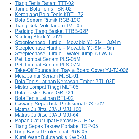
Tiang Tenis Tanam TTT-02
Jaring Bola Tenis TSN-02
Keranjang Bola Tenis KBTL-72
Bola Senam Ritmik RGB-19G
Tiang Bola Voli Tanam TVT-05
Padding Tiang Basket TTBB-02P
Starting Block YJ-021
Steeplechase Hurdle – Movable YJ-SM – 3,94m
Steeplechase Hurdle – Movable YJ-SM – 5m
Steeplechase Hurdle – Water Jump YJ-WJB
Peti Lompat Senam PLS-05M
Peti Lompat Senam PLS-07N
Take-Off Foundation Tray & Board Cover YJ-TJ-006
Meja Jamur Senam MJSL-01
Bola Tenis Latihan Kemasan Ember BTL-02E
Mistar Lompat Tinggi MLT-05
Bola Basket Karet GR-7X1
Bola Tenis Latihan BTL-02
Gawang Sepakbola Profesional GSP-02
Matras Ju Jitsu JJAU MJJ-100
Matras Ju Jitsu JJAU MJJ-64
Papan Catur Lipat Percasi PCLP-52
Tiang Sepak Takraw Portabel TSP-05
Ring Basket Profesional PRB-05
Kursi Wasit Bulutangkis KWB-01