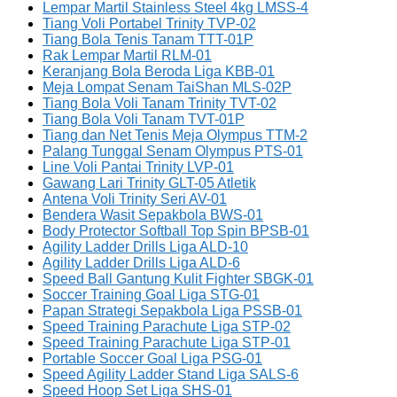
Lempar Martil Stainless Steel 4kg LMSS-4
Tiang Voli Portabel Trinity TVP-02
Tiang Bola Tenis Tanam TTT-01P
Rak Lempar Martil RLM-01
Keranjang Bola Beroda Liga KBB-01
Meja Lompat Senam TaiShan MLS-02P
Tiang Bola Voli Tanam Trinity TVT-02
Tiang Bola Voli Tanam TVT-01P
Tiang dan Net Tenis Meja Olympus TTM-2
Palang Tunggal Senam Olympus PTS-01
Line Voli Pantai Trinity LVP-01
Gawang Lari Trinity GLT-05 Atletik
Antena Voli Trinity Seri AV-01
Bendera Wasit Sepakbola BWS-01
Body Protector Softball Top Spin BPSB-01
Agility Ladder Drills Liga ALD-10
Agility Ladder Drills Liga ALD-6
Speed Ball Gantung Kulit Fighter SBGK-01
Soccer Training Goal Liga STG-01
Papan Strategi Sepakbola Liga PSSB-01
Speed Training Parachute Liga STP-02
Speed Training Parachute Liga STP-01
Portable Soccer Goal Liga PSG-01
Speed Agility Ladder Stand Liga SALS-6
Speed Hoop Set Liga SHS-01