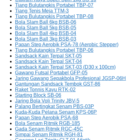
Tiang Bulutangkis Portabel TBP-07
Tiang Tenis Meja TTM-3
Tiang Bulutangkis Portabel TBP-08
Bola Slam Ball 6kg BSB-06
Bola Slam Ball 5kg BSB-05
Bola Slam Ball 4kg BSB-04
Bola Slam Ball 3kg BSB-03
Papan Step Aerobik PSA-78 (Aerobic Stepper)
Tiang Bulutangkis Portabel TBP-06
Sandsack Kain Terpal SKT-05
Sandsack Kain Terpal SKT-04
Sandsack Kain Terpal SKT-03 (D30 x 100cm)
Gawang Futsal Portabel GFP-05
Jaring Gawang Sepakbola Profesional JGSP-06H
Gantungan Sandsack Tembok GST-86
Raket Tonnis Kayu RTK-02
Starting Block SB-06
Jaring Bola Voli Trinity JBV-5
Palang Bertingkat Senam PBS-03P
Kuda-Kuda Pelana Senam KPS-06P
Papan Step Aerobik PSA-68
Bola Senam Ritmik RGB-185
Gada Senam Ritmik RGC-45C
Simpai Senam Ritmik RGH-81