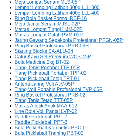
Meja Lompat Senam MLS-05P
Lempar Lembing Latihan 300g LLL-300
Lempar Lembing Latihan 400g LLL-400
Ring Bola Basket Formal RBF-16
Meja Jamur Senam MJSL-02P
Matras Lompat Tinggi HJM-02P
Matras Lompat Galah PVM-01P
Jaring Gawang Sepakbola Profesional PFGN-05P
Ring Basket Profesional PRB-06H
Starting Blocks SA-ALU-24
Catur Kayu Set Premium WCS-45P
Bola Medicine 2kg BT-02
Tiang Tenis Portabel TTP-05P
Tiang Pickleball Portabel TPP-02
Tiang Pickleball Tetap TPT-01
Antena Jaring Voli AJV-05P
Tiang Voli Portable Profesional TVP-05P
Ring Basket Profesional PRB-02
Tiang Tenis Tetap TTT-05P
Matras Atletik Anak MAA-612
Line Bola Voli Pantai LVP-02
Paddle Pickleball PPT-7
Paddle Pickleball PPT-3
Bola Pickleball Kompetisi PBC-01
Bola Pickleball Training PBT-02