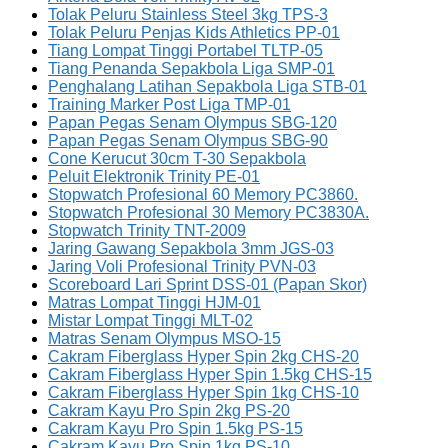
Tolak Peluru Stainless Steel 3kg TPS-3
Tolak Peluru Penjas Kids Athletics PP-01
Tiang Lompat Tinggi Portabel TLTP-05
Tiang Penanda Sepakbola Liga SMP-01
Penghalang Latihan Sepakbola Liga STB-01
Training Marker Post Liga TMP-01
Papan Pegas Senam Olympus SBG-120
Papan Pegas Senam Olympus SBG-90
Cone Kerucut 30cm T-30 Sepakbola
Peluit Elektronik Trinity PE-01
Stopwatch Profesional 60 Memory PC3860.
Stopwatch Profesional 30 Memory PC3830A.
Stopwatch Trinity TNT-2009
Jaring Gawang Sepakbola 3mm JGS-03
Jaring Voli Profesional Trinity PVN-03
Scoreboard Lari Sprint DSS-01 (Papan Skor)
Matras Lompat Tinggi HJM-01
Mistar Lompat Tinggi MLT-02
Matras Senam Olympus MSO-15
Cakram Fiberglass Hyper Spin 2kg CHS-20
Cakram Fiberglass Hyper Spin 1.5kg CHS-15
Cakram Fiberglass Hyper Spin 1kg CHS-10
Cakram Kayu Pro Spin 2kg PS-20
Cakram Kayu Pro Spin 1.5kg PS-15
Cakram Kayu Pro Spin 1kg PS-10