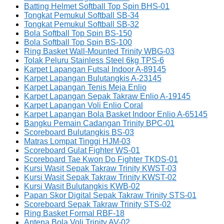
Batting Helmet Softball Top Spin BHS-01
Tongkat Pemukul Softball SB-34
Tongkat Pemukul Softball SB-32
Bola Softball Top Spin BS-150
Bola Softball Top Spin BS-100
Ring Basket Wall-Mounted Trinity WBG-03
Tolak Peluru Stainless Steel 6kg TPS-6
Karpet Lapangan Futsal Indoor A-89145
Karpet Lapangan Bulutangkis A-23145
Karpet Lapangan Tenis Meja Enlio
Karpet Lapangan Sepak Takraw Enlio A-19145
Karpet Lapangan Voli Enlio Coral
Karpet Lapangan Bola Basket Indoor Enlio A-65145
Bangku Pemain Cadangan Trinity BPC-01
Scoreboard Bulutangkis BS-03
Matras Lompat Tinggi HJM-03
Scoreboard Gulat Fighter WS-01
Scoreboard Tae Kwon Do Fighter TKDS-01
Kursi Wasit Sepak Takraw Trinity KWST-03
Kursi Wasit Sepak Takraw Trinity KWST-02
Kursi Wasit Bulutangkis KWB-02
Papan Skor Digital Sepak Takraw Trinity STS-01
Scoreboard Sepak Takraw Trinity STS-02
Ring Basket Formal RBF-18
Antena Bola Voli Trinity AV-02