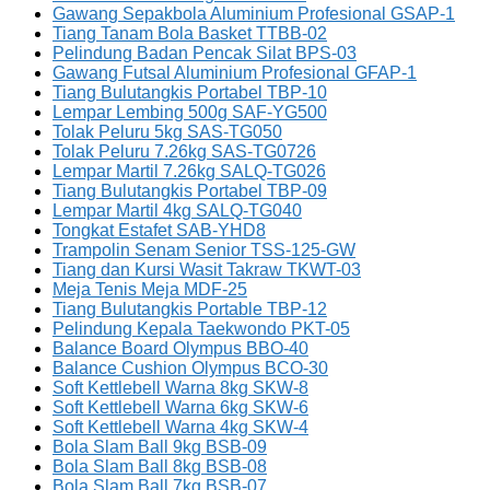
Gawang Sepakbola Aluminium Profesional GSAP-1
Tiang Tanam Bola Basket TTBB-02
Pelindung Badan Pencak Silat BPS-03
Gawang Futsal Aluminium Profesional GFAP-1
Tiang Bulutangkis Portabel TBP-10
Lempar Lembing 500g SAF-YG500
Tolak Peluru 5kg SAS-TG050
Tolak Peluru 7.26kg SAS-TG0726
Lempar Martil 7.26kg SALQ-TG026
Tiang Bulutangkis Portabel TBP-09
Lempar Martil 4kg SALQ-TG040
Tongkat Estafet SAB-YHD8
Trampolin Senam Senior TSS-125-GW
Tiang dan Kursi Wasit Takraw TKWT-03
Meja Tenis Meja MDF-25
Tiang Bulutangkis Portable TBP-12
Pelindung Kepala Taekwondo PKT-05
Balance Board Olympus BBO-40
Balance Cushion Olympus BCO-30
Soft Kettlebell Warna 8kg SKW-8
Soft Kettlebell Warna 6kg SKW-6
Soft Kettlebell Warna 4kg SKW-4
Bola Slam Ball 9kg BSB-09
Bola Slam Ball 8kg BSB-08
Bola Slam Ball 7kg BSB-07