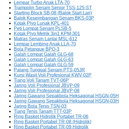
Lempar Turbo Anak LTA-70
Trampolin Senam Senior TSS-125-ST
Starting Block SB-08 (Balok Start Lari)
Balok Keseimbangan Senam BKS-03P
Kotak Plyo Lunak KPL-401
Peti Lompat Senam PLSB-5
Kotak Plyo Metrik 3in1 KPM-301
Matras Senam Lantai MSL-612
Lempar Lembing Anak LLA-70
Bola Petanque BPQ-3
Galah Lompat Galah GLG-68
Galah Lompat Galah GLG-63
Galah Lompat Galah GLG-59
Palang Tunggal Senam PTS-05JR
Kursi Wasit Voli Profesional KWV-02P
Tiang Voli Tanam TVT-06P
Jaring Voli Profesional JBVP-09
Jaring Voli Profesional JBVP-08
Jaring Gawang Sepakbola Heksagonal HSGN-05H
Jaring Gawang Sepakbola Heksagonal HSGN-03H
Jaring Bola Tenis TSN-03
Tiang Tenis Tanam TTT-03P
Ring Basket Hidrolik Portabel TR-06
Ring Basket Portabel TR-08 (Hidrolik)
Ring Basket Portabel TR-09 Hidrolik