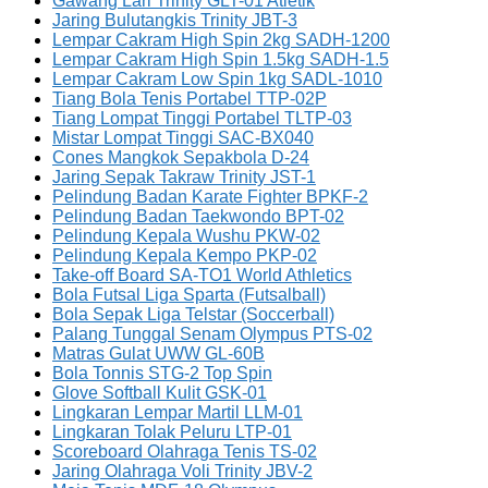
Gawang Lari Trinity GLT-01 Atletik
Jaring Bulutangkis Trinity JBT-3
Lempar Cakram High Spin 2kg SADH-1200
Lempar Cakram High Spin 1.5kg SADH-1.5
Lempar Cakram Low Spin 1kg SADL-1010
Tiang Bola Tenis Portabel TTP-02P
Tiang Lompat Tinggi Portabel TLTP-03
Mistar Lompat Tinggi SAC-BX040
Cones Mangkok Sepakbola D-24
Jaring Sepak Takraw Trinity JST-1
Pelindung Badan Karate Fighter BPKF-2
Pelindung Badan Taekwondo BPT-02
Pelindung Kepala Wushu PKW-02
Pelindung Kepala Kempo PKP-02
Take-off Board SA-TO1 World Athletics
Bola Futsal Liga Sparta (Futsalball)
Bola Sepak Liga Telstar (Soccerball)
Palang Tunggal Senam Olympus PTS-02
Matras Gulat UWW GL-60B
Bola Tonnis STG-2 Top Spin
Glove Softball Kulit GSK-01
Lingkaran Lempar Martil LLM-01
Lingkaran Tolak Peluru LTP-01
Scoreboard Olahraga Tenis TS-02
Jaring Olahraga Voli Trinity JBV-2