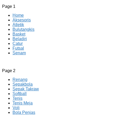
Page 1
Home
Aksesoris
Atletik
Bulutangkis
Basket
Beladiri
Catur
Futsal
Senam
CV JAYA BERSAMA Co Id
Menyediakan Semua Perlengkapan Olahraga Yang
Page 2
Lengkap, Berkualitas Dengan Harga Yang Murah
Renang
Sepakbola
Sepak Takraw
Softball
Tenis
Tenis Meja
Voli
Bola Penjas