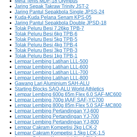
Meja Tenis MDF-18 Olympus
Jaring Sepak Takraw Trinity JST-2
Jaring Pantul Sepakbola Single JPSS-24
Kuda-Kuda Pelana Senam KPS-05
Jaring Pantul Sepakbola Double JPSD-18
Tolak Peluru Besi 7.26kg TPB-7
Tolak Peluru Besi 6kg TPB-6
Tolak Peluru Besi 5kg TPB-5
Tolak Peluru Besi 4kg TPB-4
Tolak Peluru Besi 3kg TPB-3
Tolak Peluru Besi 1kg TPB-1
Lempar Lembing Latihan LLL-500
Lempar Lembing Latihan LLL-600
Lempar Lembing Latihan LLL-700
Lempar Lembing Latihan LLL-800
Gawang Lari Aluminium SAH-ALU
Starting Blocks SAQ-ALU World Athletics
Lempar Lembing 600g 65m Flex 6.0 SAF-MC600
Lempar Lembing 700g IAAF SAF-YC700
Lempar Lembing 800g 85m Flex 5.0 SAF-MC800
Lempar Lembing Pertandingan YJ-600
Lempar Lembing Pertandingan YJ-700
Lempar Lembing Pertandingan YJ-800
Lempar Cakram Kompetisi 2kg LCK-2
Lempar Cakram Kompetisi 1.5kg LCK-1.5