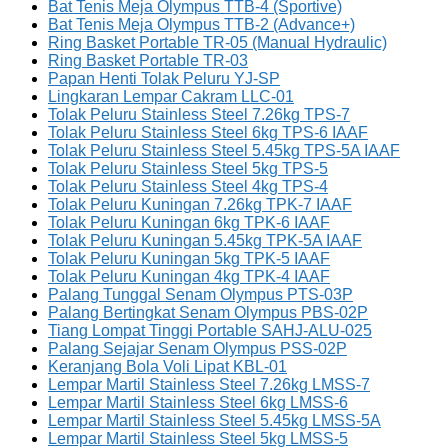
Bat Tenis Meja Olympus TTB-4 (Sportive)
Bat Tenis Meja Olympus TTB-2 (Advance+)
Ring Basket Portable TR-05 (Manual Hydraulic)
Ring Basket Portable TR-03
Papan Henti Tolak Peluru YJ-SP
Lingkaran Lempar Cakram LLC-01
Tolak Peluru Stainless Steel 7.26kg TPS-7
Tolak Peluru Stainless Steel 6kg TPS-6 IAAF
Tolak Peluru Stainless Steel 5.45kg TPS-5A IAAF
Tolak Peluru Stainless Steel 5kg TPS-5
Tolak Peluru Stainless Steel 4kg TPS-4
Tolak Peluru Kuningan 7.26kg TPK-7 IAAF
Tolak Peluru Kuningan 6kg TPK-6 IAAF
Tolak Peluru Kuningan 5.45kg TPK-5A IAAF
Tolak Peluru Kuningan 5kg TPK-5 IAAF
Tolak Peluru Kuningan 4kg TPK-4 IAAF
Palang Tunggal Senam Olympus PTS-03P
Palang Bertingkat Senam Olympus PBS-02P
Tiang Lompat Tinggi Portable SAHJ-ALU-025
Palang Sejajar Senam Olympus PSS-02P
Keranjang Bola Voli Lipat KBL-01
Lempar Martil Stainless Steel 7.26kg LMSS-7
Lempar Martil Stainless Steel 6kg LMSS-6
Lempar Martil Stainless Steel 5.45kg LMSS-5A
Lempar Martil Stainless Steel 5kg LMSS-5