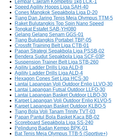
Lempar Cakram Kompetisi 1kg LCK-1
Speed Agility Hoops Liga SAH-40
Cones Mangkok Sepakbola Liga D-20
Tiang Dan Jaring Tenis Meja Olympus TTM-5
Raket Bulutangkis Top Spin Nano Speed
Tongkat Estafet SAB-YH080
Gelang Gelang Senam GGS-01
Tiang Bulutangkis Portabel TBP-05
Crossfit Training Belt Liga CTB-01
Papan Strategi Sepakbola Liga PSSB-02
Bendera Sudut Sepakbola Liga SCF-03P
Suspension Trainer Belt Liga STB-260
Agility Ladder Drills Liga ALD-8
Agility Ladder Drills Liga ALD-4
Hexagon Cones Set Liga HCS-30
Lantai Lapangan Voli Outdoor Enlio LLVO-30
Lantai Lapangan Futsal Outdoor LLFO-30
Lantai Lapangan Basket Outdoor LLBO-30
Karpet Lapangan Voli Outdoor Enlio KLVO-5
Karpet Lapangan Basket Outdoor KLBO-5
Tiang Bola Voli Tanam Trinity TVT-03
Papan Pantul Bola Basket Kaca BB-02
Scoreboard Sepakbola Liga SS-240
Pelindung Badan Kempo BPK-01
Bat Tenis Meja Olympus TTB-5 (Sportive+)