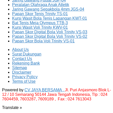
Jaring Gawang Futsal JGF-04
Peralatan Olahraga Anak Atletik
Jaring Gawang Sepakbola 4mm JGS-04
Papan Skor Tenis Trinity TS-01
Kursi Wasit Bola Tenis Lapangan KWT-01
Bat Tenis Meja Olympus TTB-3
Kursi Wasit Voli Trinity KWV-01
Papan Skor Digital Bola Voli Trinity VS-03
Papan Skor Digital Bola Voli Trinity VS-02
Papan Skor Bola Voli Trinity VS-01
About Us
Surat Dukungan
Contact Us
Rekening Bank
Sitemap
Disclaimer
Privacy Policy
Terms of Use
Powered by
CV JAYA BERSAMA ,
Jl. Puri Anjasmoro Blok L-
12 / 10 Semarang 50144 Jawa Tengah Indonesia,
Tlp : 024
7604459, 7603287, 7609189 , Fax : 024 7613043
Translate »