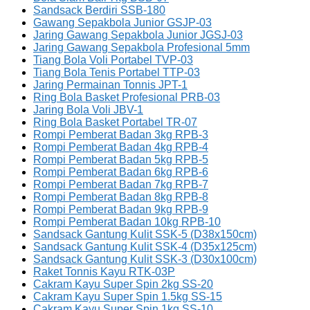
Sandsack Berdiri SSB-180
Gawang Sepakbola Junior GSJP-03
Jaring Gawang Sepakbola Junior JGSJ-03
Jaring Gawang Sepakbola Profesional 5mm
Tiang Bola Voli Portabel TVP-03
Tiang Bola Tenis Portabel TTP-03
Jaring Permainan Tonnis JPT-1
Ring Bola Basket Profesional PRB-03
Jaring Bola Voli JBV-1
Ring Bola Basket Portabel TR-07
Rompi Pemberat Badan 3kg RPB-3
Rompi Pemberat Badan 4kg RPB-4
Rompi Pemberat Badan 5kg RPB-5
Rompi Pemberat Badan 6kg RPB-6
Rompi Pemberat Badan 7kg RPB-7
Rompi Pemberat Badan 8kg RPB-8
Rompi Pemberat Badan 9kg RPB-9
Rompi Pemberat Badan 10kg RPB-10
Sandsack Gantung Kulit SSK-5 (D38x150cm)
Sandsack Gantung Kulit SSK-4 (D35x125cm)
Sandsack Gantung Kulit SSK-3 (D30x100cm)
Raket Tonnis Kayu RTK-03P
Cakram Kayu Super Spin 2kg SS-20
Cakram Kayu Super Spin 1.5kg SS-15
Cakram Kayu Super Spin 1kg SS-10