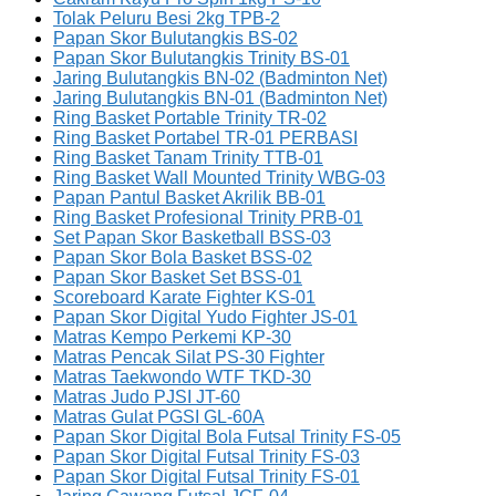
Tolak Peluru Besi 2kg TPB-2
Papan Skor Bulutangkis BS-02
Papan Skor Bulutangkis Trinity BS-01
Jaring Bulutangkis BN-02 (Badminton Net)
Jaring Bulutangkis BN-01 (Badminton Net)
Ring Basket Portable Trinity TR-02
Ring Basket Portabel TR-01 PERBASI
Ring Basket Tanam Trinity TTB-01
Ring Basket Wall Mounted Trinity WBG-03
Papan Pantul Basket Akrilik BB-01
Ring Basket Profesional Trinity PRB-01
Set Papan Skor Basketball BSS-03
Papan Skor Bola Basket BSS-02
Papan Skor Basket Set BSS-01
Scoreboard Karate Fighter KS-01
Papan Skor Digital Yudo Fighter JS-01
Matras Kempo Perkemi KP-30
Matras Pencak Silat PS-30 Fighter
Matras Taekwondo WTF TKD-30
Matras Judo PJSI JT-60
Matras Gulat PGSI GL-60A
Papan Skor Digital Bola Futsal Trinity FS-05
Papan Skor Digital Futsal Trinity FS-03
Papan Skor Digital Futsal Trinity FS-01