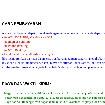
CARA PEMBAYARAN :
A. Cara pembayaran dapat dilakukan dengan berbagai macam cara, anda dapat mem
- via ATM BCA, BNI, Mandiri atau BRI.
- via Internet Banking.
- via Phone Banking.
- via SMS Banking.
- Tunai melalui teller di setiap cabang bank.
Jika membutuhkan bantuan dalam cara pembayaran jangan sungkan menghubung
B. Jangan lupa untuk menambahkan “biaya pengiriman” pada saat melakukan p
C. Mohon diinformasikan kepada kami bila Anda sudah melakukan pembayaran via
BIAYA DAN WAKTU KIRIM :
- Pengiriman pesanan dapat dilakukan bila kami sudah menerima pembayaran dar
- Pengiriman dapat melalui darat, laut atau udara tergantung keinginan pemesan 
- Biaya dan waktu pengiriman dapat kami ketahui bila alamat lengkap sudah dib