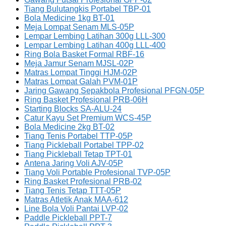
Tiang Bulutangkis Portabel TBP-01
Bola Medicine 1kg BT-01
Meja Lompat Senam MLS-05P
Lempar Lembing Latihan 300g LLL-300
Lempar Lembing Latihan 400g LLL-400
Ring Bola Basket Formal RBF-16
Meja Jamur Senam MJSL-02P
Matras Lompat Tinggi HJM-02P
Matras Lompat Galah PVM-01P
Jaring Gawang Sepakbola Profesional PFGN-05P
Ring Basket Profesional PRB-06H
Starting Blocks SA-ALU-24
Catur Kayu Set Premium WCS-45P
Bola Medicine 2kg BT-02
Tiang Tenis Portabel TTP-05P
Tiang Pickleball Portabel TPP-02
Tiang Pickleball Tetap TPT-01
Antena Jaring Voli AJV-05P
Tiang Voli Portable Profesional TVP-05P
Ring Basket Profesional PRB-02
Tiang Tenis Tetap TTT-05P
Matras Atletik Anak MAA-612
Line Bola Voli Pantai LVP-02
Paddle Pickleball PPT-7