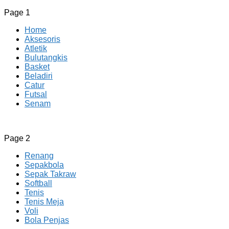
Page 1
Home
Aksesoris
Atletik
Bulutangkis
Basket
Beladiri
Catur
Futsal
Senam
CV JAYA BERSAMA Co Id
Menyediakan Semua Perlengkapan Olahraga Yang Lengkap, 
Page 2
Renang
Sepakbola
Sepak Takraw
Softball
Tenis
Tenis Meja
Voli
Bola Penjas