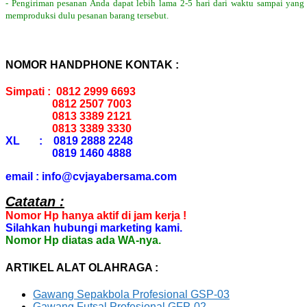
- Pengiriman pesanan Anda dapat lebih lama 2-5 hari dari waktu sampai yang
memproduksi dulu pesanan barang tersebut.
NOMOR HANDPHONE KONTAK :
Simpati : 0812 2999 6693
0812 2507 7003
0813 3389 2121
0813 3389 3330
XL : 0819 2888 2248
0819 1460 4888
email : info@cvjayabersama.com
Catatan :
Nomor Hp hanya aktif di jam kerja !
Silahkan hubungi marketing kami.
Nomor Hp diatas ada WA-nya.
ARTIKEL ALAT OLAHRAGA :
Gawang Sepakbola Profesional GSP-03
Gawang Futsal Profesional GFP-02