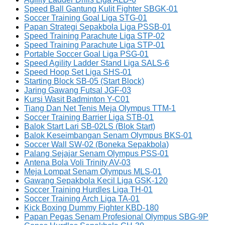
Speed Ball Gantung Kulit Fighter SBGK-01
Soccer Training Goal Liga STG-01
Papan Strategi Sepakbola Liga PSSB-01
Speed Training Parachute Liga STP-02
Speed Training Parachute Liga STP-01
Portable Soccer Goal Liga PSG-01
Speed Agility Ladder Stand Liga SALS-6
Speed Hoop Set Liga SHS-01
Starting Block SB-05 (Start Block)
Jaring Gawang Futsal JGF-03
Kursi Wasit Badminton Y-C01
Tiang Dan Net Tenis Meja Olympus TTM-1
Soccer Training Barrier Liga STB-01
Balok Start Lari SB-02LS (Blok Start)
Balok Keseimbangan Senam Olympus BKS-01
Soccer Wall SW-02 (Boneka Sepakbola)
Palang Sejajar Senam Olympus PSS-01
Antena Bola Voli Trinity AV-03
Meja Lompat Senam Olympus MLS-01
Gawang Sepakbola Kecil Liga GSK-120
Soccer Training Hurdles Liga TH-01
Soccer Training Arch Liga TA-01
Kick Boxing Dummy Fighter KBD-180
Papan Pegas Senam Profesional Olympus SBG-9P