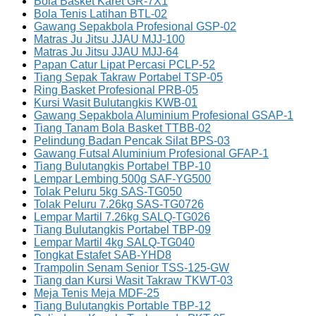
Bola Basket Karet GR-7X1
Bola Tenis Latihan BTL-02
Gawang Sepakbola Profesional GSP-02
Matras Ju Jitsu JJAU MJJ-100
Matras Ju Jitsu JJAU MJJ-64
Papan Catur Lipat Percasi PCLP-52
Tiang Sepak Takraw Portabel TSP-05
Ring Basket Profesional PRB-05
Kursi Wasit Bulutangkis KWB-01
Gawang Sepakbola Aluminium Profesional GSAP-1
Tiang Tanam Bola Basket TTBB-02
Pelindung Badan Pencak Silat BPS-03
Gawang Futsal Aluminium Profesional GFAP-1
Tiang Bulutangkis Portabel TBP-10
Lempar Lembing 500g SAF-YG500
Tolak Peluru 5kg SAS-TG050
Tolak Peluru 7.26kg SAS-TG0726
Lempar Martil 7.26kg SALQ-TG026
Tiang Bulutangkis Portabel TBP-09
Lempar Martil 4kg SALQ-TG040
Tongkat Estafet SAB-YHD8
Trampolin Senam Senior TSS-125-GW
Tiang dan Kursi Wasit Takraw TKWT-03
Meja Tenis Meja MDF-25
Tiang Bulutangkis Portable TBP-12