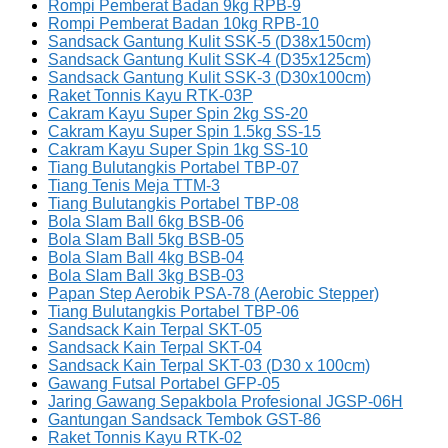
Rompi Pemberat Badan 9kg RPB-9
Rompi Pemberat Badan 10kg RPB-10
Sandsack Gantung Kulit SSK-5 (D38x150cm)
Sandsack Gantung Kulit SSK-4 (D35x125cm)
Sandsack Gantung Kulit SSK-3 (D30x100cm)
Raket Tonnis Kayu RTK-03P
Cakram Kayu Super Spin 2kg SS-20
Cakram Kayu Super Spin 1.5kg SS-15
Cakram Kayu Super Spin 1kg SS-10
Tiang Bulutangkis Portabel TBP-07
Tiang Tenis Meja TTM-3
Tiang Bulutangkis Portabel TBP-08
Bola Slam Ball 6kg BSB-06
Bola Slam Ball 5kg BSB-05
Bola Slam Ball 4kg BSB-04
Bola Slam Ball 3kg BSB-03
Papan Step Aerobik PSA-78 (Aerobic Stepper)
Tiang Bulutangkis Portabel TBP-06
Sandsack Kain Terpal SKT-05
Sandsack Kain Terpal SKT-04
Sandsack Kain Terpal SKT-03 (D30 x 100cm)
Gawang Futsal Portabel GFP-05
Jaring Gawang Sepakbola Profesional JGSP-06H
Gantungan Sandsack Tembok GST-86
Raket Tonnis Kayu RTK-02