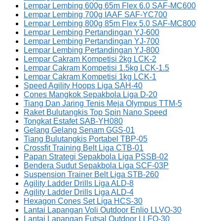
Lempar Lembing 600g 65m Flex 6.0 SAF-MC600
Lempar Lembing 700g IAAF SAF-YC700
Lempar Lembing 800g 85m Flex 5.0 SAF-MC800
Lempar Lembing Pertandingan YJ-600
Lempar Lembing Pertandingan YJ-700
Lempar Lembing Pertandingan YJ-800
Lempar Cakram Kompetisi 2kg LCK-2
Lempar Cakram Kompetisi 1.5kg LCK-1.5
Lempar Cakram Kompetisi 1kg LCK-1
Speed Agility Hoops Liga SAH-40
Cones Mangkok Sepakbola Liga D-20
Tiang Dan Jaring Tenis Meja Olympus TTM-5
Raket Bulutangkis Top Spin Nano Speed
Tongkat Estafet SAB-YH080
Gelang Gelang Senam GGS-01
Tiang Bulutangkis Portabel TBP-05
Crossfit Training Belt Liga CTB-01
Papan Strategi Sepakbola Liga PSSB-02
Bendera Sudut Sepakbola Liga SCF-03P
Suspension Trainer Belt Liga STB-260
Agility Ladder Drills Liga ALD-8
Agility Ladder Drills Liga ALD-4
Hexagon Cones Set Liga HCS-30
Lantai Lapangan Voli Outdoor Enlio LLVO-30
Lantai Lapangan Futsal Outdoor LLFO-30