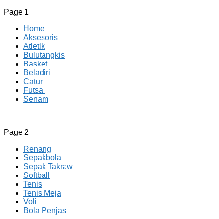
Page 1
Home
Aksesoris
Atletik
Bulutangkis
Basket
Beladiri
Catur
Futsal
Senam
CV JAYA BERSAMA Co Id
Menyediakan Semua Perlengkapan Olahraga Yang
Page 2
Lengkap, Berkualitas Dengan Harga Yang Murah
Renang
Sepakbola
Sepak Takraw
Softball
Tenis
Tenis Meja
Voli
Bola Penjas