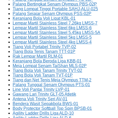
Palang Bertingkat Senam Olympus PBS-02P
Tiang Lompat Tinggi Portable SAHJ-ALU-025
Palang Sejajar Senam Olympus PSS-02P
Keranjang Bola Voli Lipat KBL-01
Lempar Martil Stainless Steel 7.26kg LMSS-7
Lempar Martil Stainless Steel 6kg LMSS-6
Lempar Martil Stainless Steel 5.45kg LMSS-5A
Lempar Martil Stainless Steel 5kg LMSS-5
Lempar Martil Stainless Steel 4kg LMSS-4
Tiang Voli Portabel Trinity TVP-02
Tiang Bola Tenis Tanam TTT-01P
Rak Lempar Martil RLM-01
Keranjang Bola Beroda Liga KBB-01
Meja Lompat Senam TaiShan MLS-02P
Tiang Bola Voli Tanam Trinity TVT-02
Tiang Bola Voli Tanam TVT-01P
Tiang dan Net Tenis Meja Olympus TTM-2
Palang Tunggal Senam Olympus PTS-01
Line Voli Pantai Trinity LVP-01
Gawang Lari Trinity GLT-05 Atletik
Antena Voli Trinity Seri AV-01
Bendera Wasit Sepakbola BWS-01
Body Protector Softball Top Spin BPSB-01
Agility Ladder Drills Liga ALD-10
Agility Ladder Drills Liga ALD-6