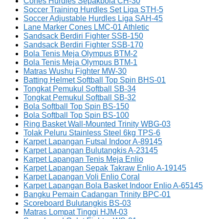
Cones Hurdles Sepakbola CH-30
Soccer Training Hurdles Set Liga STH-5
Soccer Adjustable Hurdles Liga SAH-45
Lane Marker Cones LMC-01 Athletic
Sandsack Berdiri Fighter SSB-150
Sandsack Berdiri Fighter SSB-170
Bola Tenis Meja Olympus BTM-2
Bola Tenis Meja Olympus BTM-1
Matras Wushu Fighter MW-30
Batting Helmet Softball Top Spin BHS-01
Tongkat Pemukul Softball SB-34
Tongkat Pemukul Softball SB-32
Bola Softball Top Spin BS-150
Bola Softball Top Spin BS-100
Ring Basket Wall-Mounted Trinity WBG-03
Tolak Peluru Stainless Steel 6kg TPS-6
Karpet Lapangan Futsal Indoor A-89145
Karpet Lapangan Bulutangkis A-23145
Karpet Lapangan Tenis Meja Enlio
Karpet Lapangan Sepak Takraw Enlio A-19145
Karpet Lapangan Voli Enlio Coral
Karpet Lapangan Bola Basket Indoor Enlio A-65145
Bangku Pemain Cadangan Trinity BPC-01
Scoreboard Bulutangkis BS-03
Matras Lompat Tinggi HJM-03