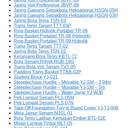
Jaring Voli Profesional JBVP-08
Jaring Gawang Sepakbola Heksagonal HSGN-05H
Jaring Gawang Sepakbola Heksagonal HSGN-03H
Jaring Bola Tenis TSN-03
Tiang Tenis Tanam TTT-03P
Ring Basket Hidrolik Portabel TR-06
Ring Basket Portabel TR-08 (Hidrolik)
Ring Basket Portabel TR-09 Hidrolik
Tiang Tenis Tanam TTT-02
Jaring Bola Tenis TSN-02
Keranjang Bola Tenis KBTL-72
Bola Senam Ritmik RGB-19G
Tiang Bola Voli Tanam TVT-05
Padding Tiang Basket TTBB-02P
Starting Block YJ-021
Steeplechase Hurdle – Movable YJ-SM – 3,94m
Steeplechase Hurdle – Movable YJ-SM – 5m
Steeplechase Hurdle – Water Jump YJ-WJB
Peti Lompat Senam PLS-05M
Peti Lompat Senam PLS-07N
Take-Off Foundation Tray & Board Cover YJ-TJ-006
Meja Jamur Senam MJSL-01
Bola Tenis Latihan Kemasan Ember BTL-02E
Mistar Lompat Tinggi MLT-05