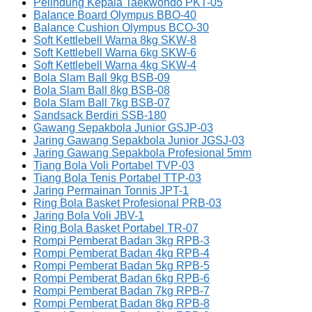
Pelindung Kepala Taekwondo PKT-05
Balance Board Olympus BBO-40
Balance Cushion Olympus BCO-30
Soft Kettlebell Warna 8kg SKW-8
Soft Kettlebell Warna 6kg SKW-6
Soft Kettlebell Warna 4kg SKW-4
Bola Slam Ball 9kg BSB-09
Bola Slam Ball 8kg BSB-08
Bola Slam Ball 7kg BSB-07
Sandsack Berdiri SSB-180
Gawang Sepakbola Junior GSJP-03
Jaring Gawang Sepakbola Junior JGSJ-03
Jaring Gawang Sepakbola Profesional 5mm
Tiang Bola Voli Portabel TVP-03
Tiang Bola Tenis Portabel TTP-03
Jaring Permainan Tonnis JPT-1
Ring Bola Basket Profesional PRB-03
Jaring Bola Voli JBV-1
Ring Bola Basket Portabel TR-07
Rompi Pemberat Badan 3kg RPB-3
Rompi Pemberat Badan 4kg RPB-4
Rompi Pemberat Badan 5kg RPB-5
Rompi Pemberat Badan 6kg RPB-6
Rompi Pemberat Badan 7kg RPB-7
Rompi Pemberat Badan 8kg RPB-8