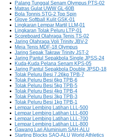
Palang Tunggal Senam Olympus PTS-02
Matras Gulat UWW GL-60B
Bola Tonnis STG-2 Top Spin
Glove Softball Kulit GSK-01
Lingkaran Lempar Martil LLM-01
Lingkaran Tolak Peluru LTP-01
Scoreboard Olahraga Tenis TS-02
Jaring Olahraga Voli Trinity JBV-2
Meja Tenis MDF-18 Olympus
Jaring Sepak Takraw Trinity JST-2
Jaring Pantul Sepakbola Single JPSS-24
Kuda-Kuda Pelana Senam KPS-05
Jaring Pantul Sepakbola Double JPSD-18
Tolak Peluru Besi 7.26kg TPB-7
Tolak Peluru Besi 6kg TPB-6
Tolak Peluru Besi 5kg TPB-5
Tolak Peluru Besi 4kg TPB-4
Tolak Peluru Besi 3kg TPB-3
Tolak Peluru Besi 1kg TPB-1
Lempar Lembing Latihan LLL-500
Lempar Lembing Latihan LLL-600
Lempar Lembing Latihan LLL-700
Lempar Lembing Latihan LLL-800
Gawang Lari Aluminium SAH-ALU
Starting Blocks SAQ-ALU World Athletics