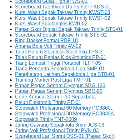
Scoreboard Gulat Fighter WS-01
Scoreboard Tae Kwon Do Fighter TKDS-01
Kursi Wasit Sepak Takraw Trinity KWST-03
Kursi Wasit Sepak Takraw Trinity KWST-02
Kursi Wasit Bulutangkis KWB-02
Papan Skor Digital Sepak Takraw Trinity STS-01
Scoreboard Sepak Takraw Trinity STS-02
Ring Basket Formal RBF-18
Antena Bola Voli Trinity AV-02
Tolak Peluru Stainless Steel 3kg TPS-3
Tolak Peluru Penjas Kids Athletics PP-01
Tiang Lompat Tinggi Portabel TLTP-05
Tiang Penanda Sepakbola Liga SMP-01
Penghalang Latihan Sepakbola Liga STB-01
Training Marker Post Liga TMP-01
Papan Pegas Senam Olympus SBG-120
Papan Pegas Senam Olympus SBG-90
Cone Kerucut 30cm T-30 Sepakbola
Peluit Elektronik Trinity PE-01
Stopwatch Profesional 60 Memory PC3860.
Stopwatch Profesional 30 Memory PC3830A.
Stopwatch Trinity TNT-2009
Jaring Gawang Sepakbola 3mm JGS-03
Jaring Voli Profesional Trinity PVN-03
Scoreboard Lari Sprint DSS-01 (Papan Skor)