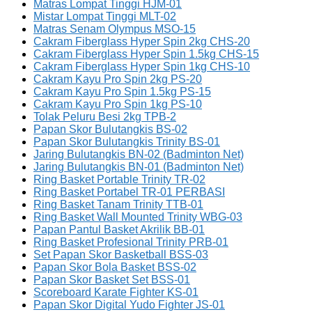
Matras Lompat Tinggi HJM-01
Mistar Lompat Tinggi MLT-02
Matras Senam Olympus MSO-15
Cakram Fiberglass Hyper Spin 2kg CHS-20
Cakram Fiberglass Hyper Spin 1.5kg CHS-15
Cakram Fiberglass Hyper Spin 1kg CHS-10
Cakram Kayu Pro Spin 2kg PS-20
Cakram Kayu Pro Spin 1.5kg PS-15
Cakram Kayu Pro Spin 1kg PS-10
Tolak Peluru Besi 2kg TPB-2
Papan Skor Bulutangkis BS-02
Papan Skor Bulutangkis Trinity BS-01
Jaring Bulutangkis BN-02 (Badminton Net)
Jaring Bulutangkis BN-01 (Badminton Net)
Ring Basket Portable Trinity TR-02
Ring Basket Portabel TR-01 PERBASI
Ring Basket Tanam Trinity TTB-01
Ring Basket Wall Mounted Trinity WBG-03
Papan Pantul Basket Akrilik BB-01
Ring Basket Profesional Trinity PRB-01
Set Papan Skor Basketball BSS-03
Papan Skor Bola Basket BSS-02
Papan Skor Basket Set BSS-01
Scoreboard Karate Fighter KS-01
Papan Skor Digital Yudo Fighter JS-01