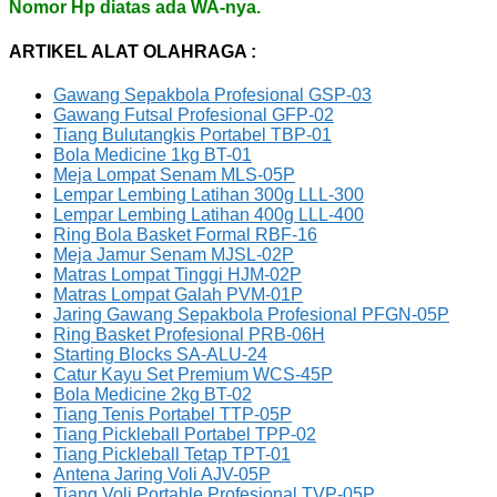
Nomor Hp diatas ada WA-nya.
ARTIKEL ALAT OLAHRAGA :
Gawang Sepakbola Profesional GSP-03
Gawang Futsal Profesional GFP-02
Tiang Bulutangkis Portabel TBP-01
Bola Medicine 1kg BT-01
Meja Lompat Senam MLS-05P
Lempar Lembing Latihan 300g LLL-300
Lempar Lembing Latihan 400g LLL-400
Ring Bola Basket Formal RBF-16
Meja Jamur Senam MJSL-02P
Matras Lompat Tinggi HJM-02P
Matras Lompat Galah PVM-01P
Jaring Gawang Sepakbola Profesional PFGN-05P
Ring Basket Profesional PRB-06H
Starting Blocks SA-ALU-24
Catur Kayu Set Premium WCS-45P
Bola Medicine 2kg BT-02
Tiang Tenis Portabel TTP-05P
Tiang Pickleball Portabel TPP-02
Tiang Pickleball Tetap TPT-01
Antena Jaring Voli AJV-05P
Tiang Voli Portable Profesional TVP-05P