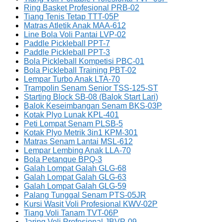
Ring Basket Profesional PRB-02
Tiang Tenis Tetap TTT-05P
Matras Atletik Anak MAA-612
Line Bola Voli Pantai LVP-02
Paddle Pickleball PPT-7
Paddle Pickleball PPT-3
Bola Pickleball Kompetisi PBC-01
Bola Pickleball Training PBT-02
Lempar Turbo Anak LTA-70
Trampolin Senam Senior TSS-125-ST
Starting Block SB-08 (Balok Start Lari)
Balok Keseimbangan Senam BKS-03P
Kotak Plyo Lunak KPL-401
Peti Lompat Senam PLSB-5
Kotak Plyo Metrik 3in1 KPM-301
Matras Senam Lantai MSL-612
Lempar Lembing Anak LLA-70
Bola Petanque BPQ-3
Galah Lompat Galah GLG-68
Galah Lompat Galah GLG-63
Galah Lompat Galah GLG-59
Palang Tunggal Senam PTS-05JR
Kursi Wasit Voli Profesional KWV-02P
Tiang Voli Tanam TVT-06P
Jaring Voli Profesional JBVP-09