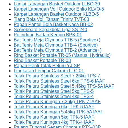
Lantai Lapangan Basket Outdoor LLBO-30
Karpet Lapangan Voli Outdoor Enlio KLVO-5
Karpet Lapangan Basket Outdoor KLBO-5
Tiang Bola Voli Tanam Trinity TVT-03
Papan Pantul Bola Basket Kaca BB-02
Scoreboard Sepakbola Liga SS-240
Pelindung Badan Kempo BPK-01
Bat Tenis Meja Olympus TTB-5 (Sportive+)
Bat Tenis Meja Olympus TTB-4 (Sportive)
Bat Tenis Meja Olympus TTB-2 (Advance+)
Ring Basket Portable TR-05 (Manual Hydraulic)
Ring Basket Portable TR-03
Papan Henti Tolak Peluru YJ-SP
Lingkaran Lempar Cakram LLC-01
Tolak Peluru Stainless Steel 7.26kg TPS-7
Tolak Peluru Stainless Steel 6kg TPS-6 IAAF
Tolak Peluru Stainless Steel 5.45kg TPS-5A IAAF
Tolak Peluru Stainless Steel 5kg TPS-5
Tolak Peluru Stainless Steel 4kg TPS-4
Tolak Peluru Kuningan 7.26kg TPK-7 IAAF
Tolak Peluru Kuningan 6kg TPK-6 IAAF
Tolak Peluru Kuningan 5.45kg TPK-5A IAAF
Tolak Peluru Kuningan 5kg TPK-5 IAAF
Tolak Peluru Kuningan 4kg TPK-4 IAAF
Palang Tunggal Senam Olympus PTS-03P