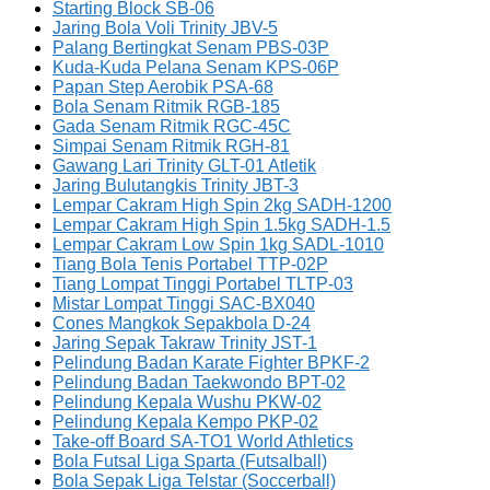
Starting Block SB-06
Jaring Bola Voli Trinity JBV-5
Palang Bertingkat Senam PBS-03P
Kuda-Kuda Pelana Senam KPS-06P
Papan Step Aerobik PSA-68
Bola Senam Ritmik RGB-185
Gada Senam Ritmik RGC-45C
Simpai Senam Ritmik RGH-81
Gawang Lari Trinity GLT-01 Atletik
Jaring Bulutangkis Trinity JBT-3
Lempar Cakram High Spin 2kg SADH-1200
Lempar Cakram High Spin 1.5kg SADH-1.5
Lempar Cakram Low Spin 1kg SADL-1010
Tiang Bola Tenis Portabel TTP-02P
Tiang Lompat Tinggi Portabel TLTP-03
Mistar Lompat Tinggi SAC-BX040
Cones Mangkok Sepakbola D-24
Jaring Sepak Takraw Trinity JST-1
Pelindung Badan Karate Fighter BPKF-2
Pelindung Badan Taekwondo BPT-02
Pelindung Kepala Wushu PKW-02
Pelindung Kepala Kempo PKP-02
Take-off Board SA-TO1 World Athletics
Bola Futsal Liga Sparta (Futsalball)
Bola Sepak Liga Telstar (Soccerball)