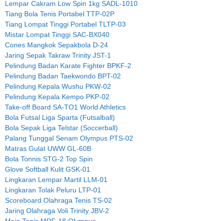
Lempar Cakram Low Spin 1kg SADL-1010
Tiang Bola Tenis Portabel TTP-02P
Tiang Lompat Tinggi Portabel TLTP-03
Mistar Lompat Tinggi SAC-BX040
Cones Mangkok Sepakbola D-24
Jaring Sepak Takraw Trinity JST-1
Pelindung Badan Karate Fighter BPKF-2
Pelindung Badan Taekwondo BPT-02
Pelindung Kepala Wushu PKW-02
Pelindung Kepala Kempo PKP-02
Take-off Board SA-TO1 World Athletics
Bola Futsal Liga Sparta (Futsalball)
Bola Sepak Liga Telstar (Soccerball)
Palang Tunggal Senam Olympus PTS-02
Matras Gulat UWW GL-60B
Bola Tonnis STG-2 Top Spin
Glove Softball Kulit GSK-01
Lingkaran Lempar Martil LLM-01
Lingkaran Tolak Peluru LTP-01
Scoreboard Olahraga Tenis TS-02
Jaring Olahraga Voli Trinity JBV-2
Meja Tenis MDF-18 Olympus