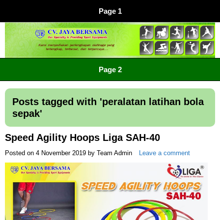
Page 1
CV JAYA BERSAMA Co Id
Menyediakan Semua Perlengkapan Olahraga Yang
Page 2
Lengkap, Berkualitas Dengan Harga Yang Murah
Posts tagged with '
peralatan latihan bola
sepak
'
Speed Agility Hoops Liga SAH-40
Posted on
4 November 2019
by
Team Admin
Leave a comment