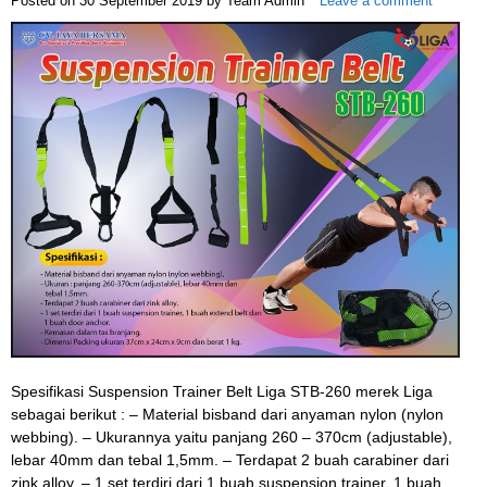
Posted on
30 September 2019
by
Team Admin
Leave a comment
Spesifikasi Suspension Trainer Belt Liga STB-260 merek Liga
sebagai berikut : – Material bisband dari anyaman nylon (nylon
webbing). – Ukurannya yaitu panjang 260 – 370cm (adjustable),
lebar 40mm dan tebal 1,5mm. – Terdapat 2 buah carabiner dari
zink alloy. – 1 set terdiri dari 1 buah suspension trainer, 1 buah