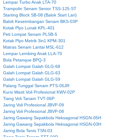
Lempar Turbo Anak LTA-70
Trampolin Senam Senior TSS-125-ST
Starting Block SB-08 (Balok Start Lari)
Balok Keseimbangan Senam BKS-03P
Kotak Plyo Lunak KPL-401
Peti Lompat Senam PLSB-5
Kotak Plyo Metrik 3in1 KPM-301
Matras Senam Lantai MSL-612
Lempar Lembing Anak LLA-70
Bola Petanque BPQ-3
Galah Lompat Galah GLG-68
Galah Lompat Galah GLG-63
Galah Lompat Galah GLG-59
Palang Tunggal Senam PTS-05JR
Kursi Wasit Voli Profesional KWV-02P
Tiang Voli Tanam TVT-06P
Jaring Voli Profesional JBVP-09
Jaring Voli Profesional JBVP-08
Jaring Gawang Sepakbola Heksagonal HSGN-05H
Jaring Gawang Sepakbola Heksagonal HSGN-03H
Jaring Bola Tenis TSN-03
Tiang Tenis Tanam TTT-03P