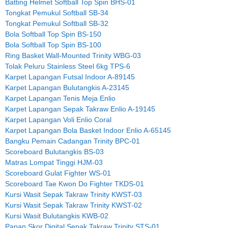
Batting Helmet Softball Top Spin BHS-01
Tongkat Pemukul Softball SB-34
Tongkat Pemukul Softball SB-32
Bola Softball Top Spin BS-150
Bola Softball Top Spin BS-100
Ring Basket Wall-Mounted Trinity WBG-03
Tolak Peluru Stainless Steel 6kg TPS-6
Karpet Lapangan Futsal Indoor A-89145
Karpet Lapangan Bulutangkis A-23145
Karpet Lapangan Tenis Meja Enlio
Karpet Lapangan Sepak Takraw Enlio A-19145
Karpet Lapangan Voli Enlio Coral
Karpet Lapangan Bola Basket Indoor Enlio A-65145
Bangku Pemain Cadangan Trinity BPC-01
Scoreboard Bulutangkis BS-03
Matras Lompat Tinggi HJM-03
Scoreboard Gulat Fighter WS-01
Scoreboard Tae Kwon Do Fighter TKDS-01
Kursi Wasit Sepak Takraw Trinity KWST-03
Kursi Wasit Sepak Takraw Trinity KWST-02
Kursi Wasit Bulutangkis KWB-02
Papan Skor Digital Sepak Takraw Trinity STS-01