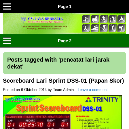
Page 1
CV JAYA BERSAMA Co Id
Menyediakan Semua Perlengkapan Olahraga Yang
Page 2
Lengkap, Berkualitas Dengan Harga Yang Murah
Posts tagged with '
pencatat lari jarak
dekat
'
Scoreboard Lari Sprint DSS-01 (Papan Skor)
Posted on
6 Oktober 2014
by
Team Admin
Leave a comment