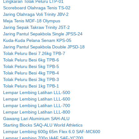
Lingkaran Tolak Peluru LTP-01
Scoreboard Olahraga Tenis TS-02
Jaring Olahraga Voli Trinity JBV-2
Meja Tenis MDF-18 Olympus
Jaring Sepak Takraw Trinity JST-2
Jaring Pantul Sepakbola Single JPSS-24
Kuda-Kuda Pelana Senam KPS-05
Jaring Pantul Sepakbola Double JPSD-18
Tolak Peluru Besi 7.26kg TPB-7
Tolak Peluru Besi 6kg TPB-6
Tolak Peluru Besi 5kg TPB-5
Tolak Peluru Besi 4kg TPB-4
Tolak Peluru Besi 3kg TPB-3
Tolak Peluru Besi 1kg TPB-1
Lempar Lembing Latihan LLL-500
Lempar Lembing Latihan LLL-600
Lempar Lembing Latihan LLL-700
Lempar Lembing Latihan LLL-800
Gawang Lari Aluminium SAH-ALU
Starting Blocks SAQ-ALU World Athletics
Lempar Lembing 600g 65m Flex 6.0 SAF-MC600
Lempar Lembing 700g IAAF SAF-YC700