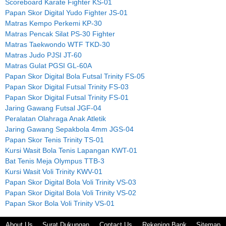
Scoreboard Karate Fighter KS-01
Papan Skor Digital Yudo Fighter JS-01
Matras Kempo Perkemi KP-30
Matras Pencak Silat PS-30 Fighter
Matras Taekwondo WTF TKD-30
Matras Judo PJSI JT-60
Matras Gulat PGSI GL-60A
Papan Skor Digital Bola Futsal Trinity FS-05
Papan Skor Digital Futsal Trinity FS-03
Papan Skor Digital Futsal Trinity FS-01
Jaring Gawang Futsal JGF-04
Peralatan Olahraga Anak Atletik
Jaring Gawang Sepakbola 4mm JGS-04
Papan Skor Tenis Trinity TS-01
Kursi Wasit Bola Tenis Lapangan KWT-01
Bat Tenis Meja Olympus TTB-3
Kursi Wasit Voli Trinity KWV-01
Papan Skor Digital Bola Voli Trinity VS-03
Papan Skor Digital Bola Voli Trinity VS-02
Papan Skor Bola Voli Trinity VS-01
About Us
Surat Dukungan
Contact Us
Rekening Bank
Sitemap