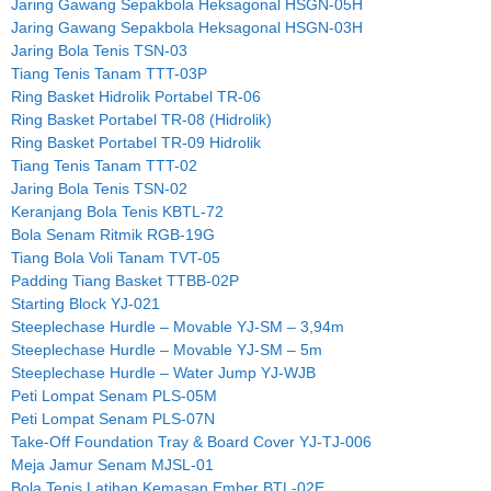
Jaring Gawang Sepakbola Heksagonal HSGN-05H
Jaring Gawang Sepakbola Heksagonal HSGN-03H
Jaring Bola Tenis TSN-03
Tiang Tenis Tanam TTT-03P
Ring Basket Hidrolik Portabel TR-06
Ring Basket Portabel TR-08 (Hidrolik)
Ring Basket Portabel TR-09 Hidrolik
Tiang Tenis Tanam TTT-02
Jaring Bola Tenis TSN-02
Keranjang Bola Tenis KBTL-72
Bola Senam Ritmik RGB-19G
Tiang Bola Voli Tanam TVT-05
Padding Tiang Basket TTBB-02P
Starting Block YJ-021
Steeplechase Hurdle – Movable YJ-SM – 3,94m
Steeplechase Hurdle – Movable YJ-SM – 5m
Steeplechase Hurdle – Water Jump YJ-WJB
Peti Lompat Senam PLS-05M
Peti Lompat Senam PLS-07N
Take-Off Foundation Tray & Board Cover YJ-TJ-006
Meja Jamur Senam MJSL-01
Bola Tenis Latihan Kemasan Ember BTL-02E