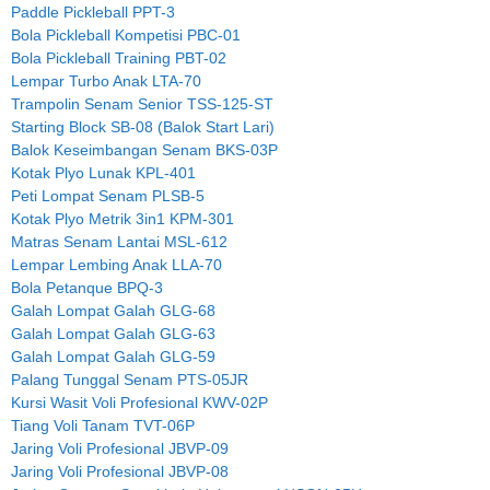
Paddle Pickleball PPT-3
Bola Pickleball Kompetisi PBC-01
Bola Pickleball Training PBT-02
Lempar Turbo Anak LTA-70
Trampolin Senam Senior TSS-125-ST
Starting Block SB-08 (Balok Start Lari)
Balok Keseimbangan Senam BKS-03P
Kotak Plyo Lunak KPL-401
Peti Lompat Senam PLSB-5
Kotak Plyo Metrik 3in1 KPM-301
Matras Senam Lantai MSL-612
Lempar Lembing Anak LLA-70
Bola Petanque BPQ-3
Galah Lompat Galah GLG-68
Galah Lompat Galah GLG-63
Galah Lompat Galah GLG-59
Palang Tunggal Senam PTS-05JR
Kursi Wasit Voli Profesional KWV-02P
Tiang Voli Tanam TVT-06P
Jaring Voli Profesional JBVP-09
Jaring Voli Profesional JBVP-08