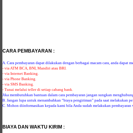
CARA PEMBAYARAN :
A. Cara pembayaran dapat dilakukan dengan berbagai macam cara, anda dapat mem
- via ATM BCA, BNI, Mandiri atau BRI.
- via Internet Banking.
- via Phone Banking.
- via SMS Banking.
- Tunai melalui teller di setiap cabang bank.
Jika membutuhkan bantuan dalam cara pembayaran jangan sungkan menghubung
B. Jangan lupa untuk menambahkan “biaya pengiriman” pada saat melakukan p
C. Mohon diinformasikan kepada kami bila Anda sudah melakukan pembayaran via
BIAYA DAN WAKTU KIRIM :