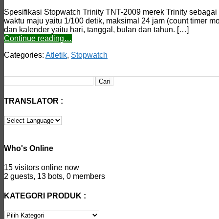
Spesifikasi Stopwatch Trinity TNT-2009 merek Trinity sebagai
waktu maju yaitu 1/100 detik, maksimal 24 jam (count timer 
dan kalender yaitu hari, tanggal, bulan dan tahun. […]
Continue reading…
Categories:
Atletik
,
Stopwatch
Cari
untuk:
TRANSLATOR :
Who's Online
15 visitors online now
2 guests,
13 bots,
0 members
KATEGORI PRODUK :
KATEGORI