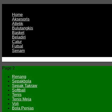
Page 1
Home
Aksesoris
Atletik
Bulutangkis
Basket
Beladiri
Catur
Futsal
Senam
CV JAYA BERSAMA Co Id
Menyediakan Semua Perlengkapan Olahraga Yang Lengkap, 
Page 2
Renang
Sepakbola
Sepak Takraw
Softball
Tenis
Tenis Meja
Voli
Bola Penjas