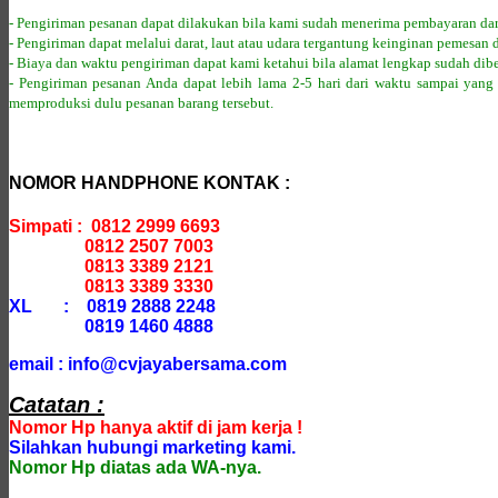
- Pengiriman pesanan dapat dilakukan bila kami sudah menerima pembayaran dar
- Pengiriman dapat melalui darat, laut atau udara tergantung keinginan pemesan 
- Biaya dan waktu pengiriman dapat kami ketahui bila alamat lengkap sudah dib
- Pengiriman pesanan Anda dapat lebih lama 2-5 hari dari waktu sampai yang
memproduksi dulu pesanan barang tersebut.
NOMOR HANDPHONE KONTAK :
Simpati : 0812 2999 6693
0812 2507 7003
0813 3389 2121
0813 3389 3330
XL : 0819 2888 2248
0819 1460 4888
email : info@cvjayabersama.com
Catatan :
Nomor Hp hanya aktif di jam kerja !
Silahkan hubungi marketing kami.
Nomor Hp diatas ada WA-nya.