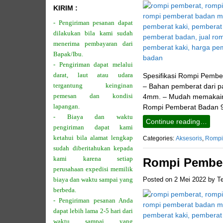
KIRIM :
- Pengiriman pesanan dapat
dilakukan bila kami sudah
menerima pembayaran dari
Bapak/Ibu.
- Pengiriman dapat melalui
darat, laut atau udara
Spesifikasi Rompi Pember
tergantung keinginan
– Bahan pemberat dari pas
pemesan dan kondisi
4mm. – Mudah memakainya
lapangan.
Rompi Pemberat Badan 9
- Biaya dan waktu
Continue reading…
pengiriman dapat kami
ketahui bila alamat lengkap
Categories:
Aksesoris
,
Rompi
sudah diberitahukan kepada
kami karena setiap
Rompi Pember
perusahaan expedisi memilik
biaya dan waktu sampai yang
Posted on
2 Mei 2022
by
T
berbeda.
- Pengiriman pesanan Anda
dapat lebih lama 2-5 hari dari
waktu sampai yang