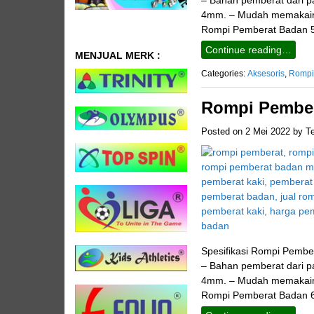
4mm. – Mudah memakainya
Rompi Pemberat Badan 5
Continue reading…
MENJUAL MERK :
Categories:
Aksesoris
,
Rompi
Rompi Pember
Posted on
2 Mei 2022
by
T
Spesifikasi Rompi Pember
– Bahan pemberat dari pas
4mm. – Mudah memakainya
Rompi Pemberat Badan 6