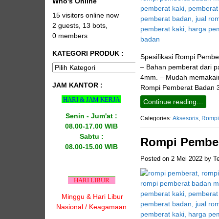
Who's Online
15 visitors online now
2 guests,
13 bots,
0 members
KATEGORI PRODUK :
Spesifikasi Rompi Pember
– Bahan pemberat dari pas
4mm. – Mudah memakainya
JAM KANTOR :
Rompi Pemberat Badan 3
HARI & JAM KERJA
Continue reading…
Senin - Jum'at :
Categories:
Aksesoris
,
Rompi
08.00-17.00 WIB
Sabtu :
Rompi Pember
08.00-15.00 WIB
Posted on
2 Mei 2022
by
T
HARI LIBUR
Minggu & Hari Libur
Nasional / Keagamaan