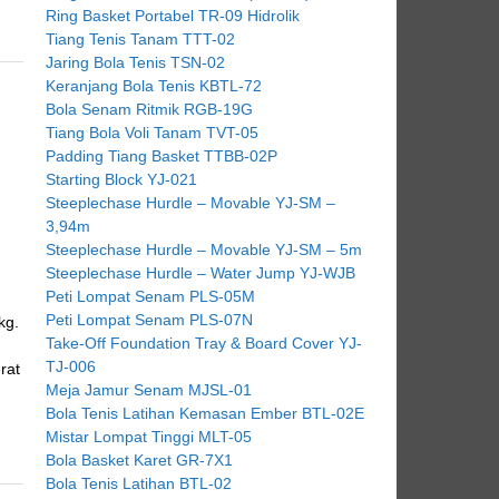
Ring Basket Portabel TR-09 Hidrolik
Tiang Tenis Tanam TTT-02
Jaring Bola Tenis TSN-02
Keranjang Bola Tenis KBTL-72
Bola Senam Ritmik RGB-19G
Tiang Bola Voli Tanam TVT-05
Padding Tiang Basket TTBB-02P
Starting Block YJ-021
Steeplechase Hurdle – Movable YJ-SM –
3,94m
Steeplechase Hurdle – Movable YJ-SM – 5m
Steeplechase Hurdle – Water Jump YJ-WJB
Peti Lompat Senam PLS-05M
Peti Lompat Senam PLS-07N
kg.
Take-Off Foundation Tray & Board Cover YJ-
TJ-006
rat
Meja Jamur Senam MJSL-01
Bola Tenis Latihan Kemasan Ember BTL-02E
Mistar Lompat Tinggi MLT-05
Bola Basket Karet GR-7X1
Bola Tenis Latihan BTL-02