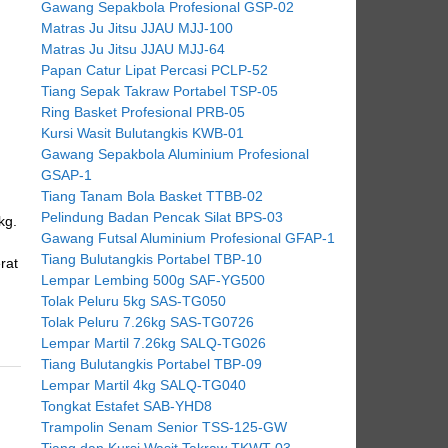
Gawang Sepakbola Profesional GSP-02
Matras Ju Jitsu JJAU MJJ-100
Matras Ju Jitsu JJAU MJJ-64
Papan Catur Lipat Percasi PCLP-52
Tiang Sepak Takraw Portabel TSP-05
Ring Basket Profesional PRB-05
Kursi Wasit Bulutangkis KWB-01
Gawang Sepakbola Aluminium Profesional
GSAP-1
Tiang Tanam Bola Basket TTBB-02
Pelindung Badan Pencak Silat BPS-03
kg.
Gawang Futsal Aluminium Profesional GFAP-1
Tiang Bulutangkis Portabel TBP-10
rat
Lempar Lembing 500g SAF-YG500
Tolak Peluru 5kg SAS-TG050
Tolak Peluru 7.26kg SAS-TG0726
Lempar Martil 7.26kg SALQ-TG026
Tiang Bulutangkis Portabel TBP-09
Lempar Martil 4kg SALQ-TG040
Tongkat Estafet SAB-YHD8
Trampolin Senam Senior TSS-125-GW
Tiang dan Kursi Wasit Takraw TKWT-03