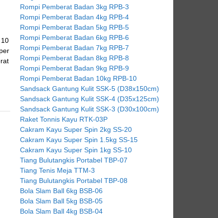
Rompi Pemberat Badan 3kg RPB-3
Rompi Pemberat Badan 4kg RPB-4
Rompi Pemberat Badan 5kg RPB-5
Rompi Pemberat Badan 6kg RPB-6
 10
Rompi Pemberat Badan 7kg RPB-7
per
Rompi Pemberat Badan 8kg RPB-8
rat
Rompi Pemberat Badan 9kg RPB-9
Rompi Pemberat Badan 10kg RPB-10
Sandsack Gantung Kulit SSK-5 (D38x150cm)
Sandsack Gantung Kulit SSK-4 (D35x125cm)
Sandsack Gantung Kulit SSK-3 (D30x100cm)
Raket Tonnis Kayu RTK-03P
Cakram Kayu Super Spin 2kg SS-20
Cakram Kayu Super Spin 1.5kg SS-15
Cakram Kayu Super Spin 1kg SS-10
Tiang Bulutangkis Portabel TBP-07
Tiang Tenis Meja TTM-3
Tiang Bulutangkis Portabel TBP-08
Bola Slam Ball 6kg BSB-06
Bola Slam Ball 5kg BSB-05
Bola Slam Ball 4kg BSB-04