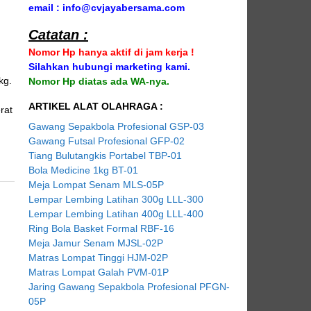
email : info@cvjayabersama.com
Catatan :
Nomor Hp hanya aktif di jam kerja !
Silahkan hubungi marketing kami.
kg.
Nomor Hp diatas ada WA-nya.
ARTIKEL ALAT OLAHRAGA :
rat
Gawang Sepakbola Profesional GSP-03
Gawang Futsal Profesional GFP-02
Tiang Bulutangkis Portabel TBP-01
Bola Medicine 1kg BT-01
Meja Lompat Senam MLS-05P
Lempar Lembing Latihan 300g LLL-300
Lempar Lembing Latihan 400g LLL-400
Ring Bola Basket Formal RBF-16
Meja Jamur Senam MJSL-02P
Matras Lompat Tinggi HJM-02P
Matras Lompat Galah PVM-01P
Jaring Gawang Sepakbola Profesional PFGN-
05P