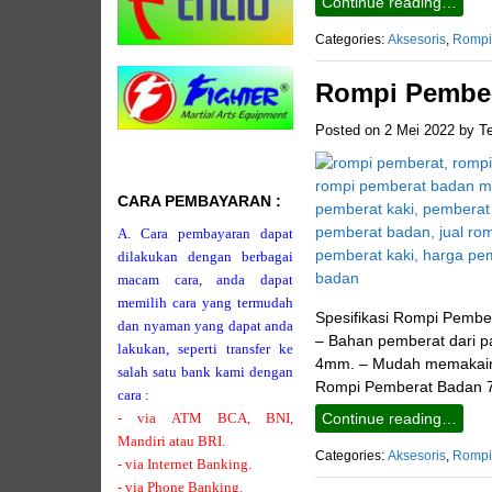
Continue reading…
Categories:
Aksesoris
,
Rompi
Rompi Pember
Posted on
2 Mei 2022
by
T
CARA PEMBAYARAN :
A. Cara pembayaran dapat
dilakukan dengan berbagai
macam cara, anda dapat
memilih cara yang termudah
Spesifikasi Rompi Pember
dan nyaman yang dapat anda
– Bahan pemberat dari pas
lakukan, seperti transfer ke
4mm. – Mudah memakainya
salah satu bank kami dengan
Rompi Pemberat Badan 7
cara :
- via ATM BCA, BNI,
Continue reading…
Mandiri atau BRI.
Categories:
Aksesoris
,
Rompi
- via Internet Banking.
- via Phone Banking.