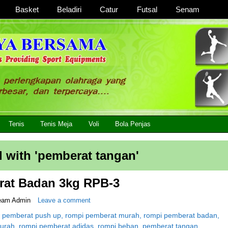
Basket
Beladiri
Catur
Futsal
Senam
 Lengkap, Berkualitas Dengan Harga Yang Murah
Tenis
Tenis Meja
Voli
Bola Penjas
 with '
pemberat tangan
'
at Badan 3kg RPB-3
eam Admin
Leave a comment