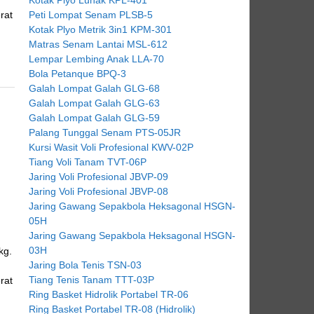
rat
Peti Lompat Senam PLSB-5
Kotak Plyo Metrik 3in1 KPM-301
Matras Senam Lantai MSL-612
Lempar Lembing Anak LLA-70
Bola Petanque BPQ-3
Galah Lompat Galah GLG-68
Galah Lompat Galah GLG-63
Galah Lompat Galah GLG-59
Palang Tunggal Senam PTS-05JR
Kursi Wasit Voli Profesional KWV-02P
Tiang Voli Tanam TVT-06P
Jaring Voli Profesional JBVP-09
Jaring Voli Profesional JBVP-08
Jaring Gawang Sepakbola Heksagonal HSGN-
05H
Jaring Gawang Sepakbola Heksagonal HSGN-
03H
kg.
Jaring Bola Tenis TSN-03
Tiang Tenis Tanam TTT-03P
rat
Ring Basket Hidrolik Portabel TR-06
Ring Basket Portabel TR-08 (Hidrolik)