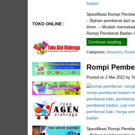
Spesifikasi Rompi Pember
– Bahan pemberat dari pas
TOKO ONLINE :
4mm. – Mudah memakainya
Rompi Pemberat Badan 4
Continue reading…
Categories:
Aksesoris
,
Rompi
Rompi Pember
Posted on
2 Mei 2022
by
T
Spesifikasi Rompi Pember
– Bahan pemberat dari pas