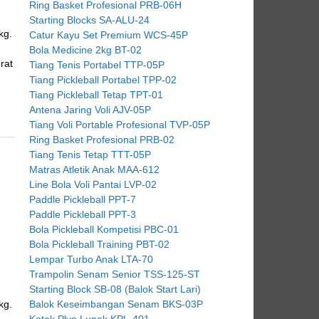
Ring Basket Profesional PRB-06H
Starting Blocks SA-ALU-24
kg.
Catur Kayu Set Premium WCS-45P
Bola Medicine 2kg BT-02
rat
Tiang Tenis Portabel TTP-05P
Tiang Pickleball Portabel TPP-02
Tiang Pickleball Tetap TPT-01
Antena Jaring Voli AJV-05P
Tiang Voli Portable Profesional TVP-05P
Ring Basket Profesional PRB-02
Tiang Tenis Tetap TTT-05P
Matras Atletik Anak MAA-612
Line Bola Voli Pantai LVP-02
Paddle Pickleball PPT-7
Paddle Pickleball PPT-3
Bola Pickleball Kompetisi PBC-01
Bola Pickleball Training PBT-02
Lempar Turbo Anak LTA-70
Trampolin Senam Senior TSS-125-ST
Starting Block SB-08 (Balok Start Lari)
kg.
Balok Keseimbangan Senam BKS-03P
Kotak Plyo Lunak KPL-401