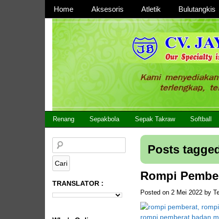
Page 1
Home
Aksesoris
Atletik
Bulutangkis
Page 2
CV JAYA BERSAMA Co Id
Menyediakan Semua Perlengkapan Olahraga Yang
Renang
Sepakbola
Sepak Takraw
Softball
Posts tagged
Rompi Pember
TRANSLATOR :
Posted on
2 Mei 2022
by
T