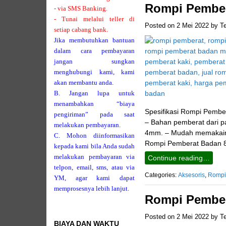
Rompi Pember
- via SMS Banking.
- Tunai melalui teller di
Posted on
2 Mei 2022
by
T
setiap cabang bank.
Jika membutuhkan bantuan
dalam cara pembayaran
jangan sungkan
menghubungi kami, kami
akan membantu anda.
B. Jangan lupa untuk
menambahkan “biaya
Spesifikasi Rompi Pember
pengiriman” pada saat
– Bahan pemberat dari pas
melakukan pembayaran.
4mm. – Mudah memakainya
C. Mohon diinformasikan
Rompi Pemberat Badan 8
kepada kami bila Anda sudah
melakukan pembayaran via
Continue reading…
telpon, email, sms, atau via
Categories:
Aksesoris
,
Rompi
YM, agar kami dapat
memprosesnya lebih lanjut.
Rompi Pember
Posted on
2 Mei 2022
by
T
BIAYA DAN WAKTU