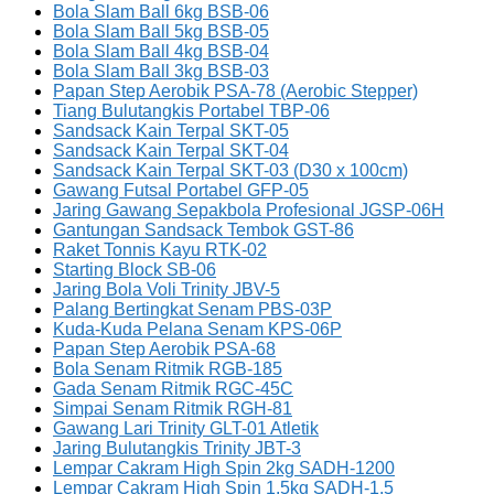
Bola Slam Ball 6kg BSB-06
Bola Slam Ball 5kg BSB-05
Bola Slam Ball 4kg BSB-04
Bola Slam Ball 3kg BSB-03
Papan Step Aerobik PSA-78 (Aerobic Stepper)
Tiang Bulutangkis Portabel TBP-06
Sandsack Kain Terpal SKT-05
Sandsack Kain Terpal SKT-04
Sandsack Kain Terpal SKT-03 (D30 x 100cm)
Gawang Futsal Portabel GFP-05
Jaring Gawang Sepakbola Profesional JGSP-06H
Gantungan Sandsack Tembok GST-86
Raket Tonnis Kayu RTK-02
Starting Block SB-06
Jaring Bola Voli Trinity JBV-5
Palang Bertingkat Senam PBS-03P
Kuda-Kuda Pelana Senam KPS-06P
Papan Step Aerobik PSA-68
Bola Senam Ritmik RGB-185
Gada Senam Ritmik RGC-45C
Simpai Senam Ritmik RGH-81
Gawang Lari Trinity GLT-01 Atletik
Jaring Bulutangkis Trinity JBT-3
Lempar Cakram High Spin 2kg SADH-1200
Lempar Cakram High Spin 1.5kg SADH-1.5