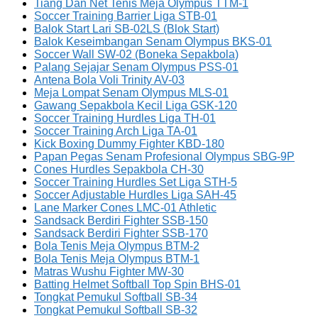
Tiang Dan Net Tenis Meja Olympus TTM-1
Soccer Training Barrier Liga STB-01
Balok Start Lari SB-02LS (Blok Start)
Balok Keseimbangan Senam Olympus BKS-01
Soccer Wall SW-02 (Boneka Sepakbola)
Palang Sejajar Senam Olympus PSS-01
Antena Bola Voli Trinity AV-03
Meja Lompat Senam Olympus MLS-01
Gawang Sepakbola Kecil Liga GSK-120
Soccer Training Hurdles Liga TH-01
Soccer Training Arch Liga TA-01
Kick Boxing Dummy Fighter KBD-180
Papan Pegas Senam Profesional Olympus SBG-9P
Cones Hurdles Sepakbola CH-30
Soccer Training Hurdles Set Liga STH-5
Soccer Adjustable Hurdles Liga SAH-45
Lane Marker Cones LMC-01 Athletic
Sandsack Berdiri Fighter SSB-150
Sandsack Berdiri Fighter SSB-170
Bola Tenis Meja Olympus BTM-2
Bola Tenis Meja Olympus BTM-1
Matras Wushu Fighter MW-30
Batting Helmet Softball Top Spin BHS-01
Tongkat Pemukul Softball SB-34
Tongkat Pemukul Softball SB-32