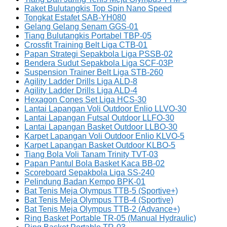
Raket Bulutangkis Top Spin Nano Speed
Tongkat Estafet SAB-YH080
Gelang Gelang Senam GGS-01
Tiang Bulutangkis Portabel TBP-05
Crossfit Training Belt Liga CTB-01
Papan Strategi Sepakbola Liga PSSB-02
Bendera Sudut Sepakbola Liga SCF-03P
Suspension Trainer Belt Liga STB-260
Agility Ladder Drills Liga ALD-8
Agility Ladder Drills Liga ALD-4
Hexagon Cones Set Liga HCS-30
Lantai Lapangan Voli Outdoor Enlio LLVO-30
Lantai Lapangan Futsal Outdoor LLFO-30
Lantai Lapangan Basket Outdoor LLBO-30
Karpet Lapangan Voli Outdoor Enlio KLVO-5
Karpet Lapangan Basket Outdoor KLBO-5
Tiang Bola Voli Tanam Trinity TVT-03
Papan Pantul Bola Basket Kaca BB-02
Scoreboard Sepakbola Liga SS-240
Pelindung Badan Kempo BPK-01
Bat Tenis Meja Olympus TTB-5 (Sportive+)
Bat Tenis Meja Olympus TTB-4 (Sportive)
Bat Tenis Meja Olympus TTB-2 (Advance+)
Ring Basket Portable TR-05 (Manual Hydraulic)