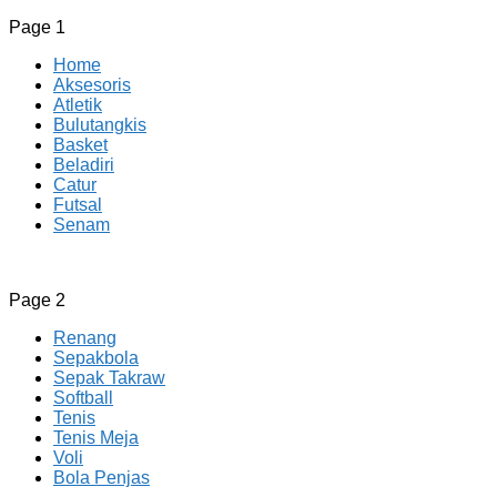
Page 1
Home
Aksesoris
Atletik
Bulutangkis
Basket
Beladiri
Catur
Futsal
Senam
CV JAYA BERSAMA Co Id
Menyediakan Semua Perlengkapan Olahraga Yang
Page 2
Lengkap, Berkualitas Dengan Harga Yang Murah
Renang
Sepakbola
Sepak Takraw
Softball
Tenis
Tenis Meja
Voli
Bola Penjas