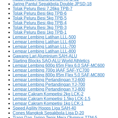
Jaring Pantul Sepakbola Double JPSD-18
Tolak Peluru Besi 7.26kg TPB-7
Tolak Peluru Besi 6kg TPB-6
Tolak Peluru Besi 5kg TPB-5
Tolak Peluru Besi 4kg TPB-4
Tolak Peluru Besi 3kg TPB-3
Tolak Peluru Besi 1kg TPB-1
Lempar Lembing Latihan LLL-500
Lempar Lembing Latihan LLL-600
Lempar Lembing Latihan LLL-700
Lempar Lembing Latihan LLL-800
Gawang Lari Aluminium SAH-ALU
Starting Blocks SAQ-ALU World Athletics
Lempar Lembing 600g 65m Flex 6.0 SAF-MC600
Lempar Lembing 700g IAAF SAF-YC700
Lempar Lembing 800g 85m Flex 5.0 SAF-MC800
Lempar Lembing Pertandingan YJ-600
Lempar Lembing Pertandingan YJ-700
Lempar Lembing Pertandingan YJ-800
Lempar Cakram Kompetisi 2kg LCK-2
Lempar Cakram Kompetisi 1.5kg LCK-1.5
Lempar Cakram Kompetisi 1kg LCK-1
Speed Agility Hoops Liga SAH-40
Cones Mangkok Sepakbola Liga D-20
Tiang Dan Jaring Tenis Meja Olympus TTM-5