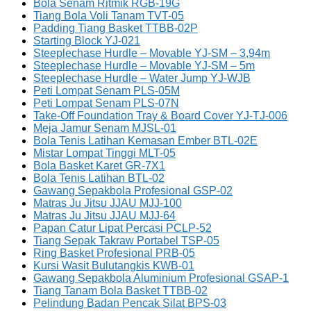
Bola Senam Ritmik RGB-19G
Tiang Bola Voli Tanam TVT-05
Padding Tiang Basket TTBB-02P
Starting Block YJ-021
Steeplechase Hurdle – Movable YJ-SM – 3,94m
Steeplechase Hurdle – Movable YJ-SM – 5m
Steeplechase Hurdle – Water Jump YJ-WJB
Peti Lompat Senam PLS-05M
Peti Lompat Senam PLS-07N
Take-Off Foundation Tray & Board Cover YJ-TJ-006
Meja Jamur Senam MJSL-01
Bola Tenis Latihan Kemasan Ember BTL-02E
Mistar Lompat Tinggi MLT-05
Bola Basket Karet GR-7X1
Bola Tenis Latihan BTL-02
Gawang Sepakbola Profesional GSP-02
Matras Ju Jitsu JJAU MJJ-100
Matras Ju Jitsu JJAU MJJ-64
Papan Catur Lipat Percasi PCLP-52
Tiang Sepak Takraw Portabel TSP-05
Ring Basket Profesional PRB-05
Kursi Wasit Bulutangkis KWB-01
Gawang Sepakbola Aluminium Profesional GSAP-1
Tiang Tanam Bola Basket TTBB-02
Pelindung Badan Pencak Silat BPS-03