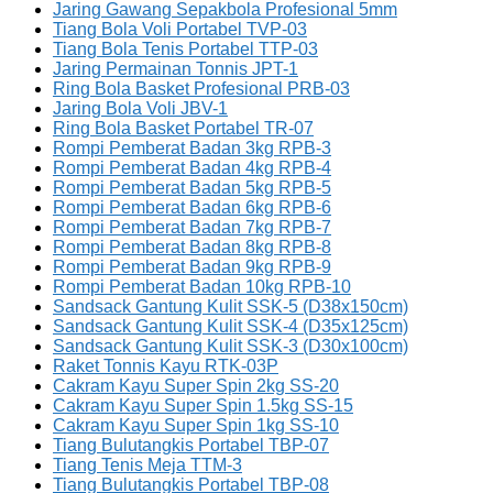
Jaring Gawang Sepakbola Profesional 5mm
Tiang Bola Voli Portabel TVP-03
Tiang Bola Tenis Portabel TTP-03
Jaring Permainan Tonnis JPT-1
Ring Bola Basket Profesional PRB-03
Jaring Bola Voli JBV-1
Ring Bola Basket Portabel TR-07
Rompi Pemberat Badan 3kg RPB-3
Rompi Pemberat Badan 4kg RPB-4
Rompi Pemberat Badan 5kg RPB-5
Rompi Pemberat Badan 6kg RPB-6
Rompi Pemberat Badan 7kg RPB-7
Rompi Pemberat Badan 8kg RPB-8
Rompi Pemberat Badan 9kg RPB-9
Rompi Pemberat Badan 10kg RPB-10
Sandsack Gantung Kulit SSK-5 (D38x150cm)
Sandsack Gantung Kulit SSK-4 (D35x125cm)
Sandsack Gantung Kulit SSK-3 (D30x100cm)
Raket Tonnis Kayu RTK-03P
Cakram Kayu Super Spin 2kg SS-20
Cakram Kayu Super Spin 1.5kg SS-15
Cakram Kayu Super Spin 1kg SS-10
Tiang Bulutangkis Portabel TBP-07
Tiang Tenis Meja TTM-3
Tiang Bulutangkis Portabel TBP-08