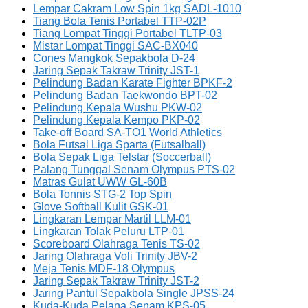
Lempar Cakram Low Spin 1kg SADL-1010
Tiang Bola Tenis Portabel TTP-02P
Tiang Lompat Tinggi Portabel TLTP-03
Mistar Lompat Tinggi SAC-BX040
Cones Mangkok Sepakbola D-24
Jaring Sepak Takraw Trinity JST-1
Pelindung Badan Karate Fighter BPKF-2
Pelindung Badan Taekwondo BPT-02
Pelindung Kepala Wushu PKW-02
Pelindung Kepala Kempo PKP-02
Take-off Board SA-TO1 World Athletics
Bola Futsal Liga Sparta (Futsalball)
Bola Sepak Liga Telstar (Soccerball)
Palang Tunggal Senam Olympus PTS-02
Matras Gulat UWW GL-60B
Bola Tonnis STG-2 Top Spin
Glove Softball Kulit GSK-01
Lingkaran Lempar Martil LLM-01
Lingkaran Tolak Peluru LTP-01
Scoreboard Olahraga Tenis TS-02
Jaring Olahraga Voli Trinity JBV-2
Meja Tenis MDF-18 Olympus
Jaring Sepak Takraw Trinity JST-2
Jaring Pantul Sepakbola Single JPSS-24
Kuda-Kuda Pelana Senam KPS-05