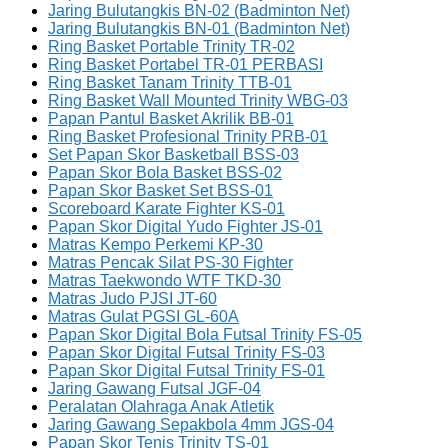
Jaring Bulutangkis BN-02 (Badminton Net)
Jaring Bulutangkis BN-01 (Badminton Net)
Ring Basket Portable Trinity TR-02
Ring Basket Portabel TR-01 PERBASI
Ring Basket Tanam Trinity TTB-01
Ring Basket Wall Mounted Trinity WBG-03
Papan Pantul Basket Akrilik BB-01
Ring Basket Profesional Trinity PRB-01
Set Papan Skor Basketball BSS-03
Papan Skor Bola Basket BSS-02
Papan Skor Basket Set BSS-01
Scoreboard Karate Fighter KS-01
Papan Skor Digital Yudo Fighter JS-01
Matras Kempo Perkemi KP-30
Matras Pencak Silat PS-30 Fighter
Matras Taekwondo WTF TKD-30
Matras Judo PJSI JT-60
Matras Gulat PGSI GL-60A
Papan Skor Digital Bola Futsal Trinity FS-05
Papan Skor Digital Futsal Trinity FS-03
Papan Skor Digital Futsal Trinity FS-01
Jaring Gawang Futsal JGF-04
Peralatan Olahraga Anak Atletik
Jaring Gawang Sepakbola 4mm JGS-04
Papan Skor Tenis Trinity TS-01