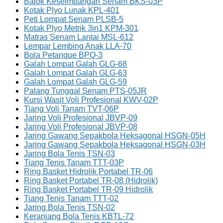
Balok Keseimbangan Senam BKS-03P
Kotak Plyo Lunak KPL-401
Peti Lompat Senam PLSB-5
Kotak Plyo Metrik 3in1 KPM-301
Matras Senam Lantai MSL-612
Lempar Lembing Anak LLA-70
Bola Petanque BPQ-3
Galah Lompat Galah GLG-68
Galah Lompat Galah GLG-63
Galah Lompat Galah GLG-59
Palang Tunggal Senam PTS-05JR
Kursi Wasit Voli Profesional KWV-02P
Tiang Voli Tanam TVT-06P
Jaring Voli Profesional JBVP-09
Jaring Voli Profesional JBVP-08
Jaring Gawang Sepakbola Heksagonal HSGN-05H
Jaring Gawang Sepakbola Heksagonal HSGN-03H
Jaring Bola Tenis TSN-03
Tiang Tenis Tanam TTT-03P
Ring Basket Hidrolik Portabel TR-06
Ring Basket Portabel TR-08 (Hidrolik)
Ring Basket Portabel TR-09 Hidrolik
Tiang Tenis Tanam TTT-02
Jaring Bola Tenis TSN-02
Keranjang Bola Tenis KBTL-72