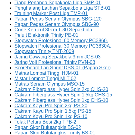
Tiang Penanda Sepakbola Liga SMP-01
Penghalang Latihan Sepakbola Liga STB-01
Training Marker Post Liga TMP-01
Papan Pegas Senam Olympus SBG-120
Papan Pegas Senam Olympus SBG-90
Cone Kerucut 30cm T-30 Sepakbola
Peluit Elektronik Trinity PE-01
Stopwatch Profesional 60 Memory PC3860.
Stopwatch Profesional 30 Memory PC3830A.
Stopwatch Trinity TNT-2009
Jaring Gawang Sepakbola 3mm JGS-03
Jaring Voli Profesional Trinity PVN-03
Scoreboard Lari Sprint DSS-01 (Papan Skor)
Matras Lompat Tinggi HJM-01
Mistar Lompat Tinggi MLT-02
Matras Senam Olympus MSO-15
Cakram Fiberglass Hyper Spin 2kg CHS-20
Cakram Fiberglass Hyper Spin 1.5kg CHS-15
Cakram Fiberglass Hyper Spin 1kg CHS-10
Cakram Kayu Pro Spin 2kg PS-20
Cakram Kayu Pro Spin 1.5kg PS-15
Cakram Kayu Pro Spin 1kg PS-10
Tolak Peluru Besi 2kg TPB-2
Papan Skor Bulutangkis BS-02
Papan Skor Bulutangkis Trinity BS-01