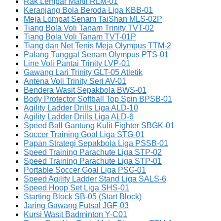
Rak Lempar Martil RLM-01
Keranjang Bola Beroda Liga KBB-01
Meja Lompat Senam TaiShan MLS-02P
Tiang Bola Voli Tanam Trinity TVT-02
Tiang Bola Voli Tanam TVT-01P
Tiang dan Net Tenis Meja Olympus TTM-2
Palang Tunggal Senam Olympus PTS-01
Line Voli Pantai Trinity LVP-01
Gawang Lari Trinity GLT-05 Atletik
Antena Voli Trinity Seri AV-01
Bendera Wasit Sepakbola BWS-01
Body Protector Softball Top Spin BPSB-01
Agility Ladder Drills Liga ALD-10
Agility Ladder Drills Liga ALD-6
Speed Ball Gantung Kulit Fighter SBGK-01
Soccer Training Goal Liga STG-01
Papan Strategi Sepakbola Liga PSSB-01
Speed Training Parachute Liga STP-02
Speed Training Parachute Liga STP-01
Portable Soccer Goal Liga PSG-01
Speed Agility Ladder Stand Liga SALS-6
Speed Hoop Set Liga SHS-01
Starting Block SB-05 (Start Block)
Jaring Gawang Futsal JGF-03
Kursi Wasit Badminton Y-C01