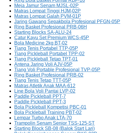
Ring Bola Basket Formal RBF-16
Meja Jamur Senam MJSL-02P
Matras Lompat Tinggi HJM-02P
Matras Lompat Galah PVM-01P
Jaring Gawang Sepakbola Profesional PFGN-05P
Ring Basket Profesional PRB-06H
Starting Blocks SA-ALU-24
Catur Kayu Set Premium WCS-45P
Bola Medicine 2kg BT-02
Tiang Tenis Portabel TTP-05P
Tiang Pickleball Portabel TPP-02
Tiang Pickleball Tetap TPT-01
Antena Jaring Voli AJV-05P
Tiang Voli Portable Profesional TVP-05P
Ring Basket Profesional PRB-02
Tiang Tenis Tetap TTT-05P
Matras Atletik Anak MAA-612
Line Bola Voli Pantai LVP-02
Paddle Pickleball PPT-7
Paddle Pickleball PPT-3
Bola Pickleball Kompetisi PBC-01
Bola Pickleball Training PBT-02
Lempar Turbo Anak LTA-70
Trampolin Senam Senior TSS-125-ST
Starting Block SB-08 (Balok Start Lari)