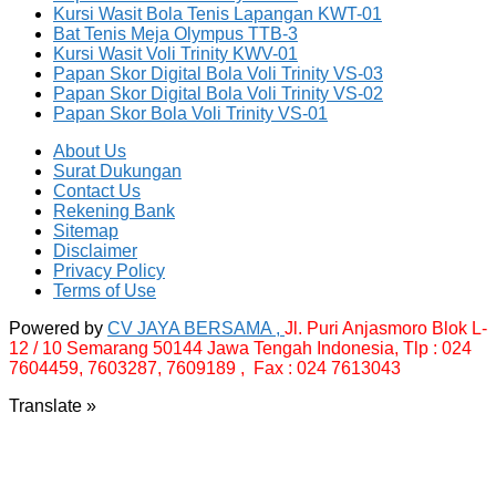
Kursi Wasit Bola Tenis Lapangan KWT-01
Bat Tenis Meja Olympus TTB-3
Kursi Wasit Voli Trinity KWV-01
Papan Skor Digital Bola Voli Trinity VS-03
Papan Skor Digital Bola Voli Trinity VS-02
Papan Skor Bola Voli Trinity VS-01
About Us
Surat Dukungan
Contact Us
Rekening Bank
Sitemap
Disclaimer
Privacy Policy
Terms of Use
Powered by
CV JAYA BERSAMA ,
Jl. Puri Anjasmoro Blok L-
12 / 10 Semarang 50144 Jawa Tengah Indonesia,
Tlp : 024
7604459, 7603287, 7609189 , Fax : 024 7613043
Translate »