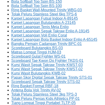
Bola Softball Top Spin BS-150
Bola Softball Top Spin BS-100
Ring Basket Wall-Mounted Trinity WBG-03
Tolak Peluru Stainless Steel 6kg TPS-6
Karpet Lapangan Futsal Indoor A-89145
Karpet Lapangan Bulutangkis A-23145
Karpet Lapangan Tenis Meja Enlio
Karpet Lapangan Sepak Takraw Enlio A-19145
Karpet Lapangan Voli Enlio Coral
Karpet Lapangan Bola Basket Indoor Enlio A-65145
Bangku Pemain Cadangan Trinity BPC-01
Scoreboard Bulutangkis BS-03
Matras Lompat Tinggi HJM-03
Scoreboard Gulat Fighter WS-01
Scoreboard Tae Kwon Do Fighter TKDS-01
Kursi Wasit Sepak Takraw Trinity KWST-03
Kursi Wasit Sepak Takraw Trinity KWST-02
Kursi Wasit Bulutangkis KWB-02
Papan Skor Digital Sepak Takraw Trinity STS-01
Scoreboard Sepak Takraw Trinity STS-02
Ring Basket Formal RBF-18
Antena Bola Voli Trinity AV-02
Tolak Peluru Stainless Steel 3kg TPS-3
Tolak Peluru Penjas Kids Athletics PP-01
Tiang Lompat Tinggi Portabel TLTP-05