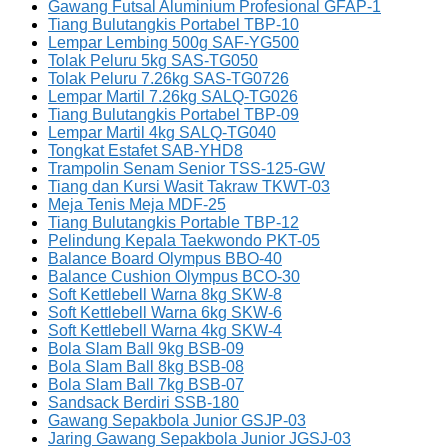
Gawang Futsal Aluminium Profesional GFAP-1
Tiang Bulutangkis Portabel TBP-10
Lempar Lembing 500g SAF-YG500
Tolak Peluru 5kg SAS-TG050
Tolak Peluru 7.26kg SAS-TG0726
Lempar Martil 7.26kg SALQ-TG026
Tiang Bulutangkis Portabel TBP-09
Lempar Martil 4kg SALQ-TG040
Tongkat Estafet SAB-YHD8
Trampolin Senam Senior TSS-125-GW
Tiang dan Kursi Wasit Takraw TKWT-03
Meja Tenis Meja MDF-25
Tiang Bulutangkis Portable TBP-12
Pelindung Kepala Taekwondo PKT-05
Balance Board Olympus BBO-40
Balance Cushion Olympus BCO-30
Soft Kettlebell Warna 8kg SKW-8
Soft Kettlebell Warna 6kg SKW-6
Soft Kettlebell Warna 4kg SKW-4
Bola Slam Ball 9kg BSB-09
Bola Slam Ball 8kg BSB-08
Bola Slam Ball 7kg BSB-07
Sandsack Berdiri SSB-180
Gawang Sepakbola Junior GSJP-03
Jaring Gawang Sepakbola Junior JGSJ-03