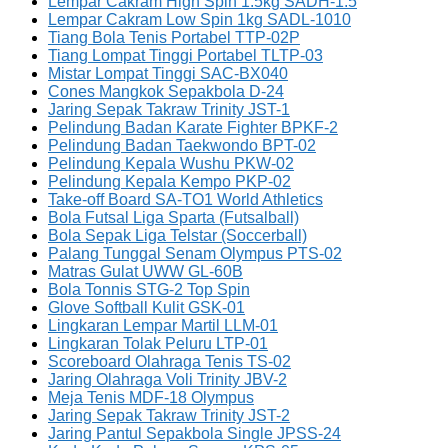
Lempar Cakram High Spin 1.5kg SADH-1.5
Lempar Cakram Low Spin 1kg SADL-1010
Tiang Bola Tenis Portabel TTP-02P
Tiang Lompat Tinggi Portabel TLTP-03
Mistar Lompat Tinggi SAC-BX040
Cones Mangkok Sepakbola D-24
Jaring Sepak Takraw Trinity JST-1
Pelindung Badan Karate Fighter BPKF-2
Pelindung Badan Taekwondo BPT-02
Pelindung Kepala Wushu PKW-02
Pelindung Kepala Kempo PKP-02
Take-off Board SA-TO1 World Athletics
Bola Futsal Liga Sparta (Futsalball)
Bola Sepak Liga Telstar (Soccerball)
Palang Tunggal Senam Olympus PTS-02
Matras Gulat UWW GL-60B
Bola Tonnis STG-2 Top Spin
Glove Softball Kulit GSK-01
Lingkaran Lempar Martil LLM-01
Lingkaran Tolak Peluru LTP-01
Scoreboard Olahraga Tenis TS-02
Jaring Olahraga Voli Trinity JBV-2
Meja Tenis MDF-18 Olympus
Jaring Sepak Takraw Trinity JST-2
Jaring Pantul Sepakbola Single JPSS-24