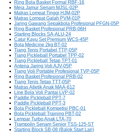
Ring Bola Basket Formal RBF-16
Meja Jamur Senam MJSL-02P
Matras Lompat Tinggi HJM-02P
Matras Lompat Galah PVM-01P
Jaring Gawang Sepakbola Profesional PFGN-05P
Ring Basket Profesional PRB-06H
Starting Blocks SA-ALU-24
Catur Kayu Set Premium WCS-45P
Bola Medicine 2kg BT-02
Tiang Tenis Portabel TTP-05P
Tiang Pickleball Portabel TPP-02
Tiang Pickleball Tetap TPT-01
Antena Jaring Voli AJV-05P
Tiang Voli Portable Profesional TVP-05P
Ring Basket Profesional PRB-02
Tiang Tenis Tetap TTT-05P
Matras Atletik Anak MAA-612
Line Bola Voli Pantai LVP-02
Paddle Pickleball PPT-7
Paddle Pickleball PPT-3
Bola Pickleball Kompetisi PBC-01
Bola Pickleball Training PBT-02
Lempar Turbo Anak LTA-70
Trampolin Senam Senior TSS-125-ST
Starting Block SB-08 (Balok Start Lari)