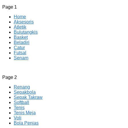
Page 1
Home
Aksesoris
Atletik
Bulutangkis
Basket
Beladiri
Catur
Futsal
Senam
CV JAYA BERSAMA Co Id
Menyediakan Semua Perlengkapan Olahraga Yang
Page 2
Lengkap, Berkualitas Dengan Harga Yang Murah
Renang
Sepakbola
Sepak Takraw
Softball
Tenis
Tenis Meja
Voli
Bola Penjas