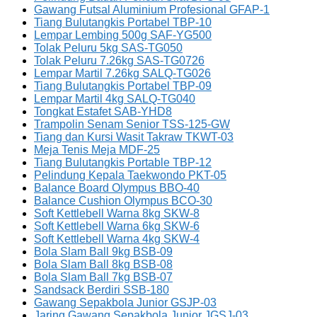
Gawang Futsal Aluminium Profesional GFAP-1
Tiang Bulutangkis Portabel TBP-10
Lempar Lembing 500g SAF-YG500
Tolak Peluru 5kg SAS-TG050
Tolak Peluru 7.26kg SAS-TG0726
Lempar Martil 7.26kg SALQ-TG026
Tiang Bulutangkis Portabel TBP-09
Lempar Martil 4kg SALQ-TG040
Tongkat Estafet SAB-YHD8
Trampolin Senam Senior TSS-125-GW
Tiang dan Kursi Wasit Takraw TKWT-03
Meja Tenis Meja MDF-25
Tiang Bulutangkis Portable TBP-12
Pelindung Kepala Taekwondo PKT-05
Balance Board Olympus BBO-40
Balance Cushion Olympus BCO-30
Soft Kettlebell Warna 8kg SKW-8
Soft Kettlebell Warna 6kg SKW-6
Soft Kettlebell Warna 4kg SKW-4
Bola Slam Ball 9kg BSB-09
Bola Slam Ball 8kg BSB-08
Bola Slam Ball 7kg BSB-07
Sandsack Berdiri SSB-180
Gawang Sepakbola Junior GSJP-03
Jaring Gawang Sepakbola Junior JGSJ-03