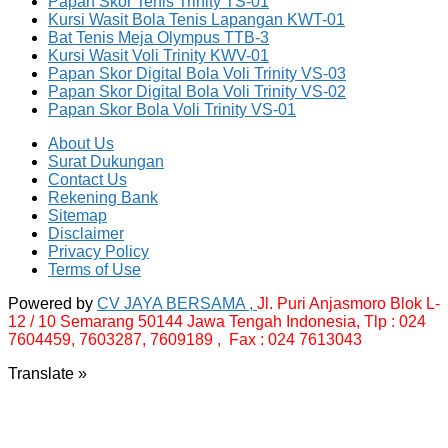
Papan Skor Tenis Trinity TS-01
Kursi Wasit Bola Tenis Lapangan KWT-01
Bat Tenis Meja Olympus TTB-3
Kursi Wasit Voli Trinity KWV-01
Papan Skor Digital Bola Voli Trinity VS-03
Papan Skor Digital Bola Voli Trinity VS-02
Papan Skor Bola Voli Trinity VS-01
About Us
Surat Dukungan
Contact Us
Rekening Bank
Sitemap
Disclaimer
Privacy Policy
Terms of Use
Powered by
CV JAYA BERSAMA ,
Jl. Puri Anjasmoro Blok L-
12 / 10 Semarang 50144 Jawa Tengah Indonesia,
Tlp : 024
7604459, 7603287, 7609189 , Fax : 024 7613043
Translate »