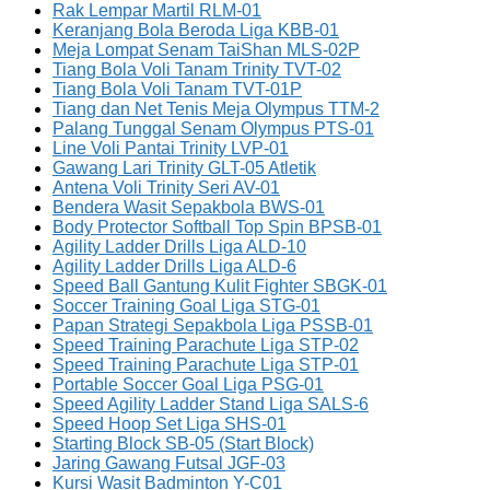
Rak Lempar Martil RLM-01
Keranjang Bola Beroda Liga KBB-01
Meja Lompat Senam TaiShan MLS-02P
Tiang Bola Voli Tanam Trinity TVT-02
Tiang Bola Voli Tanam TVT-01P
Tiang dan Net Tenis Meja Olympus TTM-2
Palang Tunggal Senam Olympus PTS-01
Line Voli Pantai Trinity LVP-01
Gawang Lari Trinity GLT-05 Atletik
Antena Voli Trinity Seri AV-01
Bendera Wasit Sepakbola BWS-01
Body Protector Softball Top Spin BPSB-01
Agility Ladder Drills Liga ALD-10
Agility Ladder Drills Liga ALD-6
Speed Ball Gantung Kulit Fighter SBGK-01
Soccer Training Goal Liga STG-01
Papan Strategi Sepakbola Liga PSSB-01
Speed Training Parachute Liga STP-02
Speed Training Parachute Liga STP-01
Portable Soccer Goal Liga PSG-01
Speed Agility Ladder Stand Liga SALS-6
Speed Hoop Set Liga SHS-01
Starting Block SB-05 (Start Block)
Jaring Gawang Futsal JGF-03
Kursi Wasit Badminton Y-C01