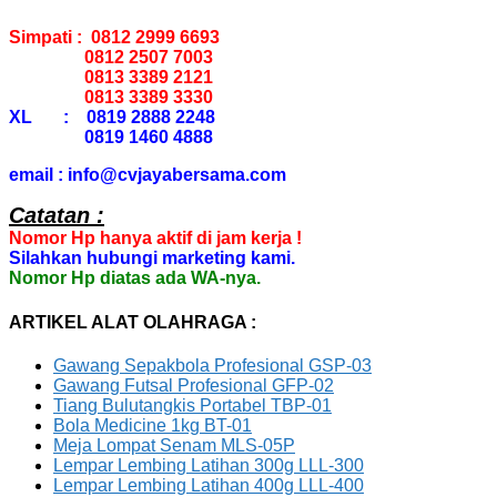
Simpati : 0812 2999 6693
0812 2507 7003
0813 3389 2121
0813 3389 3330
XL : 0819 2888 2248
0819 1460 4888
email : info@cvjayabersama.com
Catatan :
Nomor Hp hanya aktif di jam kerja !
Silahkan hubungi marketing kami.
Nomor Hp diatas ada WA-nya.
ARTIKEL ALAT OLAHRAGA :
Gawang Sepakbola Profesional GSP-03
Gawang Futsal Profesional GFP-02
Tiang Bulutangkis Portabel TBP-01
Bola Medicine 1kg BT-01
Meja Lompat Senam MLS-05P
Lempar Lembing Latihan 300g LLL-300
Lempar Lembing Latihan 400g LLL-400