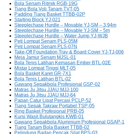
Bola Senam Ritmik RGB-19G
Tiang Bola Voli Tanam TVT-05
Padding Tiang Basket TTBB-02P
Starting Block YJ-021
Steeplechase Hurdle – Movable YJ-SM – 3,94m
Steeplechase Hurdle – Movable YJ-SM – 5m
Steeplechase Hurdle – Water Jump YJ-WJB
Peti Lompat Senam PLS-05M
Peti Lompat Senam PLS-07N
Take-Off Foundation Tray & Board Cover YJ-TJ-006
Meja Jamur Senam MJSL-01
Bola Tenis Latihan Kemasan Ember BTL-02E
Mistar Lompat Tinggi MLT-05
Bola Basket Karet GR-7X1
Bola Tenis Latihan BTL-02
Gawang Sepakbola Profesional GSP-02
Matras Ju Jitsu JJAU MJJ-100
Matras Ju Jitsu JJAU MJJ-64
Papan Catur Lipat Percasi PCLP-52
Tiang Sepak Takraw Portabel TSP-05
Ring Basket Profesional PRB-05
Kursi Wasit Bulutangkis KWB-01
Gawang Sepakbola Aluminium Profesional GSAP-1
Tiang Tanam Bola Basket TTBB-02
Pelindung Badan Pencak Silat BPS-03