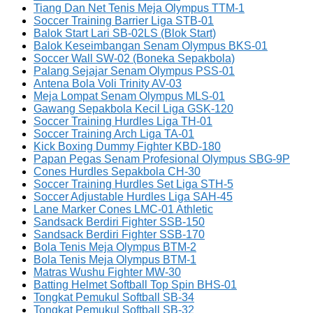
Tiang Dan Net Tenis Meja Olympus TTM-1
Soccer Training Barrier Liga STB-01
Balok Start Lari SB-02LS (Blok Start)
Balok Keseimbangan Senam Olympus BKS-01
Soccer Wall SW-02 (Boneka Sepakbola)
Palang Sejajar Senam Olympus PSS-01
Antena Bola Voli Trinity AV-03
Meja Lompat Senam Olympus MLS-01
Gawang Sepakbola Kecil Liga GSK-120
Soccer Training Hurdles Liga TH-01
Soccer Training Arch Liga TA-01
Kick Boxing Dummy Fighter KBD-180
Papan Pegas Senam Profesional Olympus SBG-9P
Cones Hurdles Sepakbola CH-30
Soccer Training Hurdles Set Liga STH-5
Soccer Adjustable Hurdles Liga SAH-45
Lane Marker Cones LMC-01 Athletic
Sandsack Berdiri Fighter SSB-150
Sandsack Berdiri Fighter SSB-170
Bola Tenis Meja Olympus BTM-2
Bola Tenis Meja Olympus BTM-1
Matras Wushu Fighter MW-30
Batting Helmet Softball Top Spin BHS-01
Tongkat Pemukul Softball SB-34
Tongkat Pemukul Softball SB-32