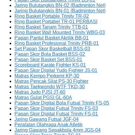
Jaring Bulutangkis BN-02 (Badminton Net)
Jaring Bulutangkis BN-01 (Badminton Net)
Ring Basket Portable Trinity TR-02
Ring Basket Portabel TR-01 PERBASI
Ring Basket Tanam Trinity TTB-01
Ring Basket Wall Mounted Trinity WBG-03
Papan Pantul Basket Akrilik BB-01
Ring Basket Profesional Trinity PRB-01
Set Papan Skor Basketball BSS-03
Papan Skor Bola Basket BSS-02
Papan Skor Basket Set BSS-01
Scoreboard Karate Fighter KS-01
Papan Skor Digital Yudo Fighter JS-01
Matras Kempo Perkemi KP-30
Matras Pencak Silat PS-30 Fighter
Matras Taekwondo WTF TKD-30
Matras Judo PJSI JT-60
Matras Gulat PGSI GL-60A
Papan Skor Digital Bola Futsal Trinity FS-05
Papan Skor Digital Futsal Trinity FS-03
Papan Skor Digital Futsal Trinity FS-01
Jaring Gawang Futsal JGF-04
Peralatan Olahraga Anak Atletik
Jaring Gawang Sepakbola 4mm JGS-04