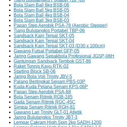
Bola Slam Ball 6kg BSB-06
Bola Slam Ball 5kg BSB-05
Bola Slam Ball 4kg BSB-04
Bola Slam Ball 3kg BSB-03
Papan Step Aerobik PSA-78 (Aerobic Stepper)
Tiang Bulutangkis Portabel TBP-06
Sandsack Kain Terpal SKT-05
Sandsack Kain Terpal SKT-04
Sandsack Kain Terpal SKT-03 (D30 x 100cm)
Gawang Futsal Portabel GFP-05
Jaring Gawang Sepakbola Profesional JGSP-06H
Gantungan Sandsack Tembok GST-86
Raket Tonnis Kayu RTK-02
Starting Block SB-06
Jaring Bola Voli Trinity JBV-5
Palang Bertingkat Senam PBS-03P
Kuda-Kuda Pelana Senam KPS-06P
Papan Step Aerobik PSA-68
Bola Senam Ritmik RGB-185
Gada Senam Ritmik RGC-45C
Simpai Senam Ritmik RGH-81
Gawang Lari Trinity GLT-01 Atletik
Jaring Bulutangkis Trinity JBT-3
Lempar Cakram High Spin 2kg SADH-1200