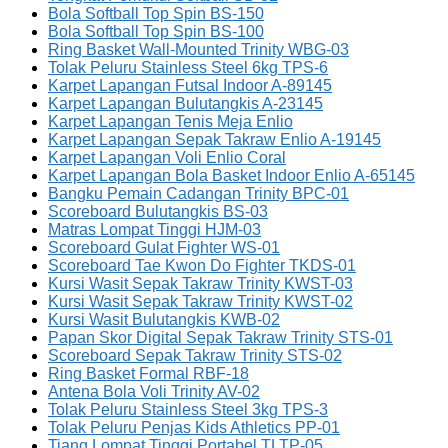
Bola Softball Top Spin BS-150
Bola Softball Top Spin BS-100
Ring Basket Wall-Mounted Trinity WBG-03
Tolak Peluru Stainless Steel 6kg TPS-6
Karpet Lapangan Futsal Indoor A-89145
Karpet Lapangan Bulutangkis A-23145
Karpet Lapangan Tenis Meja Enlio
Karpet Lapangan Sepak Takraw Enlio A-19145
Karpet Lapangan Voli Enlio Coral
Karpet Lapangan Bola Basket Indoor Enlio A-65145
Bangku Pemain Cadangan Trinity BPC-01
Scoreboard Bulutangkis BS-03
Matras Lompat Tinggi HJM-03
Scoreboard Gulat Fighter WS-01
Scoreboard Tae Kwon Do Fighter TKDS-01
Kursi Wasit Sepak Takraw Trinity KWST-03
Kursi Wasit Sepak Takraw Trinity KWST-02
Kursi Wasit Bulutangkis KWB-02
Papan Skor Digital Sepak Takraw Trinity STS-01
Scoreboard Sepak Takraw Trinity STS-02
Ring Basket Formal RBF-18
Antena Bola Voli Trinity AV-02
Tolak Peluru Stainless Steel 3kg TPS-3
Tolak Peluru Penjas Kids Athletics PP-01
Tiang Lompat Tinggi Portabel TLTP-05