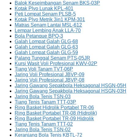
Balok Keseimbangan Senam BKS-03P
Kotak Plyo Lunak KPL-401
Peti Lompat Senam PLSB-5
Kotak Plyo Metrik 3in1 KPM-301
Matras Senam Lantai MSL-612
Lempar Lembing Anak LLA-70
Bola Petanque BPQ-3
Galah Lompat Galah GLG-68
Galah Lompat Galah GLG-63
Galah Lompat Galah GLG-59
Palang Tunggal Senam PTS-05JR
Kursi Wasit Voli Profesional KWV-02P
Tiang Voli Tanam TVT-06P
Jaring Voli Profesional JBVP-09
Jaring Voli Profesional JBVP-08
Jaring Gawang Sepakbola Heksagonal HSGN-05H
Jaring Gawang Sepakbola Heksagonal HSGN-03H
Jaring Bola Tenis TSN-03
Tiang Tenis Tanam TTT-03P
Ring Basket Hidrolik Portabel TR-06
Ring Basket Portabel TR-08 (Hidrolik)
Ring Basket Portabel TR-09 Hidrolik
Tiang Tenis Tanam TTT-02
Jaring Bola Tenis TSN-02
Keranjang Bola Tenis KBTL-72