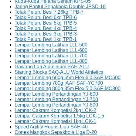
Kuda-Kuda Pelana Senam KPS-05
Jaring Pantul Sepakbola Double JPSD-18
Tolak Peluru Besi 7.26kg TPB-7
Tolak Peluru Besi 6kg TPB-6
Tolak Peluru Besi 5kg TPB-5
Tolak Peluru Besi 4kg TPB-4
Tolak Peluru Besi 3kg TPB-3
Tolak Peluru Besi 1kg TPB-1
Lempar Lembing Latihan LLL-500
Lempar Lembing Latihan LLL-600
Lempar Lembing Latihan LLL-700
Lempar Lembing Latihan LLL-800
Gawang Lari Aluminium SAH-ALU
Starting Blocks SAQ-ALU World Athletics
Lempar Lembing 600g 65m Flex 6.0 SAF-MC600
Lempar Lembing 700g IAAF SAF-YC700
Lempar Lembing 800g 85m Flex 5.0 SAF-MC800
Lempar Lembing Pertandingan YJ-600
Lempar Lembing Pertandingan YJ-700
Lempar Lembing Pertandingan YJ-800
Lempar Cakram Kompetisi 2kg LCK-2
Lempar Cakram Kompetisi 1.5kg LCK-1.5
Lempar Cakram Kompetisi 1kg LCK-1
Speed Agility Hoops Liga SAH-40
Cones Mangkok Sepakbola Liga D-20