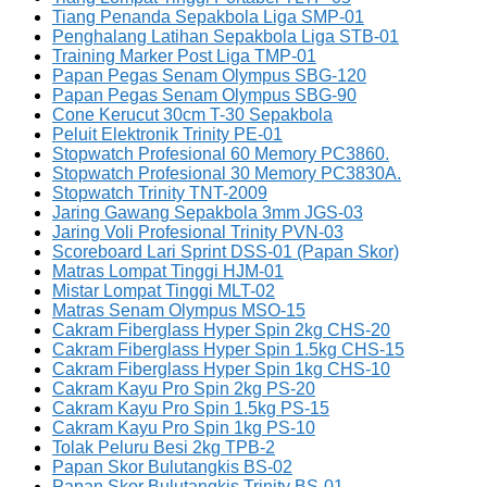
Tiang Penanda Sepakbola Liga SMP-01
Penghalang Latihan Sepakbola Liga STB-01
Training Marker Post Liga TMP-01
Papan Pegas Senam Olympus SBG-120
Papan Pegas Senam Olympus SBG-90
Cone Kerucut 30cm T-30 Sepakbola
Peluit Elektronik Trinity PE-01
Stopwatch Profesional 60 Memory PC3860.
Stopwatch Profesional 30 Memory PC3830A.
Stopwatch Trinity TNT-2009
Jaring Gawang Sepakbola 3mm JGS-03
Jaring Voli Profesional Trinity PVN-03
Scoreboard Lari Sprint DSS-01 (Papan Skor)
Matras Lompat Tinggi HJM-01
Mistar Lompat Tinggi MLT-02
Matras Senam Olympus MSO-15
Cakram Fiberglass Hyper Spin 2kg CHS-20
Cakram Fiberglass Hyper Spin 1.5kg CHS-15
Cakram Fiberglass Hyper Spin 1kg CHS-10
Cakram Kayu Pro Spin 2kg PS-20
Cakram Kayu Pro Spin 1.5kg PS-15
Cakram Kayu Pro Spin 1kg PS-10
Tolak Peluru Besi 2kg TPB-2
Papan Skor Bulutangkis BS-02
Papan Skor Bulutangkis Trinity BS-01