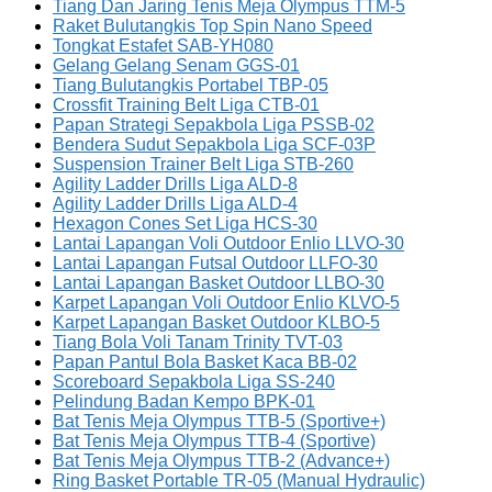
Tiang Dan Jaring Tenis Meja Olympus TTM-5
Raket Bulutangkis Top Spin Nano Speed
Tongkat Estafet SAB-YH080
Gelang Gelang Senam GGS-01
Tiang Bulutangkis Portabel TBP-05
Crossfit Training Belt Liga CTB-01
Papan Strategi Sepakbola Liga PSSB-02
Bendera Sudut Sepakbola Liga SCF-03P
Suspension Trainer Belt Liga STB-260
Agility Ladder Drills Liga ALD-8
Agility Ladder Drills Liga ALD-4
Hexagon Cones Set Liga HCS-30
Lantai Lapangan Voli Outdoor Enlio LLVO-30
Lantai Lapangan Futsal Outdoor LLFO-30
Lantai Lapangan Basket Outdoor LLBO-30
Karpet Lapangan Voli Outdoor Enlio KLVO-5
Karpet Lapangan Basket Outdoor KLBO-5
Tiang Bola Voli Tanam Trinity TVT-03
Papan Pantul Bola Basket Kaca BB-02
Scoreboard Sepakbola Liga SS-240
Pelindung Badan Kempo BPK-01
Bat Tenis Meja Olympus TTB-5 (Sportive+)
Bat Tenis Meja Olympus TTB-4 (Sportive)
Bat Tenis Meja Olympus TTB-2 (Advance+)
Ring Basket Portable TR-05 (Manual Hydraulic)