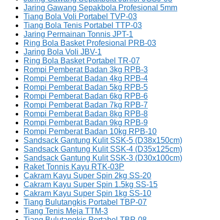
Jaring Gawang Sepakbola Profesional 5mm
Tiang Bola Voli Portabel TVP-03
Tiang Bola Tenis Portabel TTP-03
Jaring Permainan Tonnis JPT-1
Ring Bola Basket Profesional PRB-03
Jaring Bola Voli JBV-1
Ring Bola Basket Portabel TR-07
Rompi Pemberat Badan 3kg RPB-3
Rompi Pemberat Badan 4kg RPB-4
Rompi Pemberat Badan 5kg RPB-5
Rompi Pemberat Badan 6kg RPB-6
Rompi Pemberat Badan 7kg RPB-7
Rompi Pemberat Badan 8kg RPB-8
Rompi Pemberat Badan 9kg RPB-9
Rompi Pemberat Badan 10kg RPB-10
Sandsack Gantung Kulit SSK-5 (D38x150cm)
Sandsack Gantung Kulit SSK-4 (D35x125cm)
Sandsack Gantung Kulit SSK-3 (D30x100cm)
Raket Tonnis Kayu RTK-03P
Cakram Kayu Super Spin 2kg SS-20
Cakram Kayu Super Spin 1.5kg SS-15
Cakram Kayu Super Spin 1kg SS-10
Tiang Bulutangkis Portabel TBP-07
Tiang Tenis Meja TTM-3
Tiang Bulutangkis Portabel TBP-08