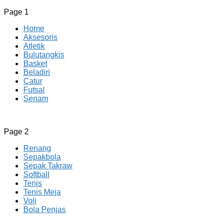
Page 1
Home
Aksesoris
Atletik
Bulutangkis
Basket
Beladiri
Catur
Futsal
Senam
CV JAYA BERSAMA Co Id
Menyediakan Semua Perlengkapan Olahraga Yang Lengkap, 
Page 2
Renang
Sepakbola
Sepak Takraw
Softball
Tenis
Tenis Meja
Voli
Bola Penjas