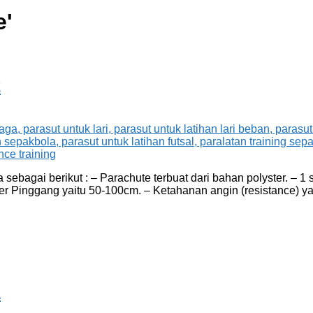
e
'
2
ebagai berikut : – Parachute terbuat dari bahan polyster. – 1 s
 Pinggang yaitu 50-100cm. – Ketahanan angin (resistance) yaitu
1