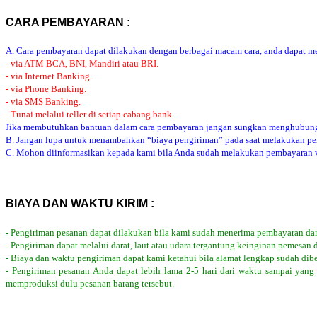
CARA PEMBAYARAN :
A. Cara pembayaran dapat dilakukan dengan berbagai macam cara, anda dapat mem
- via ATM BCA, BNI, Mandiri atau BRI.
- via Internet Banking.
- via Phone Banking.
- via SMS Banking.
- Tunai melalui teller di setiap cabang bank.
Jika membutuhkan bantuan dalam cara pembayaran jangan sungkan menghubung
B. Jangan lupa untuk menambahkan “biaya pengiriman” pada saat melakukan p
C. Mohon diinformasikan kepada kami bila Anda sudah melakukan pembayaran via
BIAYA DAN WAKTU KIRIM :
- Pengiriman pesanan dapat dilakukan bila kami sudah menerima pembayaran dar
- Pengiriman dapat melalui darat, laut atau udara tergantung keinginan pemesan 
- Biaya dan waktu pengiriman dapat kami ketahui bila alamat lengkap sudah dib
- Pengiriman pesanan Anda dapat lebih lama 2-5 hari dari waktu sampai yang
memproduksi dulu pesanan barang tersebut.