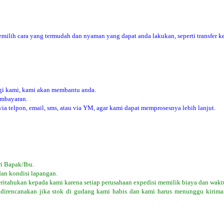
ilih cara yang termudah dan nyaman yang dapat anda lakukan, seperti transfer ke
i kami, kami akan membantu anda.
embayaran.
 telpon, email, sms, atau via YM, agar kami dapat memprosesnya lebih lanjut.
i Bapak/Ibu.
dan kondisi lapangan.
eritahukan kepada kami karena setiap perusahaan expedisi memilik biaya dan wakt
 direncanakan jika stok di gudang kami habis dan kami harus menunggu kiriman