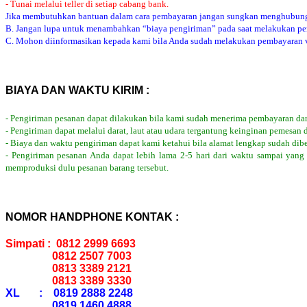
- Tunai melalui teller di setiap cabang bank.
Jika membutuhkan bantuan dalam cara pembayaran jangan sungkan menghubung
B. Jangan lupa untuk menambahkan “biaya pengiriman” pada saat melakukan p
C. Mohon diinformasikan kepada kami bila Anda sudah melakukan pembayaran via
BIAYA DAN WAKTU KIRIM :
- Pengiriman pesanan dapat dilakukan bila kami sudah menerima pembayaran dar
- Pengiriman dapat melalui darat, laut atau udara tergantung keinginan pemesan 
- Biaya dan waktu pengiriman dapat kami ketahui bila alamat lengkap sudah dib
- Pengiriman pesanan Anda dapat lebih lama 2-5 hari dari waktu sampai yang
memproduksi dulu pesanan barang tersebut.
NOMOR HANDPHONE KONTAK :
Simpati : 0812 2999 6693
0812 2507 7003
0813 3389 2121
0813 3389 3330
XL : 0819 2888 2248
0819 1460 4888