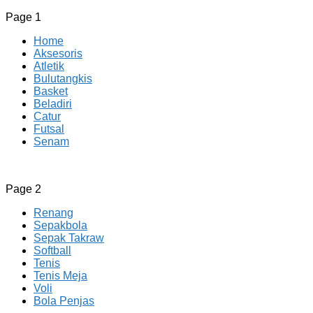
Page 1
Home
Aksesoris
Atletik
Bulutangkis
Basket
Beladiri
Catur
Futsal
Senam
CV JAYA BERSAMA Co Id
Menyediakan Semua Perlengkapan Olahraga Yang Lengkap, 
Page 2
Renang
Sepakbola
Sepak Takraw
Softball
Tenis
Tenis Meja
Voli
Bola Penjas