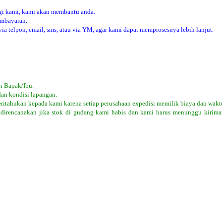
i kami, kami akan membantu anda.
embayaran.
 telpon, email, sms, atau via YM, agar kami dapat memprosesnya lebih lanjut.
i Bapak/Ibu.
dan kondisi lapangan.
eritahukan kepada kami karena setiap perusahaan expedisi memilik biaya dan wakt
 direncanakan jika stok di gudang kami habis dan kami harus menunggu kiriman