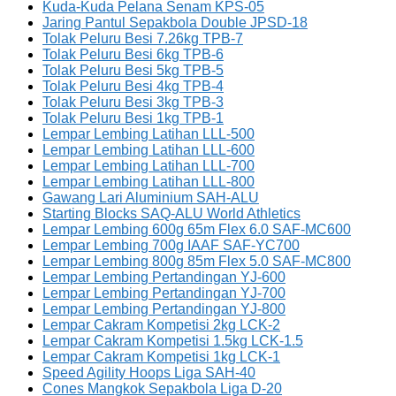
Kuda-Kuda Pelana Senam KPS-05
Jaring Pantul Sepakbola Double JPSD-18
Tolak Peluru Besi 7.26kg TPB-7
Tolak Peluru Besi 6kg TPB-6
Tolak Peluru Besi 5kg TPB-5
Tolak Peluru Besi 4kg TPB-4
Tolak Peluru Besi 3kg TPB-3
Tolak Peluru Besi 1kg TPB-1
Lempar Lembing Latihan LLL-500
Lempar Lembing Latihan LLL-600
Lempar Lembing Latihan LLL-700
Lempar Lembing Latihan LLL-800
Gawang Lari Aluminium SAH-ALU
Starting Blocks SAQ-ALU World Athletics
Lempar Lembing 600g 65m Flex 6.0 SAF-MC600
Lempar Lembing 700g IAAF SAF-YC700
Lempar Lembing 800g 85m Flex 5.0 SAF-MC800
Lempar Lembing Pertandingan YJ-600
Lempar Lembing Pertandingan YJ-700
Lempar Lembing Pertandingan YJ-800
Lempar Cakram Kompetisi 2kg LCK-2
Lempar Cakram Kompetisi 1.5kg LCK-1.5
Lempar Cakram Kompetisi 1kg LCK-1
Speed Agility Hoops Liga SAH-40
Cones Mangkok Sepakbola Liga D-20