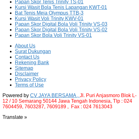
Papan Skor Tenis Trinity TS-01
Kursi Wasit Bola Tenis Lapangan KWT-01
Bat Tenis Meja Olympus TTB-3
Kursi Wasit Voli Trinity KWV-01
Papan Skor Digital Bola Voli Trinity VS-03
Papan Skor Digital Bola Voli Trinity VS-02
Papan Skor Bola Voli Trinity VS-01
About Us
Surat Dukungan
Contact Us
Rekening Bank
Sitemap
Disclaimer
Privacy Policy
Terms of Use
Powered by
CV JAYA BERSAMA ,
Jl. Puri Anjasmoro Blok L-
12 / 10 Semarang 50144 Jawa Tengah Indonesia,
Tlp : 024
7604459, 7603287, 7609189 , Fax : 024 7613043
Translate »