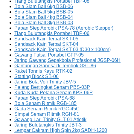
Tiang Bulutangkis Portabel TBP-08
Bola Slam Ball 6kg BSB-06
Bola Slam Ball 5kg BSB-05
Bola Slam Ball 4kg BSB-04
Bola Slam Ball 3kg BSB-03
Papan Step Aerobik PSA-78 (Aerobic Stepper)
Tiang Bulutangkis Portabel TBP-06
Sandsack Kain Terpal SKT-05
Sandsack Kain Terpal SKT-04
Sandsack Kain Terpal SKT-03 (D30 x 100cm)
Gawang Futsal Portabel GFP-05
Jaring Gawang Sepakbola Profesional JGSP-06H
Gantungan Sandsack Tembok GST-86
Raket Tonnis Kayu RTK-02
Starting Block SB-06
Jaring Bola Voli Trinity JBV-5
Palang Bertingkat Senam PBS-03P
Kuda-Kuda Pelana Senam KPS-06P
Papan Step Aerobik PSA-68
Bola Senam Ritmik RGB-185
Gada Senam Ritmik RGC-45C
Simpai Senam Ritmik RGH-81
Gawang Lari Trinity GLT-01 Atletik
Jaring Bulutangkis Trinity JBT-3
Lempar Cakram High Spin 2kg SADH-1200