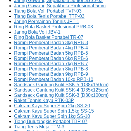
Jaring Gawang Sepakbola Junior JGSJ-03
Jaring Gawang Sepakbola Profesional 5mm
Tiang Bola Voli Portabel TVP-03
Tiang Bola Tenis Portabel TTP-03
Jaring Permainan Tonnis JPT-1
Ring Bola Basket Profesional PRB-03
Jaring Bola Voli JBV-1
Ring Bola Basket Portabel TR-07
Rompi Pemberat Badan 3kg RPB-3
Rompi Pemberat Badan 4kg RPB-4
Rompi Pemberat Badan 5kg RPB-5
Rompi Pemberat Badan 6kg RPB-6
Rompi Pemberat Badan 7kg RPB-7
Rompi Pemberat Badan 8kg RPB-8
Rompi Pemberat Badan 9kg RPB-9
Rompi Pemberat Badan 10kg RPB-10
Sandsack Gantung Kulit SSK-5 (D38x150cm)
Sandsack Gantung Kulit SSK-4 (D35x125cm)
Sandsack Gantung Kulit SSK-3 (D30x100cm)
Raket Tonnis Kayu RTK-03P
Cakram Kayu Super Spin 2kg SS-20
Cakram Kayu Super Spin 1.5kg SS-15
Cakram Kayu Super Spin 1kg SS-10
Tiang Bulutangkis Portabel TBP-07
Tiang Tenis Meja TTM-3