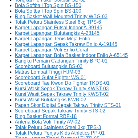
Bola Softball Top Spin BS-150
Bola Softball Top Spin BS-100
Ring Basket Wall-Mounted Trinity WBG-03
Tolak Peluru Stainless Steel 6kg TPS-6
Karpet Lapangan Futsal Indoor A-89145
Karpet Lapangan Bulutangkis A-23145
Karpet Lapangan Tenis Meja Enlio
Karpet Lapangan Sepak Takraw Enlio A-19145
Karpet Lapangan Voli Enlio Coral
Karpet Lapangan Bola Basket Indoor Enlio A-65145
Bangku Pemain Cadangan Trinity BPC-01
Scoreboard Bulutangkis BS-03
Matras Lompat Tinggi HJM-03
Scoreboard Gulat Fighter WS-01
Scoreboard Tae Kwon Do Fighter TKDS-01
Kursi Wasit Sepak Takraw Trinity KWST-03
Kursi Wasit Sepak Takraw Trinity KWST-02
Kursi Wasit Bulutangkis KWB-02
Papan Skor Digital Sepak Takraw Trinity STS-01
Scoreboard Sepak Takraw Trinity STS-02
Ring Basket Formal RBF-18
Antena Bola Voli Trinity AV-02
Tolak Peluru Stainless Steel 3kg TPS-3
Tolak Peluru Penjas Kids Athletics PP-01