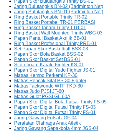
Papan Skor Bulutangkis Trinity BS-01
Jaring Bulutangkis BN-02 (Badminton Net)
Jaring Bulutangkis BN-01 (Badminton Net)
Ring Basket Portable Trinity TR-02
Ring Basket Portabel TR-01 PERBASI
Ring Basket Tanam Trinity TTB-01
Ring Basket Wall Mounted Trinity WBG-03
Papan Pantul Basket Akrilik BB-01
Ring Basket Profesional Trinity PRB-01
Set Papan Skor Basketball BSS-03
Papan Skor Bola Basket BSS-02
Papan Skor Basket Set BSS-01
Scoreboard Karate Fighter KS-01
Papan Skor Digital Yudo Fighter JS-01
Matras Kempo Perkemi KP-30
Matras Pencak Silat PS-30 Fighter
Matras Taekwondo WTF TKD-30
Matras Judo PJSI JT-60
Matras Gulat PGSI GL-60A
Papan Skor Digital Bola Futsal Trinity FS-05
Papan Skor Digital Futsal Trinity FS-03
Papan Skor Digital Futsal Trinity FS-01
Jaring Gawang Futsal JGF-04
Peralatan Olahraga Anak Atletik
Jaring Gawang Sepakbola 4mm JGS-04