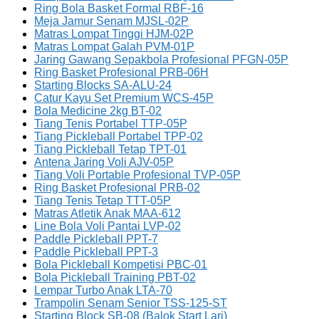
Ring Bola Basket Formal RBF-16
Meja Jamur Senam MJSL-02P
Matras Lompat Tinggi HJM-02P
Matras Lompat Galah PVM-01P
Jaring Gawang Sepakbola Profesional PFGN-05P
Ring Basket Profesional PRB-06H
Starting Blocks SA-ALU-24
Catur Kayu Set Premium WCS-45P
Bola Medicine 2kg BT-02
Tiang Tenis Portabel TTP-05P
Tiang Pickleball Portabel TPP-02
Tiang Pickleball Tetap TPT-01
Antena Jaring Voli AJV-05P
Tiang Voli Portable Profesional TVP-05P
Ring Basket Profesional PRB-02
Tiang Tenis Tetap TTT-05P
Matras Atletik Anak MAA-612
Line Bola Voli Pantai LVP-02
Paddle Pickleball PPT-7
Paddle Pickleball PPT-3
Bola Pickleball Kompetisi PBC-01
Bola Pickleball Training PBT-02
Lempar Turbo Anak LTA-70
Trampolin Senam Senior TSS-125-ST
Starting Block SB-08 (Balok Start Lari)