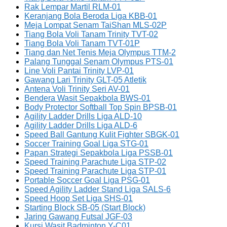
Rak Lempar Martil RLM-01
Keranjang Bola Beroda Liga KBB-01
Meja Lompat Senam TaiShan MLS-02P
Tiang Bola Voli Tanam Trinity TVT-02
Tiang Bola Voli Tanam TVT-01P
Tiang dan Net Tenis Meja Olympus TTM-2
Palang Tunggal Senam Olympus PTS-01
Line Voli Pantai Trinity LVP-01
Gawang Lari Trinity GLT-05 Atletik
Antena Voli Trinity Seri AV-01
Bendera Wasit Sepakbola BWS-01
Body Protector Softball Top Spin BPSB-01
Agility Ladder Drills Liga ALD-10
Agility Ladder Drills Liga ALD-6
Speed Ball Gantung Kulit Fighter SBGK-01
Soccer Training Goal Liga STG-01
Papan Strategi Sepakbola Liga PSSB-01
Speed Training Parachute Liga STP-02
Speed Training Parachute Liga STP-01
Portable Soccer Goal Liga PSG-01
Speed Agility Ladder Stand Liga SALS-6
Speed Hoop Set Liga SHS-01
Starting Block SB-05 (Start Block)
Jaring Gawang Futsal JGF-03
Kursi Wasit Badminton Y-C01