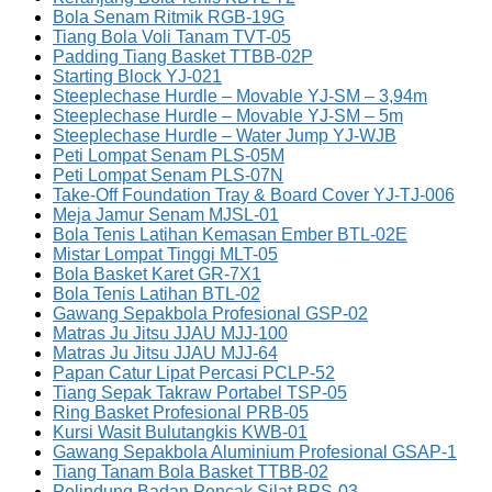
Bola Senam Ritmik RGB-19G
Tiang Bola Voli Tanam TVT-05
Padding Tiang Basket TTBB-02P
Starting Block YJ-021
Steeplechase Hurdle – Movable YJ-SM – 3,94m
Steeplechase Hurdle – Movable YJ-SM – 5m
Steeplechase Hurdle – Water Jump YJ-WJB
Peti Lompat Senam PLS-05M
Peti Lompat Senam PLS-07N
Take-Off Foundation Tray & Board Cover YJ-TJ-006
Meja Jamur Senam MJSL-01
Bola Tenis Latihan Kemasan Ember BTL-02E
Mistar Lompat Tinggi MLT-05
Bola Basket Karet GR-7X1
Bola Tenis Latihan BTL-02
Gawang Sepakbola Profesional GSP-02
Matras Ju Jitsu JJAU MJJ-100
Matras Ju Jitsu JJAU MJJ-64
Papan Catur Lipat Percasi PCLP-52
Tiang Sepak Takraw Portabel TSP-05
Ring Basket Profesional PRB-05
Kursi Wasit Bulutangkis KWB-01
Gawang Sepakbola Aluminium Profesional GSAP-1
Tiang Tanam Bola Basket TTBB-02
Pelindung Badan Pencak Silat BPS-03