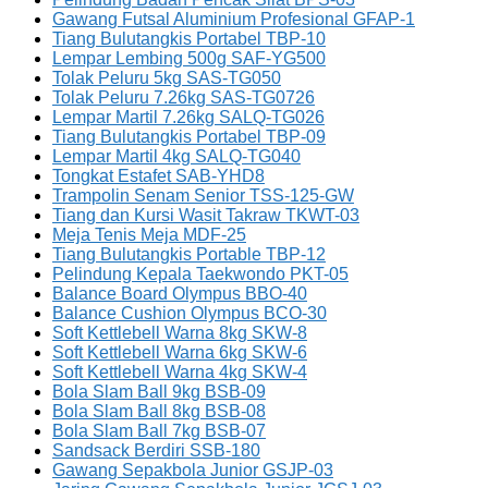
Gawang Futsal Aluminium Profesional GFAP-1
Tiang Bulutangkis Portabel TBP-10
Lempar Lembing 500g SAF-YG500
Tolak Peluru 5kg SAS-TG050
Tolak Peluru 7.26kg SAS-TG0726
Lempar Martil 7.26kg SALQ-TG026
Tiang Bulutangkis Portabel TBP-09
Lempar Martil 4kg SALQ-TG040
Tongkat Estafet SAB-YHD8
Trampolin Senam Senior TSS-125-GW
Tiang dan Kursi Wasit Takraw TKWT-03
Meja Tenis Meja MDF-25
Tiang Bulutangkis Portable TBP-12
Pelindung Kepala Taekwondo PKT-05
Balance Board Olympus BBO-40
Balance Cushion Olympus BCO-30
Soft Kettlebell Warna 8kg SKW-8
Soft Kettlebell Warna 6kg SKW-6
Soft Kettlebell Warna 4kg SKW-4
Bola Slam Ball 9kg BSB-09
Bola Slam Ball 8kg BSB-08
Bola Slam Ball 7kg BSB-07
Sandsack Berdiri SSB-180
Gawang Sepakbola Junior GSJP-03