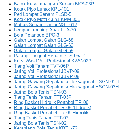
Balok Keseimbangan Senam BKS-03P
Kotak Plyo Lunak KPL-401
Peti Lompat Senam PLSB-5
Kotak Plyo Metrik 3in1 KPM-301
Matras Senam Lantai MSL-612
Lempar Lembing Anak LLA-70
Bola Petanque BPQ-3
Galah Lompat Galah GLG-68
Galah Lompat Galah GLG-63
Galah Lompat Galah GLG-59
Palang Tunggal Senam PTS-05JR
Kursi Wasit Voli Profesional KWV-02P
Tiang Voli Tanam TVT-06P
Jaring Voli Profesional JBVP-09
Jaring Voli Profesional JBVP-08
Jaring Gawang Sepakbola Heksagonal HSGN-05H
Jaring Gawang Sepakbola Heksagonal HSGN-03H
Jaring Bola Tenis TSN-03
Tiang Tenis Tanam TTT-03P
Ring Basket Hidrolik Portabel TR-06
Ring Basket Portabel TR-08 (Hidrolik)
Ring Basket Portabel TR-09 Hidrolik
Tiang Tenis Tanam TTT-02
Jaring Bola Tenis TSN-02
Keranjang Bola Tenis KBTL-72