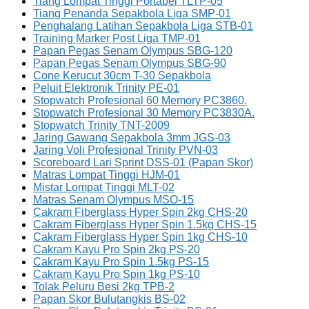
Tiang Lompat Tinggi Portabel TLTP-05
Tiang Penanda Sepakbola Liga SMP-01
Penghalang Latihan Sepakbola Liga STB-01
Training Marker Post Liga TMP-01
Papan Pegas Senam Olympus SBG-120
Papan Pegas Senam Olympus SBG-90
Cone Kerucut 30cm T-30 Sepakbola
Peluit Elektronik Trinity PE-01
Stopwatch Profesional 60 Memory PC3860.
Stopwatch Profesional 30 Memory PC3830A.
Stopwatch Trinity TNT-2009
Jaring Gawang Sepakbola 3mm JGS-03
Jaring Voli Profesional Trinity PVN-03
Scoreboard Lari Sprint DSS-01 (Papan Skor)
Matras Lompat Tinggi HJM-01
Mistar Lompat Tinggi MLT-02
Matras Senam Olympus MSO-15
Cakram Fiberglass Hyper Spin 2kg CHS-20
Cakram Fiberglass Hyper Spin 1.5kg CHS-15
Cakram Fiberglass Hyper Spin 1kg CHS-10
Cakram Kayu Pro Spin 2kg PS-20
Cakram Kayu Pro Spin 1.5kg PS-15
Cakram Kayu Pro Spin 1kg PS-10
Tolak Peluru Besi 2kg TPB-2
Papan Skor Bulutangkis BS-02