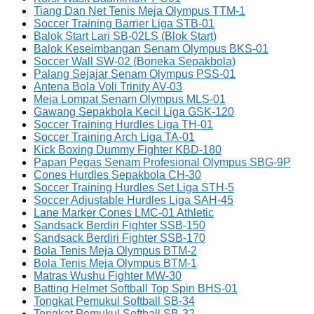
Tiang Dan Net Tenis Meja Olympus TTM-1
Soccer Training Barrier Liga STB-01
Balok Start Lari SB-02LS (Blok Start)
Balok Keseimbangan Senam Olympus BKS-01
Soccer Wall SW-02 (Boneka Sepakbola)
Palang Sejajar Senam Olympus PSS-01
Antena Bola Voli Trinity AV-03
Meja Lompat Senam Olympus MLS-01
Gawang Sepakbola Kecil Liga GSK-120
Soccer Training Hurdles Liga TH-01
Soccer Training Arch Liga TA-01
Kick Boxing Dummy Fighter KBD-180
Papan Pegas Senam Profesional Olympus SBG-9P
Cones Hurdles Sepakbola CH-30
Soccer Training Hurdles Set Liga STH-5
Soccer Adjustable Hurdles Liga SAH-45
Lane Marker Cones LMC-01 Athletic
Sandsack Berdiri Fighter SSB-150
Sandsack Berdiri Fighter SSB-170
Bola Tenis Meja Olympus BTM-2
Bola Tenis Meja Olympus BTM-1
Matras Wushu Fighter MW-30
Batting Helmet Softball Top Spin BHS-01
Tongkat Pemukul Softball SB-34
Tongkat Pemukul Softball SB-32