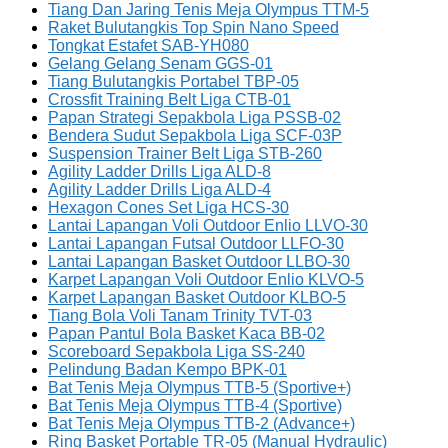
Tiang Dan Jaring Tenis Meja Olympus TTM-5
Raket Bulutangkis Top Spin Nano Speed
Tongkat Estafet SAB-YH080
Gelang Gelang Senam GGS-01
Tiang Bulutangkis Portabel TBP-05
Crossfit Training Belt Liga CTB-01
Papan Strategi Sepakbola Liga PSSB-02
Bendera Sudut Sepakbola Liga SCF-03P
Suspension Trainer Belt Liga STB-260
Agility Ladder Drills Liga ALD-8
Agility Ladder Drills Liga ALD-4
Hexagon Cones Set Liga HCS-30
Lantai Lapangan Voli Outdoor Enlio LLVO-30
Lantai Lapangan Futsal Outdoor LLFO-30
Lantai Lapangan Basket Outdoor LLBO-30
Karpet Lapangan Voli Outdoor Enlio KLVO-5
Karpet Lapangan Basket Outdoor KLBO-5
Tiang Bola Voli Tanam Trinity TVT-03
Papan Pantul Bola Basket Kaca BB-02
Scoreboard Sepakbola Liga SS-240
Pelindung Badan Kempo BPK-01
Bat Tenis Meja Olympus TTB-5 (Sportive+)
Bat Tenis Meja Olympus TTB-4 (Sportive)
Bat Tenis Meja Olympus TTB-2 (Advance+)
Ring Basket Portable TR-05 (Manual Hydraulic)