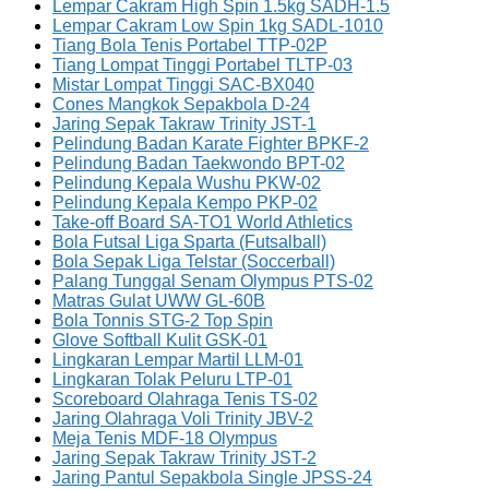
Lempar Cakram High Spin 1.5kg SADH-1.5
Lempar Cakram Low Spin 1kg SADL-1010
Tiang Bola Tenis Portabel TTP-02P
Tiang Lompat Tinggi Portabel TLTP-03
Mistar Lompat Tinggi SAC-BX040
Cones Mangkok Sepakbola D-24
Jaring Sepak Takraw Trinity JST-1
Pelindung Badan Karate Fighter BPKF-2
Pelindung Badan Taekwondo BPT-02
Pelindung Kepala Wushu PKW-02
Pelindung Kepala Kempo PKP-02
Take-off Board SA-TO1 World Athletics
Bola Futsal Liga Sparta (Futsalball)
Bola Sepak Liga Telstar (Soccerball)
Palang Tunggal Senam Olympus PTS-02
Matras Gulat UWW GL-60B
Bola Tonnis STG-2 Top Spin
Glove Softball Kulit GSK-01
Lingkaran Lempar Martil LLM-01
Lingkaran Tolak Peluru LTP-01
Scoreboard Olahraga Tenis TS-02
Jaring Olahraga Voli Trinity JBV-2
Meja Tenis MDF-18 Olympus
Jaring Sepak Takraw Trinity JST-2
Jaring Pantul Sepakbola Single JPSS-24