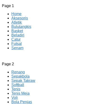
Page 1
Home
Aksesoris
Atletik
Bulutangkis
Basket
Beladiri
Catur
Futsal
Senam
CV JAYA BERSAMA Co Id
Menyediakan Semua Perlengkapan Olahraga Yang
Page 2
Lengkap, Berkualitas Dengan Harga Yang Murah
Renang
Sepakbola
Sepak Takraw
Softball
Tenis
Tenis Meja
Voli
Bola Penjas