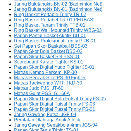
Jaring Bulutangkis BN-02 (Badminton Net)
Jaring Bulutangkis BN-01 (Badminton Net)
Ring Basket Portable Trinity TR-02
Ring Basket Portabel TR-01 PERBASI
Ring Basket Tanam Trinity TTB-01
Ring Basket Wall Mounted Trinity WBG-03
Papan Pantul Basket Akrilik BB-01
Ring Basket Profesional Trinity PRB-01
Set Papan Skor Basketball BSS-03
Papan Skor Bola Basket BSS-02
Papan Skor Basket Set BSS-01
Scoreboard Karate Fighter KS-01
Papan Skor Digital Yudo Fighter JS-01
Matras Kempo Perkemi KP-30
Matras Pencak Silat PS-30 Fighter
Matras Taekwondo WTF TKD-30
Matras Judo PJSI JT-60
Matras Gulat PGSI GL-60A
Papan Skor Digital Bola Futsal Trinity FS-05
Papan Skor Digital Futsal Trinity FS-03
Papan Skor Digital Futsal Trinity FS-01
Jaring Gawang Futsal JGF-04
Peralatan Olahraga Anak Atletik
Jaring Gawang Sepakbola 4mm JGS-04
Papan Skor Tenis Trinity TS-01