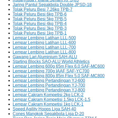
Jaring Pantul Sepakbola Double JPSD-18
Tolak Peluru Besi 7.26kg TPB-7
Tolak Peluru Besi 6kg TPB-6
Tolak Peluru Besi 5kg TPB-5
Tolak Peluru Besi 4kg TPB-4
Tolak Peluru Besi 3kg TPB-3
Tolak Peluru Besi 1kg TPB-1
Lempar Lembing Latihan LLL-500
Lempar Lembing Latihan LLL-600
Lempar Lembing Latihan LLL-700
Lempar Lembing Latihan LLL-800
Gawang Lari Aluminium SAH-ALU
Starting Blocks SAQ-ALU World Athletics
Lempar Lembing 600g 65m Flex 6.0 SAF-MC600
Lempar Lembing 700g IAAF SAF-YC700
Lempar Lembing 800g 85m Flex 5.0 SAF-MC800
Lempar Lembing Pertandingan YJ-600
Lempar Lembing Pertandingan YJ-700
Lempar Lembing Pertandingan YJ-800
Lempar Cakram Kompetisi 2kg LCK-2
Lempar Cakram Kompetisi 1.5kg LCK-1.5
Lempar Cakram Kompetisi 1kg LCK-1
Speed Agility Hoops Liga SAH-40
Cones Mangkok Sepakbola Liga D-20