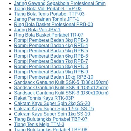
Jaring Gawang Sepakbola Profesional 5mm
Tiang Bola Voli Portabel TVP-03
Tiang Bola Tenis Portabel TTP-03
Jaring Permainan Tonnis JPT-1
Ring Bola Basket Profesional PRB-03
Jaring Bola Voli JBV-1
Ring Bola Basket Portabel TR-07
Rompi Pemberat Badan 3kg RPB-3
Rompi Pemberat Badan 4kg RPB-4
Rompi Pemberat Badan 5kg RPB-5
Rompi Pemberat Badan 6kg RPB-6
Rompi Pemberat Badan 7kg RPB-7
Rompi Pemberat Badan 8kg RPB-8
Rompi Pemberat Badan 9kg RPB-9
Rompi Pemberat Badan 10kg RPB-10
Sandsack Gantung Kulit SSK-5 (D38x150cm)
Sandsack Gantung Kulit SSK-4 (D35x125cm)
Sandsack Gantung Kulit SSK-3 (D30x100cm)
Raket Tonnis Kayu RTK-03P
Cakram Kayu Super Spin 2kg SS-20
Cakram Kayu Super Spin 1.5kg SS-15
Cakram Kayu Super Spin 1kg SS-10
Tiang Bulutangkis Portabel TBP-07
Tiang Tenis Meja TTM-3
Tiang Bulutangkis Portabel TBP-08