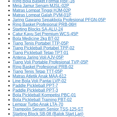
Ring Bola Basket Formal RBF-16
Meja Jamur Senam MJSL-02P
Matras Lompat Tinggi HJM-02P
Matras Lompat Galah PVM-01P
Jaring Gawang Sepakbola Profesional PFGN-05P
Ring Basket Profesional PRB-06H
Starting Blocks SA-ALU-24
Catur Kayu Set Premium WCS-45P
Bola Medicine 2kg BT-02
Tiang Tenis Portabel TTP-05P
Tiang Pickleball Portabel TPP-02
Tiang Pickleball Tetap TPT-01
Antena Jaring Voli AJV-05P
Tiang Voli Portable Profesional TVP-05P
Ring Basket Profesional PRB-02
Tiang Tenis Tetap TTT-05P
Matras Atletik Anak MAA-612
Line Bola Voli Pantai LVP-02
Paddle Pickleball PPT-7
Paddle Pickleball PPT-3
Bola Pickleball Kompetisi PBC-01
Bola Pickleball Training PBT-02
Lempar Turbo Anak LTA-70
Trampolin Senam Senior TSS-125-ST
Starting Block SB-08 (Balok Start Lari)