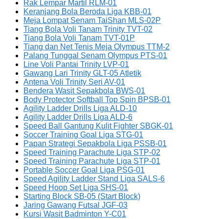
Rak Lempar Martil RLM-01
Keranjang Bola Beroda Liga KBB-01
Meja Lompat Senam TaiShan MLS-02P
Tiang Bola Voli Tanam Trinity TVT-02
Tiang Bola Voli Tanam TVT-01P
Tiang dan Net Tenis Meja Olympus TTM-2
Palang Tunggal Senam Olympus PTS-01
Line Voli Pantai Trinity LVP-01
Gawang Lari Trinity GLT-05 Atletik
Antena Voli Trinity Seri AV-01
Bendera Wasit Sepakbola BWS-01
Body Protector Softball Top Spin BPSB-01
Agility Ladder Drills Liga ALD-10
Agility Ladder Drills Liga ALD-6
Speed Ball Gantung Kulit Fighter SBGK-01
Soccer Training Goal Liga STG-01
Papan Strategi Sepakbola Liga PSSB-01
Speed Training Parachute Liga STP-02
Speed Training Parachute Liga STP-01
Portable Soccer Goal Liga PSG-01
Speed Agility Ladder Stand Liga SALS-6
Speed Hoop Set Liga SHS-01
Starting Block SB-05 (Start Block)
Jaring Gawang Futsal JGF-03
Kursi Wasit Badminton Y-C01