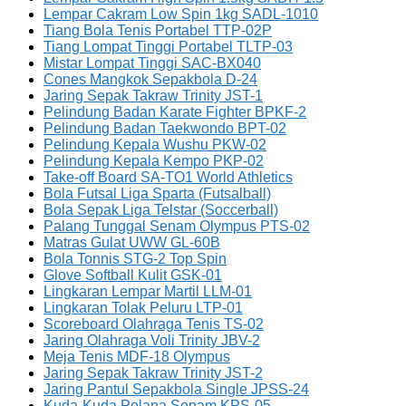
Lempar Cakram Low Spin 1kg SADL-1010
Tiang Bola Tenis Portabel TTP-02P
Tiang Lompat Tinggi Portabel TLTP-03
Mistar Lompat Tinggi SAC-BX040
Cones Mangkok Sepakbola D-24
Jaring Sepak Takraw Trinity JST-1
Pelindung Badan Karate Fighter BPKF-2
Pelindung Badan Taekwondo BPT-02
Pelindung Kepala Wushu PKW-02
Pelindung Kepala Kempo PKP-02
Take-off Board SA-TO1 World Athletics
Bola Futsal Liga Sparta (Futsalball)
Bola Sepak Liga Telstar (Soccerball)
Palang Tunggal Senam Olympus PTS-02
Matras Gulat UWW GL-60B
Bola Tonnis STG-2 Top Spin
Glove Softball Kulit GSK-01
Lingkaran Lempar Martil LLM-01
Lingkaran Tolak Peluru LTP-01
Scoreboard Olahraga Tenis TS-02
Jaring Olahraga Voli Trinity JBV-2
Meja Tenis MDF-18 Olympus
Jaring Sepak Takraw Trinity JST-2
Jaring Pantul Sepakbola Single JPSS-24
Kuda-Kuda Pelana Senam KPS-05