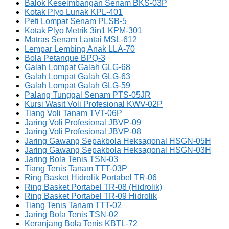
Balok Keseimbangan Senam BKS-03P
Kotak Plyo Lunak KPL-401
Peti Lompat Senam PLSB-5
Kotak Plyo Metrik 3in1 KPM-301
Matras Senam Lantai MSL-612
Lempar Lembing Anak LLA-70
Bola Petanque BPQ-3
Galah Lompat Galah GLG-68
Galah Lompat Galah GLG-63
Galah Lompat Galah GLG-59
Palang Tunggal Senam PTS-05JR
Kursi Wasit Voli Profesional KWV-02P
Tiang Voli Tanam TVT-06P
Jaring Voli Profesional JBVP-09
Jaring Voli Profesional JBVP-08
Jaring Gawang Sepakbola Heksagonal HSGN-05H
Jaring Gawang Sepakbola Heksagonal HSGN-03H
Jaring Bola Tenis TSN-03
Tiang Tenis Tanam TTT-03P
Ring Basket Hidrolik Portabel TR-06
Ring Basket Portabel TR-08 (Hidrolik)
Ring Basket Portabel TR-09 Hidrolik
Tiang Tenis Tanam TTT-02
Jaring Bola Tenis TSN-02
Keranjang Bola Tenis KBTL-72