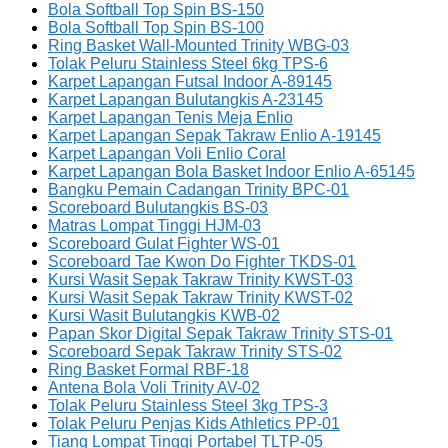
Bola Softball Top Spin BS-150
Bola Softball Top Spin BS-100
Ring Basket Wall-Mounted Trinity WBG-03
Tolak Peluru Stainless Steel 6kg TPS-6
Karpet Lapangan Futsal Indoor A-89145
Karpet Lapangan Bulutangkis A-23145
Karpet Lapangan Tenis Meja Enlio
Karpet Lapangan Sepak Takraw Enlio A-19145
Karpet Lapangan Voli Enlio Coral
Karpet Lapangan Bola Basket Indoor Enlio A-65145
Bangku Pemain Cadangan Trinity BPC-01
Scoreboard Bulutangkis BS-03
Matras Lompat Tinggi HJM-03
Scoreboard Gulat Fighter WS-01
Scoreboard Tae Kwon Do Fighter TKDS-01
Kursi Wasit Sepak Takraw Trinity KWST-03
Kursi Wasit Sepak Takraw Trinity KWST-02
Kursi Wasit Bulutangkis KWB-02
Papan Skor Digital Sepak Takraw Trinity STS-01
Scoreboard Sepak Takraw Trinity STS-02
Ring Basket Formal RBF-18
Antena Bola Voli Trinity AV-02
Tolak Peluru Stainless Steel 3kg TPS-3
Tolak Peluru Penjas Kids Athletics PP-01
Tiang Lompat Tinggi Portabel TLTP-05