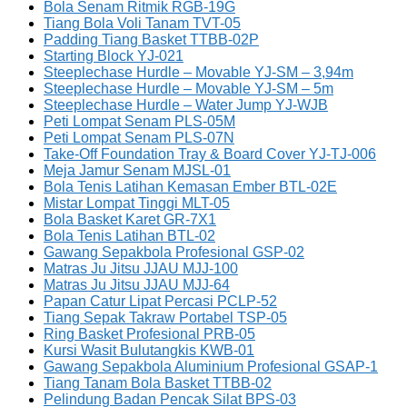
Bola Senam Ritmik RGB-19G
Tiang Bola Voli Tanam TVT-05
Padding Tiang Basket TTBB-02P
Starting Block YJ-021
Steeplechase Hurdle – Movable YJ-SM – 3,94m
Steeplechase Hurdle – Movable YJ-SM – 5m
Steeplechase Hurdle – Water Jump YJ-WJB
Peti Lompat Senam PLS-05M
Peti Lompat Senam PLS-07N
Take-Off Foundation Tray & Board Cover YJ-TJ-006
Meja Jamur Senam MJSL-01
Bola Tenis Latihan Kemasan Ember BTL-02E
Mistar Lompat Tinggi MLT-05
Bola Basket Karet GR-7X1
Bola Tenis Latihan BTL-02
Gawang Sepakbola Profesional GSP-02
Matras Ju Jitsu JJAU MJJ-100
Matras Ju Jitsu JJAU MJJ-64
Papan Catur Lipat Percasi PCLP-52
Tiang Sepak Takraw Portabel TSP-05
Ring Basket Profesional PRB-05
Kursi Wasit Bulutangkis KWB-01
Gawang Sepakbola Aluminium Profesional GSAP-1
Tiang Tanam Bola Basket TTBB-02
Pelindung Badan Pencak Silat BPS-03