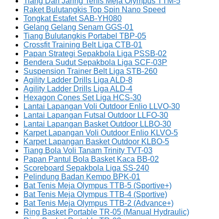
Tiang Dan Jaring Tenis Meja Olympus TTM-5
Raket Bulutangkis Top Spin Nano Speed
Tongkat Estafet SAB-YH080
Gelang Gelang Senam GGS-01
Tiang Bulutangkis Portabel TBP-05
Crossfit Training Belt Liga CTB-01
Papan Strategi Sepakbola Liga PSSB-02
Bendera Sudut Sepakbola Liga SCF-03P
Suspension Trainer Belt Liga STB-260
Agility Ladder Drills Liga ALD-8
Agility Ladder Drills Liga ALD-4
Hexagon Cones Set Liga HCS-30
Lantai Lapangan Voli Outdoor Enlio LLVO-30
Lantai Lapangan Futsal Outdoor LLFO-30
Lantai Lapangan Basket Outdoor LLBO-30
Karpet Lapangan Voli Outdoor Enlio KLVO-5
Karpet Lapangan Basket Outdoor KLBO-5
Tiang Bola Voli Tanam Trinity TVT-03
Papan Pantul Bola Basket Kaca BB-02
Scoreboard Sepakbola Liga SS-240
Pelindung Badan Kempo BPK-01
Bat Tenis Meja Olympus TTB-5 (Sportive+)
Bat Tenis Meja Olympus TTB-4 (Sportive)
Bat Tenis Meja Olympus TTB-2 (Advance+)
Ring Basket Portable TR-05 (Manual Hydraulic)