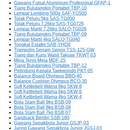
Gawang Futsal Aluminium Profesional GFAP-1
Tiang Bulutangkis Portabel TBP-10
Lempar Lembing 500g SAF-YG500
Tolak Peluru 5kg SAS-TG050
Tolak Peluru 7.26kg SAS-TG0726
Lempar Martil 7.26kg SALQ-TG026
Tiang Bulutangkis Portabel TBP-09
Lempar Martil 4kg SALQ-TG040
Tongkat Estafet SAB-YHD8
Trampolin Senam Senior TSS-125-GW
Tiang dan Kursi Wasit Takraw TKWT-03
Meja Tenis Meja MDF-25
Tiang Bulutangkis Portable TBP-12
Pelindung Kepala Taekwondo PKT-05
Balance Board Olympus BBO-40
Balance Cushion Olympus BCO-30
Soft Kettlebell Warna 8kg SKW-8
Soft Kettlebell Warna 6kg SKW-6
Soft Kettlebell Warna 4kg SKW-4
Bola Slam Ball 9kg BSB-09
Bola Slam Ball 8kg BSB-08
Bola Slam Ball 7kg BSB-07
Sandsack Berdiri SSB-180
Gawang Sepakbola Junior GSJP-03
Jaring Gawang Sepakbola Junior JGSJ-03