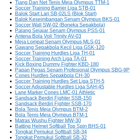
Tiang Dan Net Tenis Meja Olympus TTM-1
Soccer Training Barrier Liga STB-01
Balok Start Lari SB-02LS (Blok Start)
Balok Keseimbangan Senam Olympus BKS-01
Soccer Wall SW-02 (Boneka Sepakbola)
Palang Sejajar Senam Olympus PSS-01
Antena Bola Voli Trinity AV-03
Meja Lompat Senam Olympus MLS-01
Gawang Sepakbola Kecil Liga GSK-120
Soccer Training Hurdles Liga TH-01
Soccer Training Arch Liga TA-01
Kick Boxing Dummy Fighter KBD-180
Papan Pegas Senam Profesional Olympus SBG-9P
Cones Hurdles Sepakbola CH-30
Soccer Training Hurdles Set Liga STH-5
Soccer Adjustable Hurdles Liga SAH-45
Lane Marker Cones LMC-01 Athletic
Sandsack Berdiri Fighter SSB-150
Sandsack Berdiri Fighter SSB-170
Bola Tenis Meja Olympus BTM-2
Bola Tenis Meja Olympus BTM-1
Matras Wushu Fighter MW-30
Batting Helmet Softball Top Spin BHS-01
Tongkat Pemukul Softball SB-34
Tongkat Pemukul Softball SB-32