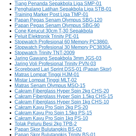
Tiang Penanda Sepakbola Liga SMP-01
Penghalang Latihan Sepakbola Liga STB-01
Training Marker Post Liga TMP-01
Papan Pegas Senam Olympus SBG-120
Papan Pegas Senam Olympus SBG-90
Cone Kerucut 30cm T-30 Sepakbola
Peluit Elektronik Trinity PE-01
Stopwatch Profesional 60 Memory PC3860.
Stopwatch Profesional 30 Memory PC3830A.
Stopwatch Trinity TNT-2009
Jaring Gawang Sepakbola 3mm JGS-03
Jaring Voli Profesional Trinity PVN-03
Scoreboard Lari Sprint DSS-01 (Papan Skor)
Matras Lompat Tinggi HJM-01
Mistar Lompat Tinggi MLT-02
Matras Senam Olympus MSO-15
Cakram Fiberglass Hyper Spin 2kg CHS-20
Cakram Fiberglass Hyper Spin 1.5kg CHS-15
Cakram Fiberglass Hyper Spin 1kg CHS-10
Cakram Kayu Pro Spin 2kg PS-20
Cakram Kayu Pro Spin 1.5kg PS-15
Cakram Kayu Pro Spin 1kg PS-10
Tolak Peluru Besi 2kg TPB-2
Papan Skor Bulutangkis BS-02
Papan Skor Bulutangkis Trinity BS-01