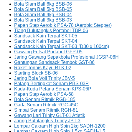
Bola Slam Ball 6kg BSB-06
Bola Slam Ball 5kg BSB-05
Bola Slam Ball 4kg BSB-04
Bola Slam Ball 3kg BSB-03
Papan Step Aerobik PSA-78 (Aerobic Stepper)
Tiang Bulutangkis Portabel TBP-06
Sandsack Kain Terpal SKT-05
Sandsack Kain Terpal SKT-04
Sandsack Kain Terpal SKT-03 (D30 x 100cm)
Gawang Futsal Portabel GFP-05
Jaring Gawang Sepakbola Profesional JGSP-06H
Gantungan Sandsack Tembok GST-86
Raket Tonnis Kayu RTK-02
Starting Block SB-06
Jaring Bola Voli Trinity JBV-5
Palang Bertingkat Senam PBS-03P
Kuda-Kuda Pelana Senam KPS-06P
Papan Step Aerobik PSA-68
Bola Senam Ritmik RGB-185
Gada Senam Ritmik RGC-45C
Simpai Senam Ritmik RGH-81
Gawang Lari Trinity GLT-01 Atletik
Jaring Bulutangkis Trinity JBT-3
Lempar Cakram High Spin 2kg SADH-1200
Lempar Cakram High Spin 1.5kg SADH-1.5