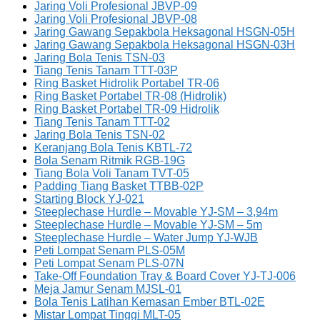
Jaring Voli Profesional JBVP-09
Jaring Voli Profesional JBVP-08
Jaring Gawang Sepakbola Heksagonal HSGN-05H
Jaring Gawang Sepakbola Heksagonal HSGN-03H
Jaring Bola Tenis TSN-03
Tiang Tenis Tanam TTT-03P
Ring Basket Hidrolik Portabel TR-06
Ring Basket Portabel TR-08 (Hidrolik)
Ring Basket Portabel TR-09 Hidrolik
Tiang Tenis Tanam TTT-02
Jaring Bola Tenis TSN-02
Keranjang Bola Tenis KBTL-72
Bola Senam Ritmik RGB-19G
Tiang Bola Voli Tanam TVT-05
Padding Tiang Basket TTBB-02P
Starting Block YJ-021
Steeplechase Hurdle – Movable YJ-SM – 3,94m
Steeplechase Hurdle – Movable YJ-SM – 5m
Steeplechase Hurdle – Water Jump YJ-WJB
Peti Lompat Senam PLS-05M
Peti Lompat Senam PLS-07N
Take-Off Foundation Tray & Board Cover YJ-TJ-006
Meja Jamur Senam MJSL-01
Bola Tenis Latihan Kemasan Ember BTL-02E
Mistar Lompat Tinggi MLT-05