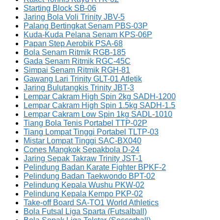
Starting Block SB-06
Jaring Bola Voli Trinity JBV-5
Palang Bertingkat Senam PBS-03P
Kuda-Kuda Pelana Senam KPS-06P
Papan Step Aerobik PSA-68
Bola Senam Ritmik RGB-185
Gada Senam Ritmik RGC-45C
Simpai Senam Ritmik RGH-81
Gawang Lari Trinity GLT-01 Atletik
Jaring Bulutangkis Trinity JBT-3
Lempar Cakram High Spin 2kg SADH-1200
Lempar Cakram High Spin 1.5kg SADH-1.5
Lempar Cakram Low Spin 1kg SADL-1010
Tiang Bola Tenis Portabel TTP-02P
Tiang Lompat Tinggi Portabel TLTP-03
Mistar Lompat Tinggi SAC-BX040
Cones Mangkok Sepakbola D-24
Jaring Sepak Takraw Trinity JST-1
Pelindung Badan Karate Fighter BPKF-2
Pelindung Badan Taekwondo BPT-02
Pelindung Kepala Wushu PKW-02
Pelindung Kepala Kempo PKP-02
Take-off Board SA-TO1 World Athletics
Bola Futsal Liga Sparta (Futsalball)