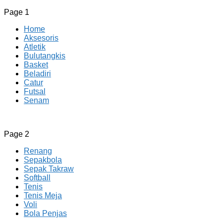
Page 1
Home
Aksesoris
Atletik
Bulutangkis
Basket
Beladiri
Catur
Futsal
Senam
CV JAYA BERSAMA Co Id
Menyediakan Semua Perlengkapan Olahraga Yang
Page 2
Lengkap, Berkualitas Dengan Harga Yang Murah
Renang
Sepakbola
Sepak Takraw
Softball
Tenis
Tenis Meja
Voli
Bola Penjas