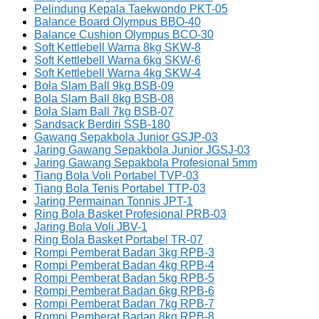
Pelindung Kepala Taekwondo PKT-05
Balance Board Olympus BBO-40
Balance Cushion Olympus BCO-30
Soft Kettlebell Warna 8kg SKW-8
Soft Kettlebell Warna 6kg SKW-6
Soft Kettlebell Warna 4kg SKW-4
Bola Slam Ball 9kg BSB-09
Bola Slam Ball 8kg BSB-08
Bola Slam Ball 7kg BSB-07
Sandsack Berdiri SSB-180
Gawang Sepakbola Junior GSJP-03
Jaring Gawang Sepakbola Junior JGSJ-03
Jaring Gawang Sepakbola Profesional 5mm
Tiang Bola Voli Portabel TVP-03
Tiang Bola Tenis Portabel TTP-03
Jaring Permainan Tonnis JPT-1
Ring Bola Basket Profesional PRB-03
Jaring Bola Voli JBV-1
Ring Bola Basket Portabel TR-07
Rompi Pemberat Badan 3kg RPB-3
Rompi Pemberat Badan 4kg RPB-4
Rompi Pemberat Badan 5kg RPB-5
Rompi Pemberat Badan 6kg RPB-6
Rompi Pemberat Badan 7kg RPB-7
Rompi Pemberat Badan 8kg RPB-8