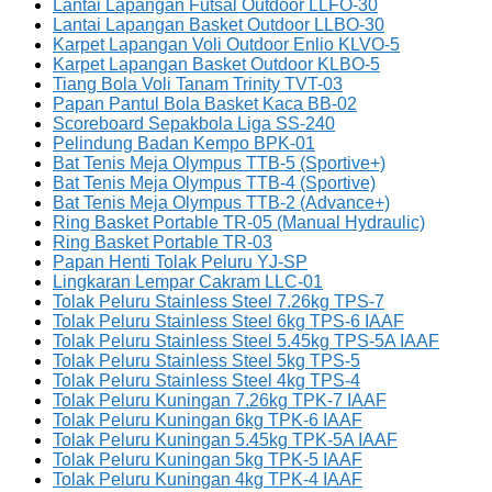
Lantai Lapangan Futsal Outdoor LLFO-30
Lantai Lapangan Basket Outdoor LLBO-30
Karpet Lapangan Voli Outdoor Enlio KLVO-5
Karpet Lapangan Basket Outdoor KLBO-5
Tiang Bola Voli Tanam Trinity TVT-03
Papan Pantul Bola Basket Kaca BB-02
Scoreboard Sepakbola Liga SS-240
Pelindung Badan Kempo BPK-01
Bat Tenis Meja Olympus TTB-5 (Sportive+)
Bat Tenis Meja Olympus TTB-4 (Sportive)
Bat Tenis Meja Olympus TTB-2 (Advance+)
Ring Basket Portable TR-05 (Manual Hydraulic)
Ring Basket Portable TR-03
Papan Henti Tolak Peluru YJ-SP
Lingkaran Lempar Cakram LLC-01
Tolak Peluru Stainless Steel 7.26kg TPS-7
Tolak Peluru Stainless Steel 6kg TPS-6 IAAF
Tolak Peluru Stainless Steel 5.45kg TPS-5A IAAF
Tolak Peluru Stainless Steel 5kg TPS-5
Tolak Peluru Stainless Steel 4kg TPS-4
Tolak Peluru Kuningan 7.26kg TPK-7 IAAF
Tolak Peluru Kuningan 6kg TPK-6 IAAF
Tolak Peluru Kuningan 5.45kg TPK-5A IAAF
Tolak Peluru Kuningan 5kg TPK-5 IAAF
Tolak Peluru Kuningan 4kg TPK-4 IAAF