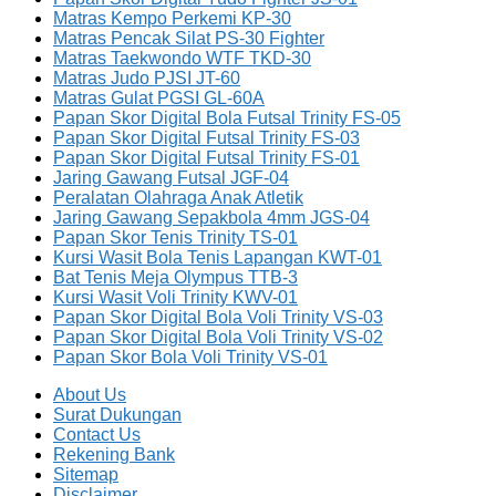
Matras Kempo Perkemi KP-30
Matras Pencak Silat PS-30 Fighter
Matras Taekwondo WTF TKD-30
Matras Judo PJSI JT-60
Matras Gulat PGSI GL-60A
Papan Skor Digital Bola Futsal Trinity FS-05
Papan Skor Digital Futsal Trinity FS-03
Papan Skor Digital Futsal Trinity FS-01
Jaring Gawang Futsal JGF-04
Peralatan Olahraga Anak Atletik
Jaring Gawang Sepakbola 4mm JGS-04
Papan Skor Tenis Trinity TS-01
Kursi Wasit Bola Tenis Lapangan KWT-01
Bat Tenis Meja Olympus TTB-3
Kursi Wasit Voli Trinity KWV-01
Papan Skor Digital Bola Voli Trinity VS-03
Papan Skor Digital Bola Voli Trinity VS-02
Papan Skor Bola Voli Trinity VS-01
About Us
Surat Dukungan
Contact Us
Rekening Bank
Sitemap
Disclaimer