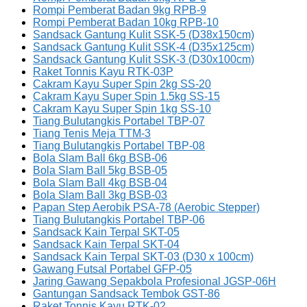
Rompi Pemberat Badan 9kg RPB-9
Rompi Pemberat Badan 10kg RPB-10
Sandsack Gantung Kulit SSK-5 (D38x150cm)
Sandsack Gantung Kulit SSK-4 (D35x125cm)
Sandsack Gantung Kulit SSK-3 (D30x100cm)
Raket Tonnis Kayu RTK-03P
Cakram Kayu Super Spin 2kg SS-20
Cakram Kayu Super Spin 1.5kg SS-15
Cakram Kayu Super Spin 1kg SS-10
Tiang Bulutangkis Portabel TBP-07
Tiang Tenis Meja TTM-3
Tiang Bulutangkis Portabel TBP-08
Bola Slam Ball 6kg BSB-06
Bola Slam Ball 5kg BSB-05
Bola Slam Ball 4kg BSB-04
Bola Slam Ball 3kg BSB-03
Papan Step Aerobik PSA-78 (Aerobic Stepper)
Tiang Bulutangkis Portabel TBP-06
Sandsack Kain Terpal SKT-05
Sandsack Kain Terpal SKT-04
Sandsack Kain Terpal SKT-03 (D30 x 100cm)
Gawang Futsal Portabel GFP-05
Jaring Gawang Sepakbola Profesional JGSP-06H
Gantungan Sandsack Tembok GST-86
Raket Tonnis Kayu RTK-02