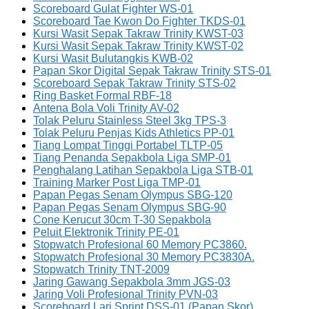
Scoreboard Gulat Fighter WS-01
Scoreboard Tae Kwon Do Fighter TKDS-01
Kursi Wasit Sepak Takraw Trinity KWST-03
Kursi Wasit Sepak Takraw Trinity KWST-02
Kursi Wasit Bulutangkis KWB-02
Papan Skor Digital Sepak Takraw Trinity STS-01
Scoreboard Sepak Takraw Trinity STS-02
Ring Basket Formal RBF-18
Antena Bola Voli Trinity AV-02
Tolak Peluru Stainless Steel 3kg TPS-3
Tolak Peluru Penjas Kids Athletics PP-01
Tiang Lompat Tinggi Portabel TLTP-05
Tiang Penanda Sepakbola Liga SMP-01
Penghalang Latihan Sepakbola Liga STB-01
Training Marker Post Liga TMP-01
Papan Pegas Senam Olympus SBG-120
Papan Pegas Senam Olympus SBG-90
Cone Kerucut 30cm T-30 Sepakbola
Peluit Elektronik Trinity PE-01
Stopwatch Profesional 60 Memory PC3860.
Stopwatch Profesional 30 Memory PC3830A.
Stopwatch Trinity TNT-2009
Jaring Gawang Sepakbola 3mm JGS-03
Jaring Voli Profesional Trinity PVN-03
Scoreboard Lari Sprint DSS-01 (Papan Skor)