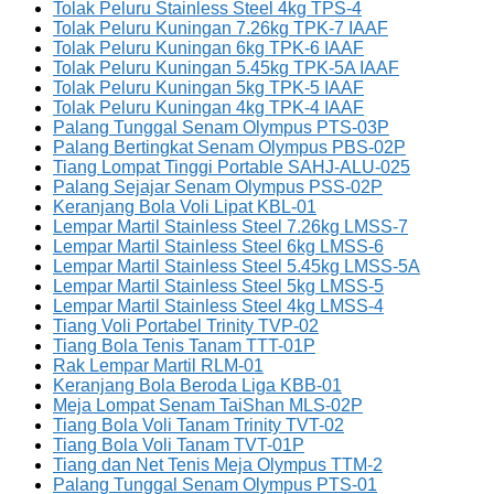
Tolak Peluru Stainless Steel 4kg TPS-4
Tolak Peluru Kuningan 7.26kg TPK-7 IAAF
Tolak Peluru Kuningan 6kg TPK-6 IAAF
Tolak Peluru Kuningan 5.45kg TPK-5A IAAF
Tolak Peluru Kuningan 5kg TPK-5 IAAF
Tolak Peluru Kuningan 4kg TPK-4 IAAF
Palang Tunggal Senam Olympus PTS-03P
Palang Bertingkat Senam Olympus PBS-02P
Tiang Lompat Tinggi Portable SAHJ-ALU-025
Palang Sejajar Senam Olympus PSS-02P
Keranjang Bola Voli Lipat KBL-01
Lempar Martil Stainless Steel 7.26kg LMSS-7
Lempar Martil Stainless Steel 6kg LMSS-6
Lempar Martil Stainless Steel 5.45kg LMSS-5A
Lempar Martil Stainless Steel 5kg LMSS-5
Lempar Martil Stainless Steel 4kg LMSS-4
Tiang Voli Portabel Trinity TVP-02
Tiang Bola Tenis Tanam TTT-01P
Rak Lempar Martil RLM-01
Keranjang Bola Beroda Liga KBB-01
Meja Lompat Senam TaiShan MLS-02P
Tiang Bola Voli Tanam Trinity TVT-02
Tiang Bola Voli Tanam TVT-01P
Tiang dan Net Tenis Meja Olympus TTM-2
Palang Tunggal Senam Olympus PTS-01