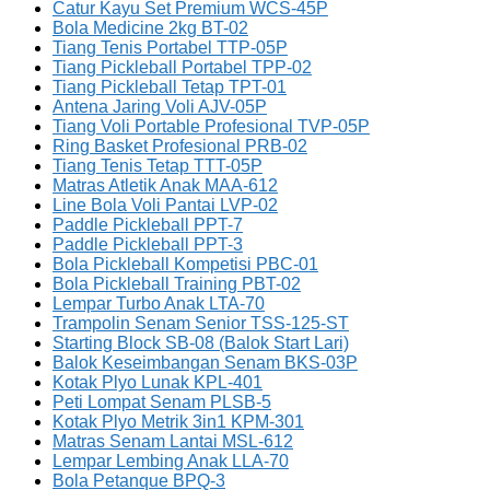
Catur Kayu Set Premium WCS-45P
Bola Medicine 2kg BT-02
Tiang Tenis Portabel TTP-05P
Tiang Pickleball Portabel TPP-02
Tiang Pickleball Tetap TPT-01
Antena Jaring Voli AJV-05P
Tiang Voli Portable Profesional TVP-05P
Ring Basket Profesional PRB-02
Tiang Tenis Tetap TTT-05P
Matras Atletik Anak MAA-612
Line Bola Voli Pantai LVP-02
Paddle Pickleball PPT-7
Paddle Pickleball PPT-3
Bola Pickleball Kompetisi PBC-01
Bola Pickleball Training PBT-02
Lempar Turbo Anak LTA-70
Trampolin Senam Senior TSS-125-ST
Starting Block SB-08 (Balok Start Lari)
Balok Keseimbangan Senam BKS-03P
Kotak Plyo Lunak KPL-401
Peti Lompat Senam PLSB-5
Kotak Plyo Metrik 3in1 KPM-301
Matras Senam Lantai MSL-612
Lempar Lembing Anak LLA-70
Bola Petanque BPQ-3