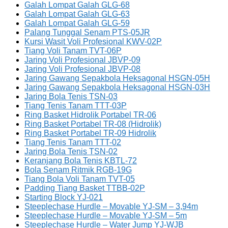
Galah Lompat Galah GLG-68
Galah Lompat Galah GLG-63
Galah Lompat Galah GLG-59
Palang Tunggal Senam PTS-05JR
Kursi Wasit Voli Profesional KWV-02P
Tiang Voli Tanam TVT-06P
Jaring Voli Profesional JBVP-09
Jaring Voli Profesional JBVP-08
Jaring Gawang Sepakbola Heksagonal HSGN-05H
Jaring Gawang Sepakbola Heksagonal HSGN-03H
Jaring Bola Tenis TSN-03
Tiang Tenis Tanam TTT-03P
Ring Basket Hidrolik Portabel TR-06
Ring Basket Portabel TR-08 (Hidrolik)
Ring Basket Portabel TR-09 Hidrolik
Tiang Tenis Tanam TTT-02
Jaring Bola Tenis TSN-02
Keranjang Bola Tenis KBTL-72
Bola Senam Ritmik RGB-19G
Tiang Bola Voli Tanam TVT-05
Padding Tiang Basket TTBB-02P
Starting Block YJ-021
Steeplechase Hurdle – Movable YJ-SM – 3,94m
Steeplechase Hurdle – Movable YJ-SM – 5m
Steeplechase Hurdle – Water Jump YJ-WJB