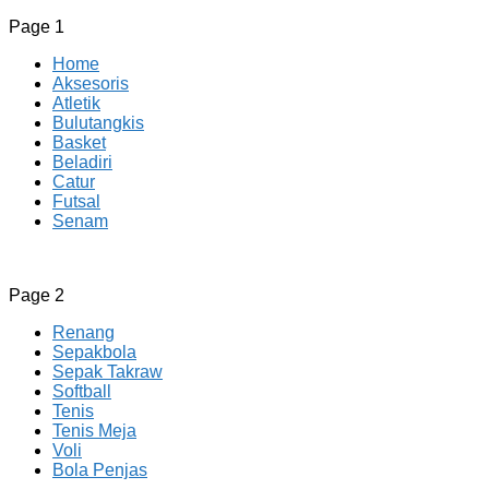
Page 1
Home
Aksesoris
Atletik
Bulutangkis
Basket
Beladiri
Catur
Futsal
Senam
CV JAYA BERSAMA Co Id
Menyediakan Semua Perlengkapan Olahraga Yang
Page 2
Lengkap, Berkualitas Dengan Harga Yang Murah
Renang
Sepakbola
Sepak Takraw
Softball
Tenis
Tenis Meja
Voli
Bola Penjas