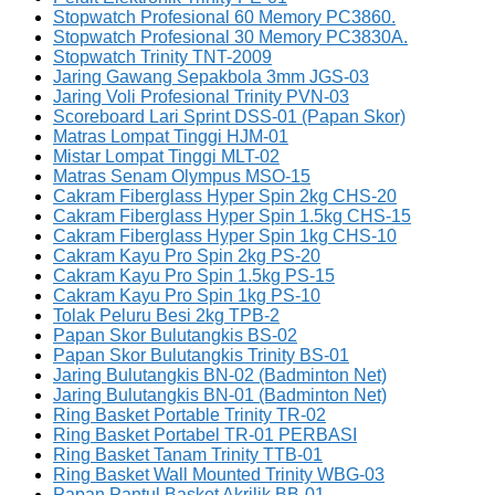
Stopwatch Profesional 60 Memory PC3860.
Stopwatch Profesional 30 Memory PC3830A.
Stopwatch Trinity TNT-2009
Jaring Gawang Sepakbola 3mm JGS-03
Jaring Voli Profesional Trinity PVN-03
Scoreboard Lari Sprint DSS-01 (Papan Skor)
Matras Lompat Tinggi HJM-01
Mistar Lompat Tinggi MLT-02
Matras Senam Olympus MSO-15
Cakram Fiberglass Hyper Spin 2kg CHS-20
Cakram Fiberglass Hyper Spin 1.5kg CHS-15
Cakram Fiberglass Hyper Spin 1kg CHS-10
Cakram Kayu Pro Spin 2kg PS-20
Cakram Kayu Pro Spin 1.5kg PS-15
Cakram Kayu Pro Spin 1kg PS-10
Tolak Peluru Besi 2kg TPB-2
Papan Skor Bulutangkis BS-02
Papan Skor Bulutangkis Trinity BS-01
Jaring Bulutangkis BN-02 (Badminton Net)
Jaring Bulutangkis BN-01 (Badminton Net)
Ring Basket Portable Trinity TR-02
Ring Basket Portabel TR-01 PERBASI
Ring Basket Tanam Trinity TTB-01
Ring Basket Wall Mounted Trinity WBG-03
Papan Pantul Basket Akrilik BB-01