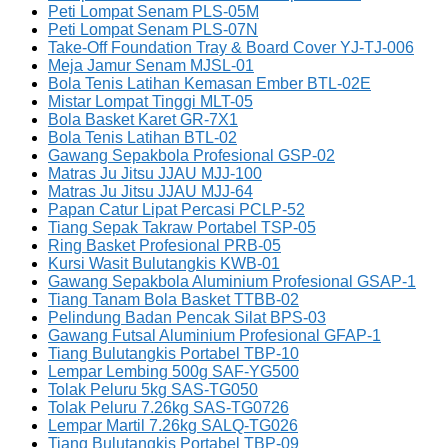
Peti Lompat Senam PLS-05M
Peti Lompat Senam PLS-07N
Take-Off Foundation Tray & Board Cover YJ-TJ-006
Meja Jamur Senam MJSL-01
Bola Tenis Latihan Kemasan Ember BTL-02E
Mistar Lompat Tinggi MLT-05
Bola Basket Karet GR-7X1
Bola Tenis Latihan BTL-02
Gawang Sepakbola Profesional GSP-02
Matras Ju Jitsu JJAU MJJ-100
Matras Ju Jitsu JJAU MJJ-64
Papan Catur Lipat Percasi PCLP-52
Tiang Sepak Takraw Portabel TSP-05
Ring Basket Profesional PRB-05
Kursi Wasit Bulutangkis KWB-01
Gawang Sepakbola Aluminium Profesional GSAP-1
Tiang Tanam Bola Basket TTBB-02
Pelindung Badan Pencak Silat BPS-03
Gawang Futsal Aluminium Profesional GFAP-1
Tiang Bulutangkis Portabel TBP-10
Lempar Lembing 500g SAF-YG500
Tolak Peluru 5kg SAS-TG050
Tolak Peluru 7.26kg SAS-TG0726
Lempar Martil 7.26kg SALQ-TG026
Tiang Bulutangkis Portabel TBP-09