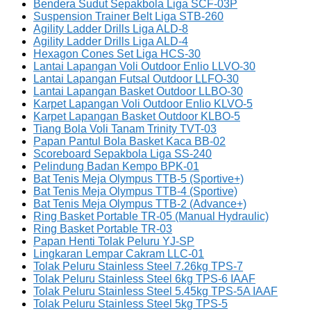
Bendera Sudut Sepakbola Liga SCF-03P
Suspension Trainer Belt Liga STB-260
Agility Ladder Drills Liga ALD-8
Agility Ladder Drills Liga ALD-4
Hexagon Cones Set Liga HCS-30
Lantai Lapangan Voli Outdoor Enlio LLVO-30
Lantai Lapangan Futsal Outdoor LLFO-30
Lantai Lapangan Basket Outdoor LLBO-30
Karpet Lapangan Voli Outdoor Enlio KLVO-5
Karpet Lapangan Basket Outdoor KLBO-5
Tiang Bola Voli Tanam Trinity TVT-03
Papan Pantul Bola Basket Kaca BB-02
Scoreboard Sepakbola Liga SS-240
Pelindung Badan Kempo BPK-01
Bat Tenis Meja Olympus TTB-5 (Sportive+)
Bat Tenis Meja Olympus TTB-4 (Sportive)
Bat Tenis Meja Olympus TTB-2 (Advance+)
Ring Basket Portable TR-05 (Manual Hydraulic)
Ring Basket Portable TR-03
Papan Henti Tolak Peluru YJ-SP
Lingkaran Lempar Cakram LLC-01
Tolak Peluru Stainless Steel 7.26kg TPS-7
Tolak Peluru Stainless Steel 6kg TPS-6 IAAF
Tolak Peluru Stainless Steel 5.45kg TPS-5A IAAF
Tolak Peluru Stainless Steel 5kg TPS-5