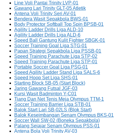
Line Voli Pantai Trinity LVP-01
Gawang Lari Trinity GLT-05 Atletik
Antena Voli Trinity Seri AV-01
Bendera Wasit Sepakbola BWS-01
Body Protector Softball Top Spin BPSB-01
Agility Ladder Drills Liga ALD-10
Agility Ladder Drills Liga ALD-6
Speed Ball Gantung Kulit Fighter SBGK-01
Soccer Training Goal Liga STG-01
Papan Strategi Sepakbola Liga PSSB-01
Speed Training Parachute Liga STP-02
Speed Training Parachute Liga STP-01
Portable Soccer Goal Liga PSG-01
Speed Agility Ladder Stand Liga SALS-6
Speed Hoop Set Liga SHS-01
Starting Block SB-05 (Start Block)
Jaring Gawang Futsal JGF-03
Kursi Wasit Badminton Y-C01
Tiang Dan Net Tenis Meja Olympus TTM-1
Soccer Training Barrier Liga STB-01
Balok Start Lari SB-02LS (Blok Start)
Balok Keseimbangan Senam Olympus BKS-01
Soccer Wall SW-02 (Boneka Sepakbola)
Palang Sejajar Senam Olympus PSS-01
Antena Bola Voli Trinity AV-03