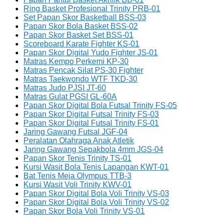
Ring Basket Profesional Trinity PRB-01
Set Papan Skor Basketball BSS-03
Papan Skor Bola Basket BSS-02
Papan Skor Basket Set BSS-01
Scoreboard Karate Fighter KS-01
Papan Skor Digital Yudo Fighter JS-01
Matras Kempo Perkemi KP-30
Matras Pencak Silat PS-30 Fighter
Matras Taekwondo WTF TKD-30
Matras Judo PJSI JT-60
Matras Gulat PGSI GL-60A
Papan Skor Digital Bola Futsal Trinity FS-05
Papan Skor Digital Futsal Trinity FS-03
Papan Skor Digital Futsal Trinity FS-01
Jaring Gawang Futsal JGF-04
Peralatan Olahraga Anak Atletik
Jaring Gawang Sepakbola 4mm JGS-04
Papan Skor Tenis Trinity TS-01
Kursi Wasit Bola Tenis Lapangan KWT-01
Bat Tenis Meja Olympus TTB-3
Kursi Wasit Voli Trinity KWV-01
Papan Skor Digital Bola Voli Trinity VS-03
Papan Skor Digital Bola Voli Trinity VS-02
Papan Skor Bola Voli Trinity VS-01