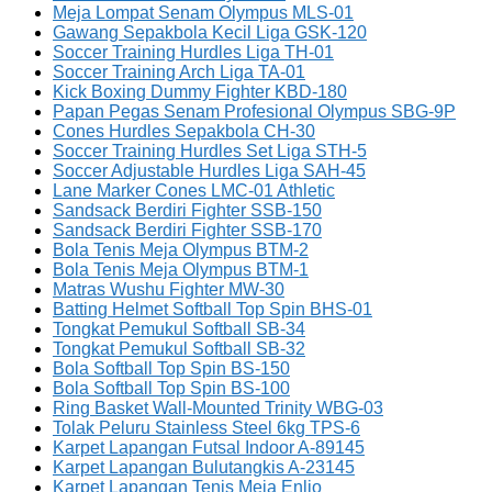
Meja Lompat Senam Olympus MLS-01
Gawang Sepakbola Kecil Liga GSK-120
Soccer Training Hurdles Liga TH-01
Soccer Training Arch Liga TA-01
Kick Boxing Dummy Fighter KBD-180
Papan Pegas Senam Profesional Olympus SBG-9P
Cones Hurdles Sepakbola CH-30
Soccer Training Hurdles Set Liga STH-5
Soccer Adjustable Hurdles Liga SAH-45
Lane Marker Cones LMC-01 Athletic
Sandsack Berdiri Fighter SSB-150
Sandsack Berdiri Fighter SSB-170
Bola Tenis Meja Olympus BTM-2
Bola Tenis Meja Olympus BTM-1
Matras Wushu Fighter MW-30
Batting Helmet Softball Top Spin BHS-01
Tongkat Pemukul Softball SB-34
Tongkat Pemukul Softball SB-32
Bola Softball Top Spin BS-150
Bola Softball Top Spin BS-100
Ring Basket Wall-Mounted Trinity WBG-03
Tolak Peluru Stainless Steel 6kg TPS-6
Karpet Lapangan Futsal Indoor A-89145
Karpet Lapangan Bulutangkis A-23145
Karpet Lapangan Tenis Meja Enlio