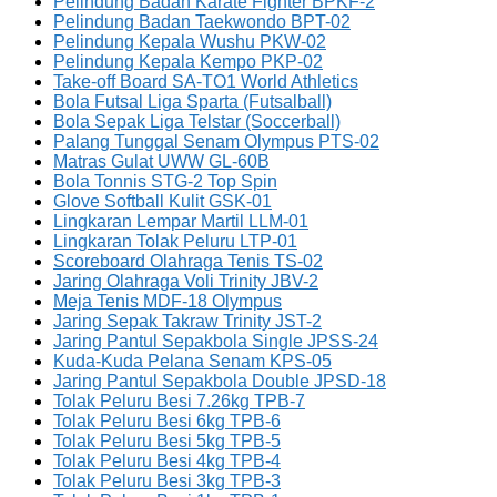
Pelindung Badan Karate Fighter BPKF-2
Pelindung Badan Taekwondo BPT-02
Pelindung Kepala Wushu PKW-02
Pelindung Kepala Kempo PKP-02
Take-off Board SA-TO1 World Athletics
Bola Futsal Liga Sparta (Futsalball)
Bola Sepak Liga Telstar (Soccerball)
Palang Tunggal Senam Olympus PTS-02
Matras Gulat UWW GL-60B
Bola Tonnis STG-2 Top Spin
Glove Softball Kulit GSK-01
Lingkaran Lempar Martil LLM-01
Lingkaran Tolak Peluru LTP-01
Scoreboard Olahraga Tenis TS-02
Jaring Olahraga Voli Trinity JBV-2
Meja Tenis MDF-18 Olympus
Jaring Sepak Takraw Trinity JST-2
Jaring Pantul Sepakbola Single JPSS-24
Kuda-Kuda Pelana Senam KPS-05
Jaring Pantul Sepakbola Double JPSD-18
Tolak Peluru Besi 7.26kg TPB-7
Tolak Peluru Besi 6kg TPB-6
Tolak Peluru Besi 5kg TPB-5
Tolak Peluru Besi 4kg TPB-4
Tolak Peluru Besi 3kg TPB-3