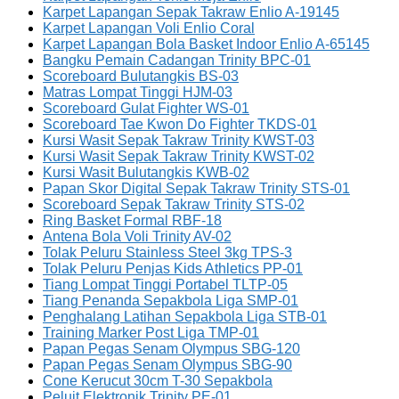
Karpet Lapangan Sepak Takraw Enlio A-19145
Karpet Lapangan Voli Enlio Coral
Karpet Lapangan Bola Basket Indoor Enlio A-65145
Bangku Pemain Cadangan Trinity BPC-01
Scoreboard Bulutangkis BS-03
Matras Lompat Tinggi HJM-03
Scoreboard Gulat Fighter WS-01
Scoreboard Tae Kwon Do Fighter TKDS-01
Kursi Wasit Sepak Takraw Trinity KWST-03
Kursi Wasit Sepak Takraw Trinity KWST-02
Kursi Wasit Bulutangkis KWB-02
Papan Skor Digital Sepak Takraw Trinity STS-01
Scoreboard Sepak Takraw Trinity STS-02
Ring Basket Formal RBF-18
Antena Bola Voli Trinity AV-02
Tolak Peluru Stainless Steel 3kg TPS-3
Tolak Peluru Penjas Kids Athletics PP-01
Tiang Lompat Tinggi Portabel TLTP-05
Tiang Penanda Sepakbola Liga SMP-01
Penghalang Latihan Sepakbola Liga STB-01
Training Marker Post Liga TMP-01
Papan Pegas Senam Olympus SBG-120
Papan Pegas Senam Olympus SBG-90
Cone Kerucut 30cm T-30 Sepakbola
Peluit Elektronik Trinity PE-01