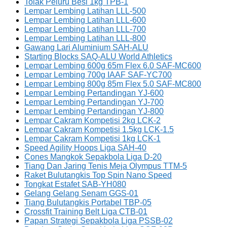
Tolak Peluru Besi 1kg TPB-1
Lempar Lembing Latihan LLL-500
Lempar Lembing Latihan LLL-600
Lempar Lembing Latihan LLL-700
Lempar Lembing Latihan LLL-800
Gawang Lari Aluminium SAH-ALU
Starting Blocks SAQ-ALU World Athletics
Lempar Lembing 600g 65m Flex 6.0 SAF-MC600
Lempar Lembing 700g IAAF SAF-YC700
Lempar Lembing 800g 85m Flex 5.0 SAF-MC800
Lempar Lembing Pertandingan YJ-600
Lempar Lembing Pertandingan YJ-700
Lempar Lembing Pertandingan YJ-800
Lempar Cakram Kompetisi 2kg LCK-2
Lempar Cakram Kompetisi 1.5kg LCK-1.5
Lempar Cakram Kompetisi 1kg LCK-1
Speed Agility Hoops Liga SAH-40
Cones Mangkok Sepakbola Liga D-20
Tiang Dan Jaring Tenis Meja Olympus TTM-5
Raket Bulutangkis Top Spin Nano Speed
Tongkat Estafet SAB-YH080
Gelang Gelang Senam GGS-01
Tiang Bulutangkis Portabel TBP-05
Crossfit Training Belt Liga CTB-01
Papan Strategi Sepakbola Liga PSSB-02