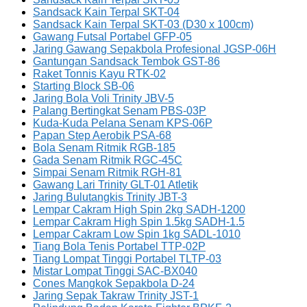
Sandsack Kain Terpal SKT-04
Sandsack Kain Terpal SKT-03 (D30 x 100cm)
Gawang Futsal Portabel GFP-05
Jaring Gawang Sepakbola Profesional JGSP-06H
Gantungan Sandsack Tembok GST-86
Raket Tonnis Kayu RTK-02
Starting Block SB-06
Jaring Bola Voli Trinity JBV-5
Palang Bertingkat Senam PBS-03P
Kuda-Kuda Pelana Senam KPS-06P
Papan Step Aerobik PSA-68
Bola Senam Ritmik RGB-185
Gada Senam Ritmik RGC-45C
Simpai Senam Ritmik RGH-81
Gawang Lari Trinity GLT-01 Atletik
Jaring Bulutangkis Trinity JBT-3
Lempar Cakram High Spin 2kg SADH-1200
Lempar Cakram High Spin 1.5kg SADH-1.5
Lempar Cakram Low Spin 1kg SADL-1010
Tiang Bola Tenis Portabel TTP-02P
Tiang Lompat Tinggi Portabel TLTP-03
Mistar Lompat Tinggi SAC-BX040
Cones Mangkok Sepakbola D-24
Jaring Sepak Takraw Trinity JST-1