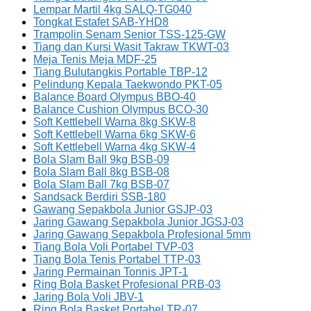
Lempar Martil 4kg SALQ-TG040
Tongkat Estafet SAB-YHD8
Trampolin Senam Senior TSS-125-GW
Tiang dan Kursi Wasit Takraw TKWT-03
Meja Tenis Meja MDF-25
Tiang Bulutangkis Portable TBP-12
Pelindung Kepala Taekwondo PKT-05
Balance Board Olympus BBO-40
Balance Cushion Olympus BCO-30
Soft Kettlebell Warna 8kg SKW-8
Soft Kettlebell Warna 6kg SKW-6
Soft Kettlebell Warna 4kg SKW-4
Bola Slam Ball 9kg BSB-09
Bola Slam Ball 8kg BSB-08
Bola Slam Ball 7kg BSB-07
Sandsack Berdiri SSB-180
Gawang Sepakbola Junior GSJP-03
Jaring Gawang Sepakbola Junior JGSJ-03
Jaring Gawang Sepakbola Profesional 5mm
Tiang Bola Voli Portabel TVP-03
Tiang Bola Tenis Portabel TTP-03
Jaring Permainan Tonnis JPT-1
Ring Bola Basket Profesional PRB-03
Jaring Bola Voli JBV-1
Ring Bola Basket Portabel TR-07