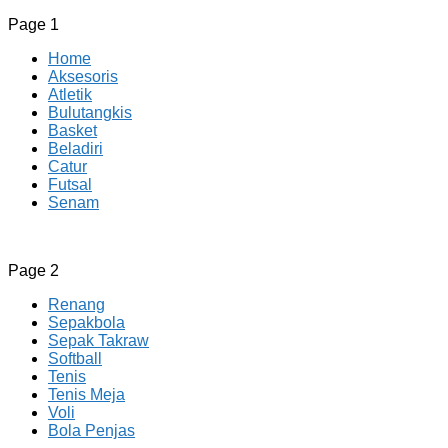
Page 1
Home
Aksesoris
Atletik
Bulutangkis
Basket
Beladiri
Catur
Futsal
Senam
CV JAYA BERSAMA Co Id
Menyediakan Semua Perlengkapan Olahraga Yang Lengkap, 
Page 2
Renang
Sepakbola
Sepak Takraw
Softball
Tenis
Tenis Meja
Voli
Bola Penjas