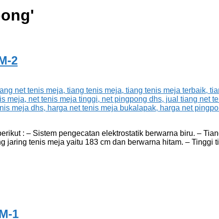
pong
'
M-2
kut : – Sistem pengecatan elektrostatik berwarna biru. – Tiang
aring tenis meja yaitu 183 cm dan berwarna hitam. – Tinggi ti
TM-1