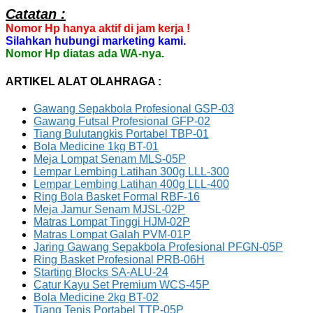
Catatan :
Nomor Hp hanya aktif di jam kerja !
Silahkan hubungi marketing kami.
Nomor Hp diatas ada WA-nya.
ARTIKEL ALAT OLAHRAGA :
Gawang Sepakbola Profesional GSP-03
Gawang Futsal Profesional GFP-02
Tiang Bulutangkis Portabel TBP-01
Bola Medicine 1kg BT-01
Meja Lompat Senam MLS-05P
Lempar Lembing Latihan 300g LLL-300
Lempar Lembing Latihan 400g LLL-400
Ring Bola Basket Formal RBF-16
Meja Jamur Senam MJSL-02P
Matras Lompat Tinggi HJM-02P
Matras Lompat Galah PVM-01P
Jaring Gawang Sepakbola Profesional PFGN-05P
Ring Basket Profesional PRB-06H
Starting Blocks SA-ALU-24
Catur Kayu Set Premium WCS-45P
Bola Medicine 2kg BT-02
Tiang Tenis Portabel TTP-05P