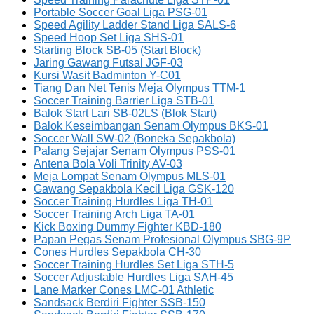
Portable Soccer Goal Liga PSG-01
Speed Agility Ladder Stand Liga SALS-6
Speed Hoop Set Liga SHS-01
Starting Block SB-05 (Start Block)
Jaring Gawang Futsal JGF-03
Kursi Wasit Badminton Y-C01
Tiang Dan Net Tenis Meja Olympus TTM-1
Soccer Training Barrier Liga STB-01
Balok Start Lari SB-02LS (Blok Start)
Balok Keseimbangan Senam Olympus BKS-01
Soccer Wall SW-02 (Boneka Sepakbola)
Palang Sejajar Senam Olympus PSS-01
Antena Bola Voli Trinity AV-03
Meja Lompat Senam Olympus MLS-01
Gawang Sepakbola Kecil Liga GSK-120
Soccer Training Hurdles Liga TH-01
Soccer Training Arch Liga TA-01
Kick Boxing Dummy Fighter KBD-180
Papan Pegas Senam Profesional Olympus SBG-9P
Cones Hurdles Sepakbola CH-30
Soccer Training Hurdles Set Liga STH-5
Soccer Adjustable Hurdles Liga SAH-45
Lane Marker Cones LMC-01 Athletic
Sandsack Berdiri Fighter SSB-150