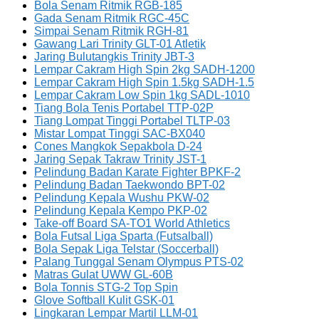
Bola Senam Ritmik RGB-185
Gada Senam Ritmik RGC-45C
Simpai Senam Ritmik RGH-81
Gawang Lari Trinity GLT-01 Atletik
Jaring Bulutangkis Trinity JBT-3
Lempar Cakram High Spin 2kg SADH-1200
Lempar Cakram High Spin 1.5kg SADH-1.5
Lempar Cakram Low Spin 1kg SADL-1010
Tiang Bola Tenis Portabel TTP-02P
Tiang Lompat Tinggi Portabel TLTP-03
Mistar Lompat Tinggi SAC-BX040
Cones Mangkok Sepakbola D-24
Jaring Sepak Takraw Trinity JST-1
Pelindung Badan Karate Fighter BPKF-2
Pelindung Badan Taekwondo BPT-02
Pelindung Kepala Wushu PKW-02
Pelindung Kepala Kempo PKP-02
Take-off Board SA-TO1 World Athletics
Bola Futsal Liga Sparta (Futsalball)
Bola Sepak Liga Telstar (Soccerball)
Palang Tunggal Senam Olympus PTS-02
Matras Gulat UWW GL-60B
Bola Tonnis STG-2 Top Spin
Glove Softball Kulit GSK-01
Lingkaran Lempar Martil LLM-01