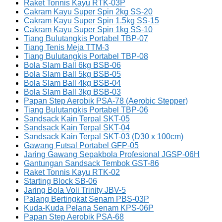
Raket Tonnis Kayu RTK-03P
Cakram Kayu Super Spin 2kg SS-20
Cakram Kayu Super Spin 1.5kg SS-15
Cakram Kayu Super Spin 1kg SS-10
Tiang Bulutangkis Portabel TBP-07
Tiang Tenis Meja TTM-3
Tiang Bulutangkis Portabel TBP-08
Bola Slam Ball 6kg BSB-06
Bola Slam Ball 5kg BSB-05
Bola Slam Ball 4kg BSB-04
Bola Slam Ball 3kg BSB-03
Papan Step Aerobik PSA-78 (Aerobic Stepper)
Tiang Bulutangkis Portabel TBP-06
Sandsack Kain Terpal SKT-05
Sandsack Kain Terpal SKT-04
Sandsack Kain Terpal SKT-03 (D30 x 100cm)
Gawang Futsal Portabel GFP-05
Jaring Gawang Sepakbola Profesional JGSP-06H
Gantungan Sandsack Tembok GST-86
Raket Tonnis Kayu RTK-02
Starting Block SB-06
Jaring Bola Voli Trinity JBV-5
Palang Bertingkat Senam PBS-03P
Kuda-Kuda Pelana Senam KPS-06P
Papan Step Aerobik PSA-68