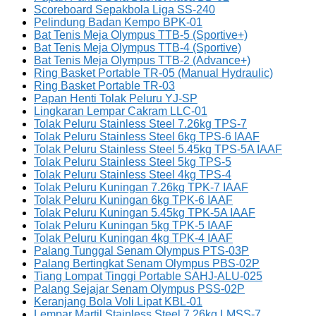
Scoreboard Sepakbola Liga SS-240
Pelindung Badan Kempo BPK-01
Bat Tenis Meja Olympus TTB-5 (Sportive+)
Bat Tenis Meja Olympus TTB-4 (Sportive)
Bat Tenis Meja Olympus TTB-2 (Advance+)
Ring Basket Portable TR-05 (Manual Hydraulic)
Ring Basket Portable TR-03
Papan Henti Tolak Peluru YJ-SP
Lingkaran Lempar Cakram LLC-01
Tolak Peluru Stainless Steel 7.26kg TPS-7
Tolak Peluru Stainless Steel 6kg TPS-6 IAAF
Tolak Peluru Stainless Steel 5.45kg TPS-5A IAAF
Tolak Peluru Stainless Steel 5kg TPS-5
Tolak Peluru Stainless Steel 4kg TPS-4
Tolak Peluru Kuningan 7.26kg TPK-7 IAAF
Tolak Peluru Kuningan 6kg TPK-6 IAAF
Tolak Peluru Kuningan 5.45kg TPK-5A IAAF
Tolak Peluru Kuningan 5kg TPK-5 IAAF
Tolak Peluru Kuningan 4kg TPK-4 IAAF
Palang Tunggal Senam Olympus PTS-03P
Palang Bertingkat Senam Olympus PBS-02P
Tiang Lompat Tinggi Portable SAHJ-ALU-025
Palang Sejajar Senam Olympus PSS-02P
Keranjang Bola Voli Lipat KBL-01
Lempar Martil Stainless Steel 7.26kg LMSS-7