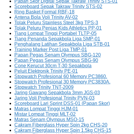
Papan Skor Digital Sepak Takraw Trinity STS-01
Scoreboard Sepak Takraw Trinity STS-02
Ring Basket Formal RBF-18
Antena Bola Voli Trinity AV-02
Tolak Peluru Stainless Steel 3kg TPS-3
Tolak Peluru Penjas Kids Athletics PP-01
Tiang Lompat Tinggi Portabel TLTP-05
Tiang Penanda Sepakbola Liga SMP-01
Penghalang Latihan Sepakbola Liga STB-01
Training Marker Post Liga TMP-01
Papan Pegas Senam Olympus SBG-120
Papan Pegas Senam Olympus SBG-90
Cone Kerucut 30cm T-30 Sepakbola
Peluit Elektronik Trinity PE-01
Stopwatch Profesional 60 Memory PC3860.
Stopwatch Profesional 30 Memory PC3830A.
Stopwatch Trinity TNT-2009
Jaring Gawang Sepakbola 3mm JGS-03
Jaring Voli Profesional Trinity PVN-03
Scoreboard Lari Sprint DSS-01 (Papan Skor)
Matras Lompat Tinggi HJM-01
Mistar Lompat Tinggi MLT-02
Matras Senam Olympus MSO-15
Cakram Fiberglass Hyper Spin 2kg CHS-20
Cakram Fiberglass Hyper Spin 1.5kg CHS-15