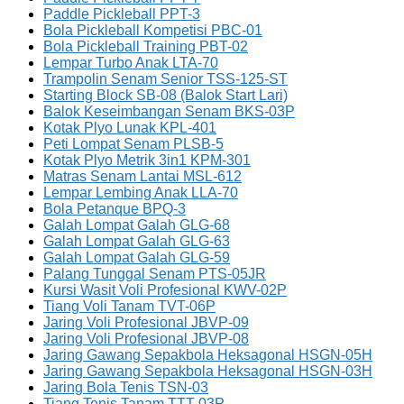
Paddle Pickleball PPT-3
Bola Pickleball Kompetisi PBC-01
Bola Pickleball Training PBT-02
Lempar Turbo Anak LTA-70
Trampolin Senam Senior TSS-125-ST
Starting Block SB-08 (Balok Start Lari)
Balok Keseimbangan Senam BKS-03P
Kotak Plyo Lunak KPL-401
Peti Lompat Senam PLSB-5
Kotak Plyo Metrik 3in1 KPM-301
Matras Senam Lantai MSL-612
Lempar Lembing Anak LLA-70
Bola Petanque BPQ-3
Galah Lompat Galah GLG-68
Galah Lompat Galah GLG-63
Galah Lompat Galah GLG-59
Palang Tunggal Senam PTS-05JR
Kursi Wasit Voli Profesional KWV-02P
Tiang Voli Tanam TVT-06P
Jaring Voli Profesional JBVP-09
Jaring Voli Profesional JBVP-08
Jaring Gawang Sepakbola Heksagonal HSGN-05H
Jaring Gawang Sepakbola Heksagonal HSGN-03H
Jaring Bola Tenis TSN-03
Tiang Tenis Tanam TTT-03P