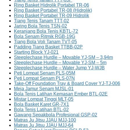
Ring Basket Hidrolik Portabel TR-06
Ring Basket Portabel TR-08 (Hidrolik)
Ring Basket Portabel TR-09 Hidrolik
Tiang Tenis Tanam TTT-02
Jaring Bola Tenis TSN-02
Keranjang Bola Tenis KBTL-72
Bola Senam Ritmik RGB-19G
Tiang Bola Voli Tanam TVT-05
Padding Tiang Basket TTBB-02P
Starting Block YJ-021
Steeplechase Hurdle – Movable YJ-SM – 3,94m
Steeplechase Hurdle – Movable YJ-SM – 5m
Steeplechase Hurdle – Water Jump YJ-WJB
Peti Lompat Senam PLS-05M
Peti Lompat Senam PLS-07N
Take-Off Foundation Tray & Board Cover YJ-TJ-006
Meja Jamur Senam MJSL-01
Bola Tenis Latihan Kemasan Ember BTL-02E
Mistar Lompat Tinggi MLT-05
Bola Basket Karet GR-7X1
Bola Tenis Latihan BTL-02
Gawang Sepakbola Profesional GSP-02
Matras Ju Jitsu JJAU MJJ-100
Matras Ju Jitsu JJAU MJJ-64