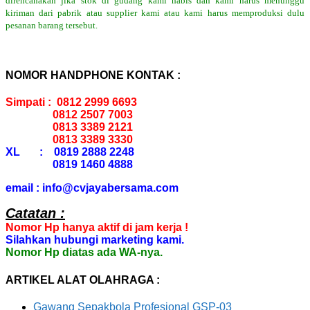
direncanakan jika stok di gudang kami habis dan kami harus menunggu
kiriman dari pabrik atau supplier kami atau kami harus memproduksi dulu
pesanan barang tersebut.
NOMOR HANDPHONE KONTAK :
Simpati : 0812 2999 6693
0812 2507 7003
0813 3389 2121
0813 3389 3330
XL : 0819 2888 2248
0819 1460 4888
email : info@cvjayabersama.com
Catatan :
Nomor Hp hanya aktif di jam kerja !
Silahkan hubungi marketing kami.
Nomor Hp diatas ada WA-nya.
ARTIKEL ALAT OLAHRAGA :
Gawang Sepakbola Profesional GSP-03