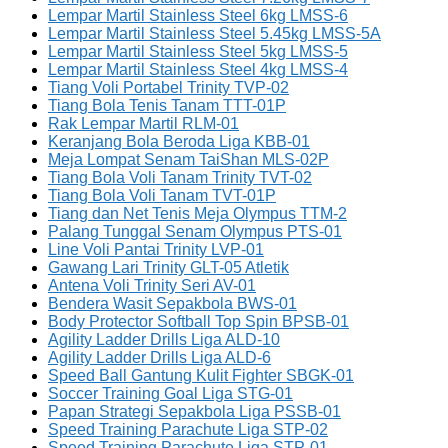
Lempar Martil Stainless Steel 6kg LMSS-6
Lempar Martil Stainless Steel 5.45kg LMSS-5A
Lempar Martil Stainless Steel 5kg LMSS-5
Lempar Martil Stainless Steel 4kg LMSS-4
Tiang Voli Portabel Trinity TVP-02
Tiang Bola Tenis Tanam TTT-01P
Rak Lempar Martil RLM-01
Keranjang Bola Beroda Liga KBB-01
Meja Lompat Senam TaiShan MLS-02P
Tiang Bola Voli Tanam Trinity TVT-02
Tiang Bola Voli Tanam TVT-01P
Tiang dan Net Tenis Meja Olympus TTM-2
Palang Tunggal Senam Olympus PTS-01
Line Voli Pantai Trinity LVP-01
Gawang Lari Trinity GLT-05 Atletik
Antena Voli Trinity Seri AV-01
Bendera Wasit Sepakbola BWS-01
Body Protector Softball Top Spin BPSB-01
Agility Ladder Drills Liga ALD-10
Agility Ladder Drills Liga ALD-6
Speed Ball Gantung Kulit Fighter SBGK-01
Soccer Training Goal Liga STG-01
Papan Strategi Sepakbola Liga PSSB-01
Speed Training Parachute Liga STP-02
Speed Training Parachute Liga STP-01