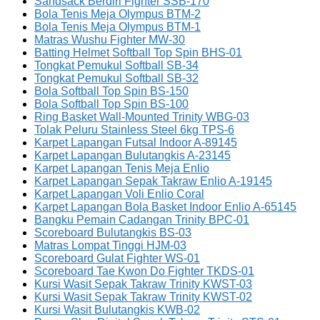
Sandsack Berdiri Fighter SSB-170
Bola Tenis Meja Olympus BTM-2
Bola Tenis Meja Olympus BTM-1
Matras Wushu Fighter MW-30
Batting Helmet Softball Top Spin BHS-01
Tongkat Pemukul Softball SB-34
Tongkat Pemukul Softball SB-32
Bola Softball Top Spin BS-150
Bola Softball Top Spin BS-100
Ring Basket Wall-Mounted Trinity WBG-03
Tolak Peluru Stainless Steel 6kg TPS-6
Karpet Lapangan Futsal Indoor A-89145
Karpet Lapangan Bulutangkis A-23145
Karpet Lapangan Tenis Meja Enlio
Karpet Lapangan Sepak Takraw Enlio A-19145
Karpet Lapangan Voli Enlio Coral
Karpet Lapangan Bola Basket Indoor Enlio A-65145
Bangku Pemain Cadangan Trinity BPC-01
Scoreboard Bulutangkis BS-03
Matras Lompat Tinggi HJM-03
Scoreboard Gulat Fighter WS-01
Scoreboard Tae Kwon Do Fighter TKDS-01
Kursi Wasit Sepak Takraw Trinity KWST-03
Kursi Wasit Sepak Takraw Trinity KWST-02
Kursi Wasit Bulutangkis KWB-02