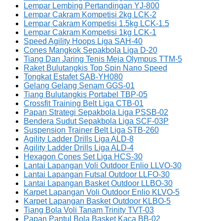
Lempar Lembing Pertandingan YJ-800
Lempar Cakram Kompetisi 2kg LCK-2
Lempar Cakram Kompetisi 1.5kg LCK-1.5
Lempar Cakram Kompetisi 1kg LCK-1
Speed Agility Hoops Liga SAH-40
Cones Mangkok Sepakbola Liga D-20
Tiang Dan Jaring Tenis Meja Olympus TTM-5
Raket Bulutangkis Top Spin Nano Speed
Tongkat Estafet SAB-YH080
Gelang Gelang Senam GGS-01
Tiang Bulutangkis Portabel TBP-05
Crossfit Training Belt Liga CTB-01
Papan Strategi Sepakbola Liga PSSB-02
Bendera Sudut Sepakbola Liga SCF-03P
Suspension Trainer Belt Liga STB-260
Agility Ladder Drills Liga ALD-8
Agility Ladder Drills Liga ALD-4
Hexagon Cones Set Liga HCS-30
Lantai Lapangan Voli Outdoor Enlio LLVO-30
Lantai Lapangan Futsal Outdoor LLFO-30
Lantai Lapangan Basket Outdoor LLBO-30
Karpet Lapangan Voli Outdoor Enlio KLVO-5
Karpet Lapangan Basket Outdoor KLBO-5
Tiang Bola Voli Tanam Trinity TVT-03
Papan Pantul Bola Basket Kaca BB-02