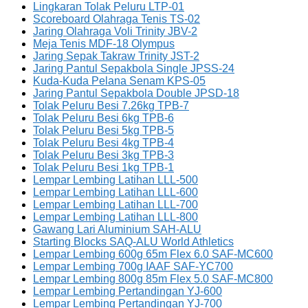
Lingkaran Tolak Peluru LTP-01
Scoreboard Olahraga Tenis TS-02
Jaring Olahraga Voli Trinity JBV-2
Meja Tenis MDF-18 Olympus
Jaring Sepak Takraw Trinity JST-2
Jaring Pantul Sepakbola Single JPSS-24
Kuda-Kuda Pelana Senam KPS-05
Jaring Pantul Sepakbola Double JPSD-18
Tolak Peluru Besi 7.26kg TPB-7
Tolak Peluru Besi 6kg TPB-6
Tolak Peluru Besi 5kg TPB-5
Tolak Peluru Besi 4kg TPB-4
Tolak Peluru Besi 3kg TPB-3
Tolak Peluru Besi 1kg TPB-1
Lempar Lembing Latihan LLL-500
Lempar Lembing Latihan LLL-600
Lempar Lembing Latihan LLL-700
Lempar Lembing Latihan LLL-800
Gawang Lari Aluminium SAH-ALU
Starting Blocks SAQ-ALU World Athletics
Lempar Lembing 600g 65m Flex 6.0 SAF-MC600
Lempar Lembing 700g IAAF SAF-YC700
Lempar Lembing 800g 85m Flex 5.0 SAF-MC800
Lempar Lembing Pertandingan YJ-600
Lempar Lembing Pertandingan YJ-700