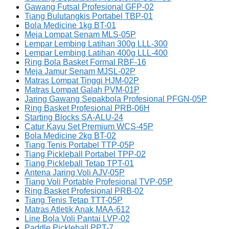
Gawang Futsal Profesional GFP-02
Tiang Bulutangkis Portabel TBP-01
Bola Medicine 1kg BT-01
Meja Lompat Senam MLS-05P
Lempar Lembing Latihan 300g LLL-300
Lempar Lembing Latihan 400g LLL-400
Ring Bola Basket Formal RBF-16
Meja Jamur Senam MJSL-02P
Matras Lompat Tinggi HJM-02P
Matras Lompat Galah PVM-01P
Jaring Gawang Sepakbola Profesional PFGN-05P
Ring Basket Profesional PRB-06H
Starting Blocks SA-ALU-24
Catur Kayu Set Premium WCS-45P
Bola Medicine 2kg BT-02
Tiang Tenis Portabel TTP-05P
Tiang Pickleball Portabel TPP-02
Tiang Pickleball Tetap TPT-01
Antena Jaring Voli AJV-05P
Tiang Voli Portable Profesional TVP-05P
Ring Basket Profesional PRB-02
Tiang Tenis Tetap TTT-05P
Matras Atletik Anak MAA-612
Line Bola Voli Pantai LVP-02
Paddle Pickleball PPT-7