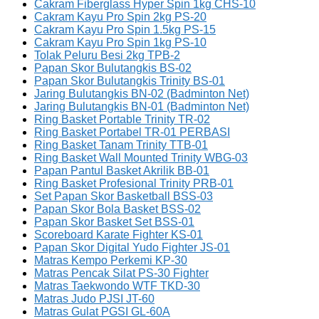
Cakram Fiberglass Hyper Spin 1kg CHS-10
Cakram Kayu Pro Spin 2kg PS-20
Cakram Kayu Pro Spin 1.5kg PS-15
Cakram Kayu Pro Spin 1kg PS-10
Tolak Peluru Besi 2kg TPB-2
Papan Skor Bulutangkis BS-02
Papan Skor Bulutangkis Trinity BS-01
Jaring Bulutangkis BN-02 (Badminton Net)
Jaring Bulutangkis BN-01 (Badminton Net)
Ring Basket Portable Trinity TR-02
Ring Basket Portabel TR-01 PERBASI
Ring Basket Tanam Trinity TTB-01
Ring Basket Wall Mounted Trinity WBG-03
Papan Pantul Basket Akrilik BB-01
Ring Basket Profesional Trinity PRB-01
Set Papan Skor Basketball BSS-03
Papan Skor Bola Basket BSS-02
Papan Skor Basket Set BSS-01
Scoreboard Karate Fighter KS-01
Papan Skor Digital Yudo Fighter JS-01
Matras Kempo Perkemi KP-30
Matras Pencak Silat PS-30 Fighter
Matras Taekwondo WTF TKD-30
Matras Judo PJSI JT-60
Matras Gulat PGSI GL-60A