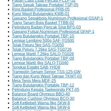
Papan Catur Lipat Percasi PCLP-52
Tiang Sepak Takraw Portabel TSP-05
Ring Basket Profesional PRB-05
Kursi Wasit Bulutangkis KWB-01
Gawang Sepakbola Aluminium Profesional GSAP-1
Tiang Tanam Bola Basket TTBB-02
Pelindung Badan Pencak Silat BPS-03
Gawang Futsal Aluminium Profesional GFAP-1
Tiang Bulutangkis Portabel TBP-10
Lempar Lembing 500g SAF-YG500
Tolak Peluru 5kg SAS-TG050
Tolak Peluru 7.26kg SAS-TG0726
Lempar Martil 7.26kg SALQ-TG026
Tiang Bulutangkis Portabel TBP-09
Lempar Martil 4kg SALQ-TG040
Tongkat Estafet SAB-YHD8
Trampolin Senam Senior TSS-125-GW
Tiang dan Kursi Wasit Takraw TKWT-03
Meja Tenis Meja MDF-25
Tiang Bulutangkis Portable TBP-12
Pelindung Kepala Taekwondo PKT-05
Balance Board Olympus BBO-40
Balance Cushion Olympus BCO-30
Soft Kettlebell Warna 8kg SKW-8
Soft Kettlebell Warna 6kg SKW-6