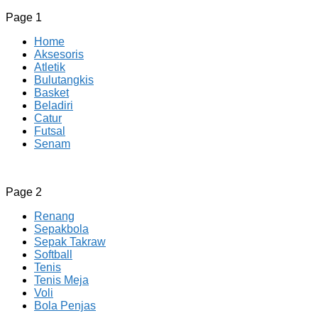
Page 1
Home
Aksesoris
Atletik
Bulutangkis
Basket
Beladiri
Catur
Futsal
Senam
CV JAYA BERSAMA Co Id
Menyediakan Semua Perlengkapan Olahraga Yang
Page 2
Lengkap, Berkualitas Dengan Harga Yang Murah
Renang
Sepakbola
Sepak Takraw
Softball
Tenis
Tenis Meja
Voli
Bola Penjas