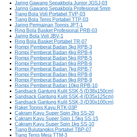
Jaring Gawang Sepakbola Junior JGSJ-03
Jaring Gawang Sepakbola Profesional 5mm
Tiang Bola Voli Portabel TVP-03
Tiang Bola Tenis Portabel TTP-03
Jaring Permainan Tonnis JPT-1
Ring Bola Basket Profesional PRB-03
Jaring Bola Voli JBV-1
Ring Bola Basket Portabel TR-07
Rompi Pemberat Badan 3kg RPB-3
Rompi Pemberat Badan 4kg RPB-4
Rompi Pemberat Badan 5kg RPB-5
Rompi Pemberat Badan 6kg RPB-6
Rompi Pemberat Badan 7kg RPB-7
Rompi Pemberat Badan 8kg RPB-8
Rompi Pemberat Badan 9kg RPB-9
Rompi Pemberat Badan 10kg RPB-10
Sandsack Gantung Kulit SSK-5 (D38x150cm)
Sandsack Gantung Kulit SSK-4 (D35x125cm)
Sandsack Gantung Kulit SSK-3 (D30x100cm)
Raket Tonnis Kayu RTK-03P
Cakram Kayu Super Spin 2kg SS-20
Cakram Kayu Super Spin 1.5kg SS-15
Cakram Kayu Super Spin 1kg SS-10
Tiang Bulutangkis Portabel TBP-07
Tiang Tenis Meja TTM-3