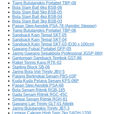
Tiang Bulutangkis Portabel TBP-08
Bola Slam Ball 6kg BSB-06
Bola Slam Ball 5kg BSB-05
Bola Slam Ball 4kg BSB-04
Bola Slam Ball 3kg BSB-03
Papan Step Aerobik PSA-78 (Aerobic Stepper)
Tiang Bulutangkis Portabel TBP-06
Sandsack Kain Terpal SKT-05
Sandsack Kain Terpal SKT-04
Sandsack Kain Terpal SKT-03 (D30 x 100cm)
Gawang Futsal Portabel GFP-05
Jaring Gawang Sepakbola Profesional JGSP-06H
Gantungan Sandsack Tembok GST-86
Raket Tonnis Kayu RTK-02
Starting Block SB-06
Jaring Bola Voli Trinity JBV-5
Palang Bertingkat Senam PBS-03P
Kuda-Kuda Pelana Senam KPS-06P
Papan Step Aerobik PSA-68
Bola Senam Ritmik RGB-185
Gada Senam Ritmik RGC-45C
Simpai Senam Ritmik RGH-81
Gawang Lari Trinity GLT-01 Atletik
Jaring Bulutangkis Trinity JBT-3
Lempar Cakram High Spin 2kg SADH-1200