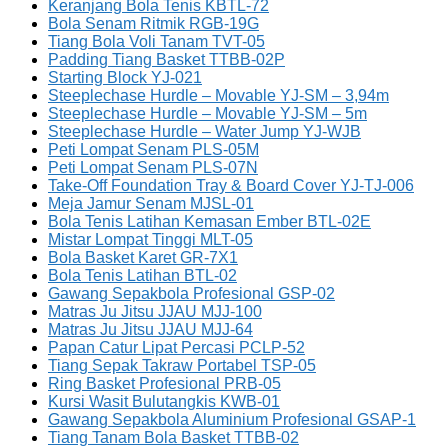
Keranjang Bola Tenis KBTL-72
Bola Senam Ritmik RGB-19G
Tiang Bola Voli Tanam TVT-05
Padding Tiang Basket TTBB-02P
Starting Block YJ-021
Steeplechase Hurdle – Movable YJ-SM – 3,94m
Steeplechase Hurdle – Movable YJ-SM – 5m
Steeplechase Hurdle – Water Jump YJ-WJB
Peti Lompat Senam PLS-05M
Peti Lompat Senam PLS-07N
Take-Off Foundation Tray & Board Cover YJ-TJ-006
Meja Jamur Senam MJSL-01
Bola Tenis Latihan Kemasan Ember BTL-02E
Mistar Lompat Tinggi MLT-05
Bola Basket Karet GR-7X1
Bola Tenis Latihan BTL-02
Gawang Sepakbola Profesional GSP-02
Matras Ju Jitsu JJAU MJJ-100
Matras Ju Jitsu JJAU MJJ-64
Papan Catur Lipat Percasi PCLP-52
Tiang Sepak Takraw Portabel TSP-05
Ring Basket Profesional PRB-05
Kursi Wasit Bulutangkis KWB-01
Gawang Sepakbola Aluminium Profesional GSAP-1
Tiang Tanam Bola Basket TTBB-02