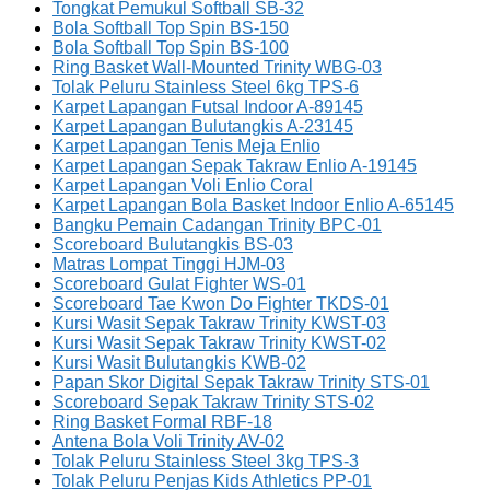
Tongkat Pemukul Softball SB-32
Bola Softball Top Spin BS-150
Bola Softball Top Spin BS-100
Ring Basket Wall-Mounted Trinity WBG-03
Tolak Peluru Stainless Steel 6kg TPS-6
Karpet Lapangan Futsal Indoor A-89145
Karpet Lapangan Bulutangkis A-23145
Karpet Lapangan Tenis Meja Enlio
Karpet Lapangan Sepak Takraw Enlio A-19145
Karpet Lapangan Voli Enlio Coral
Karpet Lapangan Bola Basket Indoor Enlio A-65145
Bangku Pemain Cadangan Trinity BPC-01
Scoreboard Bulutangkis BS-03
Matras Lompat Tinggi HJM-03
Scoreboard Gulat Fighter WS-01
Scoreboard Tae Kwon Do Fighter TKDS-01
Kursi Wasit Sepak Takraw Trinity KWST-03
Kursi Wasit Sepak Takraw Trinity KWST-02
Kursi Wasit Bulutangkis KWB-02
Papan Skor Digital Sepak Takraw Trinity STS-01
Scoreboard Sepak Takraw Trinity STS-02
Ring Basket Formal RBF-18
Antena Bola Voli Trinity AV-02
Tolak Peluru Stainless Steel 3kg TPS-3
Tolak Peluru Penjas Kids Athletics PP-01