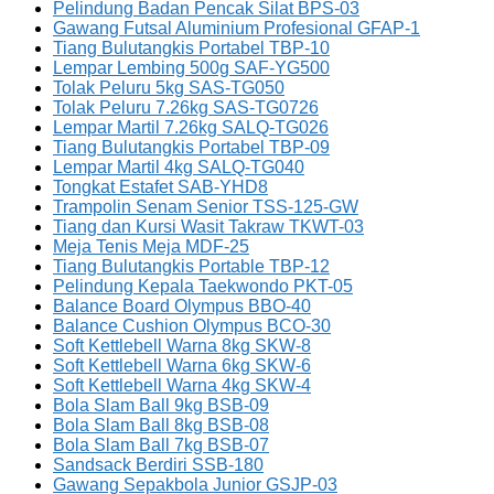
Pelindung Badan Pencak Silat BPS-03
Gawang Futsal Aluminium Profesional GFAP-1
Tiang Bulutangkis Portabel TBP-10
Lempar Lembing 500g SAF-YG500
Tolak Peluru 5kg SAS-TG050
Tolak Peluru 7.26kg SAS-TG0726
Lempar Martil 7.26kg SALQ-TG026
Tiang Bulutangkis Portabel TBP-09
Lempar Martil 4kg SALQ-TG040
Tongkat Estafet SAB-YHD8
Trampolin Senam Senior TSS-125-GW
Tiang dan Kursi Wasit Takraw TKWT-03
Meja Tenis Meja MDF-25
Tiang Bulutangkis Portable TBP-12
Pelindung Kepala Taekwondo PKT-05
Balance Board Olympus BBO-40
Balance Cushion Olympus BCO-30
Soft Kettlebell Warna 8kg SKW-8
Soft Kettlebell Warna 6kg SKW-6
Soft Kettlebell Warna 4kg SKW-4
Bola Slam Ball 9kg BSB-09
Bola Slam Ball 8kg BSB-08
Bola Slam Ball 7kg BSB-07
Sandsack Berdiri SSB-180
Gawang Sepakbola Junior GSJP-03