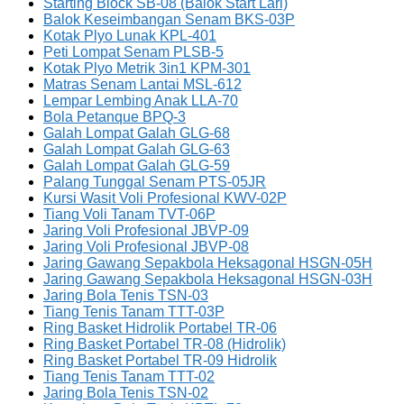
Starting Block SB-08 (Balok Start Lari)
Balok Keseimbangan Senam BKS-03P
Kotak Plyo Lunak KPL-401
Peti Lompat Senam PLSB-5
Kotak Plyo Metrik 3in1 KPM-301
Matras Senam Lantai MSL-612
Lempar Lembing Anak LLA-70
Bola Petanque BPQ-3
Galah Lompat Galah GLG-68
Galah Lompat Galah GLG-63
Galah Lompat Galah GLG-59
Palang Tunggal Senam PTS-05JR
Kursi Wasit Voli Profesional KWV-02P
Tiang Voli Tanam TVT-06P
Jaring Voli Profesional JBVP-09
Jaring Voli Profesional JBVP-08
Jaring Gawang Sepakbola Heksagonal HSGN-05H
Jaring Gawang Sepakbola Heksagonal HSGN-03H
Jaring Bola Tenis TSN-03
Tiang Tenis Tanam TTT-03P
Ring Basket Hidrolik Portabel TR-06
Ring Basket Portabel TR-08 (Hidrolik)
Ring Basket Portabel TR-09 Hidrolik
Tiang Tenis Tanam TTT-02
Jaring Bola Tenis TSN-02