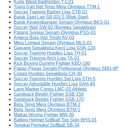
Kursi Wasit Badminton Y-C01
Tiang Dan Net Tenis Meja Olympus TTM-1
Soccer Training Barrier Liga STB-01
Balok Start Lari SB-02LS (Blok Start)
Balok Keseimbangan Senam Olympus BKS-01
Soccer Wall SW-02 (Boneka Sepakbola)
Palang Sejajar Senam Olympus PSS-01
Antena Bola Voli Trinity AV-03
Meja Lompat Senam Olympus MLS-01
Gawang Sepakbola Kecil Liga GSK-120
Soccer Training Hurdles Liga TH-01
Soccer Training Arch Liga TA-01
Kick Boxing Dummy Fighter KBD-180
Papan Pegas Senam Profesional Olympus SBG-9P
Cones Hurdles Sepakbola CH-30
Soccer Training Hurdles Set Liga STH-5
Soccer Adjustable Hurdles Liga SAH-45
Lane Marker Cones LMC-01 Athletic
Sandsack Berdiri Fighter SSB-150
Sandsack Berdiri Fighter SSB-170
Bola Tenis Meja Olympus BTM-2
Bola Tenis Meja Olympus BTM-1
Matras Wushu Fighter MW-30
Batting Helmet Softball Top Spin BHS-01
Tongkat Pemukul Softball SB-34