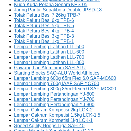
Kuda-Kuda Pelana Senam KPS-05
Jaring Pantul Sepakbola Double JPSD-18
Tolak Peluru Besi 7.26kg TPB-7
Tolak Peluru Besi 6kg TPB-6
Tolak Peluru Besi 5kg TPB-5
Tolak Peluru Besi 4kg TPB-4
Tolak Peluru Besi 3kg TPB-3
Tolak Peluru Besi 1kg TPB-1
Lempar Lembing Latihan LLL-500
Lempar Lembing Latihan LLL-600
Lempar Lembing Latihan LLL-700
Lempar Lembing Latihan LLL-800
Gawang Lari Aluminium SAH-ALU
Starting Blocks SAQ-ALU World Athletics
Lempar Lembing 600g 65m Flex 6.0 SAF-MC600
Lempar Lembing 700g IAAF SAF-YC700
Lempar Lembing 800g 85m Flex 5.0 SAF-MC800
Lempar Lembing Pertandingan YJ-600
Lempar Lembing Pertandingan YJ-700
Lempar Lembing Pertandingan YJ-800
Lempar Cakram Kompetisi 2kg LCK-2
Lempar Cakram Kompetisi 1.5kg LCK-1.5
Lempar Cakram Kompetisi 1kg LCK-1
Speed Agility Hoops Liga SAH-40
Cones Mangkok Sepakbola Liga D-20