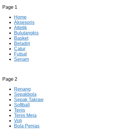
Page 1
Home
Aksesoris
Atletik
Bulutangkis
Basket
Beladiri
Catur
Futsal
Senam
CV JAYA BERSAMA Co Id
Menyediakan Semua Perlengkapan Olahraga Yang
Page 2
Lengkap, Berkualitas Dengan Harga Yang Murah
Renang
Sepakbola
Sepak Takraw
Softball
Tenis
Tenis Meja
Voli
Bola Penjas