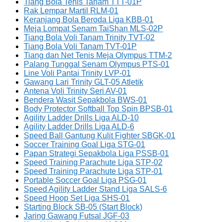
Tiang Bola Tenis Tanam TTT-01P
Rak Lempar Martil RLM-01
Keranjang Bola Beroda Liga KBB-01
Meja Lompat Senam TaiShan MLS-02P
Tiang Bola Voli Tanam Trinity TVT-02
Tiang Bola Voli Tanam TVT-01P
Tiang dan Net Tenis Meja Olympus TTM-2
Palang Tunggal Senam Olympus PTS-01
Line Voli Pantai Trinity LVP-01
Gawang Lari Trinity GLT-05 Atletik
Antena Voli Trinity Seri AV-01
Bendera Wasit Sepakbola BWS-01
Body Protector Softball Top Spin BPSB-01
Agility Ladder Drills Liga ALD-10
Agility Ladder Drills Liga ALD-6
Speed Ball Gantung Kulit Fighter SBGK-01
Soccer Training Goal Liga STG-01
Papan Strategi Sepakbola Liga PSSB-01
Speed Training Parachute Liga STP-02
Speed Training Parachute Liga STP-01
Portable Soccer Goal Liga PSG-01
Speed Agility Ladder Stand Liga SALS-6
Speed Hoop Set Liga SHS-01
Starting Block SB-05 (Start Block)
Jaring Gawang Futsal JGF-03