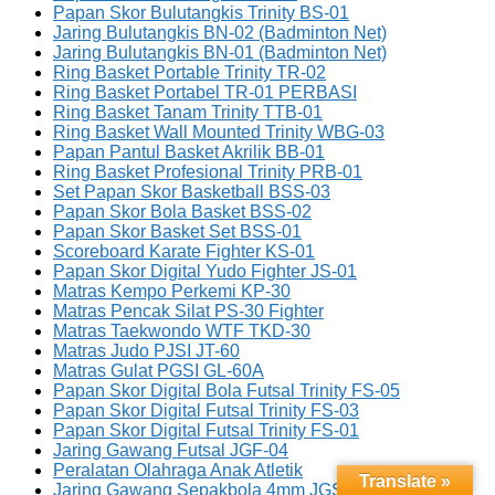
Papan Skor Bulutangkis Trinity BS-01
Jaring Bulutangkis BN-02 (Badminton Net)
Jaring Bulutangkis BN-01 (Badminton Net)
Ring Basket Portable Trinity TR-02
Ring Basket Portabel TR-01 PERBASI
Ring Basket Tanam Trinity TTB-01
Ring Basket Wall Mounted Trinity WBG-03
Papan Pantul Basket Akrilik BB-01
Ring Basket Profesional Trinity PRB-01
Set Papan Skor Basketball BSS-03
Papan Skor Bola Basket BSS-02
Papan Skor Basket Set BSS-01
Scoreboard Karate Fighter KS-01
Papan Skor Digital Yudo Fighter JS-01
Matras Kempo Perkemi KP-30
Matras Pencak Silat PS-30 Fighter
Matras Taekwondo WTF TKD-30
Matras Judo PJSI JT-60
Matras Gulat PGSI GL-60A
Papan Skor Digital Bola Futsal Trinity FS-05
Papan Skor Digital Futsal Trinity FS-03
Papan Skor Digital Futsal Trinity FS-01
Jaring Gawang Futsal JGF-04
Peralatan Olahraga Anak Atletik
Translate »
Jaring Gawang Sepakbola 4mm JGS-04