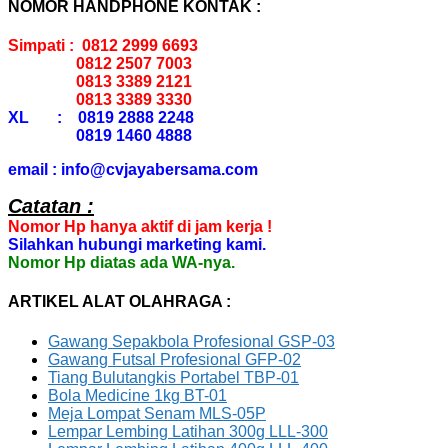
NOMOR HANDPHONE KONTAK :
Simpati : 0812 2999 6693
0812 2507 7003
0813 3389 2121
0813 3389 3330
XL : 0819 2888 2248
0819 1460 4888
email : info@cvjayabersama.com
Catatan :
Nomor Hp hanya aktif di jam kerja !
Silahkan hubungi marketing kami.
Nomor Hp diatas ada WA-nya.
ARTIKEL ALAT OLAHRAGA :
Gawang Sepakbola Profesional GSP-03
Gawang Futsal Profesional GFP-02
Tiang Bulutangkis Portabel TBP-01
Bola Medicine 1kg BT-01
Meja Lompat Senam MLS-05P
Lempar Lembing Latihan 300g LLL-300