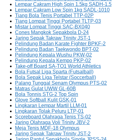
Lempar Cakram High Spin 1.5kg SADH-1.5
Lempar Cakram Low Spin 1kg SADL-1010
Tiang Bola Tenis Portabel TTP-02P
Tiang Lompat Tinggi Portabel TLTP-03
Mistar Lompat Tinggi SAC-BX040
Cones Mangkok Sepakbola D-24
Jaring Sepak Takraw Trinity JST-1
Pelindung Badan Karate Fighter BPKF-2
Pelindung Badan Taekwondo BPT-02
Pelindung Kepala Wushu PKW-02
Pelindung Kepala Kempo PKP-02
Take-off Board SA-TO1 World Athletics
Bola Futsal Liga Sparta (Futsalball)
Bola Sepak Liga Telstar (Soccerball)
Palang Tunggal Senam Olympus PTS-02
Matras Gulat UWW GL-60B
Bola Tonnis STG-2 Top Spin
Glove Softball Kulit GSK-01
Lingkaran Lempar Martil LLM-01
Lingkaran Tolak Peluru LTP-01
Scoreboard Olahraga Tenis TS-02
Jaring Olahraga Voli Trinity JBV-2
Meja Tenis MDF-18 Olympus
Jaring Sepak Takraw Trinity JST-2
Jaring Pantul Sepakbola Single JPSS-24