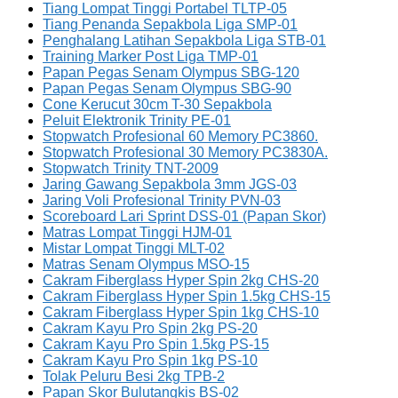
Tiang Lompat Tinggi Portabel TLTP-05
Tiang Penanda Sepakbola Liga SMP-01
Penghalang Latihan Sepakbola Liga STB-01
Training Marker Post Liga TMP-01
Papan Pegas Senam Olympus SBG-120
Papan Pegas Senam Olympus SBG-90
Cone Kerucut 30cm T-30 Sepakbola
Peluit Elektronik Trinity PE-01
Stopwatch Profesional 60 Memory PC3860.
Stopwatch Profesional 30 Memory PC3830A.
Stopwatch Trinity TNT-2009
Jaring Gawang Sepakbola 3mm JGS-03
Jaring Voli Profesional Trinity PVN-03
Scoreboard Lari Sprint DSS-01 (Papan Skor)
Matras Lompat Tinggi HJM-01
Mistar Lompat Tinggi MLT-02
Matras Senam Olympus MSO-15
Cakram Fiberglass Hyper Spin 2kg CHS-20
Cakram Fiberglass Hyper Spin 1.5kg CHS-15
Cakram Fiberglass Hyper Spin 1kg CHS-10
Cakram Kayu Pro Spin 2kg PS-20
Cakram Kayu Pro Spin 1.5kg PS-15
Cakram Kayu Pro Spin 1kg PS-10
Tolak Peluru Besi 2kg TPB-2
Papan Skor Bulutangkis BS-02