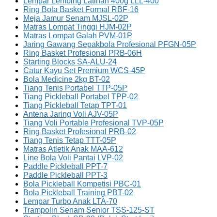
Lempar Lembing Latihan 400g LLL-400
Ring Bola Basket Formal RBF-16
Meja Jamur Senam MJSL-02P
Matras Lompat Tinggi HJM-02P
Matras Lompat Galah PVM-01P
Jaring Gawang Sepakbola Profesional PFGN-05P
Ring Basket Profesional PRB-06H
Starting Blocks SA-ALU-24
Catur Kayu Set Premium WCS-45P
Bola Medicine 2kg BT-02
Tiang Tenis Portabel TTP-05P
Tiang Pickleball Portabel TPP-02
Tiang Pickleball Tetap TPT-01
Antena Jaring Voli AJV-05P
Tiang Voli Portable Profesional TVP-05P
Ring Basket Profesional PRB-02
Tiang Tenis Tetap TTT-05P
Matras Atletik Anak MAA-612
Line Bola Voli Pantai LVP-02
Paddle Pickleball PPT-7
Paddle Pickleball PPT-3
Bola Pickleball Kompetisi PBC-01
Bola Pickleball Training PBT-02
Lempar Turbo Anak LTA-70
Trampolin Senam Senior TSS-125-ST