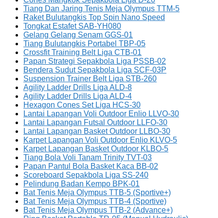
Tiang Dan Jaring Tenis Meja Olympus TTM-5
Raket Bulutangkis Top Spin Nano Speed
Tongkat Estafet SAB-YH080
Gelang Gelang Senam GGS-01
Tiang Bulutangkis Portabel TBP-05
Crossfit Training Belt Liga CTB-01
Papan Strategi Sepakbola Liga PSSB-02
Bendera Sudut Sepakbola Liga SCF-03P
Suspension Trainer Belt Liga STB-260
Agility Ladder Drills Liga ALD-8
Agility Ladder Drills Liga ALD-4
Hexagon Cones Set Liga HCS-30
Lantai Lapangan Voli Outdoor Enlio LLVO-30
Lantai Lapangan Futsal Outdoor LLFO-30
Lantai Lapangan Basket Outdoor LLBO-30
Karpet Lapangan Voli Outdoor Enlio KLVO-5
Karpet Lapangan Basket Outdoor KLBO-5
Tiang Bola Voli Tanam Trinity TVT-03
Papan Pantul Bola Basket Kaca BB-02
Scoreboard Sepakbola Liga SS-240
Pelindung Badan Kempo BPK-01
Bat Tenis Meja Olympus TTB-5 (Sportive+)
Bat Tenis Meja Olympus TTB-4 (Sportive)
Bat Tenis Meja Olympus TTB-2 (Advance+)