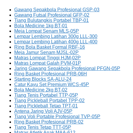
Gawang Sepakbola Profesional GSP-03
Gawang Futsal Profesional GFP-02
Tiang Bulutangkis Portabel TBP-01
Bola Medicine 1kg BT-01
Meja Lompat Senam MLS-05P
Lempar Lembing Latihan 300g LLL-300
Lempar Lembing Latihan 400g LLL-400
Ring Bola Basket Formal RBF-16
Meja Jamur Senam MJSL-02P
Matras Lompat Tinggi HJM-02P
Matras Lompat Galah PVM-01P
Jaring Gawang Sepakbola Profesional PFGN-05P
Ring Basket Profesional PRB-06H
Starting Blocks SA-ALU-24
Catur Kayu Set Premium WCS-45P
Bola Medicine 2kg BT-02
Tiang Tenis Portabel TTP-05P
Tiang Pickleball Portabel TPP-02
Tiang Pickleball Tetap TPT-01
Antena Jaring Voli AJV-05P
Tiang Voli Portable Profesional TVP-05P
Ring Basket Profesional PRB-02
Tiang Tenis Tetap TTT-05P
Matras Atletik Anak MAA-612