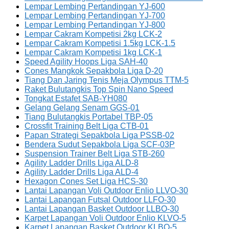
Lempar Lembing Pertandingan YJ-600
Lempar Lembing Pertandingan YJ-700
Lempar Lembing Pertandingan YJ-800
Lempar Cakram Kompetisi 2kg LCK-2
Lempar Cakram Kompetisi 1.5kg LCK-1.5
Lempar Cakram Kompetisi 1kg LCK-1
Speed Agility Hoops Liga SAH-40
Cones Mangkok Sepakbola Liga D-20
Tiang Dan Jaring Tenis Meja Olympus TTM-5
Raket Bulutangkis Top Spin Nano Speed
Tongkat Estafet SAB-YH080
Gelang Gelang Senam GGS-01
Tiang Bulutangkis Portabel TBP-05
Crossfit Training Belt Liga CTB-01
Papan Strategi Sepakbola Liga PSSB-02
Bendera Sudut Sepakbola Liga SCF-03P
Suspension Trainer Belt Liga STB-260
Agility Ladder Drills Liga ALD-8
Agility Ladder Drills Liga ALD-4
Hexagon Cones Set Liga HCS-30
Lantai Lapangan Voli Outdoor Enlio LLVO-30
Lantai Lapangan Futsal Outdoor LLFO-30
Lantai Lapangan Basket Outdoor LLBO-30
Karpet Lapangan Voli Outdoor Enlio KLVO-5
Karpet Lapangan Basket Outdoor KLBO-5