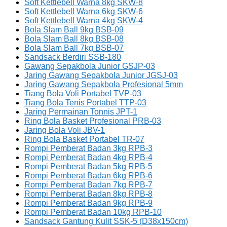
Soft Kettlebell Warna 8kg SKW-8
Soft Kettlebell Warna 6kg SKW-6
Soft Kettlebell Warna 4kg SKW-4
Bola Slam Ball 9kg BSB-09
Bola Slam Ball 8kg BSB-08
Bola Slam Ball 7kg BSB-07
Sandsack Berdiri SSB-180
Gawang Sepakbola Junior GSJP-03
Jaring Gawang Sepakbola Junior JGSJ-03
Jaring Gawang Sepakbola Profesional 5mm
Tiang Bola Voli Portabel TVP-03
Tiang Bola Tenis Portabel TTP-03
Jaring Permainan Tonnis JPT-1
Ring Bola Basket Profesional PRB-03
Jaring Bola Voli JBV-1
Ring Bola Basket Portabel TR-07
Rompi Pemberat Badan 3kg RPB-3
Rompi Pemberat Badan 4kg RPB-4
Rompi Pemberat Badan 5kg RPB-5
Rompi Pemberat Badan 6kg RPB-6
Rompi Pemberat Badan 7kg RPB-7
Rompi Pemberat Badan 8kg RPB-8
Rompi Pemberat Badan 9kg RPB-9
Rompi Pemberat Badan 10kg RPB-10
Sandsack Gantung Kulit SSK-5 (D38x150cm)