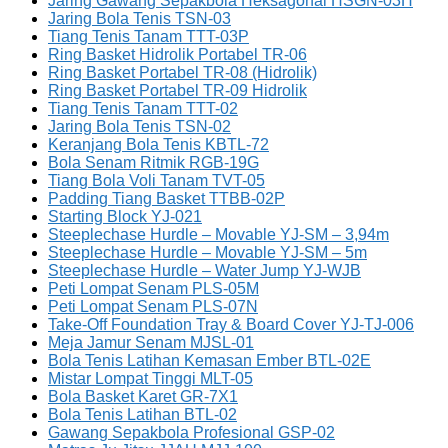
Jaring Gawang Sepakbola Heksagonal HSGN-03H
Jaring Bola Tenis TSN-03
Tiang Tenis Tanam TTT-03P
Ring Basket Hidrolik Portabel TR-06
Ring Basket Portabel TR-08 (Hidrolik)
Ring Basket Portabel TR-09 Hidrolik
Tiang Tenis Tanam TTT-02
Jaring Bola Tenis TSN-02
Keranjang Bola Tenis KBTL-72
Bola Senam Ritmik RGB-19G
Tiang Bola Voli Tanam TVT-05
Padding Tiang Basket TTBB-02P
Starting Block YJ-021
Steeplechase Hurdle – Movable YJ-SM – 3,94m
Steeplechase Hurdle – Movable YJ-SM – 5m
Steeplechase Hurdle – Water Jump YJ-WJB
Peti Lompat Senam PLS-05M
Peti Lompat Senam PLS-07N
Take-Off Foundation Tray & Board Cover YJ-TJ-006
Meja Jamur Senam MJSL-01
Bola Tenis Latihan Kemasan Ember BTL-02E
Mistar Lompat Tinggi MLT-05
Bola Basket Karet GR-7X1
Bola Tenis Latihan BTL-02
Gawang Sepakbola Profesional GSP-02