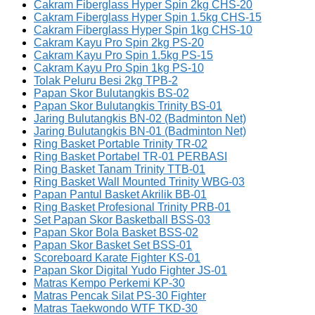
Cakram Fiberglass Hyper Spin 2kg CHS-20
Cakram Fiberglass Hyper Spin 1.5kg CHS-15
Cakram Fiberglass Hyper Spin 1kg CHS-10
Cakram Kayu Pro Spin 2kg PS-20
Cakram Kayu Pro Spin 1.5kg PS-15
Cakram Kayu Pro Spin 1kg PS-10
Tolak Peluru Besi 2kg TPB-2
Papan Skor Bulutangkis BS-02
Papan Skor Bulutangkis Trinity BS-01
Jaring Bulutangkis BN-02 (Badminton Net)
Jaring Bulutangkis BN-01 (Badminton Net)
Ring Basket Portable Trinity TR-02
Ring Basket Portabel TR-01 PERBASI
Ring Basket Tanam Trinity TTB-01
Ring Basket Wall Mounted Trinity WBG-03
Papan Pantul Basket Akrilik BB-01
Ring Basket Profesional Trinity PRB-01
Set Papan Skor Basketball BSS-03
Papan Skor Bola Basket BSS-02
Papan Skor Basket Set BSS-01
Scoreboard Karate Fighter KS-01
Papan Skor Digital Yudo Fighter JS-01
Matras Kempo Perkemi KP-30
Matras Pencak Silat PS-30 Fighter
Matras Taekwondo WTF TKD-30