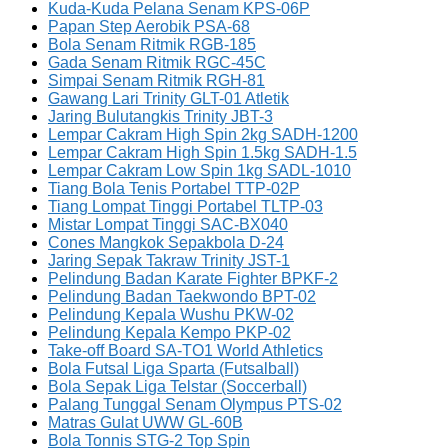
Kuda-Kuda Pelana Senam KPS-06P
Papan Step Aerobik PSA-68
Bola Senam Ritmik RGB-185
Gada Senam Ritmik RGC-45C
Simpai Senam Ritmik RGH-81
Gawang Lari Trinity GLT-01 Atletik
Jaring Bulutangkis Trinity JBT-3
Lempar Cakram High Spin 2kg SADH-1200
Lempar Cakram High Spin 1.5kg SADH-1.5
Lempar Cakram Low Spin 1kg SADL-1010
Tiang Bola Tenis Portabel TTP-02P
Tiang Lompat Tinggi Portabel TLTP-03
Mistar Lompat Tinggi SAC-BX040
Cones Mangkok Sepakbola D-24
Jaring Sepak Takraw Trinity JST-1
Pelindung Badan Karate Fighter BPKF-2
Pelindung Badan Taekwondo BPT-02
Pelindung Kepala Wushu PKW-02
Pelindung Kepala Kempo PKP-02
Take-off Board SA-TO1 World Athletics
Bola Futsal Liga Sparta (Futsalball)
Bola Sepak Liga Telstar (Soccerball)
Palang Tunggal Senam Olympus PTS-02
Matras Gulat UWW GL-60B
Bola Tonnis STG-2 Top Spin