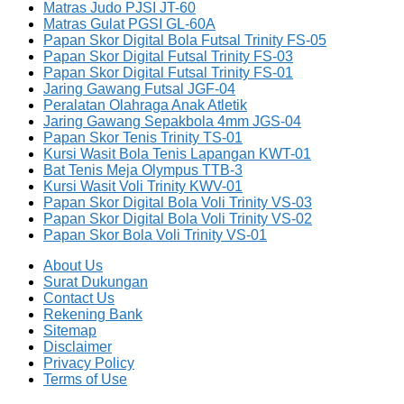
Matras Judo PJSI JT-60
Matras Gulat PGSI GL-60A
Papan Skor Digital Bola Futsal Trinity FS-05
Papan Skor Digital Futsal Trinity FS-03
Papan Skor Digital Futsal Trinity FS-01
Jaring Gawang Futsal JGF-04
Peralatan Olahraga Anak Atletik
Jaring Gawang Sepakbola 4mm JGS-04
Papan Skor Tenis Trinity TS-01
Kursi Wasit Bola Tenis Lapangan KWT-01
Bat Tenis Meja Olympus TTB-3
Kursi Wasit Voli Trinity KWV-01
Papan Skor Digital Bola Voli Trinity VS-03
Papan Skor Digital Bola Voli Trinity VS-02
Papan Skor Bola Voli Trinity VS-01
About Us
Surat Dukungan
Contact Us
Rekening Bank
Sitemap
Disclaimer
Privacy Policy
Terms of Use