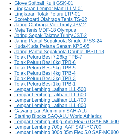
Glove Softball Kulit GSK-01
Lingkaran Lempar Martil LLM-01
Lingkaran Tolak Peluru LTP-01
Scoreboard Olahraga Tenis TS-02
Jaring Olahraga Voli Trinity JBV-2
Meja Tenis MDF-18 Olympus
Jaring Sepak Takraw Trinity JST-2
Jaring Pantul Sepakbola Single JPSS-24
Kuda-Kuda Pelana Senam KPS-05
Jaring Pantul Sepakbola Double JPSD-18
Tolak Peluru Besi 7.26kg TPB-7
Tolak Peluru Besi 6kg TPB-6
Tolak Peluru Besi 5kg TPB-5
Tolak Peluru Besi 4kg TPB-4
Tolak Peluru Besi 3kg TPB-3
Tolak Peluru Besi 1kg TPB-1
Lempar Lembing Latihan LLL-500
Lempar Lembing Latihan LLL-600
Lempar Lembing Latihan LLL-700
Lempar Lembing Latihan LLL-800
Gawang Lari Aluminium SAH-ALU
Starting Blocks SAQ-ALU World Athletics
Lempar Lembing 600g 65m Flex 6.0 SAF-MC600
Lempar Lembing 700g IAAF SAF-YC700
Lempar Lembing 800g 85m Flex 5.0 SAF-MC800