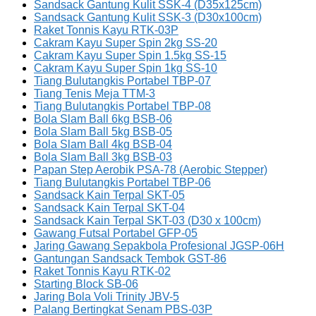
Sandsack Gantung Kulit SSK-4 (D35x125cm)
Sandsack Gantung Kulit SSK-3 (D30x100cm)
Raket Tonnis Kayu RTK-03P
Cakram Kayu Super Spin 2kg SS-20
Cakram Kayu Super Spin 1.5kg SS-15
Cakram Kayu Super Spin 1kg SS-10
Tiang Bulutangkis Portabel TBP-07
Tiang Tenis Meja TTM-3
Tiang Bulutangkis Portabel TBP-08
Bola Slam Ball 6kg BSB-06
Bola Slam Ball 5kg BSB-05
Bola Slam Ball 4kg BSB-04
Bola Slam Ball 3kg BSB-03
Papan Step Aerobik PSA-78 (Aerobic Stepper)
Tiang Bulutangkis Portabel TBP-06
Sandsack Kain Terpal SKT-05
Sandsack Kain Terpal SKT-04
Sandsack Kain Terpal SKT-03 (D30 x 100cm)
Gawang Futsal Portabel GFP-05
Jaring Gawang Sepakbola Profesional JGSP-06H
Gantungan Sandsack Tembok GST-86
Raket Tonnis Kayu RTK-02
Starting Block SB-06
Jaring Bola Voli Trinity JBV-5
Palang Bertingkat Senam PBS-03P