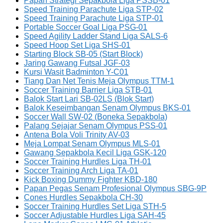
Papan Strategi Sepakbola Liga PSSB-01
Speed Training Parachute Liga STP-02
Speed Training Parachute Liga STP-01
Portable Soccer Goal Liga PSG-01
Speed Agility Ladder Stand Liga SALS-6
Speed Hoop Set Liga SHS-01
Starting Block SB-05 (Start Block)
Jaring Gawang Futsal JGF-03
Kursi Wasit Badminton Y-C01
Tiang Dan Net Tenis Meja Olympus TTM-1
Soccer Training Barrier Liga STB-01
Balok Start Lari SB-02LS (Blok Start)
Balok Keseimbangan Senam Olympus BKS-01
Soccer Wall SW-02 (Boneka Sepakbola)
Palang Sejajar Senam Olympus PSS-01
Antena Bola Voli Trinity AV-03
Meja Lompat Senam Olympus MLS-01
Gawang Sepakbola Kecil Liga GSK-120
Soccer Training Hurdles Liga TH-01
Soccer Training Arch Liga TA-01
Kick Boxing Dummy Fighter KBD-180
Papan Pegas Senam Profesional Olympus SBG-9P
Cones Hurdles Sepakbola CH-30
Soccer Training Hurdles Set Liga STH-5
Soccer Adjustable Hurdles Liga SAH-45