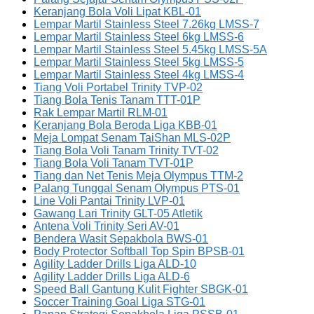
Keranjang Bola Voli Lipat KBL-01
Lempar Martil Stainless Steel 7.26kg LMSS-7
Lempar Martil Stainless Steel 6kg LMSS-6
Lempar Martil Stainless Steel 5.45kg LMSS-5A
Lempar Martil Stainless Steel 5kg LMSS-5
Lempar Martil Stainless Steel 4kg LMSS-4
Tiang Voli Portabel Trinity TVP-02
Tiang Bola Tenis Tanam TTT-01P
Rak Lempar Martil RLM-01
Keranjang Bola Beroda Liga KBB-01
Meja Lompat Senam TaiShan MLS-02P
Tiang Bola Voli Tanam Trinity TVT-02
Tiang Bola Voli Tanam TVT-01P
Tiang dan Net Tenis Meja Olympus TTM-2
Palang Tunggal Senam Olympus PTS-01
Line Voli Pantai Trinity LVP-01
Gawang Lari Trinity GLT-05 Atletik
Antena Voli Trinity Seri AV-01
Bendera Wasit Sepakbola BWS-01
Body Protector Softball Top Spin BPSB-01
Agility Ladder Drills Liga ALD-10
Agility Ladder Drills Liga ALD-6
Speed Ball Gantung Kulit Fighter SBGK-01
Soccer Training Goal Liga STG-01