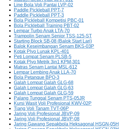
Line Bola Voli Pantai LVP-02
Paddle Pickleball PPT-7
Paddle Pickleball PPT-3
Bola Pickleball Kompetisi PBC-01
Bola Pickleball Training PBT-02
Lempar Turbo Anak LTA-70
Trampolin Senam Senior TSS-125-ST
Starting Block SB-08 (Balok Start Lari)
Balok Keseimbangan Senam BKS-03P
Kotak Plyo Lunak KPL-401
Peti Lompat Senam PLSB-5
Kotak Plyo Metrik 3in1 KPM-301
Matras Senam Lantai MSL-612
Lempar Lembing Anak LLA-70
Bola Petanque BPQ-3
Galah Lompat Galah GLG-68
Galah Lompat Galah GLG-63
Galah Lompat Galah GLG-59
Palang Tunggal Senam PTS-05JR
Kursi Wasit Voli Profesional KWV-02P
Tiang Voli Tanam TVT-06P
Jaring Voli Profesional JBVP-09
Jaring Voli Profesional JBVP-08
Jaring Gawang Sepakbola Heksagonal HSGN-05H