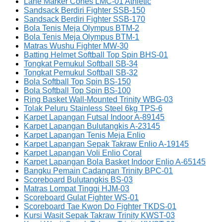
Lane Marker Cones LMC-01 Athletic
Sandsack Berdiri Fighter SSB-150
Sandsack Berdiri Fighter SSB-170
Bola Tenis Meja Olympus BTM-2
Bola Tenis Meja Olympus BTM-1
Matras Wushu Fighter MW-30
Batting Helmet Softball Top Spin BHS-01
Tongkat Pemukul Softball SB-34
Tongkat Pemukul Softball SB-32
Bola Softball Top Spin BS-150
Bola Softball Top Spin BS-100
Ring Basket Wall-Mounted Trinity WBG-03
Tolak Peluru Stainless Steel 6kg TPS-6
Karpet Lapangan Futsal Indoor A-89145
Karpet Lapangan Bulutangkis A-23145
Karpet Lapangan Tenis Meja Enlio
Karpet Lapangan Sepak Takraw Enlio A-19145
Karpet Lapangan Voli Enlio Coral
Karpet Lapangan Bola Basket Indoor Enlio A-65145
Bangku Pemain Cadangan Trinity BPC-01
Scoreboard Bulutangkis BS-03
Matras Lompat Tinggi HJM-03
Scoreboard Gulat Fighter WS-01
Scoreboard Tae Kwon Do Fighter TKDS-01
Kursi Wasit Sepak Takraw Trinity KWST-03