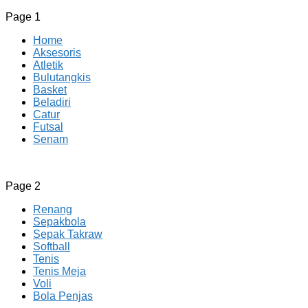
Page 1
Home
Aksesoris
Atletik
Bulutangkis
Basket
Beladiri
Catur
Futsal
Senam
CV JAYA BERSAMA Co Id
Menyediakan Semua Perlengkapan Olahraga Yang
Page 2
Lengkap, Berkualitas Dengan Harga Yang Murah
Renang
Sepakbola
Sepak Takraw
Softball
Tenis
Tenis Meja
Voli
Bola Penjas