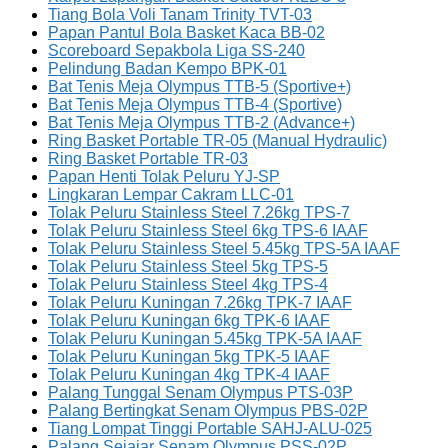
Tiang Bola Voli Tanam Trinity TVT-03
Papan Pantul Bola Basket Kaca BB-02
Scoreboard Sepakbola Liga SS-240
Pelindung Badan Kempo BPK-01
Bat Tenis Meja Olympus TTB-5 (Sportive+)
Bat Tenis Meja Olympus TTB-4 (Sportive)
Bat Tenis Meja Olympus TTB-2 (Advance+)
Ring Basket Portable TR-05 (Manual Hydraulic)
Ring Basket Portable TR-03
Papan Henti Tolak Peluru YJ-SP
Lingkaran Lempar Cakram LLC-01
Tolak Peluru Stainless Steel 7.26kg TPS-7
Tolak Peluru Stainless Steel 6kg TPS-6 IAAF
Tolak Peluru Stainless Steel 5.45kg TPS-5A IAAF
Tolak Peluru Stainless Steel 5kg TPS-5
Tolak Peluru Stainless Steel 4kg TPS-4
Tolak Peluru Kuningan 7.26kg TPK-7 IAAF
Tolak Peluru Kuningan 6kg TPK-6 IAAF
Tolak Peluru Kuningan 5.45kg TPK-5A IAAF
Tolak Peluru Kuningan 5kg TPK-5 IAAF
Tolak Peluru Kuningan 4kg TPK-4 IAAF
Palang Tunggal Senam Olympus PTS-03P
Palang Bertingkat Senam Olympus PBS-02P
Tiang Lompat Tinggi Portable SAHJ-ALU-025
Palang Sejajar Senam Olympus PSS-02P