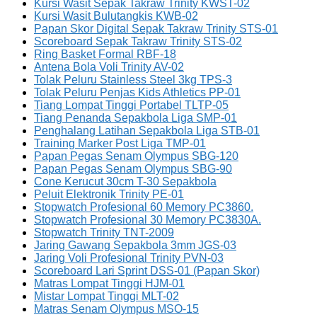
Kursi Wasit Sepak Takraw Trinity KWST-02
Kursi Wasit Bulutangkis KWB-02
Papan Skor Digital Sepak Takraw Trinity STS-01
Scoreboard Sepak Takraw Trinity STS-02
Ring Basket Formal RBF-18
Antena Bola Voli Trinity AV-02
Tolak Peluru Stainless Steel 3kg TPS-3
Tolak Peluru Penjas Kids Athletics PP-01
Tiang Lompat Tinggi Portabel TLTP-05
Tiang Penanda Sepakbola Liga SMP-01
Penghalang Latihan Sepakbola Liga STB-01
Training Marker Post Liga TMP-01
Papan Pegas Senam Olympus SBG-120
Papan Pegas Senam Olympus SBG-90
Cone Kerucut 30cm T-30 Sepakbola
Peluit Elektronik Trinity PE-01
Stopwatch Profesional 60 Memory PC3860.
Stopwatch Profesional 30 Memory PC3830A.
Stopwatch Trinity TNT-2009
Jaring Gawang Sepakbola 3mm JGS-03
Jaring Voli Profesional Trinity PVN-03
Scoreboard Lari Sprint DSS-01 (Papan Skor)
Matras Lompat Tinggi HJM-01
Mistar Lompat Tinggi MLT-02
Matras Senam Olympus MSO-15