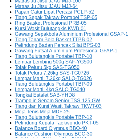
Matras Ju Jitsu JJAU MJJ-100
Matras Ju Jitsu JJAU MJJ-64
Papan Catur Lipat Percasi PCLP-52
Tiang Sepak Takraw Portabel TSP-05
Ring Basket Profesional PRB-05
Kursi Wasit Bulutangkis KWB-01
Gawang Sepakbola Aluminium Profesional GSAP-1
Tiang Tanam Bola Basket TTBB-02
Pelindung Badan Pencak Silat BPS-03
Gawang Futsal Aluminium Profesional GFAP-1
Tiang Bulutangkis Portabel TBP-10
Lempar Lembing 500g SAF-YG500
Tolak Peluru 5kg SAS-TG050
Tolak Peluru 7.26kg SAS-TG0726
Lempar Martil 7.26kg SALQ-TG026
Tiang Bulutangkis Portabel TBP-09
Lempar Martil 4kg SALQ-TG040
Tongkat Estafet SAB-YHD8
Trampolin Senam Senior TSS-125-GW
Tiang dan Kursi Wasit Takraw TKWT-03
Meja Tenis Meja MDF-25
Tiang Bulutangkis Portable TBP-12
Pelindung Kepala Taekwondo PKT-05
Balance Board Olympus BBO-40
Balance Cushion Olympus BCO-30