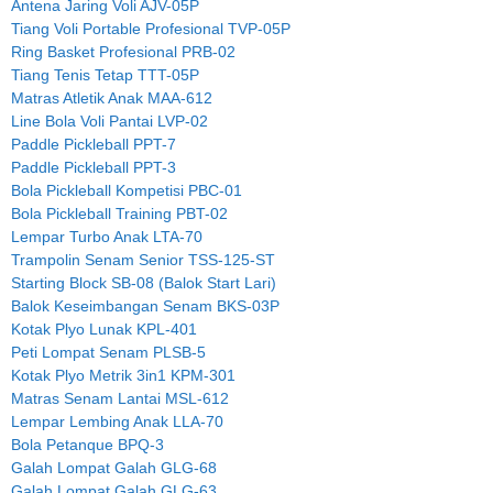
Antena Jaring Voli AJV-05P
Tiang Voli Portable Profesional TVP-05P
Ring Basket Profesional PRB-02
Tiang Tenis Tetap TTT-05P
Matras Atletik Anak MAA-612
Line Bola Voli Pantai LVP-02
Paddle Pickleball PPT-7
Paddle Pickleball PPT-3
Bola Pickleball Kompetisi PBC-01
Bola Pickleball Training PBT-02
Lempar Turbo Anak LTA-70
Trampolin Senam Senior TSS-125-ST
Starting Block SB-08 (Balok Start Lari)
Balok Keseimbangan Senam BKS-03P
Kotak Plyo Lunak KPL-401
Peti Lompat Senam PLSB-5
Kotak Plyo Metrik 3in1 KPM-301
Matras Senam Lantai MSL-612
Lempar Lembing Anak LLA-70
Bola Petanque BPQ-3
Galah Lompat Galah GLG-68
Galah Lompat Galah GLG-63