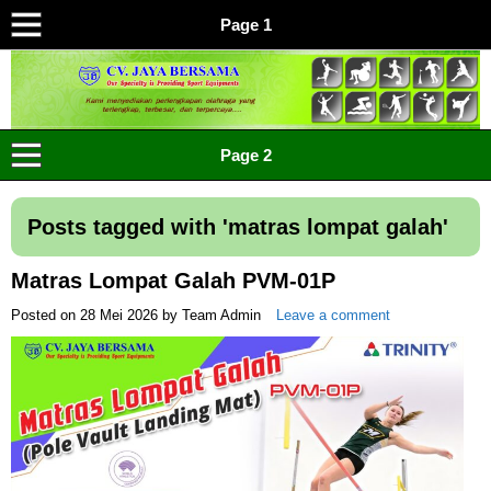
Page 1
CV JAYA BERSAMA Co Id
Menyediakan Semua Perlengkapan Olahraga Yang
Page 2
Lengkap, Berkualitas Dengan Harga Yang Murah
Posts tagged with '
matras lompat galah
'
Matras Lompat Galah PVM-01P
Posted on
28 Mei 2026
by
Team Admin
Leave a comment