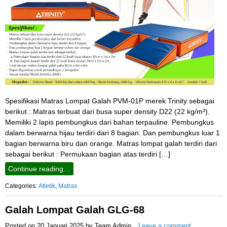
Spesifikasi Matras Lompat Galah PVM-01P merek Trinity sebagai
berikut : Matras terbuat dari busa super density D22 (22 kg/m³).
Memiliki 2 lapis pembungkus dari bahan terpauline. Pembungkus
dalam berwarna hijau terdiri dari 8 bagian. Dan pembungkus luar 1
bagian berwarna biru dan orange. Matras lompat galah terdiri dari
sebagai berikut : Permukaan bagian atas terdiri […]
Continue reading…
Categories:
Atletik
,
Matras
Galah Lompat Galah GLG-68
Posted on
20 Januari 2025
by
Team Admin
Leave a comment