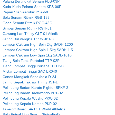
Palang Bertingkat Senam PBS-03P
Kuda-Kuda Pelana Senam KPS-06P
Papan Step Aerobik PSA-68
Bola Senam Ritmik RGB-185
Gada Senam Ritmik RGC-45C
Simpai Senam Ritmik RGH-81
Gawang Lari Trinity GLT-01 Atletik
Jaring Bulutangkis Trinity JBT-3
Lempar Cakram High Spin 2kg SADH-1200
Lempar Cakram High Spin 1.5kg SADH-1.5
Lempar Cakram Low Spin 1kg SADL-1010
Tiang Bola Tenis Portabel TTP-02P
Tiang Lompat Tinggi Portabel TLTP-03
Mistar Lompat Tinggi SAC-BX040
Cones Mangkok Sepakbola D-24
Jaring Sepak Takraw Trinity JST-1
Pelindung Badan Karate Fighter BPKF-2
Pelindung Badan Taekwondo BPT-02
Pelindung Kepala Wushu PKW-02
Pelindung Kepala Kempo PKP-02
Take-off Board SA-TO1 World Athletics
Bola Futsal Liga Sparta (Futsalball)