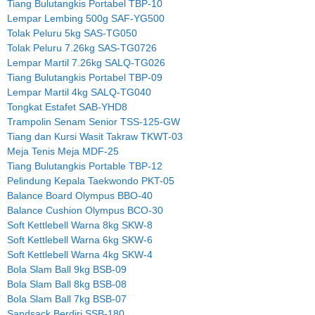
Tiang Bulutangkis Portabel TBP-10
Lempar Lembing 500g SAF-YG500
Tolak Peluru 5kg SAS-TG050
Tolak Peluru 7.26kg SAS-TG0726
Lempar Martil 7.26kg SALQ-TG026
Tiang Bulutangkis Portabel TBP-09
Lempar Martil 4kg SALQ-TG040
Tongkat Estafet SAB-YHD8
Trampolin Senam Senior TSS-125-GW
Tiang dan Kursi Wasit Takraw TKWT-03
Meja Tenis Meja MDF-25
Tiang Bulutangkis Portable TBP-12
Pelindung Kepala Taekwondo PKT-05
Balance Board Olympus BBO-40
Balance Cushion Olympus BCO-30
Soft Kettlebell Warna 8kg SKW-8
Soft Kettlebell Warna 6kg SKW-6
Soft Kettlebell Warna 4kg SKW-4
Bola Slam Ball 9kg BSB-09
Bola Slam Ball 8kg BSB-08
Bola Slam Ball 7kg BSB-07
Sandsack Berdiri SSB-180