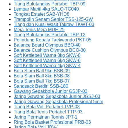
Tiang Bulutangkis Portabel TBP-09
Lempar Martil 4kg SALQ-TG040
Tongkat Estafet SAB-YHD8
Trampolin Senam Senior TSS-125-GW
Tiang dan Kursi Wasit Takraw TKWT-03
Meja Tenis Meja MDF-25
Tiang Bulutangkis Portable TBP-12
Pelindung Kepala Taekwondo PKT-05
Balance Board Olympus BBO-40
Balance Cushion Olympus BCO-30
Soft Kettlebell Warna 8kg SKW-8
Soft Kettlebell Warna 6kg SKW-6
Soft Kettlebell Warna 4kg SKW-4
Bola Slam Ball 9kg BSB-09
Bola Slam Ball 8kg BSB-08
Bola Slam Ball 7kg BSB-07
Sandsack Berdiri SSB-180
Gawang Sepakbola Junior GSJP-03
Jaring Gawang Sepakbola Junior JGSJ-03
Jaring Gawang Sepakbola Profesional 5mm
Tiang Bola Voli Portabel TVP-03
Tiang Bola Tenis Portabel TTP-03
Jaring Permainan Tonnis JPT-1
Ring Bola Basket Profesional PRB-03
Jaring Bola Voli JBV-1