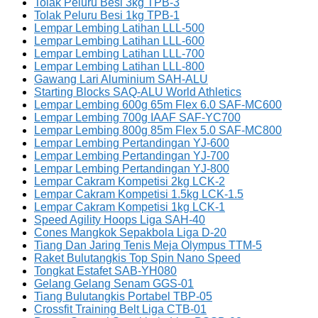
Tolak Peluru Besi 3kg TPB-3
Tolak Peluru Besi 1kg TPB-1
Lempar Lembing Latihan LLL-500
Lempar Lembing Latihan LLL-600
Lempar Lembing Latihan LLL-700
Lempar Lembing Latihan LLL-800
Gawang Lari Aluminium SAH-ALU
Starting Blocks SAQ-ALU World Athletics
Lempar Lembing 600g 65m Flex 6.0 SAF-MC600
Lempar Lembing 700g IAAF SAF-YC700
Lempar Lembing 800g 85m Flex 5.0 SAF-MC800
Lempar Lembing Pertandingan YJ-600
Lempar Lembing Pertandingan YJ-700
Lempar Lembing Pertandingan YJ-800
Lempar Cakram Kompetisi 2kg LCK-2
Lempar Cakram Kompetisi 1.5kg LCK-1.5
Lempar Cakram Kompetisi 1kg LCK-1
Speed Agility Hoops Liga SAH-40
Cones Mangkok Sepakbola Liga D-20
Tiang Dan Jaring Tenis Meja Olympus TTM-5
Raket Bulutangkis Top Spin Nano Speed
Tongkat Estafet SAB-YH080
Gelang Gelang Senam GGS-01
Tiang Bulutangkis Portabel TBP-05
Crossfit Training Belt Liga CTB-01