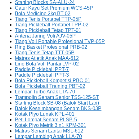
Starting Blocks SA-ALU-24
Catur Kayu Set Premium WCS-45P
Bola Medicine 2kg BT-02
Tiang Tenis Portabel TTP-05P
Tiang Pickleball Portabel TPP-02
Tiang Pickleball Tetap TPT-01
Antena Jaring Voli AJV-05P
Tiang Voli Portable Profesional TVP-05P
Ring Basket Profesional PRB-02
Tiang Tenis Tetap TTT-05P
Matras Atletik Anak MAA-612
Line Bola Voli Pantai LVP-02
Paddle Pickleball PPT-7
Paddle Pickleball PPT-3
Bola Pickleball Kompetisi PBC-01
Bola Pickleball Training PBT-02
Lempar Turbo Anak LTA-70
Trampolin Senam Senior TSS-125-ST
Starting Block SB-08 (Balok Start Lari)
Balok Keseimbangan Senam BKS-03P
Kotak Plyo Lunak KPL-401
Peti Lompat Senam PLSB-5
Kotak Plyo Metrik 3in1 KPM-301
Matras Senam Lantai MSL-612
Lempar Lembing Anak LLA-70