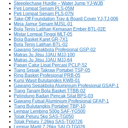
Steeplechase Hurdle – Water Jump YJ-WJB
Peti Lompat Senam PLS-05M
Peti Lompat Senam PLS-07N
Take-Off Foundation Tray & Board Cover YJ-TJ-006
Meja Jamur Senam MJSL-01
Bola Tenis Latihan Kemasan Ember BTL-02E
Mistar Lompat Tinggi MLT-05
Bola Basket Karet GR-7X1
Bola Tenis Latihan BTL-02
Gawang Sepakbola Profesional GSP-02
Matras Ju Jitsu JJAU MJJ-100
Matras Ju Jitsu JJAU MJJ-64
Papan Catur Lipat Percasi PCLP-52
Tiang Sepak Takraw Portabel TSP-05
Ring Basket Profesional PRB-05
Kursi Wasit Bulutangkis KWB-01
Gawang Sepakbola Aluminium Profesional GSAP-1
Tiang Tanam Bola Basket TTBB-02
Pelindung Badan Pencak Silat BPS-03
Gawang Futsal Aluminium Profesional GFAP-1
Tiang Bulutangkis Portabel TBP-10
Lempar Lembing 500g SAF-YG500
Tolak Peluru 5kg SAS-TG050
Tolak Peluru 7.26kg SAS-TG0726
Lempar Martil 7.26kg SALQ-TG026