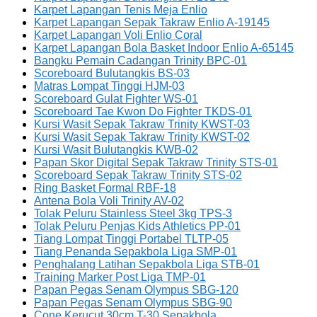
Karpet Lapangan Tenis Meja Enlio
Karpet Lapangan Sepak Takraw Enlio A-19145
Karpet Lapangan Voli Enlio Coral
Karpet Lapangan Bola Basket Indoor Enlio A-65145
Bangku Pemain Cadangan Trinity BPC-01
Scoreboard Bulutangkis BS-03
Matras Lompat Tinggi HJM-03
Scoreboard Gulat Fighter WS-01
Scoreboard Tae Kwon Do Fighter TKDS-01
Kursi Wasit Sepak Takraw Trinity KWST-03
Kursi Wasit Sepak Takraw Trinity KWST-02
Kursi Wasit Bulutangkis KWB-02
Papan Skor Digital Sepak Takraw Trinity STS-01
Scoreboard Sepak Takraw Trinity STS-02
Ring Basket Formal RBF-18
Antena Bola Voli Trinity AV-02
Tolak Peluru Stainless Steel 3kg TPS-3
Tolak Peluru Penjas Kids Athletics PP-01
Tiang Lompat Tinggi Portabel TLTP-05
Tiang Penanda Sepakbola Liga SMP-01
Penghalang Latihan Sepakbola Liga STB-01
Training Marker Post Liga TMP-01
Papan Pegas Senam Olympus SBG-120
Papan Pegas Senam Olympus SBG-90
Cone Kerucut 30cm T-30 Sepakbola