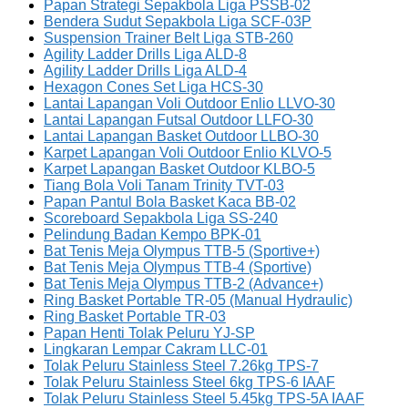
Papan Strategi Sepakbola Liga PSSB-02
Bendera Sudut Sepakbola Liga SCF-03P
Suspension Trainer Belt Liga STB-260
Agility Ladder Drills Liga ALD-8
Agility Ladder Drills Liga ALD-4
Hexagon Cones Set Liga HCS-30
Lantai Lapangan Voli Outdoor Enlio LLVO-30
Lantai Lapangan Futsal Outdoor LLFO-30
Lantai Lapangan Basket Outdoor LLBO-30
Karpet Lapangan Voli Outdoor Enlio KLVO-5
Karpet Lapangan Basket Outdoor KLBO-5
Tiang Bola Voli Tanam Trinity TVT-03
Papan Pantul Bola Basket Kaca BB-02
Scoreboard Sepakbola Liga SS-240
Pelindung Badan Kempo BPK-01
Bat Tenis Meja Olympus TTB-5 (Sportive+)
Bat Tenis Meja Olympus TTB-4 (Sportive)
Bat Tenis Meja Olympus TTB-2 (Advance+)
Ring Basket Portable TR-05 (Manual Hydraulic)
Ring Basket Portable TR-03
Papan Henti Tolak Peluru YJ-SP
Lingkaran Lempar Cakram LLC-01
Tolak Peluru Stainless Steel 7.26kg TPS-7
Tolak Peluru Stainless Steel 6kg TPS-6 IAAF
Tolak Peluru Stainless Steel 5.45kg TPS-5A IAAF