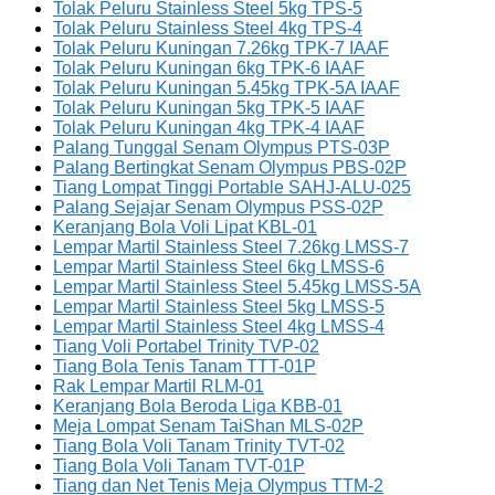
Tolak Peluru Stainless Steel 5kg TPS-5
Tolak Peluru Stainless Steel 4kg TPS-4
Tolak Peluru Kuningan 7.26kg TPK-7 IAAF
Tolak Peluru Kuningan 6kg TPK-6 IAAF
Tolak Peluru Kuningan 5.45kg TPK-5A IAAF
Tolak Peluru Kuningan 5kg TPK-5 IAAF
Tolak Peluru Kuningan 4kg TPK-4 IAAF
Palang Tunggal Senam Olympus PTS-03P
Palang Bertingkat Senam Olympus PBS-02P
Tiang Lompat Tinggi Portable SAHJ-ALU-025
Palang Sejajar Senam Olympus PSS-02P
Keranjang Bola Voli Lipat KBL-01
Lempar Martil Stainless Steel 7.26kg LMSS-7
Lempar Martil Stainless Steel 6kg LMSS-6
Lempar Martil Stainless Steel 5.45kg LMSS-5A
Lempar Martil Stainless Steel 5kg LMSS-5
Lempar Martil Stainless Steel 4kg LMSS-4
Tiang Voli Portabel Trinity TVP-02
Tiang Bola Tenis Tanam TTT-01P
Rak Lempar Martil RLM-01
Keranjang Bola Beroda Liga KBB-01
Meja Lompat Senam TaiShan MLS-02P
Tiang Bola Voli Tanam Trinity TVT-02
Tiang Bola Voli Tanam TVT-01P
Tiang dan Net Tenis Meja Olympus TTM-2