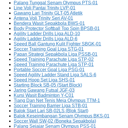
Palang Tunggal Senam Olympus PTS-01
Line Voli Pantai Trinity LVP-01
Gawang Lari Trinity GLT-05 Atletik
Antena Voli Trinity Seri AV-01
Bendera Wasit Sepakbola BWS-01
Body Protector Softball Top Spin BPSB-01
Agility Ladder Drills Liga ALD-10
Agility Ladder Drills Liga ALD-6
Speed Ball Gantung Kulit Fighter SBGK-01
Soccer Training Goal Liga STG-01
Papan Strategi Sepakbola Liga PSSB-01
Speed Training Parachute Liga STP-02
Speed Training Parachute Liga STP-01
Portable Soccer Goal Liga PSG-01
Speed Agility Ladder Stand Liga SALS-6
Speed Hoop Set Liga SHS-01
Starting Block SB-05 (Start Block)
Jaring Gawang Futsal JGF-03
Kursi Wasit Badminton Y-C01
Tiang Dan Net Tenis Meja Olympus TTM-1
Soccer Training Barrier Liga STB-01
Balok Start Lari SB-02LS (Blok Start)
Balok Keseimbangan Senam Olympus BKS-01
Soccer Wall SW-02 (Boneka Sepakbola)
Palang Sejajar Senam Olympus PSS-01