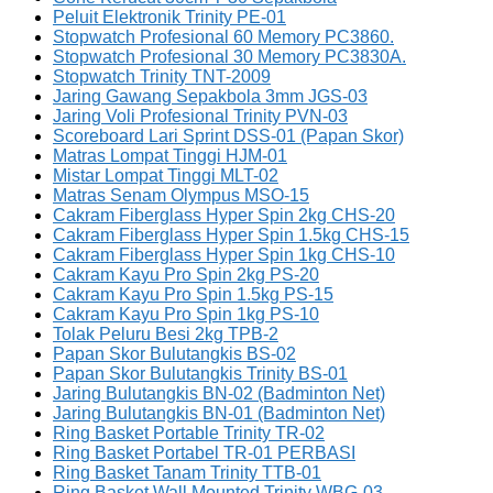
Peluit Elektronik Trinity PE-01
Stopwatch Profesional 60 Memory PC3860.
Stopwatch Profesional 30 Memory PC3830A.
Stopwatch Trinity TNT-2009
Jaring Gawang Sepakbola 3mm JGS-03
Jaring Voli Profesional Trinity PVN-03
Scoreboard Lari Sprint DSS-01 (Papan Skor)
Matras Lompat Tinggi HJM-01
Mistar Lompat Tinggi MLT-02
Matras Senam Olympus MSO-15
Cakram Fiberglass Hyper Spin 2kg CHS-20
Cakram Fiberglass Hyper Spin 1.5kg CHS-15
Cakram Fiberglass Hyper Spin 1kg CHS-10
Cakram Kayu Pro Spin 2kg PS-20
Cakram Kayu Pro Spin 1.5kg PS-15
Cakram Kayu Pro Spin 1kg PS-10
Tolak Peluru Besi 2kg TPB-2
Papan Skor Bulutangkis BS-02
Papan Skor Bulutangkis Trinity BS-01
Jaring Bulutangkis BN-02 (Badminton Net)
Jaring Bulutangkis BN-01 (Badminton Net)
Ring Basket Portable Trinity TR-02
Ring Basket Portabel TR-01 PERBASI
Ring Basket Tanam Trinity TTB-01
Ring Basket Wall Mounted Trinity WBG-03