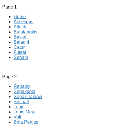
Page 1
Home
Aksesoris
Atletik
Bulutangkis
Basket
Beladiri
Catur
Futsal
Senam
CV JAYA BERSAMA Co Id
Menyediakan Semua Perlengkapan Olahraga Yang
Page 2
Lengkap, Berkualitas Dengan Harga Yang Murah
Renang
Sepakbola
Sepak Takraw
Softball
Tenis
Tenis Meja
Voli
Bola Penjas