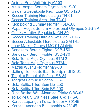
Antena Bola Voli Trinity AV-03
Meja Lompat Senam Olympus MLS-01
Gawang Sepakbola Kecil Liga GSK-120
Soccer Training Hurdles Liga TH-01
Soccer Training Arch Liga TA-01
Kick Boxing Dummy Fighter KBD-180
Papan Pegas Senam Profesional Olympus SBG-9P
Cones Hurdles Sepakbola CH-30
Soccer Training Hurdles Set Liga STH-5
Soccer Adjustable Hurdles Liga SAH-45
Lane Marker Cones LMC-01 Athletic
Sandsack Berdiri Fighter SSB-150
Sandsack Berdiri Fighter SSB-170
Bola Tenis Meja Olympus BTM-2
Bola Tenis Meja Olympus BTM-1
Matras Wushu Fighter MW-30
Batting Helmet Softball Top Spin BHS-01
Tongkat Pemukul Softball SB-34
Tongkat Pemukul Softball SB-32
Bola Softball Top Spin BS-150
Bola Softball Top Spin BS-100
Ring Basket Wall-Mounted Trinity WBG-03
Tolak Peluru Stainless Steel 6kg TPS-6
Karpet Lapangan Futsal Indoor A-89145
Karpet Lapangan Bulutangkis A-23145