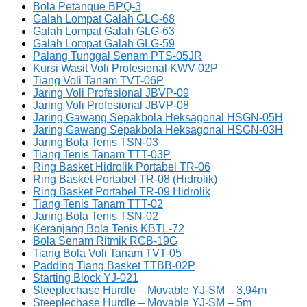
Bola Petanque BPQ-3
Galah Lompat Galah GLG-68
Galah Lompat Galah GLG-63
Galah Lompat Galah GLG-59
Palang Tunggal Senam PTS-05JR
Kursi Wasit Voli Profesional KWV-02P
Tiang Voli Tanam TVT-06P
Jaring Voli Profesional JBVP-09
Jaring Voli Profesional JBVP-08
Jaring Gawang Sepakbola Heksagonal HSGN-05H
Jaring Gawang Sepakbola Heksagonal HSGN-03H
Jaring Bola Tenis TSN-03
Tiang Tenis Tanam TTT-03P
Ring Basket Hidrolik Portabel TR-06
Ring Basket Portabel TR-08 (Hidrolik)
Ring Basket Portabel TR-09 Hidrolik
Tiang Tenis Tanam TTT-02
Jaring Bola Tenis TSN-02
Keranjang Bola Tenis KBTL-72
Bola Senam Ritmik RGB-19G
Tiang Bola Voli Tanam TVT-05
Padding Tiang Basket TTBB-02P
Starting Block YJ-021
Steeplechase Hurdle – Movable YJ-SM – 3,94m
Steeplechase Hurdle – Movable YJ-SM – 5m