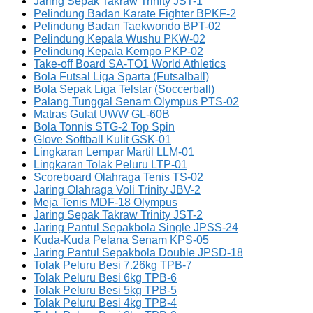
Jaring Sepak Takraw Trinity JST-1
Pelindung Badan Karate Fighter BPKF-2
Pelindung Badan Taekwondo BPT-02
Pelindung Kepala Wushu PKW-02
Pelindung Kepala Kempo PKP-02
Take-off Board SA-TO1 World Athletics
Bola Futsal Liga Sparta (Futsalball)
Bola Sepak Liga Telstar (Soccerball)
Palang Tunggal Senam Olympus PTS-02
Matras Gulat UWW GL-60B
Bola Tonnis STG-2 Top Spin
Glove Softball Kulit GSK-01
Lingkaran Lempar Martil LLM-01
Lingkaran Tolak Peluru LTP-01
Scoreboard Olahraga Tenis TS-02
Jaring Olahraga Voli Trinity JBV-2
Meja Tenis MDF-18 Olympus
Jaring Sepak Takraw Trinity JST-2
Jaring Pantul Sepakbola Single JPSS-24
Kuda-Kuda Pelana Senam KPS-05
Jaring Pantul Sepakbola Double JPSD-18
Tolak Peluru Besi 7.26kg TPB-7
Tolak Peluru Besi 6kg TPB-6
Tolak Peluru Besi 5kg TPB-5
Tolak Peluru Besi 4kg TPB-4