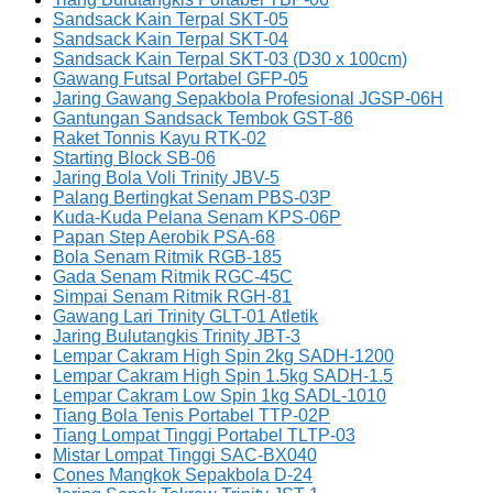
Sandsack Kain Terpal SKT-05
Sandsack Kain Terpal SKT-04
Sandsack Kain Terpal SKT-03 (D30 x 100cm)
Gawang Futsal Portabel GFP-05
Jaring Gawang Sepakbola Profesional JGSP-06H
Gantungan Sandsack Tembok GST-86
Raket Tonnis Kayu RTK-02
Starting Block SB-06
Jaring Bola Voli Trinity JBV-5
Palang Bertingkat Senam PBS-03P
Kuda-Kuda Pelana Senam KPS-06P
Papan Step Aerobik PSA-68
Bola Senam Ritmik RGB-185
Gada Senam Ritmik RGC-45C
Simpai Senam Ritmik RGH-81
Gawang Lari Trinity GLT-01 Atletik
Jaring Bulutangkis Trinity JBT-3
Lempar Cakram High Spin 2kg SADH-1200
Lempar Cakram High Spin 1.5kg SADH-1.5
Lempar Cakram Low Spin 1kg SADL-1010
Tiang Bola Tenis Portabel TTP-02P
Tiang Lompat Tinggi Portabel TLTP-03
Mistar Lompat Tinggi SAC-BX040
Cones Mangkok Sepakbola D-24