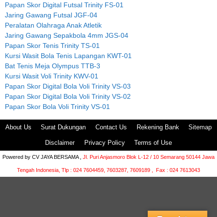
Papan Skor Digital Futsal Trinity FS-01
Jaring Gawang Futsal JGF-04
Peralatan Olahraga Anak Atletik
Jaring Gawang Sepakbola 4mm JGS-04
Papan Skor Tenis Trinity TS-01
Kursi Wasit Bola Tenis Lapangan KWT-01
Bat Tenis Meja Olympus TTB-3
Kursi Wasit Voli Trinity KWV-01
Papan Skor Digital Bola Voli Trinity VS-03
Papan Skor Digital Bola Voli Trinity VS-02
Papan Skor Bola Voli Trinity VS-01
About Us
Surat Dukungan
Contact Us
Rekening Bank
Sitemap
Disclaimer
Privacy Policy
Terms of Use
Powered by
CV JAYA BERSAMA ,
Jl. Puri Anjasmoro Blok L-12 / 10 Semarang 50144 Jawa
Tengah Indonesia,
Tlp : 024 7604459, 7603287, 7609189 , Fax : 024 7613043