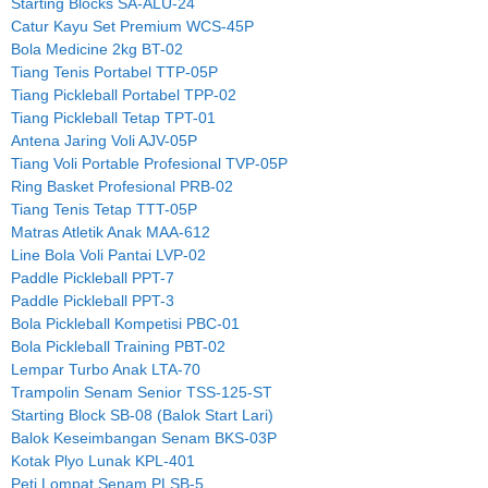
Starting Blocks SA-ALU-24
Catur Kayu Set Premium WCS-45P
Bola Medicine 2kg BT-02
Tiang Tenis Portabel TTP-05P
Tiang Pickleball Portabel TPP-02
Tiang Pickleball Tetap TPT-01
Antena Jaring Voli AJV-05P
Tiang Voli Portable Profesional TVP-05P
Ring Basket Profesional PRB-02
Tiang Tenis Tetap TTT-05P
Matras Atletik Anak MAA-612
Line Bola Voli Pantai LVP-02
Paddle Pickleball PPT-7
Paddle Pickleball PPT-3
Bola Pickleball Kompetisi PBC-01
Bola Pickleball Training PBT-02
Lempar Turbo Anak LTA-70
Trampolin Senam Senior TSS-125-ST
Starting Block SB-08 (Balok Start Lari)
Balok Keseimbangan Senam BKS-03P
Kotak Plyo Lunak KPL-401
Peti Lompat Senam PLSB-5