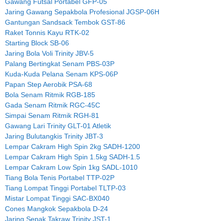
Gawang Futsal Portabel GFP-05
Jaring Gawang Sepakbola Profesional JGSP-06H
Gantungan Sandsack Tembok GST-86
Raket Tonnis Kayu RTK-02
Starting Block SB-06
Jaring Bola Voli Trinity JBV-5
Palang Bertingkat Senam PBS-03P
Kuda-Kuda Pelana Senam KPS-06P
Papan Step Aerobik PSA-68
Bola Senam Ritmik RGB-185
Gada Senam Ritmik RGC-45C
Simpai Senam Ritmik RGH-81
Gawang Lari Trinity GLT-01 Atletik
Jaring Bulutangkis Trinity JBT-3
Lempar Cakram High Spin 2kg SADH-1200
Lempar Cakram High Spin 1.5kg SADH-1.5
Lempar Cakram Low Spin 1kg SADL-1010
Tiang Bola Tenis Portabel TTP-02P
Tiang Lompat Tinggi Portabel TLTP-03
Mistar Lompat Tinggi SAC-BX040
Cones Mangkok Sepakbola D-24
Jaring Sepak Takraw Trinity JST-1