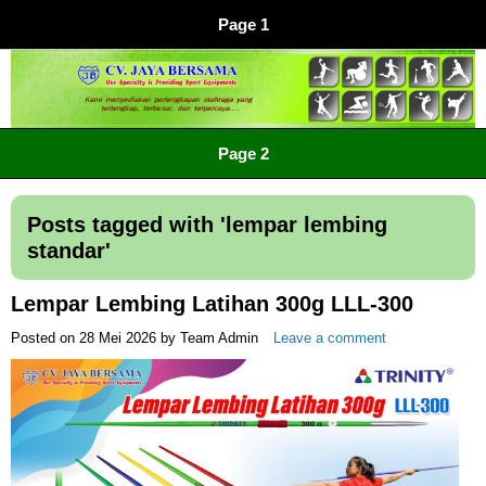
Page 1
CV JAYA BERSAMA Co Id
Menyediakan Semua Perlengkapan Olahraga Yang
Page 2
Lengkap, Berkualitas Dengan Harga Yang Murah
Posts tagged with '
lempar lembing
standar
'
Lempar Lembing Latihan 300g LLL-300
Posted on
28 Mei 2026
by
Team Admin
Leave a comment