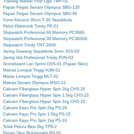
Training Marker Post Liga TMP-01
Papan Pegas Senam Olympus SBG-120
Papan Pegas Senam Olympus SBG-90
Cone Kerucut 30cm T-30 Sepakbola
Peluit Elektronik Trinity PE-01
Stopwatch Profesional 60 Memory PC3860.
Stopwatch Profesional 30 Memory PC3830A.
Stopwatch Trinity TNT-2009
Jaring Gawang Sepakbola 3mm JGS-03
Jaring Voli Profesional Trinity PVN-03
Scoreboard Lari Sprint DSS-01 (Papan Skor)
Matras Lompat Tinggi HJM-01
Mistar Lompat Tinggi MLT-02
Matras Senam Olympus MSO-15
Cakram Fiberglass Hyper Spin 2kg CHS-20
Cakram Fiberglass Hyper Spin 1.5kg CHS-15
Cakram Fiberglass Hyper Spin 1kg CHS-10
Cakram Kayu Pro Spin 2kg PS-20
Cakram Kayu Pro Spin 1.5kg PS-15
Cakram Kayu Pro Spin 1kg PS-10
Tolak Peluru Besi 2kg TPB-2
Papan Skor Bulutangkis BS-02