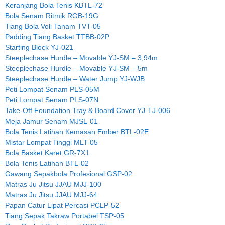
Keranjang Bola Tenis KBTL-72
Bola Senam Ritmik RGB-19G
Tiang Bola Voli Tanam TVT-05
Padding Tiang Basket TTBB-02P
Starting Block YJ-021
Steeplechase Hurdle – Movable YJ-SM – 3,94m
Steeplechase Hurdle – Movable YJ-SM – 5m
Steeplechase Hurdle – Water Jump YJ-WJB
Peti Lompat Senam PLS-05M
Peti Lompat Senam PLS-07N
Take-Off Foundation Tray & Board Cover YJ-TJ-006
Meja Jamur Senam MJSL-01
Bola Tenis Latihan Kemasan Ember BTL-02E
Mistar Lompat Tinggi MLT-05
Bola Basket Karet GR-7X1
Bola Tenis Latihan BTL-02
Gawang Sepakbola Profesional GSP-02
Matras Ju Jitsu JJAU MJJ-100
Matras Ju Jitsu JJAU MJJ-64
Papan Catur Lipat Percasi PCLP-52
Tiang Sepak Takraw Portabel TSP-05