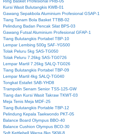
Ring Basket Profesional PRB-05
Kursi Wasit Bulutangkis KWB-01
Gawang Sepakbola Aluminium Profesional GSAP-1
Tiang Tanam Bola Basket TTBB-02
Pelindung Badan Pencak Silat BPS-03
Gawang Futsal Aluminium Profesional GFAP-1
Tiang Bulutangkis Portabel TBP-10
Lempar Lembing 500g SAF-YG500
Tolak Peluru 5kg SAS-TG050
Tolak Peluru 7.26kg SAS-TG0726
Lempar Martil 7.26kg SALQ-TG026
Tiang Bulutangkis Portabel TBP-09
Lempar Martil 4kg SALQ-TG040
Tongkat Estafet SAB-YHD8
Trampolin Senam Senior TSS-125-GW
Tiang dan Kursi Wasit Takraw TKWT-03
Meja Tenis Meja MDF-25
Tiang Bulutangkis Portable TBP-12
Pelindung Kepala Taekwondo PKT-05
Balance Board Olympus BBO-40
Balance Cushion Olympus BCO-30
Soft Kettlebell Warna 8kg SKW-8