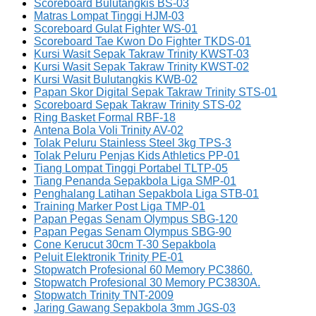
Scoreboard Bulutangkis BS-03
Matras Lompat Tinggi HJM-03
Scoreboard Gulat Fighter WS-01
Scoreboard Tae Kwon Do Fighter TKDS-01
Kursi Wasit Sepak Takraw Trinity KWST-03
Kursi Wasit Sepak Takraw Trinity KWST-02
Kursi Wasit Bulutangkis KWB-02
Papan Skor Digital Sepak Takraw Trinity STS-01
Scoreboard Sepak Takraw Trinity STS-02
Ring Basket Formal RBF-18
Antena Bola Voli Trinity AV-02
Tolak Peluru Stainless Steel 3kg TPS-3
Tolak Peluru Penjas Kids Athletics PP-01
Tiang Lompat Tinggi Portabel TLTP-05
Tiang Penanda Sepakbola Liga SMP-01
Penghalang Latihan Sepakbola Liga STB-01
Training Marker Post Liga TMP-01
Papan Pegas Senam Olympus SBG-120
Papan Pegas Senam Olympus SBG-90
Cone Kerucut 30cm T-30 Sepakbola
Peluit Elektronik Trinity PE-01
Stopwatch Profesional 60 Memory PC3860.
Stopwatch Profesional 30 Memory PC3830A.
Stopwatch Trinity TNT-2009
Jaring Gawang Sepakbola 3mm JGS-03