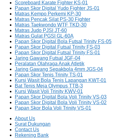
Scoreboard Karate Fighter KS-01
Papan Skor Digital Yudo Fighter JS-01
Matras Kempo Perkemi KP-30
Matras Pencak Silat PS-30 Fighter
Matras Taekwondo WTF TKD-30
Matras Judo PJSI JT-60
Matras Gulat PGSI GL-60A
Papan Skor Digital Bola Futsal Trinity FS-05
Papan Skor Digital Futsal Trinity FS-03
Papan Skor Digital Futsal Trinity FS-01
Jaring Gawang Futsal JGF-04
Peralatan Olahraga Anak Atletik
Jaring Gawang Sepakbola 4mm JGS-04
Papan Skor Tenis Trinity TS-01
Kursi Wasit Bola Tenis Lapangan KWT-01
Bat Tenis Meja Olympus TTB-3
Kursi Wasit Voli Trinity KWV-01
Papan Skor Digital Bola Voli Trinity VS-03
Papan Skor Digital Bola Voli Trinity VS-02
Papan Skor Bola Voli Trinity VS-01
About Us
Surat Dukungan
Contact Us
Rekening Bank