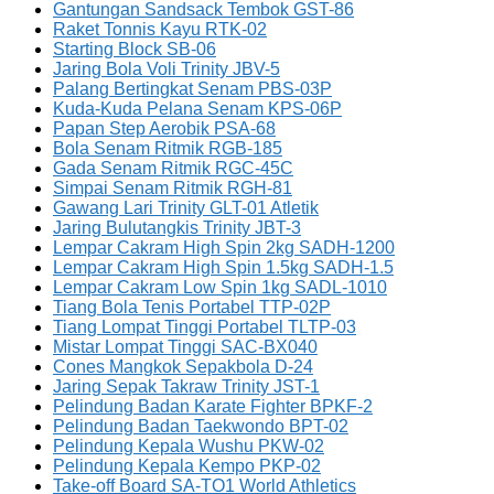
Gantungan Sandsack Tembok GST-86
Raket Tonnis Kayu RTK-02
Starting Block SB-06
Jaring Bola Voli Trinity JBV-5
Palang Bertingkat Senam PBS-03P
Kuda-Kuda Pelana Senam KPS-06P
Papan Step Aerobik PSA-68
Bola Senam Ritmik RGB-185
Gada Senam Ritmik RGC-45C
Simpai Senam Ritmik RGH-81
Gawang Lari Trinity GLT-01 Atletik
Jaring Bulutangkis Trinity JBT-3
Lempar Cakram High Spin 2kg SADH-1200
Lempar Cakram High Spin 1.5kg SADH-1.5
Lempar Cakram Low Spin 1kg SADL-1010
Tiang Bola Tenis Portabel TTP-02P
Tiang Lompat Tinggi Portabel TLTP-03
Mistar Lompat Tinggi SAC-BX040
Cones Mangkok Sepakbola D-24
Jaring Sepak Takraw Trinity JST-1
Pelindung Badan Karate Fighter BPKF-2
Pelindung Badan Taekwondo BPT-02
Pelindung Kepala Wushu PKW-02
Pelindung Kepala Kempo PKP-02
Take-off Board SA-TO1 World Athletics