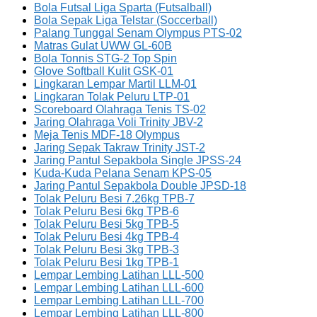
Bola Futsal Liga Sparta (Futsalball)
Bola Sepak Liga Telstar (Soccerball)
Palang Tunggal Senam Olympus PTS-02
Matras Gulat UWW GL-60B
Bola Tonnis STG-2 Top Spin
Glove Softball Kulit GSK-01
Lingkaran Lempar Martil LLM-01
Lingkaran Tolak Peluru LTP-01
Scoreboard Olahraga Tenis TS-02
Jaring Olahraga Voli Trinity JBV-2
Meja Tenis MDF-18 Olympus
Jaring Sepak Takraw Trinity JST-2
Jaring Pantul Sepakbola Single JPSS-24
Kuda-Kuda Pelana Senam KPS-05
Jaring Pantul Sepakbola Double JPSD-18
Tolak Peluru Besi 7.26kg TPB-7
Tolak Peluru Besi 6kg TPB-6
Tolak Peluru Besi 5kg TPB-5
Tolak Peluru Besi 4kg TPB-4
Tolak Peluru Besi 3kg TPB-3
Tolak Peluru Besi 1kg TPB-1
Lempar Lembing Latihan LLL-500
Lempar Lembing Latihan LLL-600
Lempar Lembing Latihan LLL-700
Lempar Lembing Latihan LLL-800