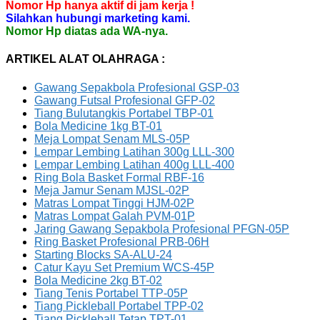
Nomor Hp hanya aktif di jam kerja !
Silahkan hubungi marketing kami.
Nomor Hp diatas ada WA-nya.
ARTIKEL ALAT OLAHRAGA :
Gawang Sepakbola Profesional GSP-03
Gawang Futsal Profesional GFP-02
Tiang Bulutangkis Portabel TBP-01
Bola Medicine 1kg BT-01
Meja Lompat Senam MLS-05P
Lempar Lembing Latihan 300g LLL-300
Lempar Lembing Latihan 400g LLL-400
Ring Bola Basket Formal RBF-16
Meja Jamur Senam MJSL-02P
Matras Lompat Tinggi HJM-02P
Matras Lompat Galah PVM-01P
Jaring Gawang Sepakbola Profesional PFGN-05P
Ring Basket Profesional PRB-06H
Starting Blocks SA-ALU-24
Catur Kayu Set Premium WCS-45P
Bola Medicine 2kg BT-02
Tiang Tenis Portabel TTP-05P
Tiang Pickleball Portabel TPP-02
Tiang Pickleball Tetap TPT-01