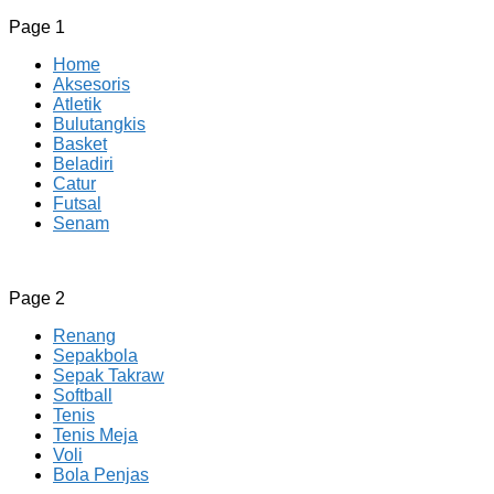
Page 1
Home
Aksesoris
Atletik
Bulutangkis
Basket
Beladiri
Catur
Futsal
Senam
CV JAYA BERSAMA Co Id
Menyediakan Semua Perlengkapan Olahraga Yang
Page 2
Lengkap, Berkualitas Dengan Harga Yang Murah
Renang
Sepakbola
Sepak Takraw
Softball
Tenis
Tenis Meja
Voli
Bola Penjas