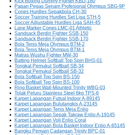
Kick Boxing Dummy Fighter KBD-180
Papan Pegas Senam Profesional Olympus SBG-9P
Cones Hurdles Sepakbola CH-30
Soccer Training Hurdles Set Liga STH-5
Soccer Adjustable Hurdles Liga SAH-45
Lane Marker Cones LMC-01 Athletic
Sandsack Berdiri Fighter SSB-150
Sandsack Berdiri Fighter SSB-170
Bola Tenis Meja Olympus BTM-2
Bola Tenis Meja Olympus BTM-1
Matras Wushu Fighter MW-30
Batting Helmet Softball Top Spin BHS-01
Tongkat Pemukul Softball SB-34
Tongkat Pemukul Softball SB-32
Bola Softball Top Spin BS-150
Bola Softball Top Spin BS-100
Ring Basket Wall-Mounted Trinity WBG-03
Tolak Peluru Stainless Steel 6kg TPS-6
Karpet Lapangan Futsal Indoor A-89145
Karpet Lapangan Bulutangkis A-23145
Karpet Lapangan Tenis Meja Enlio
Karpet Lapangan Sepak Takraw Enlio A-19145
Karpet Lapangan Voli Enlio Coral
Karpet Lapangan Bola Basket Indoor Enlio A-65145
Bangku Pemain Cadangan Trinity BPC-01