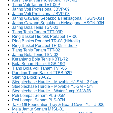
Kursi Wasit Voli Profesional KWV-02P
Tiang Voli Tanam TVT-06P
Jaring Voli Profesional JBVP-09
Jaring Voli Profesional JBVP-08
Jaring Gawang Sepakbola Heksagonal HSGN-05H
Jaring Gawang Sepakbola Heksagonal HSGN-03H
Jaring Bola Tenis TSN-03
Tiang Tenis Tanam TTT-03P
Ring Basket Hidrolik Portabel TR-06
Ring Basket Portabel TR-08 (Hidrolik)
Ring Basket Portabel TR-09 Hidrolik
Tiang Tenis Tanam TTT-02
Jaring Bola Tenis TSN-02
Keranjang Bola Tenis KBTL-72
Bola Senam Ritmik RGB-19G
Tiang Bola Voli Tanam TVT-05
Padding Tiang Basket TTBB-02P
Starting Block YJ-021
Steeplechase Hurdle – Movable YJ-SM – 3,94m
Steeplechase Hurdle – Movable YJ-SM – 5m
Steeplechase Hurdle – Water Jump YJ-WJB
Peti Lompat Senam PLS-05M
Peti Lompat Senam PLS-07N
Take-Off Foundation Tray & Board Cover YJ-TJ-006
Meja Jamur Senam MJSL-01