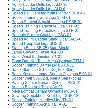
Body Protector Softball Top Spin BPSB-01
Agility Ladder Drills Liga ALD-10
Agility Ladder Drills Liga ALD-6
Speed Ball Gantung Kulit Fighter SBGK-01
Soccer Training Goal Liga STG-01
Papan Strategi Sepakbola Liga PSSB-01
Speed Training Parachute Liga STP-02
Speed Training Parachute Liga STP-01
Portable Soccer Goal Liga PSG-01
Speed Agility Ladder Stand Liga SALS-6
Speed Hoop Set Liga SHS-01
Starting Block SB-05 (Start Block)
Jaring Gawang Futsal JGF-03
Kursi Wasit Badminton Y-C01
Tiang Dan Net Tenis Meja Olympus TTM-1
Soccer Training Barrier Liga STB-01
Balok Start Lari SB-02LS (Blok Start)
Balok Keseimbangan Senam Olympus BKS-01
Soccer Wall SW-02 (Boneka Sepakbola)
Palang Sejajar Senam Olympus PSS-01
Antena Bola Voli Trinity AV-03
Meja Lompat Senam Olympus MLS-01
Gawang Sepakbola Kecil Liga GSK-120
Soccer Training Hurdles Liga TH-01
Soccer Training Arch Liga TA-01