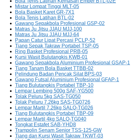
Bola Tenis Latihan Kemasan Ember BTL-02E
Mistar Lompat Tinggi MLT-05
Bola Basket Karet GR-7X1
Bola Tenis Latihan BTL-02
Gawang Sepakbola Profesional GSP-02
Matras Ju Jitsu JJAU MJJ-100
Matras Ju Jitsu JJAU MJJ-64
Papan Catur Lipat Percasi PCLP-52
Tiang Sepak Takraw Portabel TSP-05
Ring Basket Profesional PRB-05
Kursi Wasit Bulutangkis KWB-01
Gawang Sepakbola Aluminium Profesional GSAP-1
Tiang Tanam Bola Basket TTBB-02
Pelindung Badan Pencak Silat BPS-03
Gawang Futsal Aluminium Profesional GFAP-1
Tiang Bulutangkis Portabel TBP-10
Lempar Lembing 500g SAF-YG500
Tolak Peluru 5kg SAS-TG050
Tolak Peluru 7.26kg SAS-TG0726
Lempar Martil 7.26kg SALQ-TG026
Tiang Bulutangkis Portabel TBP-09
Lempar Martil 4kg SALQ-TG040
Tongkat Estafet SAB-YHD8
Trampolin Senam Senior TSS-125-GW
Tiang dan Kursi Wasit Takraw TKWT-03