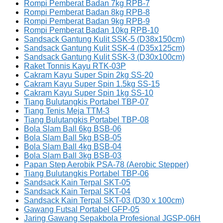
Rompi Pemberat Badan 7kg RPB-7
Rompi Pemberat Badan 8kg RPB-8
Rompi Pemberat Badan 9kg RPB-9
Rompi Pemberat Badan 10kg RPB-10
Sandsack Gantung Kulit SSK-5 (D38x150cm)
Sandsack Gantung Kulit SSK-4 (D35x125cm)
Sandsack Gantung Kulit SSK-3 (D30x100cm)
Raket Tonnis Kayu RTK-03P
Cakram Kayu Super Spin 2kg SS-20
Cakram Kayu Super Spin 1.5kg SS-15
Cakram Kayu Super Spin 1kg SS-10
Tiang Bulutangkis Portabel TBP-07
Tiang Tenis Meja TTM-3
Tiang Bulutangkis Portabel TBP-08
Bola Slam Ball 6kg BSB-06
Bola Slam Ball 5kg BSB-05
Bola Slam Ball 4kg BSB-04
Bola Slam Ball 3kg BSB-03
Papan Step Aerobik PSA-78 (Aerobic Stepper)
Tiang Bulutangkis Portabel TBP-06
Sandsack Kain Terpal SKT-05
Sandsack Kain Terpal SKT-04
Sandsack Kain Terpal SKT-03 (D30 x 100cm)
Gawang Futsal Portabel GFP-05
Jaring Gawang Sepakbola Profesional JGSP-06H