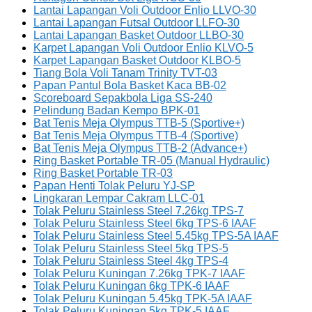
Lantai Lapangan Voli Outdoor Enlio LLVO-30
Lantai Lapangan Futsal Outdoor LLFO-30
Lantai Lapangan Basket Outdoor LLBO-30
Karpet Lapangan Voli Outdoor Enlio KLVO-5
Karpet Lapangan Basket Outdoor KLBO-5
Tiang Bola Voli Tanam Trinity TVT-03
Papan Pantul Bola Basket Kaca BB-02
Scoreboard Sepakbola Liga SS-240
Pelindung Badan Kempo BPK-01
Bat Tenis Meja Olympus TTB-5 (Sportive+)
Bat Tenis Meja Olympus TTB-4 (Sportive)
Bat Tenis Meja Olympus TTB-2 (Advance+)
Ring Basket Portable TR-05 (Manual Hydraulic)
Ring Basket Portable TR-03
Papan Henti Tolak Peluru YJ-SP
Lingkaran Lempar Cakram LLC-01
Tolak Peluru Stainless Steel 7.26kg TPS-7
Tolak Peluru Stainless Steel 6kg TPS-6 IAAF
Tolak Peluru Stainless Steel 5.45kg TPS-5A IAAF
Tolak Peluru Stainless Steel 5kg TPS-5
Tolak Peluru Stainless Steel 4kg TPS-4
Tolak Peluru Kuningan 7.26kg TPK-7 IAAF
Tolak Peluru Kuningan 6kg TPK-6 IAAF
Tolak Peluru Kuningan 5.45kg TPK-5A IAAF
Tolak Peluru Kuningan 5kg TPK-5 IAAF