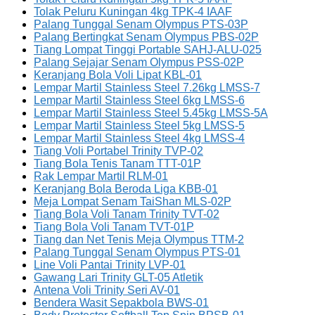
Tolak Peluru Kuningan 4kg TPK-4 IAAF
Palang Tunggal Senam Olympus PTS-03P
Palang Bertingkat Senam Olympus PBS-02P
Tiang Lompat Tinggi Portable SAHJ-ALU-025
Palang Sejajar Senam Olympus PSS-02P
Keranjang Bola Voli Lipat KBL-01
Lempar Martil Stainless Steel 7.26kg LMSS-7
Lempar Martil Stainless Steel 6kg LMSS-6
Lempar Martil Stainless Steel 5.45kg LMSS-5A
Lempar Martil Stainless Steel 5kg LMSS-5
Lempar Martil Stainless Steel 4kg LMSS-4
Tiang Voli Portabel Trinity TVP-02
Tiang Bola Tenis Tanam TTT-01P
Rak Lempar Martil RLM-01
Keranjang Bola Beroda Liga KBB-01
Meja Lompat Senam TaiShan MLS-02P
Tiang Bola Voli Tanam Trinity TVT-02
Tiang Bola Voli Tanam TVT-01P
Tiang dan Net Tenis Meja Olympus TTM-2
Palang Tunggal Senam Olympus PTS-01
Line Voli Pantai Trinity LVP-01
Gawang Lari Trinity GLT-05 Atletik
Antena Voli Trinity Seri AV-01
Bendera Wasit Sepakbola BWS-01