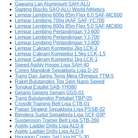
Gawang Lari Aluminium SAH-ALU
Starting Blocks SAQ-ALU World Athletics
Lempar Lembing 600g 65m Flex 6.0 SAF-MC600
Lempar Lembing 700g IAAF SAF-YC700
Lempar Lembing 800g 85m Flex 5.0 SAF-MC800
Lempar Lembing Pertandingan YJ-600
Lempar Lembing Pertandingan YJ-700
Lempar Lembing Pertandingan YJ-800
Lempar Cakram Kompetisi 2kg LCK-2
Lempar Cakram Kompetisi 1.5kg LCK-1.5
Lempar Cakram Kompetisi 1kg LCK-1
Speed Agility Hoops Liga SAH-40
Cones Mangkok Sepakbola Liga D-20
Tiang Dan Jaring Tenis Meja Olympus TTM-5
Raket Bulutangkis Top Spin Nano Speed
Tongkat Estafet SAB-YH080
Gelang Gelang Senam GGS-01
Tiang Bulutangkis Portabel TBP-05
Crossfit Training Belt Liga CTB-01
Papan Strategi Sepakbola Liga PSSB-02
Bendera Sudut Sepakbola Liga SCF-03P
Suspension Trainer Belt Liga STB-260
Agility Ladder Drills Liga ALD-8
Agility Ladder Drills Liga ALD-4
Hexagon Cones Set Liga HCS-30