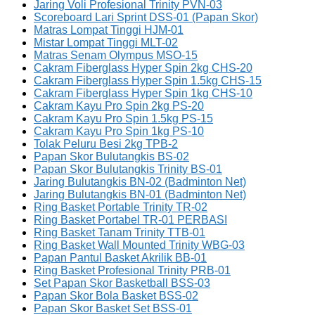
Jaring Voli Profesional Trinity PVN-03
Scoreboard Lari Sprint DSS-01 (Papan Skor)
Matras Lompat Tinggi HJM-01
Mistar Lompat Tinggi MLT-02
Matras Senam Olympus MSO-15
Cakram Fiberglass Hyper Spin 2kg CHS-20
Cakram Fiberglass Hyper Spin 1.5kg CHS-15
Cakram Fiberglass Hyper Spin 1kg CHS-10
Cakram Kayu Pro Spin 2kg PS-20
Cakram Kayu Pro Spin 1.5kg PS-15
Cakram Kayu Pro Spin 1kg PS-10
Tolak Peluru Besi 2kg TPB-2
Papan Skor Bulutangkis BS-02
Papan Skor Bulutangkis Trinity BS-01
Jaring Bulutangkis BN-02 (Badminton Net)
Jaring Bulutangkis BN-01 (Badminton Net)
Ring Basket Portable Trinity TR-02
Ring Basket Portabel TR-01 PERBASI
Ring Basket Tanam Trinity TTB-01
Ring Basket Wall Mounted Trinity WBG-03
Papan Pantul Basket Akrilik BB-01
Ring Basket Profesional Trinity PRB-01
Set Papan Skor Basketball BSS-03
Papan Skor Bola Basket BSS-02
Papan Skor Basket Set BSS-01