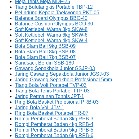
Meja Tenis Meja MDF-25
Tiang Bulutangkis Portable TBP-12
Pelindung Kepala Taekwondo PKT-05
Balance Board Olympus BBO-40
Balance Cushion Olympus BCO-30
Soft Kettlebell Warna 8kg SKW-8
Soft Kettlebell Warna 6kg SKW-6
Soft Kettlebell Warna 4kg SKW-4
Bola Slam Ball 9kg BSB-09
Bola Slam Ball 8kg BSB-08
Bola Slam Ball 7kg BSB-07
Sandsack Berdiri SSB-180
Gawang Sepakbola Junior GSJP-03
Jaring Gawang Sepakbola Junior JGSJ-03
Jaring Gawang Sepakbola Profesional 5mm
Tiang Bola Voli Portabel TVP-03
Tiang Bola Tenis Portabel TTP-03
Jaring Permainan Tonnis JPT-1
Ring Bola Basket Profesional PRB-03
Jaring Bola Voli JBV-1
Ring Bola Basket Portabel TR-07
Rompi Pemberat Badan 3kg RPB-3
Rompi Pemberat Badan 4kg RPB-4
Rompi Pemberat Badan 5kg RPB-5
Rompi Pemberat Badan 6kg RPB-6