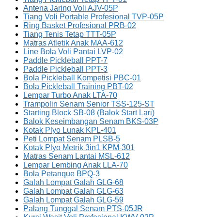
Antena Jaring Voli AJV-05P
Tiang Voli Portable Profesional TVP-05P
Ring Basket Profesional PRB-02
Tiang Tenis Tetap TTT-05P
Matras Atletik Anak MAA-612
Line Bola Voli Pantai LVP-02
Paddle Pickleball PPT-7
Paddle Pickleball PPT-3
Bola Pickleball Kompetisi PBC-01
Bola Pickleball Training PBT-02
Lempar Turbo Anak LTA-70
Trampolin Senam Senior TSS-125-ST
Starting Block SB-08 (Balok Start Lari)
Balok Keseimbangan Senam BKS-03P
Kotak Plyo Lunak KPL-401
Peti Lompat Senam PLSB-5
Kotak Plyo Metrik 3in1 KPM-301
Matras Senam Lantai MSL-612
Lempar Lembing Anak LLA-70
Bola Petanque BPQ-3
Galah Lompat Galah GLG-68
Galah Lompat Galah GLG-63
Galah Lompat Galah GLG-59
Palang Tunggal Senam PTS-05JR