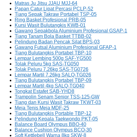
Matras Ju Jitsu JJAU MJJ-64
Papan Catur Lipat Percasi PCLP-52
Tiang Sepak Takraw Portabel TSP-05
Ring Basket Profesional PRB-05
Kursi Wasit Bulutangkis KWB-01
Gawang Sepakbola Aluminium Profesional GSAP-1
Tiang Tanam Bola Basket TTBB-02
Pelindung Badan Pencak Silat BPS-03
Gawang Futsal Aluminium Profesional GFAP-1
Tiang Bulutangkis Portabel TBP-10
Lempar Lembing 500g SAF-YG500
Tolak Peluru 5kg SAS-TG050
Tolak Peluru 7.26kg SAS-TG0726
Lempar Martil 7.26kg SALQ-TG026
Tiang Bulutangkis Portabel TBP-09
Lempar Martil 4kg SALQ-TG040
Tongkat Estafet SAB-YHD8
Trampolin Senam Senior TSS-125-GW
Tiang dan Kursi Wasit Takraw TKWT-03
Meja Tenis Meja MDF-25
Tiang Bulutangkis Portable TBP-12
Pelindung Kepala Taekwondo PKT-05
Balance Board Olympus BBO-40
Balance Cushion Olympus BCO-30
Soft Kettlebell Warna 8kg SKW-8