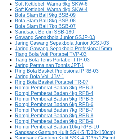
Soft Kettlebell Warna 6kg SKW-6
Soft Kettlebell Warna 4kg SKW-4
Bola Slam Ball 9kg BSB-09
Bola Slam Ball 8kg BSB-08
Bola Slam Ball 7kg BSB-07
Sandsack Berdiri SSB-180
Gawang Sepakbola Junior GSJP-03
Jaring Gawang Sepakbola Junior JGSJ-03
Jaring Gawang Sepakbola Profesional 5mm
Tiang Bola Voli Portabel TVP-03
Tiang Bola Tenis Portabel TTP-03
Jaring Permainan Tonnis JPT-1
Ring Bola Basket Profesional PRB-03
Jaring Bola Voli JBV-1
Ring Bola Basket Portabel TR-07
Rompi Pemberat Badan 3kg RPB-3
Rompi Pemberat Badan 4kg RPB-4
Rompi Pemberat Badan 5kg RPB-5
Rompi Pemberat Badan 6kg RPB-6
Rompi Pemberat Badan 7kg RPB-7
Rompi Pemberat Badan 8kg RPB-8
Rompi Pemberat Badan 9kg RPB-9
Rompi Pemberat Badan 10kg RPB-10
Sandsack Gantung Kulit SSK-5 (D38x150cm)
Sandsack Gantung Kulit SSK-4 (D35x125cm)