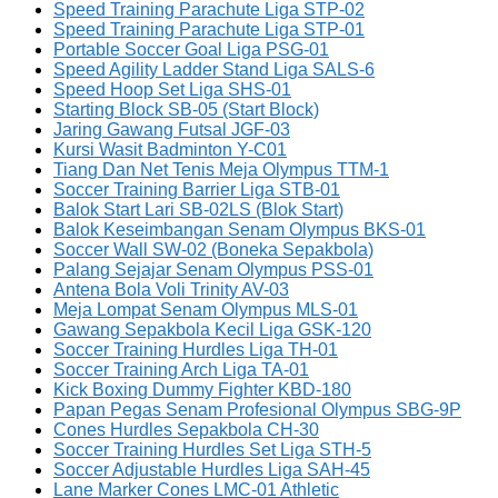
Speed Training Parachute Liga STP-02
Speed Training Parachute Liga STP-01
Portable Soccer Goal Liga PSG-01
Speed Agility Ladder Stand Liga SALS-6
Speed Hoop Set Liga SHS-01
Starting Block SB-05 (Start Block)
Jaring Gawang Futsal JGF-03
Kursi Wasit Badminton Y-C01
Tiang Dan Net Tenis Meja Olympus TTM-1
Soccer Training Barrier Liga STB-01
Balok Start Lari SB-02LS (Blok Start)
Balok Keseimbangan Senam Olympus BKS-01
Soccer Wall SW-02 (Boneka Sepakbola)
Palang Sejajar Senam Olympus PSS-01
Antena Bola Voli Trinity AV-03
Meja Lompat Senam Olympus MLS-01
Gawang Sepakbola Kecil Liga GSK-120
Soccer Training Hurdles Liga TH-01
Soccer Training Arch Liga TA-01
Kick Boxing Dummy Fighter KBD-180
Papan Pegas Senam Profesional Olympus SBG-9P
Cones Hurdles Sepakbola CH-30
Soccer Training Hurdles Set Liga STH-5
Soccer Adjustable Hurdles Liga SAH-45
Lane Marker Cones LMC-01 Athletic