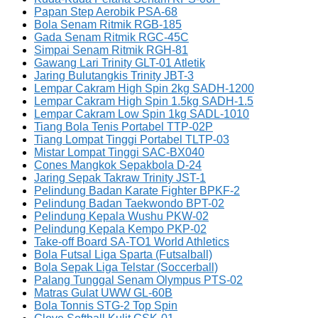
Papan Step Aerobik PSA-68
Bola Senam Ritmik RGB-185
Gada Senam Ritmik RGC-45C
Simpai Senam Ritmik RGH-81
Gawang Lari Trinity GLT-01 Atletik
Jaring Bulutangkis Trinity JBT-3
Lempar Cakram High Spin 2kg SADH-1200
Lempar Cakram High Spin 1.5kg SADH-1.5
Lempar Cakram Low Spin 1kg SADL-1010
Tiang Bola Tenis Portabel TTP-02P
Tiang Lompat Tinggi Portabel TLTP-03
Mistar Lompat Tinggi SAC-BX040
Cones Mangkok Sepakbola D-24
Jaring Sepak Takraw Trinity JST-1
Pelindung Badan Karate Fighter BPKF-2
Pelindung Badan Taekwondo BPT-02
Pelindung Kepala Wushu PKW-02
Pelindung Kepala Kempo PKP-02
Take-off Board SA-TO1 World Athletics
Bola Futsal Liga Sparta (Futsalball)
Bola Sepak Liga Telstar (Soccerball)
Palang Tunggal Senam Olympus PTS-02
Matras Gulat UWW GL-60B
Bola Tonnis STG-2 Top Spin