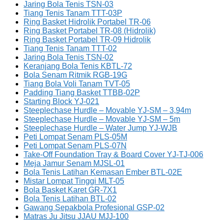
Jaring Bola Tenis TSN-03
Tiang Tenis Tanam TTT-03P
Ring Basket Hidrolik Portabel TR-06
Ring Basket Portabel TR-08 (Hidrolik)
Ring Basket Portabel TR-09 Hidrolik
Tiang Tenis Tanam TTT-02
Jaring Bola Tenis TSN-02
Keranjang Bola Tenis KBTL-72
Bola Senam Ritmik RGB-19G
Tiang Bola Voli Tanam TVT-05
Padding Tiang Basket TTBB-02P
Starting Block YJ-021
Steeplechase Hurdle – Movable YJ-SM – 3,94m
Steeplechase Hurdle – Movable YJ-SM – 5m
Steeplechase Hurdle – Water Jump YJ-WJB
Peti Lompat Senam PLS-05M
Peti Lompat Senam PLS-07N
Take-Off Foundation Tray & Board Cover YJ-TJ-006
Meja Jamur Senam MJSL-01
Bola Tenis Latihan Kemasan Ember BTL-02E
Mistar Lompat Tinggi MLT-05
Bola Basket Karet GR-7X1
Bola Tenis Latihan BTL-02
Gawang Sepakbola Profesional GSP-02
Matras Ju Jitsu JJAU MJJ-100