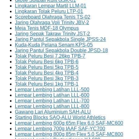
Glove Softball Kulit GSK-01
Lingkaran Lempar Martil LLM-01
Lingkaran Tolak Peluru LTP-01
Scoreboard Olahraga Tenis TS-02
Jaring Olahraga Voli Trinity JBV-2
Meja Tenis MDF-18 Olympus
Jaring Sepak Takraw Trinity JST-2
Jaring Pantul Sepakbola Single JPSS-24
Kuda-Kuda Pelana Senam KPS-05
Jaring Pantul Sepakbola Double JPSD-18
Tolak Peluru Besi 7.26kg TPB-7
Tolak Peluru Besi 6kg TPB-6
Tolak Peluru Besi 5kg TPB-5
Tolak Peluru Besi 4kg TPB-4
Tolak Peluru Besi 3kg TPB-3
Tolak Peluru Besi 1kg TPB-1
Lempar Lembing Latihan LLL-500
Lempar Lembing Latihan LLL-600
Lempar Lembing Latihan LLL-700
Lempar Lembing Latihan LLL-800
Gawang Lari Aluminium SAH-ALU
Starting Blocks SAQ-ALU World Athletics
Lempar Lembing 600g 65m Flex 6.0 SAF-MC600
Lempar Lembing 700g IAAF SAF-YC700
Lempar Lembing 800g 85m Flex 5.0 SAF-MC800