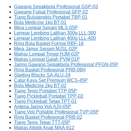
Gawang Sepakbola Profesional GSP-03
Gawang Futsal Profesional GFP-02
Tiang Bulutangkis Portabel TBP-01
Bola Medicine 1kg BT-01
Meja Lompat Senam MLS-05P
Lempar Lembing Latihan 300g LLL-300
Lempar Lembing Latihan 400g LLL-400
Ring Bola Basket Formal RBF-16
Meja Jamur Senam MJSL-02P
Matras Lompat Tinggi HJM-02P
Matras Lompat Galah PVM-01P
Jaring Gawang Sepakbola Profesional PFGN-05P
Ring Basket Profesional PRB-06H
Starting Blocks SA-ALU-24
Catur Kayu Set Premium WCS-45P
Bola Medicine 2kg BT-02
Tiang Tenis Portabel TTP-05P
Tiang Pickleball Portabel TPP-02
Tiang Pickleball Tetap TPT-01
Antena Jaring Voli AJV-05P
Tiang Voli Portable Profesional TVP-05P
Ring Basket Profesional PRB-02
Tiang Tenis Tetap TTT-05P
Matras Atletik Anak MAA-612