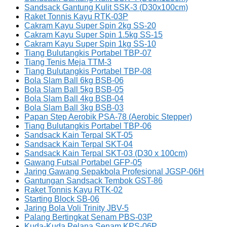
Sandsack Gantung Kulit SSK-3 (D30x100cm)
Raket Tonnis Kayu RTK-03P
Cakram Kayu Super Spin 2kg SS-20
Cakram Kayu Super Spin 1.5kg SS-15
Cakram Kayu Super Spin 1kg SS-10
Tiang Bulutangkis Portabel TBP-07
Tiang Tenis Meja TTM-3
Tiang Bulutangkis Portabel TBP-08
Bola Slam Ball 6kg BSB-06
Bola Slam Ball 5kg BSB-05
Bola Slam Ball 4kg BSB-04
Bola Slam Ball 3kg BSB-03
Papan Step Aerobik PSA-78 (Aerobic Stepper)
Tiang Bulutangkis Portabel TBP-06
Sandsack Kain Terpal SKT-05
Sandsack Kain Terpal SKT-04
Sandsack Kain Terpal SKT-03 (D30 x 100cm)
Gawang Futsal Portabel GFP-05
Jaring Gawang Sepakbola Profesional JGSP-06H
Gantungan Sandsack Tembok GST-86
Raket Tonnis Kayu RTK-02
Starting Block SB-06
Jaring Bola Voli Trinity JBV-5
Palang Bertingkat Senam PBS-03P
Kuda-Kuda Pelana Senam KPS-06P