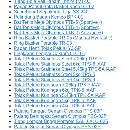
Tiang Bola Voli Tanam Trinity TVT-03
Papan Pantul Bola Basket Kaca BB-02
Scoreboard Sepakbola Liga SS-240
Pelindung Badan Kempo BPK-01
Bat Tenis Meja Olympus TTB-5 (Sportive+)
Bat Tenis Meja Olympus TTB-4 (Sportive)
Bat Tenis Meja Olympus TTB-2 (Advance+)
Ring Basket Portable TR-05 (Manual Hydraulic)
Ring Basket Portable TR-03
Papan Henti Tolak Peluru YJ-SP
Lingkaran Lempar Cakram LLC-01
Tolak Peluru Stainless Steel 7.26kg TPS-7
Tolak Peluru Stainless Steel 6kg TPS-6 IAAF
Tolak Peluru Stainless Steel 5.45kg TPS-5A IAAF
Tolak Peluru Stainless Steel 5kg TPS-5
Tolak Peluru Stainless Steel 4kg TPS-4
Tolak Peluru Kuningan 7.26kg TPK-7 IAAF
Tolak Peluru Kuningan 6kg TPK-6 IAAF
Tolak Peluru Kuningan 5.45kg TPK-5A IAAF
Tolak Peluru Kuningan 5kg TPK-5 IAAF
Tolak Peluru Kuningan 4kg TPK-4 IAAF
Palang Tunggal Senam Olympus PTS-03P
Palang Bertingkat Senam Olympus PBS-02P
Tiang Lompat Tinggi Portable SAHJ-ALU-025
Palang Sejajar Senam Olympus PSS-02P