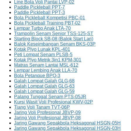
Line Bola Voli Pantai LVP-02
Paddle Pickleball PPT-7
Paddle Pickleball PPT-3
Bola Pickleball Kompetisi PBC-01
Bola Pickleball Training PBT-02
Lempar Turbo Anak LTA-70
Trampolin Senam Senior TSS-125-ST
Starting Block SB-08 (Balok Start Lari)
Balok Keseimbangan Senam BKS-03P
Kotak Plyo Lunak KPL-401
Peti Lompat Senam PLSB-5
Kotak Plyo Metrik 3in1 KPM-301
Matras Senam Lantai MSL-612
Lempar Lembing Anak LLA-70
Bola Petanque BPQ-3
Galah Lompat Galah GLG-68
Galah Lompat Galah GLG-63
Galah Lompat Galah GLG-59
Palang Tunggal Senam PTS-05JR
Kursi Wasit Voli Profesional KWV-02P
Tiang Voli Tanam TVT-06P
Jaring Voli Profesional JBVP-09
Jaring Voli Profesional JBVP-08
Jaring Gawang Sepakbola Heksagonal HSGN-05H
Jaring Gawang Sepakbola Heksagonal HSGN-03H