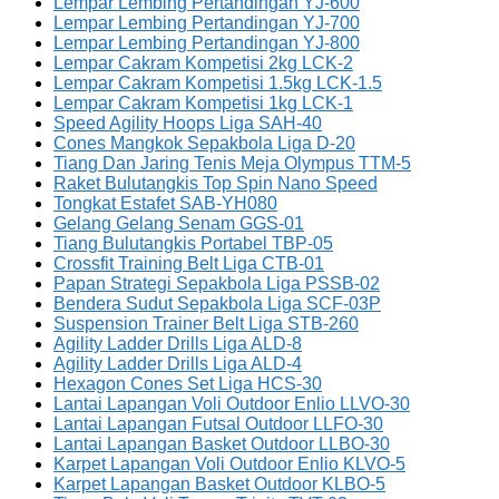
Lempar Lembing Pertandingan YJ-600
Lempar Lembing Pertandingan YJ-700
Lempar Lembing Pertandingan YJ-800
Lempar Cakram Kompetisi 2kg LCK-2
Lempar Cakram Kompetisi 1.5kg LCK-1.5
Lempar Cakram Kompetisi 1kg LCK-1
Speed Agility Hoops Liga SAH-40
Cones Mangkok Sepakbola Liga D-20
Tiang Dan Jaring Tenis Meja Olympus TTM-5
Raket Bulutangkis Top Spin Nano Speed
Tongkat Estafet SAB-YH080
Gelang Gelang Senam GGS-01
Tiang Bulutangkis Portabel TBP-05
Crossfit Training Belt Liga CTB-01
Papan Strategi Sepakbola Liga PSSB-02
Bendera Sudut Sepakbola Liga SCF-03P
Suspension Trainer Belt Liga STB-260
Agility Ladder Drills Liga ALD-8
Agility Ladder Drills Liga ALD-4
Hexagon Cones Set Liga HCS-30
Lantai Lapangan Voli Outdoor Enlio LLVO-30
Lantai Lapangan Futsal Outdoor LLFO-30
Lantai Lapangan Basket Outdoor LLBO-30
Karpet Lapangan Voli Outdoor Enlio KLVO-5
Karpet Lapangan Basket Outdoor KLBO-5