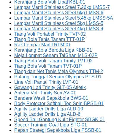
Keranjang Bola Voli Lipat KBL-01
Lempar Martil Stainless Steel 7.26kg LMSS-7
Lempar Martil Stainless Steel 6kg LMSS-6
Lempar Martil Stainless Steel 5.45kg LMSS-5A
Lempar Martil Stainless Steel 5kg LMSS-5
Lempar Martil Stainless Steel 4kg LMSS-4
Tiang Voli Portabel Trinity TVP-02
Tiang Bola Tenis Tanam TTT-01P
Rak Lempar Martil RLM-01
Keranjang Bola Beroda Liga KBB-01
Meja Lompat Senam TaiShan MLS-02P
Tiang Bola Voli Tanam Trinity TVT-02
Tiang Bola Voli Tanam TVT-01P
Tiang dan Net Tenis Meja Olympus TTM-2
Palang Tunggal Senam Olympus PTS-01
Line Voli Pantai Trinity LVP-01
Gawang Lari Trinity GLT-05 Atletik
Antena Voli Trinity Seri AV-01
Bendera Wasit Sepakbola BWS-01
Body Protector Softball Top Spin BPSB-01
Agility Ladder Drills Liga ALD-10
Agility Ladder Drills Liga ALD-6
Speed Ball Gantung Kulit Fighter SBGK-01
Soccer Training Goal Liga STG-01
Papan Strategi Sepakbola Liga PSSB-01