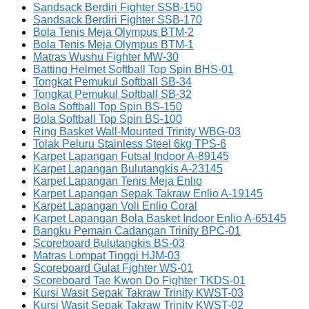
Sandsack Berdiri Fighter SSB-150
Sandsack Berdiri Fighter SSB-170
Bola Tenis Meja Olympus BTM-2
Bola Tenis Meja Olympus BTM-1
Matras Wushu Fighter MW-30
Batting Helmet Softball Top Spin BHS-01
Tongkat Pemukul Softball SB-34
Tongkat Pemukul Softball SB-32
Bola Softball Top Spin BS-150
Bola Softball Top Spin BS-100
Ring Basket Wall-Mounted Trinity WBG-03
Tolak Peluru Stainless Steel 6kg TPS-6
Karpet Lapangan Futsal Indoor A-89145
Karpet Lapangan Bulutangkis A-23145
Karpet Lapangan Tenis Meja Enlio
Karpet Lapangan Sepak Takraw Enlio A-19145
Karpet Lapangan Voli Enlio Coral
Karpet Lapangan Bola Basket Indoor Enlio A-65145
Bangku Pemain Cadangan Trinity BPC-01
Scoreboard Bulutangkis BS-03
Matras Lompat Tinggi HJM-03
Scoreboard Gulat Fighter WS-01
Scoreboard Tae Kwon Do Fighter TKDS-01
Kursi Wasit Sepak Takraw Trinity KWST-03
Kursi Wasit Sepak Takraw Trinity KWST-02