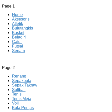
Page 1
Home
Aksesoris
Atletik
Bulutangkis
Basket
Beladiri
Catur
Futsal
Senam
CV JAYA BERSAMA Co Id
Menyediakan Semua Perlengkapan Olahraga Yang
Page 2
Lengkap, Berkualitas Dengan Harga Yang Murah
Renang
Sepakbola
Sepak Takraw
Softball
Tenis
Tenis Meja
Voli
Bola Penjas