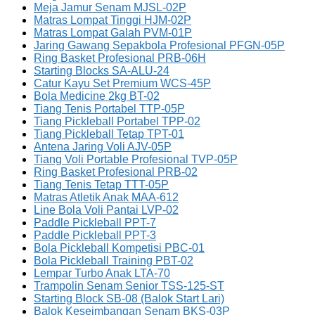
Meja Jamur Senam MJSL-02P
Matras Lompat Tinggi HJM-02P
Matras Lompat Galah PVM-01P
Jaring Gawang Sepakbola Profesional PFGN-05P
Ring Basket Profesional PRB-06H
Starting Blocks SA-ALU-24
Catur Kayu Set Premium WCS-45P
Bola Medicine 2kg BT-02
Tiang Tenis Portabel TTP-05P
Tiang Pickleball Portabel TPP-02
Tiang Pickleball Tetap TPT-01
Antena Jaring Voli AJV-05P
Tiang Voli Portable Profesional TVP-05P
Ring Basket Profesional PRB-02
Tiang Tenis Tetap TTT-05P
Matras Atletik Anak MAA-612
Line Bola Voli Pantai LVP-02
Paddle Pickleball PPT-7
Paddle Pickleball PPT-3
Bola Pickleball Kompetisi PBC-01
Bola Pickleball Training PBT-02
Lempar Turbo Anak LTA-70
Trampolin Senam Senior TSS-125-ST
Starting Block SB-08 (Balok Start Lari)
Balok Keseimbangan Senam BKS-03P