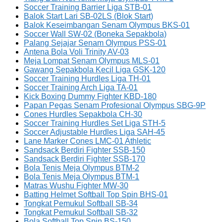
Soccer Training Barrier Liga STB-01
Balok Start Lari SB-02LS (Blok Start)
Balok Keseimbangan Senam Olympus BKS-01
Soccer Wall SW-02 (Boneka Sepakbola)
Palang Sejajar Senam Olympus PSS-01
Antena Bola Voli Trinity AV-03
Meja Lompat Senam Olympus MLS-01
Gawang Sepakbola Kecil Liga GSK-120
Soccer Training Hurdles Liga TH-01
Soccer Training Arch Liga TA-01
Kick Boxing Dummy Fighter KBD-180
Papan Pegas Senam Profesional Olympus SBG-9P
Cones Hurdles Sepakbola CH-30
Soccer Training Hurdles Set Liga STH-5
Soccer Adjustable Hurdles Liga SAH-45
Lane Marker Cones LMC-01 Athletic
Sandsack Berdiri Fighter SSB-150
Sandsack Berdiri Fighter SSB-170
Bola Tenis Meja Olympus BTM-2
Bola Tenis Meja Olympus BTM-1
Matras Wushu Fighter MW-30
Batting Helmet Softball Top Spin BHS-01
Tongkat Pemukul Softball SB-34
Tongkat Pemukul Softball SB-32
Bola Softball Top Spin BS-150