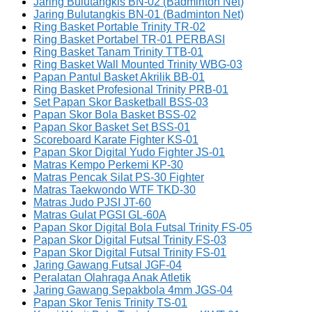
Jaring Bulutangkis BN-02 (Badminton Net)
Jaring Bulutangkis BN-01 (Badminton Net)
Ring Basket Portable Trinity TR-02
Ring Basket Portabel TR-01 PERBASI
Ring Basket Tanam Trinity TTB-01
Ring Basket Wall Mounted Trinity WBG-03
Papan Pantul Basket Akrilik BB-01
Ring Basket Profesional Trinity PRB-01
Set Papan Skor Basketball BSS-03
Papan Skor Bola Basket BSS-02
Papan Skor Basket Set BSS-01
Scoreboard Karate Fighter KS-01
Papan Skor Digital Yudo Fighter JS-01
Matras Kempo Perkemi KP-30
Matras Pencak Silat PS-30 Fighter
Matras Taekwondo WTF TKD-30
Matras Judo PJSI JT-60
Matras Gulat PGSI GL-60A
Papan Skor Digital Bola Futsal Trinity FS-05
Papan Skor Digital Futsal Trinity FS-03
Papan Skor Digital Futsal Trinity FS-01
Jaring Gawang Futsal JGF-04
Peralatan Olahraga Anak Atletik
Jaring Gawang Sepakbola 4mm JGS-04
Papan Skor Tenis Trinity TS-01