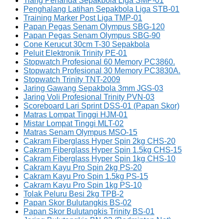
Tiang Penanda Sepakbola Liga SMP-01
Penghalang Latihan Sepakbola Liga STB-01
Training Marker Post Liga TMP-01
Papan Pegas Senam Olympus SBG-120
Papan Pegas Senam Olympus SBG-90
Cone Kerucut 30cm T-30 Sepakbola
Peluit Elektronik Trinity PE-01
Stopwatch Profesional 60 Memory PC3860.
Stopwatch Profesional 30 Memory PC3830A.
Stopwatch Trinity TNT-2009
Jaring Gawang Sepakbola 3mm JGS-03
Jaring Voli Profesional Trinity PVN-03
Scoreboard Lari Sprint DSS-01 (Papan Skor)
Matras Lompat Tinggi HJM-01
Mistar Lompat Tinggi MLT-02
Matras Senam Olympus MSO-15
Cakram Fiberglass Hyper Spin 2kg CHS-20
Cakram Fiberglass Hyper Spin 1.5kg CHS-15
Cakram Fiberglass Hyper Spin 1kg CHS-10
Cakram Kayu Pro Spin 2kg PS-20
Cakram Kayu Pro Spin 1.5kg PS-15
Cakram Kayu Pro Spin 1kg PS-10
Tolak Peluru Besi 2kg TPB-2
Papan Skor Bulutangkis BS-02
Papan Skor Bulutangkis Trinity BS-01