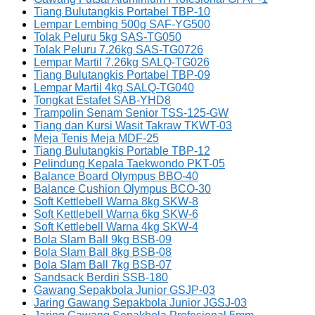
Tiang Bulutangkis Portabel TBP-10
Lempar Lembing 500g SAF-YG500
Tolak Peluru 5kg SAS-TG050
Tolak Peluru 7.26kg SAS-TG0726
Lempar Martil 7.26kg SALQ-TG026
Tiang Bulutangkis Portabel TBP-09
Lempar Martil 4kg SALQ-TG040
Tongkat Estafet SAB-YHD8
Trampolin Senam Senior TSS-125-GW
Tiang dan Kursi Wasit Takraw TKWT-03
Meja Tenis Meja MDF-25
Tiang Bulutangkis Portable TBP-12
Pelindung Kepala Taekwondo PKT-05
Balance Board Olympus BBO-40
Balance Cushion Olympus BCO-30
Soft Kettlebell Warna 8kg SKW-8
Soft Kettlebell Warna 6kg SKW-6
Soft Kettlebell Warna 4kg SKW-4
Bola Slam Ball 9kg BSB-09
Bola Slam Ball 8kg BSB-08
Bola Slam Ball 7kg BSB-07
Sandsack Berdiri SSB-180
Gawang Sepakbola Junior GSJP-03
Jaring Gawang Sepakbola Junior JGSJ-03