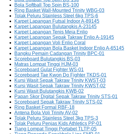
Bola Softball Top Spin BS-100
Ring Basket Wall-Mounted Trinity WBG-03
Tolak Peluru Stainless Steel 6kg TPS-6
Karpet Lapangan Futsal Indoor A-89145
Karpet Lapangan Bulutangkis A-23145
Karpet Lapangan Tenis Meja Enlio
Karpet Lapangan Sepak Takraw Enlio A-19145
Karpet Lapangan Voli Enlio Coral
Karpet Lapangan Bola Basket Indoor Enlio A-65145
Bangku Pemain Cadangan Trinity BPC-01
Scoreboard Bulutangkis BS-03
Matras Lompat Tinggi HJM-03
Scoreboard Gulat Fighter WS-01
Scoreboard Tae Kwon Do Fighter TKDS-01
Kursi Wasit Sepak Takraw Trinity KWST-03
Kursi Wasit Sepak Takraw Trinity KWST-02
Kursi Wasit Bulutangkis KWB-02
Papan Skor Digital Sepak Takraw Trinity STS-01
Scoreboard Sepak Takraw Trinity STS-02
Ring Basket Formal RBF-18
Antena Bola Voli Trinity AV-02
Tolak Peluru Stainless Steel 3kg TPS-3
Tolak Peluru Penjas Kids Athletics PP-01
Tiang Lompat Tinggi Portabel TLTP-05