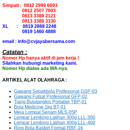
Simpati : 0812 2999 6693
0812 2507 7003
0813 3389 2121
0813 3389 3330
XL : 0819 2888 2248
0819 1460 4888
email : info@cvjayabersama.com
Catatan :
Nomor Hp hanya aktif di jam kerja !
Silahkan hubungi marketing kami.
Nomor Hp diatas ada WA-nya.
ARTIKEL ALAT OLAHRAGA :
Gawang Sepakbola Profesional GSP-03
Gawang Futsal Profesional GFP-02
Tiang Bulutangkis Portabel TBP-01
Bola Medicine 1kg BT-01
Meja Lompat Senam MLS-05P
Lempar Lembing Latihan 300g LLL-300
Lempar Lembing Latihan 400g LLL-400
Ring Bola Basket Formal RBF-16