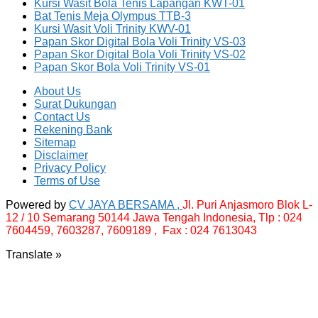
Kursi Wasit Bola Tenis Lapangan KWT-01
Bat Tenis Meja Olympus TTB-3
Kursi Wasit Voli Trinity KWV-01
Papan Skor Digital Bola Voli Trinity VS-03
Papan Skor Digital Bola Voli Trinity VS-02
Papan Skor Bola Voli Trinity VS-01
About Us
Surat Dukungan
Contact Us
Rekening Bank
Sitemap
Disclaimer
Privacy Policy
Terms of Use
Powered by
CV JAYA BERSAMA ,
Jl. Puri Anjasmoro Blok L-
12 / 10 Semarang 50144 Jawa Tengah Indonesia,
Tlp : 024
7604459, 7603287, 7609189 , Fax : 024 7613043
Translate »