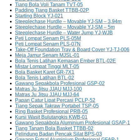
Tiang Bola Voli Tanam TVT-05
Padding Tiang Basket TTBB-02P
Starting Block YJ-021
Steeplechase Hurdle – Movable YJ-SM – 3,94m
Steeplechase Hurdle – Movable YJ-SM – 5m
Steeplechase Hurdle – Water Jump YJ-WJB
Peti Lompat Senam PLS-05M
Peti Lompat Senam PLS-07N
Take-Off Foundation Tray & Board Cover YJ-TJ-006
Meja Jamur Senam MJSL-01
Bola Tenis Latihan Kemasan Ember BTL-02E
Mistar Lompat Tinggi MLT-05
Bola Basket Karet GR-7X1
Bola Tenis Latihan BTL-02
Gawang Sepakbola Profesional GSP-02
Matras Ju Jitsu JJAU MJJ-100
Matras Ju Jitsu JJAU MJJ-64
Papan Catur Lipat Percasi PCLP-52
Tiang Sepak Takraw Portabel TSP-05
Ring Basket Profesional PRB-05
Kursi Wasit Bulutangkis KWB-01
Gawang Sepakbola Aluminium Profesional GSAP-1
Tiang Tanam Bola Basket TTBB-02
Pelindung Badan Pencak Silat BPS-03
Gawang Futsal Aluminium Profesional GFAP-1