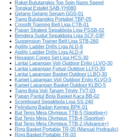
Raket Bulutangkis Top Spin Nano Speed
Tongkat Estafet SAB-YH080
Gelang Gelang Senam GGS-01
Tiang Bulutangkis Portabel TBP-05
Crossfit Training Belt Liga CTB-01
Papan Strategi Sepakbola Liga PSSB-02
Bendera Sudut Sepakbola Liga SCF-03P
Suspension Trainer Belt Liga STB-260
Agility Ladder Drills Liga ALD-8
Agility Ladder Drills Liga ALD-4
Hexagon Cones Set Liga HCS-30
Lantai Lapangan Voli Outdoor Enlio LLVO-30
Lantai Lapangan Futsal Outdoor LLFO-30
Lantai Lapangan Basket Outdoor LLBO-30
Karpet Lapangan Voli Outdoor Enlio KLVO-5
Karpet Lapangan Basket Outdoor KLBO-5
Tiang Bola Voli Tanam Trinity TVT-03
Papan Pantul Bola Basket Kaca BB-02
Scoreboard Sepakbola Liga SS-240
Pelindung Badan Kempo BPK-01
Bat Tenis Meja Olympus TTB-5 (Sportive+)
Bat Tenis Meja Olympus TTB-4 (Sportive)
Bat Tenis Meja Olympus TTB-2 (Advance+)
Ring Basket Portable TR-05 (Manual Hydraulic)
Ring Basket Portable TR-03