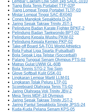
Lempar Cakram Low Spin 1kg SADL-1010
Tiang Bola Tenis Portabel TTP-02P
Tiang Lompat Tinggi Portabel TLTP-03
Mistar Lompat Tinggi SAC-BX040
Cones Mangkok Sepakbola D-24
Jaring Sepak Takraw Trinity JST-1
Pelindung Badan Karate Fighter BPKF-2
Pelindung Badan Taekwondo BPT-02
Pelindung Kepala Wushu PKW-02
Pelindung Kepala Kempo PKP-02
Take-off Board SA-TO1 World Athletics
Bola Futsal Liga Sparta (Futsalball)
Bola Sepak Liga Telstar (Soccerball)
Palang Tunggal Senam Olympus PTS-02
Matras Gulat UWW GL-60B
Bola Tonnis STG-2 Top Spin
Glove Softball Kulit GSK-01
Lingkaran Lempar Martil LLM-01
Lingkaran Tolak Peluru LTP-01
Scoreboard Olahraga Tenis TS-02
Jaring Olahraga Voli Trinity JBV-2
Meja Tenis MDF-18 Olympus
Jaring Sepak Takraw Trinity JST-2
Jaring Pantul Sepakbola Single JPSS-24
Kuda-Kuda Pelana Senam KPS-05