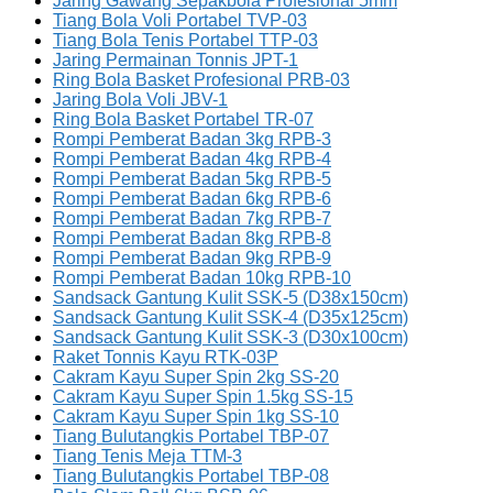
Jaring Gawang Sepakbola Profesional 5mm
Tiang Bola Voli Portabel TVP-03
Tiang Bola Tenis Portabel TTP-03
Jaring Permainan Tonnis JPT-1
Ring Bola Basket Profesional PRB-03
Jaring Bola Voli JBV-1
Ring Bola Basket Portabel TR-07
Rompi Pemberat Badan 3kg RPB-3
Rompi Pemberat Badan 4kg RPB-4
Rompi Pemberat Badan 5kg RPB-5
Rompi Pemberat Badan 6kg RPB-6
Rompi Pemberat Badan 7kg RPB-7
Rompi Pemberat Badan 8kg RPB-8
Rompi Pemberat Badan 9kg RPB-9
Rompi Pemberat Badan 10kg RPB-10
Sandsack Gantung Kulit SSK-5 (D38x150cm)
Sandsack Gantung Kulit SSK-4 (D35x125cm)
Sandsack Gantung Kulit SSK-3 (D30x100cm)
Raket Tonnis Kayu RTK-03P
Cakram Kayu Super Spin 2kg SS-20
Cakram Kayu Super Spin 1.5kg SS-15
Cakram Kayu Super Spin 1kg SS-10
Tiang Bulutangkis Portabel TBP-07
Tiang Tenis Meja TTM-3
Tiang Bulutangkis Portabel TBP-08