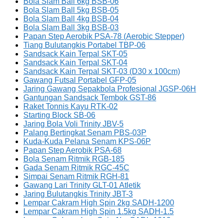
Bola Slam Ball 6kg BSB-06
Bola Slam Ball 5kg BSB-05
Bola Slam Ball 4kg BSB-04
Bola Slam Ball 3kg BSB-03
Papan Step Aerobik PSA-78 (Aerobic Stepper)
Tiang Bulutangkis Portabel TBP-06
Sandsack Kain Terpal SKT-05
Sandsack Kain Terpal SKT-04
Sandsack Kain Terpal SKT-03 (D30 x 100cm)
Gawang Futsal Portabel GFP-05
Jaring Gawang Sepakbola Profesional JGSP-06H
Gantungan Sandsack Tembok GST-86
Raket Tonnis Kayu RTK-02
Starting Block SB-06
Jaring Bola Voli Trinity JBV-5
Palang Bertingkat Senam PBS-03P
Kuda-Kuda Pelana Senam KPS-06P
Papan Step Aerobik PSA-68
Bola Senam Ritmik RGB-185
Gada Senam Ritmik RGC-45C
Simpai Senam Ritmik RGH-81
Gawang Lari Trinity GLT-01 Atletik
Jaring Bulutangkis Trinity JBT-3
Lempar Cakram High Spin 2kg SADH-1200
Lempar Cakram High Spin 1.5kg SADH-1.5