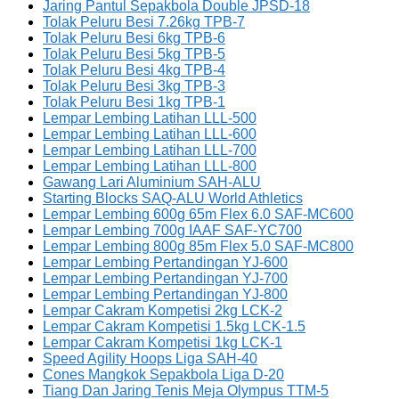
Jaring Pantul Sepakbola Double JPSD-18
Tolak Peluru Besi 7.26kg TPB-7
Tolak Peluru Besi 6kg TPB-6
Tolak Peluru Besi 5kg TPB-5
Tolak Peluru Besi 4kg TPB-4
Tolak Peluru Besi 3kg TPB-3
Tolak Peluru Besi 1kg TPB-1
Lempar Lembing Latihan LLL-500
Lempar Lembing Latihan LLL-600
Lempar Lembing Latihan LLL-700
Lempar Lembing Latihan LLL-800
Gawang Lari Aluminium SAH-ALU
Starting Blocks SAQ-ALU World Athletics
Lempar Lembing 600g 65m Flex 6.0 SAF-MC600
Lempar Lembing 700g IAAF SAF-YC700
Lempar Lembing 800g 85m Flex 5.0 SAF-MC800
Lempar Lembing Pertandingan YJ-600
Lempar Lembing Pertandingan YJ-700
Lempar Lembing Pertandingan YJ-800
Lempar Cakram Kompetisi 2kg LCK-2
Lempar Cakram Kompetisi 1.5kg LCK-1.5
Lempar Cakram Kompetisi 1kg LCK-1
Speed Agility Hoops Liga SAH-40
Cones Mangkok Sepakbola Liga D-20
Tiang Dan Jaring Tenis Meja Olympus TTM-5