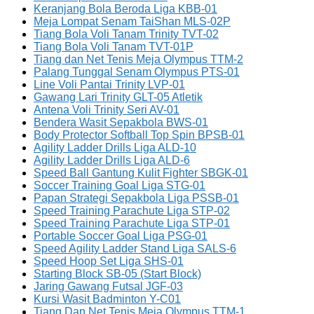
Keranjang Bola Beroda Liga KBB-01
Meja Lompat Senam TaiShan MLS-02P
Tiang Bola Voli Tanam Trinity TVT-02
Tiang Bola Voli Tanam TVT-01P
Tiang dan Net Tenis Meja Olympus TTM-2
Palang Tunggal Senam Olympus PTS-01
Line Voli Pantai Trinity LVP-01
Gawang Lari Trinity GLT-05 Atletik
Antena Voli Trinity Seri AV-01
Bendera Wasit Sepakbola BWS-01
Body Protector Softball Top Spin BPSB-01
Agility Ladder Drills Liga ALD-10
Agility Ladder Drills Liga ALD-6
Speed Ball Gantung Kulit Fighter SBGK-01
Soccer Training Goal Liga STG-01
Papan Strategi Sepakbola Liga PSSB-01
Speed Training Parachute Liga STP-02
Speed Training Parachute Liga STP-01
Portable Soccer Goal Liga PSG-01
Speed Agility Ladder Stand Liga SALS-6
Speed Hoop Set Liga SHS-01
Starting Block SB-05 (Start Block)
Jaring Gawang Futsal JGF-03
Kursi Wasit Badminton Y-C01
Tiang Dan Net Tenis Meja Olympus TTM-1