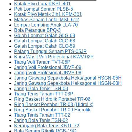
Kotak Plyo Lunak KPL-401
Peti Lompat Senam PLSB-5
Kotak Plyo Metrik 3in1 KPM-301
Matras Senam Lantai MSL-612
Lempar Lembing Anak LLA-70
Bola Petanque BPQ-3
Galah Lompat Galah GLG-68
Galah Lompat Galah GLG-63
Galah Lompat Galah GLG-59
Palang Tunggal Senam PTS-05JR
Kursi Wasit Voli Profesional KWV-02P
Tiang Voli Tanam TVT-06P
Jaring Voli Profesional JBVP-09
Jaring Voli Profesional JBVP-08
Jaring Gawang Sepakbola Heksagonal HSGN-05H
Jaring Gawang Sepakbola Heksagonal HSGN-03H
Jaring Bola Tenis TSN-03
Tiang Tenis Tanam TTT-03P
Ring Basket Hidrolik Portabel TR-06
Ring Basket Portabel TR-08 (Hidrolik)
Ring Basket Portabel TR-09 Hidrolik
Tiang Tenis Tanam TTT-02
Jaring Bola Tenis TSN-02
Keranjang Bola Tenis KBTL-72
Bola Senam Ritmik RGB-19G