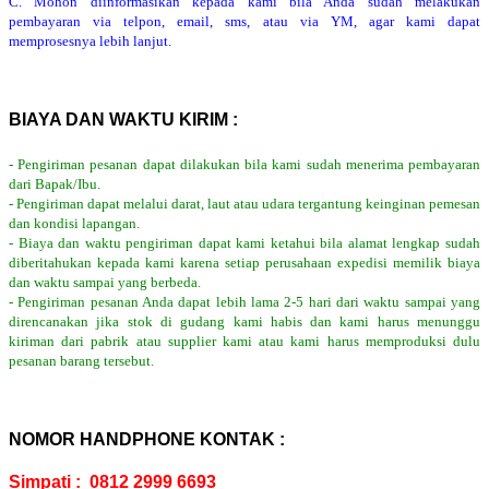
C. Mohon diinformasikan kepada kami bila Anda sudah melakukan
pembayaran via telpon, email, sms, atau via YM, agar kami dapat
memprosesnya lebih lanjut.
BIAYA DAN WAKTU KIRIM :
- Pengiriman pesanan dapat dilakukan bila kami sudah menerima pembayaran
dari Bapak/Ibu.
- Pengiriman dapat melalui darat, laut atau udara tergantung keinginan pemesan
dan kondisi lapangan.
- Biaya dan waktu pengiriman dapat kami ketahui bila alamat lengkap sudah
diberitahukan kepada kami karena setiap perusahaan expedisi memilik biaya
dan waktu sampai yang berbeda.
- Pengiriman pesanan Anda dapat lebih lama 2-5 hari dari waktu sampai yang
direncanakan jika stok di gudang kami habis dan kami harus menunggu
kiriman dari pabrik atau supplier kami atau kami harus memproduksi dulu
pesanan barang tersebut.
NOMOR HANDPHONE KONTAK :
Simpati : 0812 2999 6693