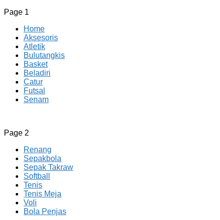
Page 1
Home
Aksesoris
Atletik
Bulutangkis
Basket
Beladiri
Catur
Futsal
Senam
CV JAYA BERSAMA Co Id
Menyediakan Semua Perlengkapan Olahraga Yang
Page 2
Lengkap, Berkualitas Dengan Harga Yang Murah
Renang
Sepakbola
Sepak Takraw
Softball
Tenis
Tenis Meja
Voli
Bola Penjas