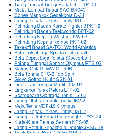
Tiang Lompat Tinggi Portabel TLTP-03
Mistar Lompat Tinggi SAC-BX040
Cones Mangkok Sepakbola D-24
Jaring Sepak Takraw Trinity JST-1
Pelindung Badan Karate Fighter BPKF-2
Pelindung Badan Taekwondo BPT-02
Pelindung Kepala Wushu PKW-02
Pelindung Kepala Kempo PKP-02
Take-off Board SA-TO1 World Athletics
Bola Futsal Liga Sparta (Futsalball)
Bola Sepak Liga Telstar (Soccerball)
Palang Tunggal Senam Olympus PTS-02
Matras Gulat UWW GL-60B
Bola Tonnis STG-2 Top Spin
Glove Softball Kulit GSK-01
Lingkaran Lempar Martil LLM-01
Lingkaran Tolak Peluru LTP-01
Scoreboard Olahraga Tenis TS-02
Jaring Olahraga Voli Trinity JBV-2
Meja Tenis MDF-18 Olympus
Jaring Sepak Takraw Trinity JST-2
Jaring Pantul Sepakbola Single JPSS-24
Kuda-Kuda Pelana Senam KPS-05
Jaring Pantul Sepakbola Double JPSD-18
Tolak Peluru Besi 7.26kg TPB-7