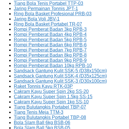
Tiang Bola Tenis Portabel TTP-03
Jaring Permainan Tonnis JPT-1
Ring Bola Basket Profesional PRB-03
Jaring Bola Voli JBV-1
Ring Bola Basket Portabel TR-07
Rompi Pemberat Badan 3kg RPB-3
Rompi Pemberat Badan 4kg RPB-4
Rompi Pemberat Badan 5kg RPB-5
Rompi Pemberat Badan 6kg RPB-6
Rompi Pemberat Badan 7kg RPB-7
Rompi Pemberat Badan 8kg RPB-8
Rompi Pemberat Badan 9kg RPB-9
Rompi Pemberat Badan 10kg RPB-10
Sandsack Gantung Kulit SSK-5 (D38x150cm)
Sandsack Gantung Kulit SSK-4 (D35x125cm)
Sandsack Gantung Kulit SSK-3 (D30x100cm)
Raket Tonnis Kayu RTK-03P
Cakram Kayu Super Spin 2kg SS-20
Cakram Kayu Super Spin 1.5kg SS-15
Cakram Kayu Super Spin 1kg SS-10
Tiang Bulutangkis Portabel TBP-07
Tiang Tenis Meja TTM-3
Tiang Bulutangkis Portabel TBP-08
Bola Slam Ball 6kg BSB-06
Bola Slam Ball 5kg BSB-05