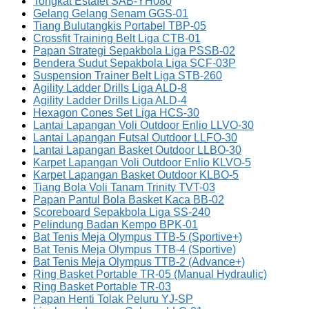
Tongkat Estafet SAB-YH080
Gelang Gelang Senam GGS-01
Tiang Bulutangkis Portabel TBP-05
Crossfit Training Belt Liga CTB-01
Papan Strategi Sepakbola Liga PSSB-02
Bendera Sudut Sepakbola Liga SCF-03P
Suspension Trainer Belt Liga STB-260
Agility Ladder Drills Liga ALD-8
Agility Ladder Drills Liga ALD-4
Hexagon Cones Set Liga HCS-30
Lantai Lapangan Voli Outdoor Enlio LLVO-30
Lantai Lapangan Futsal Outdoor LLFO-30
Lantai Lapangan Basket Outdoor LLBO-30
Karpet Lapangan Voli Outdoor Enlio KLVO-5
Karpet Lapangan Basket Outdoor KLBO-5
Tiang Bola Voli Tanam Trinity TVT-03
Papan Pantul Bola Basket Kaca BB-02
Scoreboard Sepakbola Liga SS-240
Pelindung Badan Kempo BPK-01
Bat Tenis Meja Olympus TTB-5 (Sportive+)
Bat Tenis Meja Olympus TTB-4 (Sportive)
Bat Tenis Meja Olympus TTB-2 (Advance+)
Ring Basket Portable TR-05 (Manual Hydraulic)
Ring Basket Portable TR-03
Papan Henti Tolak Peluru YJ-SP