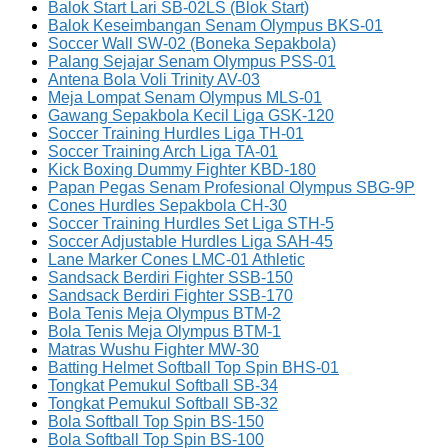
Balok Start Lari SB-02LS (Blok Start)
Balok Keseimbangan Senam Olympus BKS-01
Soccer Wall SW-02 (Boneka Sepakbola)
Palang Sejajar Senam Olympus PSS-01
Antena Bola Voli Trinity AV-03
Meja Lompat Senam Olympus MLS-01
Gawang Sepakbola Kecil Liga GSK-120
Soccer Training Hurdles Liga TH-01
Soccer Training Arch Liga TA-01
Kick Boxing Dummy Fighter KBD-180
Papan Pegas Senam Profesional Olympus SBG-9P
Cones Hurdles Sepakbola CH-30
Soccer Training Hurdles Set Liga STH-5
Soccer Adjustable Hurdles Liga SAH-45
Lane Marker Cones LMC-01 Athletic
Sandsack Berdiri Fighter SSB-150
Sandsack Berdiri Fighter SSB-170
Bola Tenis Meja Olympus BTM-2
Bola Tenis Meja Olympus BTM-1
Matras Wushu Fighter MW-30
Batting Helmet Softball Top Spin BHS-01
Tongkat Pemukul Softball SB-34
Tongkat Pemukul Softball SB-32
Bola Softball Top Spin BS-150
Bola Softball Top Spin BS-100