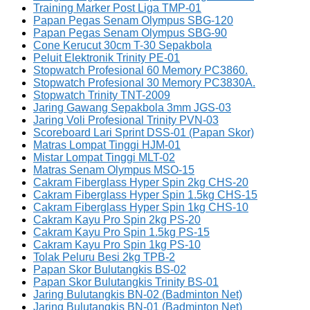
Training Marker Post Liga TMP-01
Papan Pegas Senam Olympus SBG-120
Papan Pegas Senam Olympus SBG-90
Cone Kerucut 30cm T-30 Sepakbola
Peluit Elektronik Trinity PE-01
Stopwatch Profesional 60 Memory PC3860.
Stopwatch Profesional 30 Memory PC3830A.
Stopwatch Trinity TNT-2009
Jaring Gawang Sepakbola 3mm JGS-03
Jaring Voli Profesional Trinity PVN-03
Scoreboard Lari Sprint DSS-01 (Papan Skor)
Matras Lompat Tinggi HJM-01
Mistar Lompat Tinggi MLT-02
Matras Senam Olympus MSO-15
Cakram Fiberglass Hyper Spin 2kg CHS-20
Cakram Fiberglass Hyper Spin 1.5kg CHS-15
Cakram Fiberglass Hyper Spin 1kg CHS-10
Cakram Kayu Pro Spin 2kg PS-20
Cakram Kayu Pro Spin 1.5kg PS-15
Cakram Kayu Pro Spin 1kg PS-10
Tolak Peluru Besi 2kg TPB-2
Papan Skor Bulutangkis BS-02
Papan Skor Bulutangkis Trinity BS-01
Jaring Bulutangkis BN-02 (Badminton Net)
Jaring Bulutangkis BN-01 (Badminton Net)