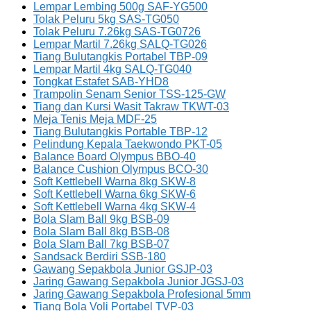
Lempar Lembing 500g SAF-YG500
Tolak Peluru 5kg SAS-TG050
Tolak Peluru 7.26kg SAS-TG0726
Lempar Martil 7.26kg SALQ-TG026
Tiang Bulutangkis Portabel TBP-09
Lempar Martil 4kg SALQ-TG040
Tongkat Estafet SAB-YHD8
Trampolin Senam Senior TSS-125-GW
Tiang dan Kursi Wasit Takraw TKWT-03
Meja Tenis Meja MDF-25
Tiang Bulutangkis Portable TBP-12
Pelindung Kepala Taekwondo PKT-05
Balance Board Olympus BBO-40
Balance Cushion Olympus BCO-30
Soft Kettlebell Warna 8kg SKW-8
Soft Kettlebell Warna 6kg SKW-6
Soft Kettlebell Warna 4kg SKW-4
Bola Slam Ball 9kg BSB-09
Bola Slam Ball 8kg BSB-08
Bola Slam Ball 7kg BSB-07
Sandsack Berdiri SSB-180
Gawang Sepakbola Junior GSJP-03
Jaring Gawang Sepakbola Junior JGSJ-03
Jaring Gawang Sepakbola Profesional 5mm
Tiang Bola Voli Portabel TVP-03