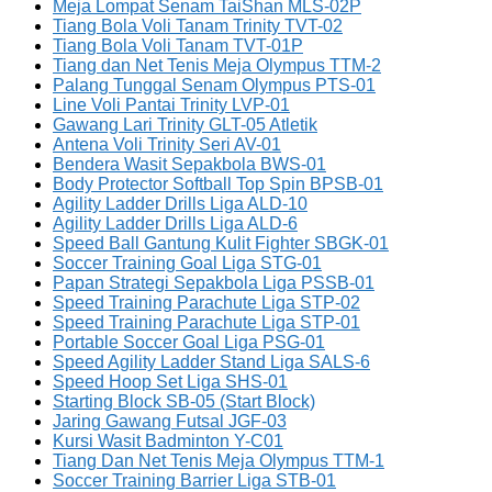
Meja Lompat Senam TaiShan MLS-02P
Tiang Bola Voli Tanam Trinity TVT-02
Tiang Bola Voli Tanam TVT-01P
Tiang dan Net Tenis Meja Olympus TTM-2
Palang Tunggal Senam Olympus PTS-01
Line Voli Pantai Trinity LVP-01
Gawang Lari Trinity GLT-05 Atletik
Antena Voli Trinity Seri AV-01
Bendera Wasit Sepakbola BWS-01
Body Protector Softball Top Spin BPSB-01
Agility Ladder Drills Liga ALD-10
Agility Ladder Drills Liga ALD-6
Speed Ball Gantung Kulit Fighter SBGK-01
Soccer Training Goal Liga STG-01
Papan Strategi Sepakbola Liga PSSB-01
Speed Training Parachute Liga STP-02
Speed Training Parachute Liga STP-01
Portable Soccer Goal Liga PSG-01
Speed Agility Ladder Stand Liga SALS-6
Speed Hoop Set Liga SHS-01
Starting Block SB-05 (Start Block)
Jaring Gawang Futsal JGF-03
Kursi Wasit Badminton Y-C01
Tiang Dan Net Tenis Meja Olympus TTM-1
Soccer Training Barrier Liga STB-01