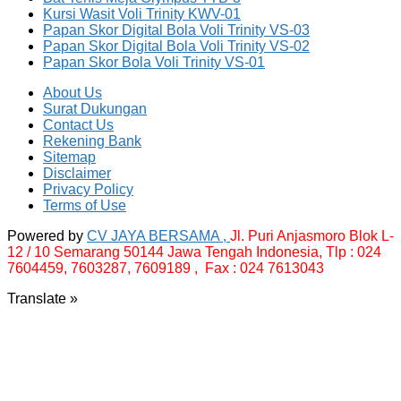
Kursi Wasit Voli Trinity KWV-01
Papan Skor Digital Bola Voli Trinity VS-03
Papan Skor Digital Bola Voli Trinity VS-02
Papan Skor Bola Voli Trinity VS-01
About Us
Surat Dukungan
Contact Us
Rekening Bank
Sitemap
Disclaimer
Privacy Policy
Terms of Use
Powered by
CV JAYA BERSAMA ,
Jl. Puri Anjasmoro Blok L-
12 / 10 Semarang 50144 Jawa Tengah Indonesia,
Tlp : 024
7604459, 7603287, 7609189 , Fax : 024 7613043
Translate »