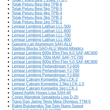
Tolak Peluru Besi 6kg TPB-6
Tolak Peluru Besi 5kg TPB-5
Tolak Peluru Besi 4kg TPB-4
Tolak Peluru Besi 3kg TPB-3
Tolak Peluru Besi 1kg TPB-1
Lempar Lembing Latihan LLL-500
Lempar Lembing Latihan LLL-600
Lempar Lembing Latihan LLL-700
Lempar Lembing Latihan LLL-800
Gawang Lari Aluminium SAH-ALU
Starting Blocks SAQ-ALU World Athletics
Lempar Lembing 600g 65m Flex 6.0 SAF-MC600
Lempar Lembing 700g IAAF SAF-YC700
Lempar Lembing 800g 85m Flex 5.0 SAF-MC800
Lempar Lembing Pertandingan YJ-600
Lempar Lembing Pertandingan YJ-700
Lempar Lembing Pertandingan YJ-800
Lempar Cakram Kompetisi 2kg LCK-2
Lempar Cakram Kompetisi 1.5kg LCK-1.5
Lempar Cakram Kompetisi 1kg LCK-1
Speed Agility Hoops Liga SAH-40
Cones Mangkok Sepakbola Liga D-20
Tiang Dan Jaring Tenis Meja Olympus TTM-5
Raket Bulutangkis Top Spin Nano Speed