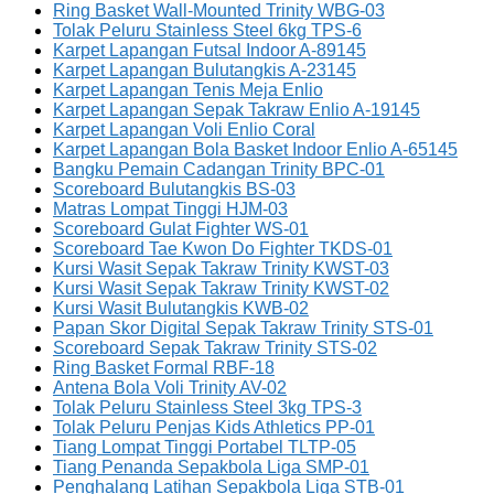
Ring Basket Wall-Mounted Trinity WBG-03
Tolak Peluru Stainless Steel 6kg TPS-6
Karpet Lapangan Futsal Indoor A-89145
Karpet Lapangan Bulutangkis A-23145
Karpet Lapangan Tenis Meja Enlio
Karpet Lapangan Sepak Takraw Enlio A-19145
Karpet Lapangan Voli Enlio Coral
Karpet Lapangan Bola Basket Indoor Enlio A-65145
Bangku Pemain Cadangan Trinity BPC-01
Scoreboard Bulutangkis BS-03
Matras Lompat Tinggi HJM-03
Scoreboard Gulat Fighter WS-01
Scoreboard Tae Kwon Do Fighter TKDS-01
Kursi Wasit Sepak Takraw Trinity KWST-03
Kursi Wasit Sepak Takraw Trinity KWST-02
Kursi Wasit Bulutangkis KWB-02
Papan Skor Digital Sepak Takraw Trinity STS-01
Scoreboard Sepak Takraw Trinity STS-02
Ring Basket Formal RBF-18
Antena Bola Voli Trinity AV-02
Tolak Peluru Stainless Steel 3kg TPS-3
Tolak Peluru Penjas Kids Athletics PP-01
Tiang Lompat Tinggi Portabel TLTP-05
Tiang Penanda Sepakbola Liga SMP-01
Penghalang Latihan Sepakbola Liga STB-01