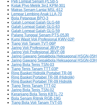
Peti Lompat Senam PLSB-5
Kotak Plyo Metrik 3in1 KPM-301
Matras Senam Lantai MSL-612
Lempar Lembing Anak LLA-70
Bola Petanque BPQ-3
Galah Lompat Galah GLG-68
Galah Lompat Galah GLG-63
Galah Lompat Galah GLG-59
Palang Tunggal Senam PTS-05JR
Kursi Wasit Voli Profesional KWV-02P
Tiang Voli Tanam TVT-06P
Jaring Voli Profesional JBVP-09
Jaring Voli Profesional JBVP-08
Jaring Gawang Sepakbola Heksagonal HSGN-05H
Jaring Gawang Sepakbola Heksagonal HSGN-03H
Jaring Bola Tenis TSN-03
Tiang Tenis Tanam TTT-03P
Ring Basket Hidrolik Portabel TR-06
Ring Basket Portabel TR-08 (Hidrolik)
Ring Basket Portabel TR-09 Hidrolik
Tiang Tenis Tanam TTT-02
Jaring Bola Tenis TSN-02
Keranjang Bola Tenis KBTL-72
Bola Senam Ritmik RGB-19G
Tiang Bola Voli Tanam TVT-05