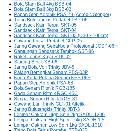
Bola Slam Ball 4kg BSB-04
Bola Slam Ball 3kg BSB-03
Papan Step Aerobik PSA-78 (Aerobic Stepper)
Tiang Bulutangkis Portabel TBP-06
Sandsack Kain Terpal SKT-05
Sandsack Kain Terpal SKT-04
Sandsack Kain Terpal SKT-03 (D30 x 100cm)
Gawang Futsal Portabel GFP-05
Jaring Gawang Sepakbola Profesional JGSP-06H
Gantungan Sandsack Tembok GST-86
Raket Tonnis Kayu RTK-02
Starting Block SB-06
Jaring Bola Voli Trinity JBV-5
Palang Bertingkat Senam PBS-03P
Kuda-Kuda Pelana Senam KPS-06P
Papan Step Aerobik PSA-68
Bola Senam Ritmik RGB-185
Gada Senam Ritmik RGC-45C
Simpai Senam Ritmik RGH-81
Gawang Lari Trinity GLT-01 Atletik
Jaring Bulutangkis Trinity JBT-3
Lempar Cakram High Spin 2kg SADH-1200
Lempar Cakram High Spin 1.5kg SADH-1.5
Lempar Cakram Low Spin 1kg SADL-1010
Tiang Bola Tenis Portabel TTP-02P