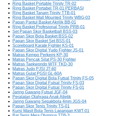
Ring Basket Portable Trinity TR-02
Ring Basket Portabel TR-01 PERBASI
Ring Basket Tanam Trinity TTB-01
Ring Basket Wall Mounted Trinity WBG-03
Papan Pantul Basket Akrilik BB-01
Ring Basket Profesional Trinity PRB-01
Set Papan Skor Basketball BSS-03
Papan Skor Bola Basket BSS-02
Papan Skor Basket Set BSS-01
Scoreboard Karate Fighter KS-01
Papan Skor Digital Yudo Fighter JS-01
Matras Kempo Perkemi KP-30
Matras Pencak Silat PS-30 Fighter
Matras Taekwondo WTF TKD-30
Matras Judo PJSI JT-60
Matras Gulat PGSI GL-60A
Papan Skor Digital Bola Futsal Trinity FS-05
Papan Skor Digital Futsal Trinity FS-03
Papan Skor Digital Futsal Trinity FS-01
Jaring Gawang Futsal JGF-04
Peralatan Olahraga Anak Atletik
Jaring Gawang Sepakbola 4mm JGS-04
Papan Skor Tenis Trinity TS-01
Kursi Wasit Bola Tenis Lapangan KWT-01
Bat Tenis Meja Olympus TTB-3