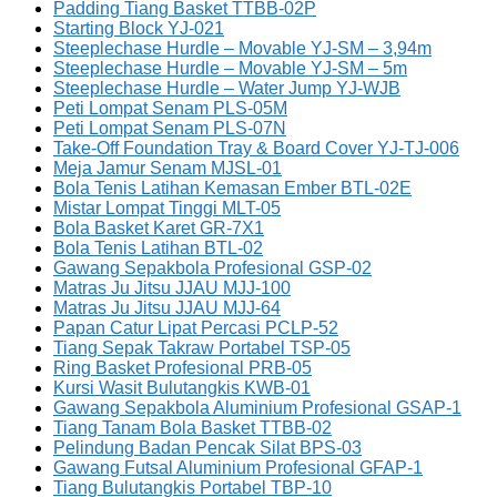
Padding Tiang Basket TTBB-02P
Starting Block YJ-021
Steeplechase Hurdle – Movable YJ-SM – 3,94m
Steeplechase Hurdle – Movable YJ-SM – 5m
Steeplechase Hurdle – Water Jump YJ-WJB
Peti Lompat Senam PLS-05M
Peti Lompat Senam PLS-07N
Take-Off Foundation Tray & Board Cover YJ-TJ-006
Meja Jamur Senam MJSL-01
Bola Tenis Latihan Kemasan Ember BTL-02E
Mistar Lompat Tinggi MLT-05
Bola Basket Karet GR-7X1
Bola Tenis Latihan BTL-02
Gawang Sepakbola Profesional GSP-02
Matras Ju Jitsu JJAU MJJ-100
Matras Ju Jitsu JJAU MJJ-64
Papan Catur Lipat Percasi PCLP-52
Tiang Sepak Takraw Portabel TSP-05
Ring Basket Profesional PRB-05
Kursi Wasit Bulutangkis KWB-01
Gawang Sepakbola Aluminium Profesional GSAP-1
Tiang Tanam Bola Basket TTBB-02
Pelindung Badan Pencak Silat BPS-03
Gawang Futsal Aluminium Profesional GFAP-1
Tiang Bulutangkis Portabel TBP-10