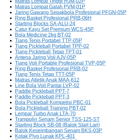
Matras Lompat Tinggi HJM-02P
Matras Lompat Galah PVM-01P
Jaring Gawang Sepakbola Profesional PFGN-05P
Ring Basket Profesional PRB-06H
Starting Blocks SA-ALU-24
Catur Kayu Set Premium WCS-45P
Bola Medicine 2kg BT-02
Tiang Tenis Portabel TTP-05P
Tiang Pickleball Portabel TPP-02
Tiang Pickleball Tetap TPT-01
Antena Jaring Voli AJV-05P
Tiang Voli Portable Profesional TVP-05P
Ring Basket Profesional PRB-02
Tiang Tenis Tetap TTT-05P
Matras Atletik Anak MAA-612
Line Bola Voli Pantai LVP-02
Paddle Pickleball PPT-7
Paddle Pickleball PPT-3
Bola Pickleball Kompetisi PBC-01
Bola Pickleball Training PBT-02
Lempar Turbo Anak LTA-70
Trampolin Senam Senior TSS-125-ST
Starting Block SB-08 (Balok Start Lari)
Balok Keseimbangan Senam BKS-03P
Kotak Plyo Lunak KPL-401