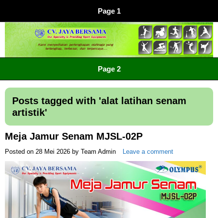
Page 1
CV JAYA BERSAMA Co Id
Menyediakan Semua Perlengkapan Olahraga Yang
Page 2
Lengkap, Berkualitas Dengan Harga Yang Murah
Posts tagged with '
alat latihan senam
artistik
'
Meja Jamur Senam MJSL-02P
Posted on
28 Mei 2026
by
Team Admin
Leave a comment