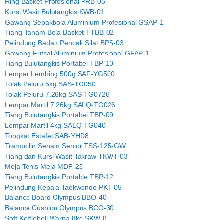
Ring Basket Profesional PRB-05
Kursi Wasit Bulutangkis KWB-01
Gawang Sepakbola Aluminium Profesional GSAP-1
Tiang Tanam Bola Basket TTBB-02
Pelindung Badan Pencak Silat BPS-03
Gawang Futsal Aluminium Profesional GFAP-1
Tiang Bulutangkis Portabel TBP-10
Lempar Lembing 500g SAF-YG500
Tolak Peluru 5kg SAS-TG050
Tolak Peluru 7.26kg SAS-TG0726
Lempar Martil 7.26kg SALQ-TG026
Tiang Bulutangkis Portabel TBP-09
Lempar Martil 4kg SALQ-TG040
Tongkat Estafet SAB-YHD8
Trampolin Senam Senior TSS-125-GW
Tiang dan Kursi Wasit Takraw TKWT-03
Meja Tenis Meja MDF-25
Tiang Bulutangkis Portable TBP-12
Pelindung Kepala Taekwondo PKT-05
Balance Board Olympus BBO-40
Balance Cushion Olympus BCO-30
Soft Kettlebell Warna 8kg SKW-8