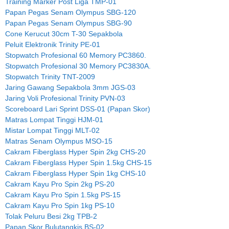
Training Marker Post Liga TMP-01
Papan Pegas Senam Olympus SBG-120
Papan Pegas Senam Olympus SBG-90
Cone Kerucut 30cm T-30 Sepakbola
Peluit Elektronik Trinity PE-01
Stopwatch Profesional 60 Memory PC3860.
Stopwatch Profesional 30 Memory PC3830A.
Stopwatch Trinity TNT-2009
Jaring Gawang Sepakbola 3mm JGS-03
Jaring Voli Profesional Trinity PVN-03
Scoreboard Lari Sprint DSS-01 (Papan Skor)
Matras Lompat Tinggi HJM-01
Mistar Lompat Tinggi MLT-02
Matras Senam Olympus MSO-15
Cakram Fiberglass Hyper Spin 2kg CHS-20
Cakram Fiberglass Hyper Spin 1.5kg CHS-15
Cakram Fiberglass Hyper Spin 1kg CHS-10
Cakram Kayu Pro Spin 2kg PS-20
Cakram Kayu Pro Spin 1.5kg PS-15
Cakram Kayu Pro Spin 1kg PS-10
Tolak Peluru Besi 2kg TPB-2
Papan Skor Bulutangkis BS-02