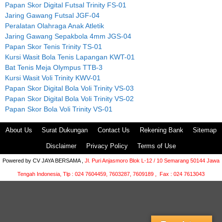
Papan Skor Digital Futsal Trinity FS-01
Jaring Gawang Futsal JGF-04
Peralatan Olahraga Anak Atletik
Jaring Gawang Sepakbola 4mm JGS-04
Papan Skor Tenis Trinity TS-01
Kursi Wasit Bola Tenis Lapangan KWT-01
Bat Tenis Meja Olympus TTB-3
Kursi Wasit Voli Trinity KWV-01
Papan Skor Digital Bola Voli Trinity VS-03
Papan Skor Digital Bola Voli Trinity VS-02
Papan Skor Bola Voli Trinity VS-01
About Us
Surat Dukungan
Contact Us
Rekening Bank
Sitemap
Disclaimer
Privacy Policy
Terms of Use
Powered by
CV JAYA BERSAMA ,
Jl. Puri Anjasmoro Blok L-12 / 10 Semarang 50144 Jawa
Tengah Indonesia,
Tlp : 024 7604459, 7603287, 7609189 , Fax : 024 7613043