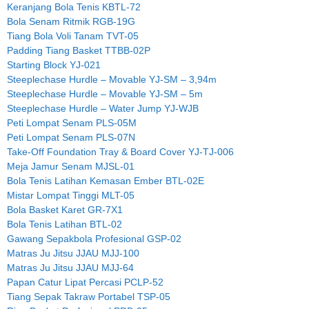
Keranjang Bola Tenis KBTL-72
Bola Senam Ritmik RGB-19G
Tiang Bola Voli Tanam TVT-05
Padding Tiang Basket TTBB-02P
Starting Block YJ-021
Steeplechase Hurdle – Movable YJ-SM – 3,94m
Steeplechase Hurdle – Movable YJ-SM – 5m
Steeplechase Hurdle – Water Jump YJ-WJB
Peti Lompat Senam PLS-05M
Peti Lompat Senam PLS-07N
Take-Off Foundation Tray & Board Cover YJ-TJ-006
Meja Jamur Senam MJSL-01
Bola Tenis Latihan Kemasan Ember BTL-02E
Mistar Lompat Tinggi MLT-05
Bola Basket Karet GR-7X1
Bola Tenis Latihan BTL-02
Gawang Sepakbola Profesional GSP-02
Matras Ju Jitsu JJAU MJJ-100
Matras Ju Jitsu JJAU MJJ-64
Papan Catur Lipat Percasi PCLP-52
Tiang Sepak Takraw Portabel TSP-05