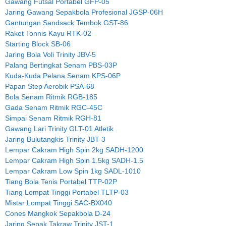
Gawang Futsal Portabel GFP-05
Jaring Gawang Sepakbola Profesional JGSP-06H
Gantungan Sandsack Tembok GST-86
Raket Tonnis Kayu RTK-02
Starting Block SB-06
Jaring Bola Voli Trinity JBV-5
Palang Bertingkat Senam PBS-03P
Kuda-Kuda Pelana Senam KPS-06P
Papan Step Aerobik PSA-68
Bola Senam Ritmik RGB-185
Gada Senam Ritmik RGC-45C
Simpai Senam Ritmik RGH-81
Gawang Lari Trinity GLT-01 Atletik
Jaring Bulutangkis Trinity JBT-3
Lempar Cakram High Spin 2kg SADH-1200
Lempar Cakram High Spin 1.5kg SADH-1.5
Lempar Cakram Low Spin 1kg SADL-1010
Tiang Bola Tenis Portabel TTP-02P
Tiang Lompat Tinggi Portabel TLTP-03
Mistar Lompat Tinggi SAC-BX040
Cones Mangkok Sepakbola D-24
Jaring Sepak Takraw Trinity JST-1