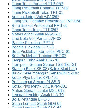
Tiang Tenis Portabel TTP-05P
Tiang Pickleball Portabel TPP-02
Tiang Pickleball Tetap TPT-01
Antena Jaring Voli AJV-05P
Tiang Voli Portable Profesional TVP-05P
Ring Basket Profesional PRB-02
Tiang Tenis Tetap TTT-05P
Matras Atletik Anak MAA-612
Line Bola Voli Pantai LVP-02
Paddle Pickleball PPT-7
Paddle Pickleball PPT-3
Bola Pickleball Kompetisi PBC-01
Bola Pickleball Training PBT-02
Lempar Turbo Anak LTA-70
Trampolin Senam Senior TSS-125-ST
Starting Block SB-08 (Balok Start Lari)
Balok Keseimbangan Senam BKS-03P
Kotak Plyo Lunak KPL-401
Peti Lompat Senam PLSB-5
Kotak Plyo Metrik 3in1 KPM-301
Matras Senam Lantai MSL-612
Lempar Lembing Anak LLA-70
Bola Petanque BPQ-3
Galah Lompat Galah GLG-68
Galah Lompat Galah GLG-63