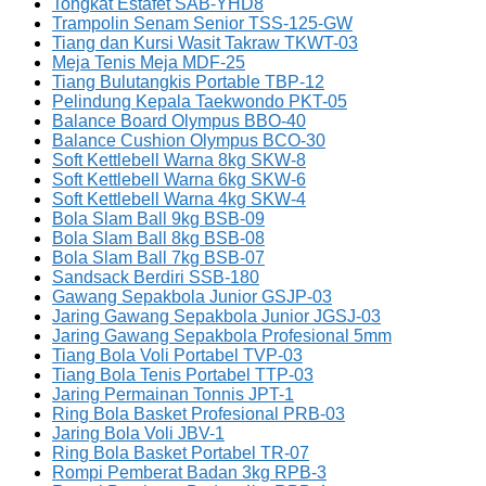
Tongkat Estafet SAB-YHD8
Trampolin Senam Senior TSS-125-GW
Tiang dan Kursi Wasit Takraw TKWT-03
Meja Tenis Meja MDF-25
Tiang Bulutangkis Portable TBP-12
Pelindung Kepala Taekwondo PKT-05
Balance Board Olympus BBO-40
Balance Cushion Olympus BCO-30
Soft Kettlebell Warna 8kg SKW-8
Soft Kettlebell Warna 6kg SKW-6
Soft Kettlebell Warna 4kg SKW-4
Bola Slam Ball 9kg BSB-09
Bola Slam Ball 8kg BSB-08
Bola Slam Ball 7kg BSB-07
Sandsack Berdiri SSB-180
Gawang Sepakbola Junior GSJP-03
Jaring Gawang Sepakbola Junior JGSJ-03
Jaring Gawang Sepakbola Profesional 5mm
Tiang Bola Voli Portabel TVP-03
Tiang Bola Tenis Portabel TTP-03
Jaring Permainan Tonnis JPT-1
Ring Bola Basket Profesional PRB-03
Jaring Bola Voli JBV-1
Ring Bola Basket Portabel TR-07
Rompi Pemberat Badan 3kg RPB-3