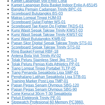
Karpet Lapangan Voli Enlio Coral
Karpet Lapangan Bola Basket Indoor Enlio A-65145
Bangku Pemain Cadangan Trinity BPC-01
Scoreboard Bulutangkis BS-03
Matras Lompat Tinggi HJM-03
Scoreboard Gulat Fighter WS-01
Scoreboard Tae Kwon Do Fighter TKDS-01
Kursi Wasit Sepak Takraw Trinity KWST-03
Kursi Wasit Sepak Takraw Trinity KWST-02
Kursi Wasit Bulutangkis KWB-02
Papan Skor Digital Sepak Takraw Trinity STS-01
Scoreboard Sepak Takraw Trinity STS-02
Ring Basket Formal RBF-18
Antena Bola Voli Trinity AV-02
Tolak Peluru Stainless Steel 3kg TPS-3
Tolak Peluru Penjas Kids Athletics PP-01
Tiang Lompat Tinggi Portabel TLTP-05
Tiang Penanda Sepakbola Liga SMP-01
Penghalang Latihan Sepakbola Liga STB-01
Training Marker Post Liga TMP-01
Papan Pegas Senam Olympus SBG-120
Papan Pegas Senam Olympus SBG-90
Cone Kerucut 30cm T-30 Sepakbola
Peluit Elektronik Trinity PE-01
Stopwatch Profesional 60 Memory PC3860.