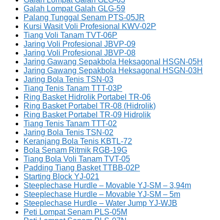
Galah Lompat Galah GLG-59
Palang Tunggal Senam PTS-05JR
Kursi Wasit Voli Profesional KWV-02P
Tiang Voli Tanam TVT-06P
Jaring Voli Profesional JBVP-09
Jaring Voli Profesional JBVP-08
Jaring Gawang Sepakbola Heksagonal HSGN-05H
Jaring Gawang Sepakbola Heksagonal HSGN-03H
Jaring Bola Tenis TSN-03
Tiang Tenis Tanam TTT-03P
Ring Basket Hidrolik Portabel TR-06
Ring Basket Portabel TR-08 (Hidrolik)
Ring Basket Portabel TR-09 Hidrolik
Tiang Tenis Tanam TTT-02
Jaring Bola Tenis TSN-02
Keranjang Bola Tenis KBTL-72
Bola Senam Ritmik RGB-19G
Tiang Bola Voli Tanam TVT-05
Padding Tiang Basket TTBB-02P
Starting Block YJ-021
Steeplechase Hurdle – Movable YJ-SM – 3,94m
Steeplechase Hurdle – Movable YJ-SM – 5m
Steeplechase Hurdle – Water Jump YJ-WJB
Peti Lompat Senam PLS-05M