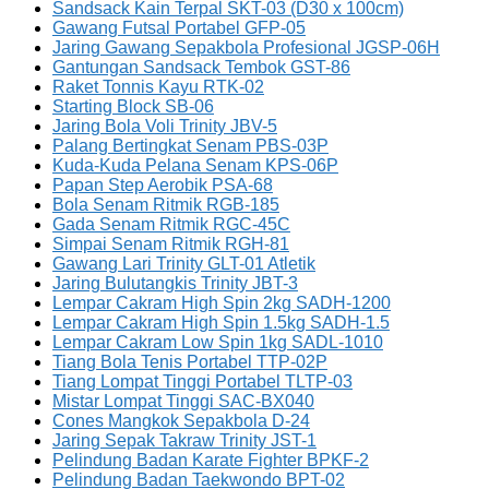
Sandsack Kain Terpal SKT-03 (D30 x 100cm)
Gawang Futsal Portabel GFP-05
Jaring Gawang Sepakbola Profesional JGSP-06H
Gantungan Sandsack Tembok GST-86
Raket Tonnis Kayu RTK-02
Starting Block SB-06
Jaring Bola Voli Trinity JBV-5
Palang Bertingkat Senam PBS-03P
Kuda-Kuda Pelana Senam KPS-06P
Papan Step Aerobik PSA-68
Bola Senam Ritmik RGB-185
Gada Senam Ritmik RGC-45C
Simpai Senam Ritmik RGH-81
Gawang Lari Trinity GLT-01 Atletik
Jaring Bulutangkis Trinity JBT-3
Lempar Cakram High Spin 2kg SADH-1200
Lempar Cakram High Spin 1.5kg SADH-1.5
Lempar Cakram Low Spin 1kg SADL-1010
Tiang Bola Tenis Portabel TTP-02P
Tiang Lompat Tinggi Portabel TLTP-03
Mistar Lompat Tinggi SAC-BX040
Cones Mangkok Sepakbola D-24
Jaring Sepak Takraw Trinity JST-1
Pelindung Badan Karate Fighter BPKF-2
Pelindung Badan Taekwondo BPT-02