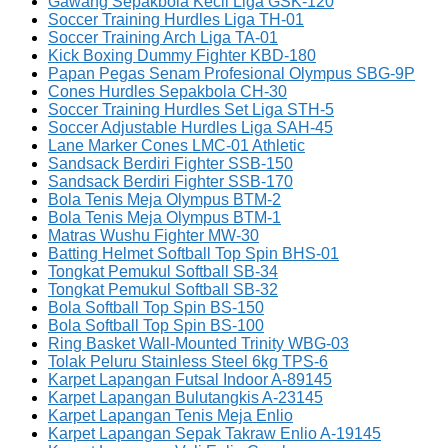
Gawang Sepakbola Kecil Liga GSK-120
Soccer Training Hurdles Liga TH-01
Soccer Training Arch Liga TA-01
Kick Boxing Dummy Fighter KBD-180
Papan Pegas Senam Profesional Olympus SBG-9P
Cones Hurdles Sepakbola CH-30
Soccer Training Hurdles Set Liga STH-5
Soccer Adjustable Hurdles Liga SAH-45
Lane Marker Cones LMC-01 Athletic
Sandsack Berdiri Fighter SSB-150
Sandsack Berdiri Fighter SSB-170
Bola Tenis Meja Olympus BTM-2
Bola Tenis Meja Olympus BTM-1
Matras Wushu Fighter MW-30
Batting Helmet Softball Top Spin BHS-01
Tongkat Pemukul Softball SB-34
Tongkat Pemukul Softball SB-32
Bola Softball Top Spin BS-150
Bola Softball Top Spin BS-100
Ring Basket Wall-Mounted Trinity WBG-03
Tolak Peluru Stainless Steel 6kg TPS-6
Karpet Lapangan Futsal Indoor A-89145
Karpet Lapangan Bulutangkis A-23145
Karpet Lapangan Tenis Meja Enlio
Karpet Lapangan Sepak Takraw Enlio A-19145