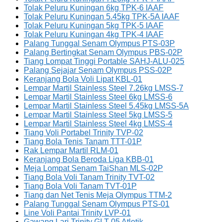
Tolak Peluru Kuningan 6kg TPK-6 IAAF
Tolak Peluru Kuningan 5.45kg TPK-5A IAAF
Tolak Peluru Kuningan 5kg TPK-5 IAAF
Tolak Peluru Kuningan 4kg TPK-4 IAAF
Palang Tunggal Senam Olympus PTS-03P
Palang Bertingkat Senam Olympus PBS-02P
Tiang Lompat Tinggi Portable SAHJ-ALU-025
Palang Sejajar Senam Olympus PSS-02P
Keranjang Bola Voli Lipat KBL-01
Lempar Martil Stainless Steel 7.26kg LMSS-7
Lempar Martil Stainless Steel 6kg LMSS-6
Lempar Martil Stainless Steel 5.45kg LMSS-5A
Lempar Martil Stainless Steel 5kg LMSS-5
Lempar Martil Stainless Steel 4kg LMSS-4
Tiang Voli Portabel Trinity TVP-02
Tiang Bola Tenis Tanam TTT-01P
Rak Lempar Martil RLM-01
Keranjang Bola Beroda Liga KBB-01
Meja Lompat Senam TaiShan MLS-02P
Tiang Bola Voli Tanam Trinity TVT-02
Tiang Bola Voli Tanam TVT-01P
Tiang dan Net Tenis Meja Olympus TTM-2
Palang Tunggal Senam Olympus PTS-01
Line Voli Pantai Trinity LVP-01
Gawang Lari Trinity GLT-05 Atletik