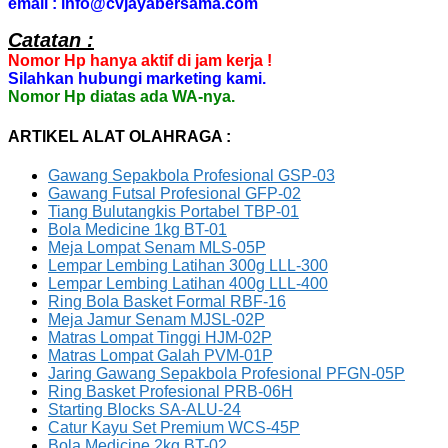
email : info@cvjayabersama.com
Catatan :
Nomor Hp hanya aktif di jam kerja !
Silahkan hubungi marketing kami.
Nomor Hp diatas ada WA-nya.
ARTIKEL ALAT OLAHRAGA :
Gawang Sepakbola Profesional GSP-03
Gawang Futsal Profesional GFP-02
Tiang Bulutangkis Portabel TBP-01
Bola Medicine 1kg BT-01
Meja Lompat Senam MLS-05P
Lempar Lembing Latihan 300g LLL-300
Lempar Lembing Latihan 400g LLL-400
Ring Bola Basket Formal RBF-16
Meja Jamur Senam MJSL-02P
Matras Lompat Tinggi HJM-02P
Matras Lompat Galah PVM-01P
Jaring Gawang Sepakbola Profesional PFGN-05P
Ring Basket Profesional PRB-06H
Starting Blocks SA-ALU-24
Catur Kayu Set Premium WCS-45P
Bola Medicine 2kg BT-02