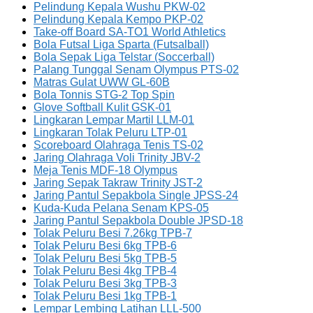
Pelindung Kepala Wushu PKW-02
Pelindung Kepala Kempo PKP-02
Take-off Board SA-TO1 World Athletics
Bola Futsal Liga Sparta (Futsalball)
Bola Sepak Liga Telstar (Soccerball)
Palang Tunggal Senam Olympus PTS-02
Matras Gulat UWW GL-60B
Bola Tonnis STG-2 Top Spin
Glove Softball Kulit GSK-01
Lingkaran Lempar Martil LLM-01
Lingkaran Tolak Peluru LTP-01
Scoreboard Olahraga Tenis TS-02
Jaring Olahraga Voli Trinity JBV-2
Meja Tenis MDF-18 Olympus
Jaring Sepak Takraw Trinity JST-2
Jaring Pantul Sepakbola Single JPSS-24
Kuda-Kuda Pelana Senam KPS-05
Jaring Pantul Sepakbola Double JPSD-18
Tolak Peluru Besi 7.26kg TPB-7
Tolak Peluru Besi 6kg TPB-6
Tolak Peluru Besi 5kg TPB-5
Tolak Peluru Besi 4kg TPB-4
Tolak Peluru Besi 3kg TPB-3
Tolak Peluru Besi 1kg TPB-1
Lempar Lembing Latihan LLL-500