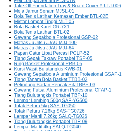
Peti Lompat Senam PLS-07N
Take-Off Foundation Tray & Board Cover YJ-TJ-006
Meja Jamur Senam MJSL-01
Bola Tenis Latihan Kemasan Ember BTL-02E
Mistar Lompat Tinggi MLT-05
Bola Basket Karet GR-7X1
Bola Tenis Latihan BTL-02
Gawang Sepakbola Profesional GSP-02
Matras Ju Jitsu JJAU MJJ-100
Matras Ju Jitsu JJAU MJJ-64
Papan Catur Lipat Percasi PCLP-52
Tiang Sepak Takraw Portabel TSP-05
Ring Basket Profesional PRB-05
Kursi Wasit Bulutangkis KWB-01
Gawang Sepakbola Aluminium Profesional GSAP-1
Tiang Tanam Bola Basket TTBB-02
Pelindung Badan Pencak Silat BPS-03
Gawang Futsal Aluminium Profesional GFAP-1
Tiang Bulutangkis Portabel TBP-10
Lempar Lembing 500g SAF-YG500
Tolak Peluru 5kg SAS-TG050
Tolak Peluru 7.26kg SAS-TG0726
Lempar Martil 7.26kg SALQ-TG026
Tiang Bulutangkis Portabel TBP-09
Lempar Martil 4kg SALQ-TG040