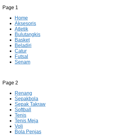
Page 1
Home
Aksesoris
Atletik
Bulutangkis
Basket
Beladiri
Catur
Futsal
Senam
CV JAYA BERSAMA Co Id
Menyediakan Semua Perlengkapan Olahraga Yang
Page 2
Lengkap, Berkualitas Dengan Harga Yang Murah
Renang
Sepakbola
Sepak Takraw
Softball
Tenis
Tenis Meja
Voli
Bola Penjas