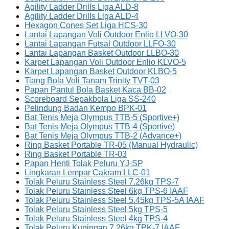
Agility Ladder Drills Liga ALD-8
Agility Ladder Drills Liga ALD-4
Hexagon Cones Set Liga HCS-30
Lantai Lapangan Voli Outdoor Enlio LLVO-30
Lantai Lapangan Futsal Outdoor LLFO-30
Lantai Lapangan Basket Outdoor LLBO-30
Karpet Lapangan Voli Outdoor Enlio KLVO-5
Karpet Lapangan Basket Outdoor KLBO-5
Tiang Bola Voli Tanam Trinity TVT-03
Papan Pantul Bola Basket Kaca BB-02
Scoreboard Sepakbola Liga SS-240
Pelindung Badan Kempo BPK-01
Bat Tenis Meja Olympus TTB-5 (Sportive+)
Bat Tenis Meja Olympus TTB-4 (Sportive)
Bat Tenis Meja Olympus TTB-2 (Advance+)
Ring Basket Portable TR-05 (Manual Hydraulic)
Ring Basket Portable TR-03
Papan Henti Tolak Peluru YJ-SP
Lingkaran Lempar Cakram LLC-01
Tolak Peluru Stainless Steel 7.26kg TPS-7
Tolak Peluru Stainless Steel 6kg TPS-6 IAAF
Tolak Peluru Stainless Steel 5.45kg TPS-5A IAAF
Tolak Peluru Stainless Steel 5kg TPS-5
Tolak Peluru Stainless Steel 4kg TPS-4
Tolak Peluru Kuningan 7.26kg TPK-7 IAAF