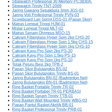
Stopwatch Profesional 30 Memory PC3830A.
Stopwatch Trinity TNT-2009
Jaring Gawang Sepakbola 3mm JGS-03
Jaring Voli Profesional Trinity PVN-03
Scoreboard Lari Sprint DSS-01 (Papan Skor)
Matras Lompat Tinggi HJM-01
Mistar Lompat Tinggi MLT-02
Matras Senam Olympus MSO-15
Cakram Fiberglass Hyper Spin 2kg CHS-20
Cakram Fiberglass Hyper Spin 1.5kg CHS-15
Cakram Fiberglass Hyper Spin 1kg CHS-10
Cakram Kayu Pro Spin 2kg PS-20
Cakram Kayu Pro Spin 1.5kg PS-15
Cakram Kayu Pro Spin 1kg PS-10
Tolak Peluru Besi 2kg TPB-2
Papan Skor Bulutangkis BS-02
Papan Skor Bulutangkis Trinity BS-01
Jaring Bulutangkis BN-02 (Badminton Net)
Jaring Bulutangkis BN-01 (Badminton Net)
Ring Basket Portable Trinity TR-02
Ring Basket Portabel TR-01 PERBASI
Ring Basket Tanam Trinity TTB-01
Ring Basket Wall Mounted Trinity WBG-03
Papan Pantul Basket Akrilik BB-01
Ring Basket Profesional Trinity PRB-01