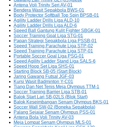
Antena Voli Trinity Seri AV-01
Bendera Wasit Sepakbola BWS-01
Body Protector Softball Top Spin BPSB-01
Agility Ladder Drills Liga ALD-10
Agility Ladder Drills Liga ALD-6
Speed Ball Gantung Kulit Fighter SBGK-01
Soccer Training Goal Liga STG-01
Papan Strategi Sepakbola Liga PSSB-01
Speed Training Parachute Liga STP-02
Speed Training Parachute Liga STP-01
Portable Soccer Goal Liga PSG-01
Speed Agility Ladder Stand Liga SALS-6
Speed Hoop Set Liga SHS-01
Starting Block SB-05 (Start Block)
Jaring Gawang Futsal JGF-03
Kursi Wasit Badminton Y-C01
Tiang Dan Net Tenis Meja Olympus TTM-1
Soccer Training Barrier Liga STB-01
Balok Start Lari SB-02LS (Blok Start)
Balok Keseimbangan Senam Olympus BKS-01
Soccer Wall SW-02 (Boneka Sepakbola)
Palang Sejajar Senam Olympus PSS-01
Antena Bola Voli Trinity AV-03
Meja Lompat Senam Olympus MLS-01