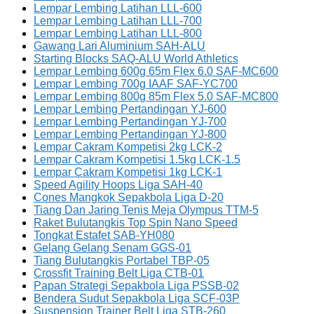
Lempar Lembing Latihan LLL-600
Lempar Lembing Latihan LLL-700
Lempar Lembing Latihan LLL-800
Gawang Lari Aluminium SAH-ALU
Starting Blocks SAQ-ALU World Athletics
Lempar Lembing 600g 65m Flex 6.0 SAF-MC600
Lempar Lembing 700g IAAF SAF-YC700
Lempar Lembing 800g 85m Flex 5.0 SAF-MC800
Lempar Lembing Pertandingan YJ-600
Lempar Lembing Pertandingan YJ-700
Lempar Lembing Pertandingan YJ-800
Lempar Cakram Kompetisi 2kg LCK-2
Lempar Cakram Kompetisi 1.5kg LCK-1.5
Lempar Cakram Kompetisi 1kg LCK-1
Speed Agility Hoops Liga SAH-40
Cones Mangkok Sepakbola Liga D-20
Tiang Dan Jaring Tenis Meja Olympus TTM-5
Raket Bulutangkis Top Spin Nano Speed
Tongkat Estafet SAB-YH080
Gelang Gelang Senam GGS-01
Tiang Bulutangkis Portabel TBP-05
Crossfit Training Belt Liga CTB-01
Papan Strategi Sepakbola Liga PSSB-02
Bendera Sudut Sepakbola Liga SCF-03P
Suspension Trainer Belt Liga STB-260