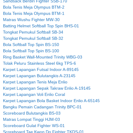
Sandsack Berdiri Fighter SSB-170
Bola Tenis Meja Olympus BTM-2
Bola Tenis Meja Olympus BTM-1
Matras Wushu Fighter MW-30
Batting Helmet Softball Top Spin BHS-01
Tongkat Pemukul Softball SB-34
Tongkat Pemukul Softball SB-32
Bola Softball Top Spin BS-150
Bola Softball Top Spin BS-100
Ring Basket Wall-Mounted Trinity WBG-03
Tolak Peluru Stainless Steel 6kg TPS-6
Karpet Lapangan Futsal Indoor A-89145
Karpet Lapangan Bulutangkis A-23145
Karpet Lapangan Tenis Meja Enlio
Karpet Lapangan Sepak Takraw Enlio A-19145
Karpet Lapangan Voli Enlio Coral
Karpet Lapangan Bola Basket Indoor Enlio A-65145
Bangku Pemain Cadangan Trinity BPC-01
Scoreboard Bulutangkis BS-03
Matras Lompat Tinggi HJM-03
Scoreboard Gulat Fighter WS-01
Scoreboard Tae Kwon Do Fighter TKDS-01