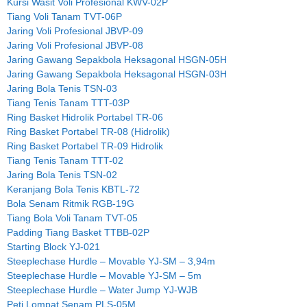
Kursi Wasit Voli Profesional KWV-02P
Tiang Voli Tanam TVT-06P
Jaring Voli Profesional JBVP-09
Jaring Voli Profesional JBVP-08
Jaring Gawang Sepakbola Heksagonal HSGN-05H
Jaring Gawang Sepakbola Heksagonal HSGN-03H
Jaring Bola Tenis TSN-03
Tiang Tenis Tanam TTT-03P
Ring Basket Hidrolik Portabel TR-06
Ring Basket Portabel TR-08 (Hidrolik)
Ring Basket Portabel TR-09 Hidrolik
Tiang Tenis Tanam TTT-02
Jaring Bola Tenis TSN-02
Keranjang Bola Tenis KBTL-72
Bola Senam Ritmik RGB-19G
Tiang Bola Voli Tanam TVT-05
Padding Tiang Basket TTBB-02P
Starting Block YJ-021
Steeplechase Hurdle – Movable YJ-SM – 3,94m
Steeplechase Hurdle – Movable YJ-SM – 5m
Steeplechase Hurdle – Water Jump YJ-WJB
Peti Lompat Senam PLS-05M