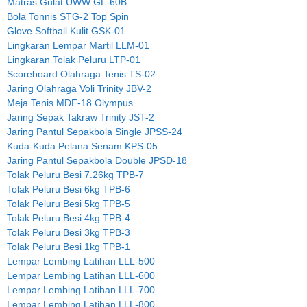
Matras Gulat UWW GL-60B
Bola Tonnis STG-2 Top Spin
Glove Softball Kulit GSK-01
Lingkaran Lempar Martil LLM-01
Lingkaran Tolak Peluru LTP-01
Scoreboard Olahraga Tenis TS-02
Jaring Olahraga Voli Trinity JBV-2
Meja Tenis MDF-18 Olympus
Jaring Sepak Takraw Trinity JST-2
Jaring Pantul Sepakbola Single JPSS-24
Kuda-Kuda Pelana Senam KPS-05
Jaring Pantul Sepakbola Double JPSD-18
Tolak Peluru Besi 7.26kg TPB-7
Tolak Peluru Besi 6kg TPB-6
Tolak Peluru Besi 5kg TPB-5
Tolak Peluru Besi 4kg TPB-4
Tolak Peluru Besi 3kg TPB-3
Tolak Peluru Besi 1kg TPB-1
Lempar Lembing Latihan LLL-500
Lempar Lembing Latihan LLL-600
Lempar Lembing Latihan LLL-700
Lempar Lembing Latihan LLL-800