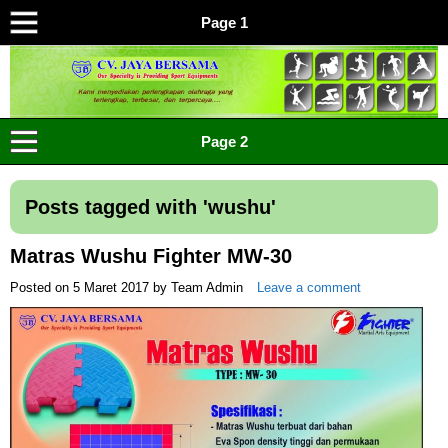
Page 1
CV JAYA BERSAMA Co Id
Menyediakan Semua Perlengkapan Olahraga Yang
Page 2
Lengkap, Berkualitas Dengan Harga Yang Murah
Posts tagged with '
wushu
'
Matras Wushu Fighter MW-30
Posted on
5 Maret 2017
by
Team Admin
Leave a comment