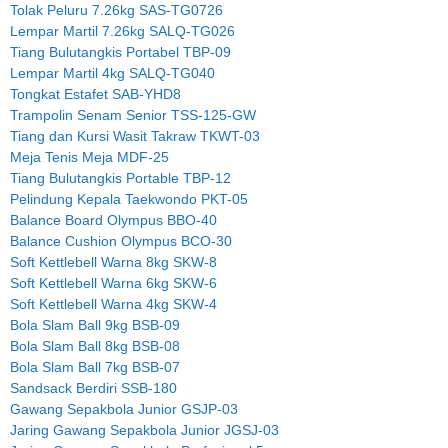
Tolak Peluru 7.26kg SAS-TG0726
Lempar Martil 7.26kg SALQ-TG026
Tiang Bulutangkis Portabel TBP-09
Lempar Martil 4kg SALQ-TG040
Tongkat Estafet SAB-YHD8
Trampolin Senam Senior TSS-125-GW
Tiang dan Kursi Wasit Takraw TKWT-03
Meja Tenis Meja MDF-25
Tiang Bulutangkis Portable TBP-12
Pelindung Kepala Taekwondo PKT-05
Balance Board Olympus BBO-40
Balance Cushion Olympus BCO-30
Soft Kettlebell Warna 8kg SKW-8
Soft Kettlebell Warna 6kg SKW-6
Soft Kettlebell Warna 4kg SKW-4
Bola Slam Ball 9kg BSB-09
Bola Slam Ball 8kg BSB-08
Bola Slam Ball 7kg BSB-07
Sandsack Berdiri SSB-180
Gawang Sepakbola Junior GSJP-03
Jaring Gawang Sepakbola Junior JGSJ-03