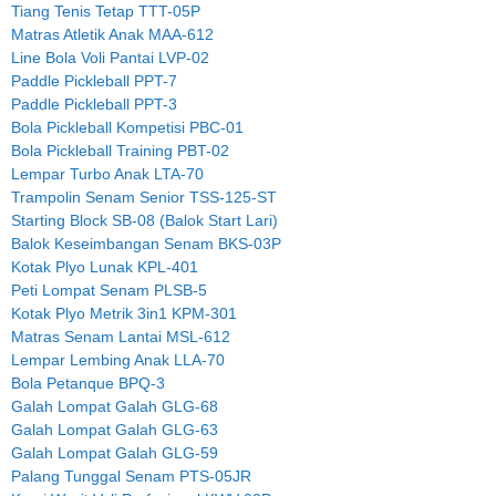
Tiang Tenis Tetap TTT-05P
Matras Atletik Anak MAA-612
Line Bola Voli Pantai LVP-02
Paddle Pickleball PPT-7
Paddle Pickleball PPT-3
Bola Pickleball Kompetisi PBC-01
Bola Pickleball Training PBT-02
Lempar Turbo Anak LTA-70
Trampolin Senam Senior TSS-125-ST
Starting Block SB-08 (Balok Start Lari)
Balok Keseimbangan Senam BKS-03P
Kotak Plyo Lunak KPL-401
Peti Lompat Senam PLSB-5
Kotak Plyo Metrik 3in1 KPM-301
Matras Senam Lantai MSL-612
Lempar Lembing Anak LLA-70
Bola Petanque BPQ-3
Galah Lompat Galah GLG-68
Galah Lompat Galah GLG-63
Galah Lompat Galah GLG-59
Palang Tunggal Senam PTS-05JR