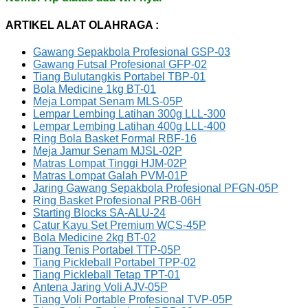
ARTIKEL ALAT OLAHRAGA :
Gawang Sepakbola Profesional GSP-03
Gawang Futsal Profesional GFP-02
Tiang Bulutangkis Portabel TBP-01
Bola Medicine 1kg BT-01
Meja Lompat Senam MLS-05P
Lempar Lembing Latihan 300g LLL-300
Lempar Lembing Latihan 400g LLL-400
Ring Bola Basket Formal RBF-16
Meja Jamur Senam MJSL-02P
Matras Lompat Tinggi HJM-02P
Matras Lompat Galah PVM-01P
Jaring Gawang Sepakbola Profesional PFGN-05P
Ring Basket Profesional PRB-06H
Starting Blocks SA-ALU-24
Catur Kayu Set Premium WCS-45P
Bola Medicine 2kg BT-02
Tiang Tenis Portabel TTP-05P
Tiang Pickleball Portabel TPP-02
Tiang Pickleball Tetap TPT-01
Antena Jaring Voli AJV-05P
Tiang Voli Portable Profesional TVP-05P