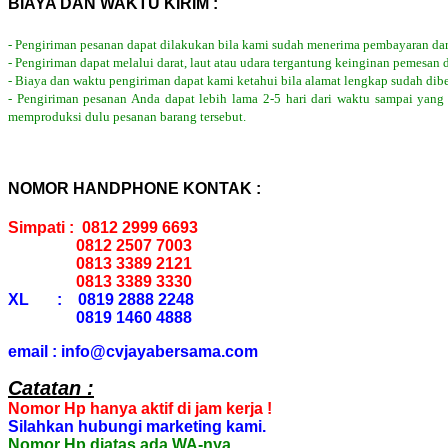
BIAYA DAN WAKTU KIRIM :
- Pengiriman pesanan dapat dilakukan bila kami sudah menerima pembayaran dar
- Pengiriman dapat melalui darat, laut atau udara tergantung keinginan pemesan 
- Biaya dan waktu pengiriman dapat kami ketahui bila alamat lengkap sudah dib
- Pengiriman pesanan Anda dapat lebih lama 2-5 hari dari waktu sampai yang
memproduksi dulu pesanan barang tersebut.
NOMOR HANDPHONE KONTAK :
Simpati : 0812 2999 6693
0812 2507 7003
0813 3389 2121
0813 3389 3330
XL : 0819 2888 2248
0819 1460 4888
email : info@cvjayabersama.com
Catatan :
Nomor Hp hanya aktif di jam kerja !
Silahkan hubungi marketing kami.
Nomor Hp diatas ada WA-nya.