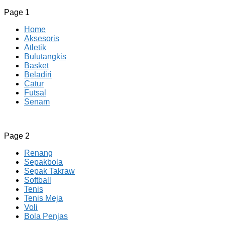
Page 1
Home
Aksesoris
Atletik
Bulutangkis
Basket
Beladiri
Catur
Futsal
Senam
CV JAYA BERSAMA Co Id
Menyediakan Semua Perlengkapan Olahraga Yang Lengkap, 
Page 2
Renang
Sepakbola
Sepak Takraw
Softball
Tenis
Tenis Meja
Voli
Bola Penjas