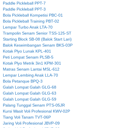
Paddle Pickleball PPT-7
Paddle Pickleball PPT-3
Bola Pickleball Kompetisi PBC-01
Bola Pickleball Training PBT-02
Lempar Turbo Anak LTA-70
Trampolin Senam Senior TSS-125-ST
Starting Block SB-08 (Balok Start Lari)
Balok Keseimbangan Senam BKS-03P
Kotak Plyo Lunak KPL-401
Peti Lompat Senam PLSB-5
Kotak Plyo Metrik 3in1 KPM-301
Matras Senam Lantai MSL-612
Lempar Lembing Anak LLA-70
Bola Petanque BPQ-3
Galah Lompat Galah GLG-68
Galah Lompat Galah GLG-63
Galah Lompat Galah GLG-59
Palang Tunggal Senam PTS-05JR
Kursi Wasit Voli Profesional KWV-02P
Tiang Voli Tanam TVT-06P
Jaring Voli Profesional JBVP-09