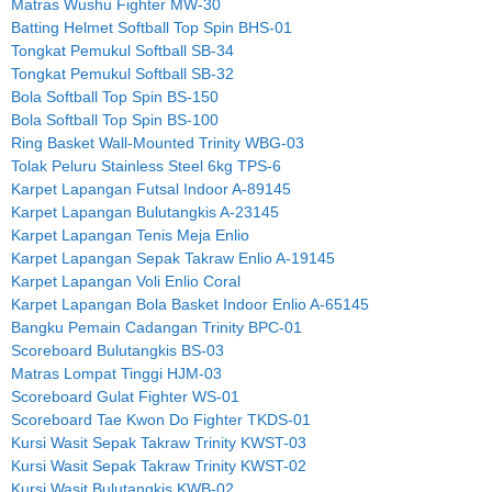
Matras Wushu Fighter MW-30
Batting Helmet Softball Top Spin BHS-01
Tongkat Pemukul Softball SB-34
Tongkat Pemukul Softball SB-32
Bola Softball Top Spin BS-150
Bola Softball Top Spin BS-100
Ring Basket Wall-Mounted Trinity WBG-03
Tolak Peluru Stainless Steel 6kg TPS-6
Karpet Lapangan Futsal Indoor A-89145
Karpet Lapangan Bulutangkis A-23145
Karpet Lapangan Tenis Meja Enlio
Karpet Lapangan Sepak Takraw Enlio A-19145
Karpet Lapangan Voli Enlio Coral
Karpet Lapangan Bola Basket Indoor Enlio A-65145
Bangku Pemain Cadangan Trinity BPC-01
Scoreboard Bulutangkis BS-03
Matras Lompat Tinggi HJM-03
Scoreboard Gulat Fighter WS-01
Scoreboard Tae Kwon Do Fighter TKDS-01
Kursi Wasit Sepak Takraw Trinity KWST-03
Kursi Wasit Sepak Takraw Trinity KWST-02
Kursi Wasit Bulutangkis KWB-02