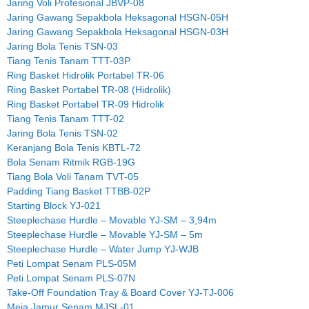
Jaring Voli Profesional JBVP-08
Jaring Gawang Sepakbola Heksagonal HSGN-05H
Jaring Gawang Sepakbola Heksagonal HSGN-03H
Jaring Bola Tenis TSN-03
Tiang Tenis Tanam TTT-03P
Ring Basket Hidrolik Portabel TR-06
Ring Basket Portabel TR-08 (Hidrolik)
Ring Basket Portabel TR-09 Hidrolik
Tiang Tenis Tanam TTT-02
Jaring Bola Tenis TSN-02
Keranjang Bola Tenis KBTL-72
Bola Senam Ritmik RGB-19G
Tiang Bola Voli Tanam TVT-05
Padding Tiang Basket TTBB-02P
Starting Block YJ-021
Steeplechase Hurdle – Movable YJ-SM – 3,94m
Steeplechase Hurdle – Movable YJ-SM – 5m
Steeplechase Hurdle – Water Jump YJ-WJB
Peti Lompat Senam PLS-05M
Peti Lompat Senam PLS-07N
Take-Off Foundation Tray & Board Cover YJ-TJ-006
Meja Jamur Senam MJSL-01