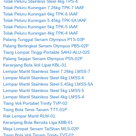
Tolak Peluru Stainless Steel 4kg TPS-4
Tolak Peluru Kuningan 7.26kg TPK-7 IAAF
Tolak Peluru Kuningan 6kg TPK-6 IAAF
Tolak Peluru Kuningan 5.45kg TPK-5A IAAF
Tolak Peluru Kuningan 5kg TPK-5 IAAF
Tolak Peluru Kuningan 4kg TPK-4 IAAF
Palang Tunggal Senam Olympus PTS-03P
Palang Bertingkat Senam Olympus PBS-02P
Tiang Lompat Tinggi Portable SAHJ-ALU-025
Palang Sejajar Senam Olympus PSS-02P
Keranjang Bola Voli Lipat KBL-01
Lempar Martil Stainless Steel 7.26kg LMSS-7
Lempar Martil Stainless Steel 6kg LMSS-6
Lempar Martil Stainless Steel 5.45kg LMSS-5A
Lempar Martil Stainless Steel 5kg LMSS-5
Lempar Martil Stainless Steel 4kg LMSS-4
Tiang Voli Portabel Trinity TVP-02
Tiang Bola Tenis Tanam TTT-01P
Rak Lempar Martil RLM-01
Keranjang Bola Beroda Liga KBB-01
Meja Lompat Senam TaiShan MLS-02P
Tiang Bola Voli Tanam Trinity TVT-02