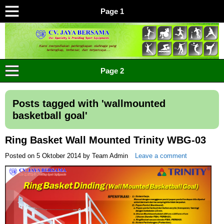
Page 1
CV JAYA BERSAMA Co Id
Menyediakan Semua Perlengkapan Olahraga Yang
Page 2
Lengkap, Berkualitas Dengan Harga Yang Murah
Posts tagged with '
wallmounted
basketball goal
'
Ring Basket Wall Mounted Trinity WBG-03
Posted on
5 Oktober 2014
by
Team Admin
Leave a comment