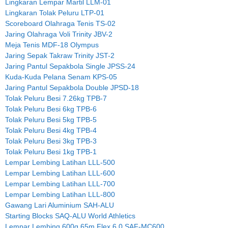
Lingkaran Lempar Martil LLM-01
Lingkaran Tolak Peluru LTP-01
Scoreboard Olahraga Tenis TS-02
Jaring Olahraga Voli Trinity JBV-2
Meja Tenis MDF-18 Olympus
Jaring Sepak Takraw Trinity JST-2
Jaring Pantul Sepakbola Single JPSS-24
Kuda-Kuda Pelana Senam KPS-05
Jaring Pantul Sepakbola Double JPSD-18
Tolak Peluru Besi 7.26kg TPB-7
Tolak Peluru Besi 6kg TPB-6
Tolak Peluru Besi 5kg TPB-5
Tolak Peluru Besi 4kg TPB-4
Tolak Peluru Besi 3kg TPB-3
Tolak Peluru Besi 1kg TPB-1
Lempar Lembing Latihan LLL-500
Lempar Lembing Latihan LLL-600
Lempar Lembing Latihan LLL-700
Lempar Lembing Latihan LLL-800
Gawang Lari Aluminium SAH-ALU
Starting Blocks SAQ-ALU World Athletics
Lempar Lembing 600g 65m Flex 6.0 SAF-MC600