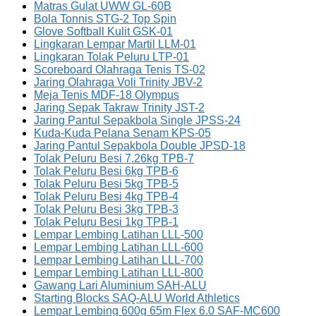
Matras Gulat UWW GL-60B
Bola Tonnis STG-2 Top Spin
Glove Softball Kulit GSK-01
Lingkaran Lempar Martil LLM-01
Lingkaran Tolak Peluru LTP-01
Scoreboard Olahraga Tenis TS-02
Jaring Olahraga Voli Trinity JBV-2
Meja Tenis MDF-18 Olympus
Jaring Sepak Takraw Trinity JST-2
Jaring Pantul Sepakbola Single JPSS-24
Kuda-Kuda Pelana Senam KPS-05
Jaring Pantul Sepakbola Double JPSD-18
Tolak Peluru Besi 7.26kg TPB-7
Tolak Peluru Besi 6kg TPB-6
Tolak Peluru Besi 5kg TPB-5
Tolak Peluru Besi 4kg TPB-4
Tolak Peluru Besi 3kg TPB-3
Tolak Peluru Besi 1kg TPB-1
Lempar Lembing Latihan LLL-500
Lempar Lembing Latihan LLL-600
Lempar Lembing Latihan LLL-700
Lempar Lembing Latihan LLL-800
Gawang Lari Aluminium SAH-ALU
Starting Blocks SAQ-ALU World Athletics
Lempar Lembing 600g 65m Flex 6.0 SAF-MC600