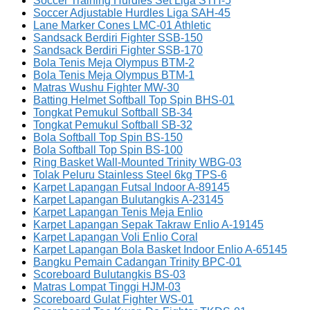
Soccer Training Hurdles Set Liga STH-5
Soccer Adjustable Hurdles Liga SAH-45
Lane Marker Cones LMC-01 Athletic
Sandsack Berdiri Fighter SSB-150
Sandsack Berdiri Fighter SSB-170
Bola Tenis Meja Olympus BTM-2
Bola Tenis Meja Olympus BTM-1
Matras Wushu Fighter MW-30
Batting Helmet Softball Top Spin BHS-01
Tongkat Pemukul Softball SB-34
Tongkat Pemukul Softball SB-32
Bola Softball Top Spin BS-150
Bola Softball Top Spin BS-100
Ring Basket Wall-Mounted Trinity WBG-03
Tolak Peluru Stainless Steel 6kg TPS-6
Karpet Lapangan Futsal Indoor A-89145
Karpet Lapangan Bulutangkis A-23145
Karpet Lapangan Tenis Meja Enlio
Karpet Lapangan Sepak Takraw Enlio A-19145
Karpet Lapangan Voli Enlio Coral
Karpet Lapangan Bola Basket Indoor Enlio A-65145
Bangku Pemain Cadangan Trinity BPC-01
Scoreboard Bulutangkis BS-03
Matras Lompat Tinggi HJM-03
Scoreboard Gulat Fighter WS-01