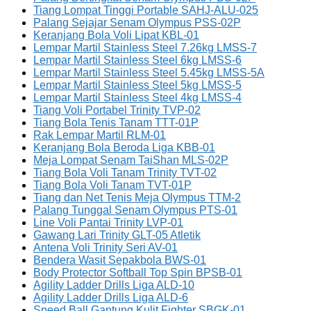
Tiang Lompat Tinggi Portable SAHJ-ALU-025
Palang Sejajar Senam Olympus PSS-02P
Keranjang Bola Voli Lipat KBL-01
Lempar Martil Stainless Steel 7.26kg LMSS-7
Lempar Martil Stainless Steel 6kg LMSS-6
Lempar Martil Stainless Steel 5.45kg LMSS-5A
Lempar Martil Stainless Steel 5kg LMSS-5
Lempar Martil Stainless Steel 4kg LMSS-4
Tiang Voli Portabel Trinity TVP-02
Tiang Bola Tenis Tanam TTT-01P
Rak Lempar Martil RLM-01
Keranjang Bola Beroda Liga KBB-01
Meja Lompat Senam TaiShan MLS-02P
Tiang Bola Voli Tanam Trinity TVT-02
Tiang Bola Voli Tanam TVT-01P
Tiang dan Net Tenis Meja Olympus TTM-2
Palang Tunggal Senam Olympus PTS-01
Line Voli Pantai Trinity LVP-01
Gawang Lari Trinity GLT-05 Atletik
Antena Voli Trinity Seri AV-01
Bendera Wasit Sepakbola BWS-01
Body Protector Softball Top Spin BPSB-01
Agility Ladder Drills Liga ALD-10
Agility Ladder Drills Liga ALD-6
Speed Ball Gantung Kulit Fighter SBGK-01