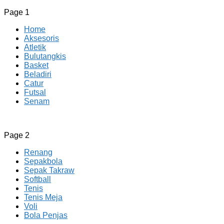
Page 1
Home
Aksesoris
Atletik
Bulutangkis
Basket
Beladiri
Catur
Futsal
Senam
CV JAYA BERSAMA Co Id
Menyediakan Semua Perlengkapan Olahraga Yang
Page 2
Lengkap, Berkualitas Dengan Harga Yang Murah
Renang
Sepakbola
Sepak Takraw
Softball
Tenis
Tenis Meja
Voli
Bola Penjas