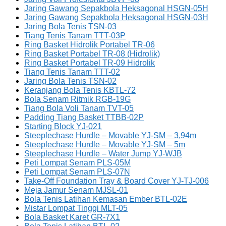
Jaring Gawang Sepakbola Heksagonal HSGN-05H
Jaring Gawang Sepakbola Heksagonal HSGN-03H
Jaring Bola Tenis TSN-03
Tiang Tenis Tanam TTT-03P
Ring Basket Hidrolik Portabel TR-06
Ring Basket Portabel TR-08 (Hidrolik)
Ring Basket Portabel TR-09 Hidrolik
Tiang Tenis Tanam TTT-02
Jaring Bola Tenis TSN-02
Keranjang Bola Tenis KBTL-72
Bola Senam Ritmik RGB-19G
Tiang Bola Voli Tanam TVT-05
Padding Tiang Basket TTBB-02P
Starting Block YJ-021
Steeplechase Hurdle – Movable YJ-SM – 3,94m
Steeplechase Hurdle – Movable YJ-SM – 5m
Steeplechase Hurdle – Water Jump YJ-WJB
Peti Lompat Senam PLS-05M
Peti Lompat Senam PLS-07N
Take-Off Foundation Tray & Board Cover YJ-TJ-006
Meja Jamur Senam MJSL-01
Bola Tenis Latihan Kemasan Ember BTL-02E
Mistar Lompat Tinggi MLT-05
Bola Basket Karet GR-7X1