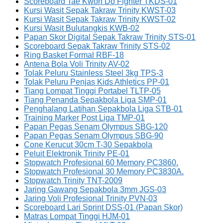
Scoreboard Tae Kwon Do Fighter TKDS-01
Kursi Wasit Sepak Takraw Trinity KWST-03
Kursi Wasit Sepak Takraw Trinity KWST-02
Kursi Wasit Bulutangkis KWB-02
Papan Skor Digital Sepak Takraw Trinity STS-01
Scoreboard Sepak Takraw Trinity STS-02
Ring Basket Formal RBF-18
Antena Bola Voli Trinity AV-02
Tolak Peluru Stainless Steel 3kg TPS-3
Tolak Peluru Penjas Kids Athletics PP-01
Tiang Lompat Tinggi Portabel TLTP-05
Tiang Penanda Sepakbola Liga SMP-01
Penghalang Latihan Sepakbola Liga STB-01
Training Marker Post Liga TMP-01
Papan Pegas Senam Olympus SBG-120
Papan Pegas Senam Olympus SBG-90
Cone Kerucut 30cm T-30 Sepakbola
Peluit Elektronik Trinity PE-01
Stopwatch Profesional 60 Memory PC3860.
Stopwatch Profesional 30 Memory PC3830A.
Stopwatch Trinity TNT-2009
Jaring Gawang Sepakbola 3mm JGS-03
Jaring Voli Profesional Trinity PVN-03
Scoreboard Lari Sprint DSS-01 (Papan Skor)
Matras Lompat Tinggi HJM-01