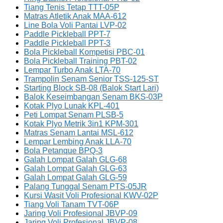
Tiang Tenis Tetap TTT-05P
Matras Atletik Anak MAA-612
Line Bola Voli Pantai LVP-02
Paddle Pickleball PPT-7
Paddle Pickleball PPT-3
Bola Pickleball Kompetisi PBC-01
Bola Pickleball Training PBT-02
Lempar Turbo Anak LTA-70
Trampolin Senam Senior TSS-125-ST
Starting Block SB-08 (Balok Start Lari)
Balok Keseimbangan Senam BKS-03P
Kotak Plyo Lunak KPL-401
Peti Lompat Senam PLSB-5
Kotak Plyo Metrik 3in1 KPM-301
Matras Senam Lantai MSL-612
Lempar Lembing Anak LLA-70
Bola Petanque BPQ-3
Galah Lompat Galah GLG-68
Galah Lompat Galah GLG-63
Galah Lompat Galah GLG-59
Palang Tunggal Senam PTS-05JR
Kursi Wasit Voli Profesional KWV-02P
Tiang Voli Tanam TVT-06P
Jaring Voli Profesional JBVP-09
Jaring Voli Profesional JBVP-08