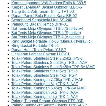
Karpet Lapangan Voli Outdoor Enlio KLVO-5
Karpet Lapangan Basket Outdoor KLBO-5
Tiang Bola Voli Tanam Trinity TVT-03
Papan Pantul Bola Basket Kaca BB-02
Scoreboard Sepakbola Liga SS-240
Pelindung Badan Kempo BPK-01
Bat Tenis Meja Olympus TTB-5 (Sportive+)
Bat Tenis Meja Olympus TTB-4 (Sportive)
Bat Tenis Meja Olympus TTB-2 (Advance+)
Ring Basket Portable TR-05 (Manual Hydraulic)
Ring Basket Portable TR-03
Papan Henti Tolak Peluru YJ-SP
Lingkaran Lempar Cakram LLC-01
Tolak Peluru Stainless Steel 7.26kg TPS-7
Tolak Peluru Stainless Steel 6kg TPS-6 IAAF
Tolak Peluru Stainless Steel 5.45kg TPS-5A IAAF
Tolak Peluru Stainless Steel 5kg TPS-5
Tolak Peluru Stainless Steel 4kg TPS-4
Tolak Peluru Kuningan 7.26kg TPK-7 IAAF
Tolak Peluru Kuningan 6kg TPK-6 IAAF
Tolak Peluru Kuningan 5.45kg TPK-5A IAAF
Tolak Peluru Kuningan 5kg TPK-5 IAAF
Tolak Peluru Kuningan 4kg TPK-4 IAAF
Palang Tunggal Senam Olympus PTS-03P
Palang Bertingkat Senam Olympus PBS-02P