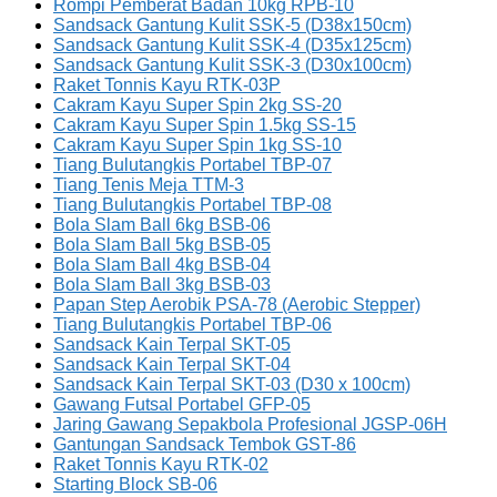
Rompi Pemberat Badan 10kg RPB-10
Sandsack Gantung Kulit SSK-5 (D38x150cm)
Sandsack Gantung Kulit SSK-4 (D35x125cm)
Sandsack Gantung Kulit SSK-3 (D30x100cm)
Raket Tonnis Kayu RTK-03P
Cakram Kayu Super Spin 2kg SS-20
Cakram Kayu Super Spin 1.5kg SS-15
Cakram Kayu Super Spin 1kg SS-10
Tiang Bulutangkis Portabel TBP-07
Tiang Tenis Meja TTM-3
Tiang Bulutangkis Portabel TBP-08
Bola Slam Ball 6kg BSB-06
Bola Slam Ball 5kg BSB-05
Bola Slam Ball 4kg BSB-04
Bola Slam Ball 3kg BSB-03
Papan Step Aerobik PSA-78 (Aerobic Stepper)
Tiang Bulutangkis Portabel TBP-06
Sandsack Kain Terpal SKT-05
Sandsack Kain Terpal SKT-04
Sandsack Kain Terpal SKT-03 (D30 x 100cm)
Gawang Futsal Portabel GFP-05
Jaring Gawang Sepakbola Profesional JGSP-06H
Gantungan Sandsack Tembok GST-86
Raket Tonnis Kayu RTK-02
Starting Block SB-06