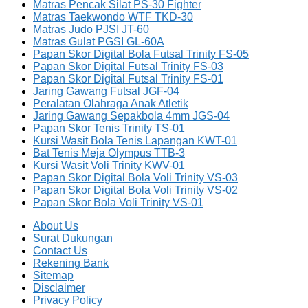
Matras Pencak Silat PS-30 Fighter
Matras Taekwondo WTF TKD-30
Matras Judo PJSI JT-60
Matras Gulat PGSI GL-60A
Papan Skor Digital Bola Futsal Trinity FS-05
Papan Skor Digital Futsal Trinity FS-03
Papan Skor Digital Futsal Trinity FS-01
Jaring Gawang Futsal JGF-04
Peralatan Olahraga Anak Atletik
Jaring Gawang Sepakbola 4mm JGS-04
Papan Skor Tenis Trinity TS-01
Kursi Wasit Bola Tenis Lapangan KWT-01
Bat Tenis Meja Olympus TTB-3
Kursi Wasit Voli Trinity KWV-01
Papan Skor Digital Bola Voli Trinity VS-03
Papan Skor Digital Bola Voli Trinity VS-02
Papan Skor Bola Voli Trinity VS-01
About Us
Surat Dukungan
Contact Us
Rekening Bank
Sitemap
Disclaimer
Privacy Policy