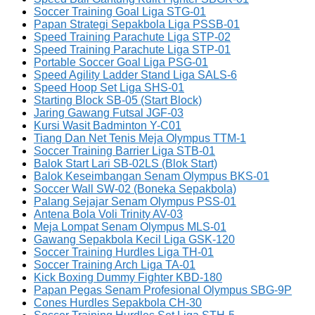
Soccer Training Goal Liga STG-01
Papan Strategi Sepakbola Liga PSSB-01
Speed Training Parachute Liga STP-02
Speed Training Parachute Liga STP-01
Portable Soccer Goal Liga PSG-01
Speed Agility Ladder Stand Liga SALS-6
Speed Hoop Set Liga SHS-01
Starting Block SB-05 (Start Block)
Jaring Gawang Futsal JGF-03
Kursi Wasit Badminton Y-C01
Tiang Dan Net Tenis Meja Olympus TTM-1
Soccer Training Barrier Liga STB-01
Balok Start Lari SB-02LS (Blok Start)
Balok Keseimbangan Senam Olympus BKS-01
Soccer Wall SW-02 (Boneka Sepakbola)
Palang Sejajar Senam Olympus PSS-01
Antena Bola Voli Trinity AV-03
Meja Lompat Senam Olympus MLS-01
Gawang Sepakbola Kecil Liga GSK-120
Soccer Training Hurdles Liga TH-01
Soccer Training Arch Liga TA-01
Kick Boxing Dummy Fighter KBD-180
Papan Pegas Senam Profesional Olympus SBG-9P
Cones Hurdles Sepakbola CH-30