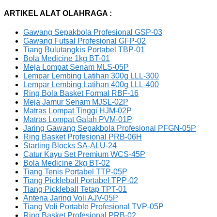
ARTIKEL ALAT OLAHRAGA :
Gawang Sepakbola Profesional GSP-03
Gawang Futsal Profesional GFP-02
Tiang Bulutangkis Portabel TBP-01
Bola Medicine 1kg BT-01
Meja Lompat Senam MLS-05P
Lempar Lembing Latihan 300g LLL-300
Lempar Lembing Latihan 400g LLL-400
Ring Bola Basket Formal RBF-16
Meja Jamur Senam MJSL-02P
Matras Lompat Tinggi HJM-02P
Matras Lompat Galah PVM-01P
Jaring Gawang Sepakbola Profesional PFGN-05P
Ring Basket Profesional PRB-06H
Starting Blocks SA-ALU-24
Catur Kayu Set Premium WCS-45P
Bola Medicine 2kg BT-02
Tiang Tenis Portabel TTP-05P
Tiang Pickleball Portabel TPP-02
Tiang Pickleball Tetap TPT-01
Antena Jaring Voli AJV-05P
Tiang Voli Portable Profesional TVP-05P
Ring Basket Profesional PRB-02