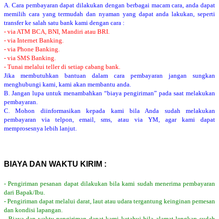
A. Cara pembayaran dapat dilakukan dengan berbagai macam cara, anda dapat
memilih cara yang termudah dan nyaman yang dapat anda lakukan, seperti
transfer ke salah satu bank kami dengan cara :
- via ATM BCA, BNI, Mandiri atau BRI.
- via Internet Banking.
- via Phone Banking.
- via SMS Banking.
- Tunai melalui teller di setiap cabang bank.
Jika membutuhkan bantuan dalam cara pembayaran jangan sungkan
menghubungi kami, kami akan membantu anda.
B. Jangan lupa untuk menambahkan “biaya pengiriman” pada saat melakukan
pembayaran.
C. Mohon diinformasikan kepada kami bila Anda sudah melakukan
pembayaran via telpon, email, sms, atau via YM, agar kami dapat
memprosesnya lebih lanjut.
BIAYA DAN WAKTU KIRIM :
- Pengiriman pesanan dapat dilakukan bila kami sudah menerima pembayaran
dari Bapak/Ibu.
- Pengiriman dapat melalui darat, laut atau udara tergantung keinginan pemesan
dan kondisi lapangan.
- Biaya dan waktu pengiriman dapat kami ketahui bila alamat lengkap sudah