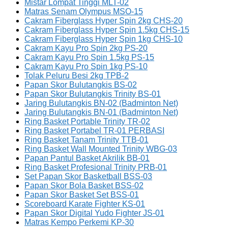
Mistar Lompat Tinggi MLT-02
Matras Senam Olympus MSO-15
Cakram Fiberglass Hyper Spin 2kg CHS-20
Cakram Fiberglass Hyper Spin 1.5kg CHS-15
Cakram Fiberglass Hyper Spin 1kg CHS-10
Cakram Kayu Pro Spin 2kg PS-20
Cakram Kayu Pro Spin 1.5kg PS-15
Cakram Kayu Pro Spin 1kg PS-10
Tolak Peluru Besi 2kg TPB-2
Papan Skor Bulutangkis BS-02
Papan Skor Bulutangkis Trinity BS-01
Jaring Bulutangkis BN-02 (Badminton Net)
Jaring Bulutangkis BN-01 (Badminton Net)
Ring Basket Portable Trinity TR-02
Ring Basket Portabel TR-01 PERBASI
Ring Basket Tanam Trinity TTB-01
Ring Basket Wall Mounted Trinity WBG-03
Papan Pantul Basket Akrilik BB-01
Ring Basket Profesional Trinity PRB-01
Set Papan Skor Basketball BSS-03
Papan Skor Bola Basket BSS-02
Papan Skor Basket Set BSS-01
Scoreboard Karate Fighter KS-01
Papan Skor Digital Yudo Fighter JS-01
Matras Kempo Perkemi KP-30