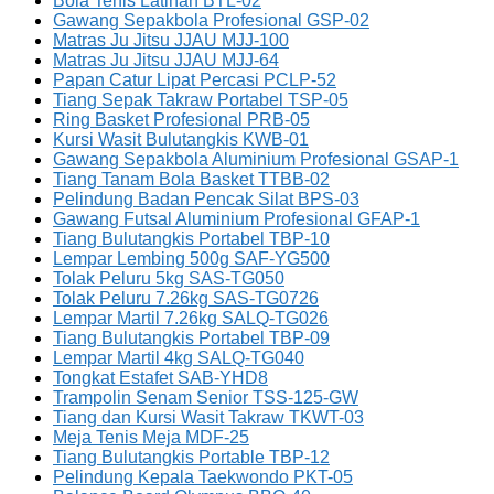
Bola Tenis Latihan BTL-02
Gawang Sepakbola Profesional GSP-02
Matras Ju Jitsu JJAU MJJ-100
Matras Ju Jitsu JJAU MJJ-64
Papan Catur Lipat Percasi PCLP-52
Tiang Sepak Takraw Portabel TSP-05
Ring Basket Profesional PRB-05
Kursi Wasit Bulutangkis KWB-01
Gawang Sepakbola Aluminium Profesional GSAP-1
Tiang Tanam Bola Basket TTBB-02
Pelindung Badan Pencak Silat BPS-03
Gawang Futsal Aluminium Profesional GFAP-1
Tiang Bulutangkis Portabel TBP-10
Lempar Lembing 500g SAF-YG500
Tolak Peluru 5kg SAS-TG050
Tolak Peluru 7.26kg SAS-TG0726
Lempar Martil 7.26kg SALQ-TG026
Tiang Bulutangkis Portabel TBP-09
Lempar Martil 4kg SALQ-TG040
Tongkat Estafet SAB-YHD8
Trampolin Senam Senior TSS-125-GW
Tiang dan Kursi Wasit Takraw TKWT-03
Meja Tenis Meja MDF-25
Tiang Bulutangkis Portable TBP-12
Pelindung Kepala Taekwondo PKT-05