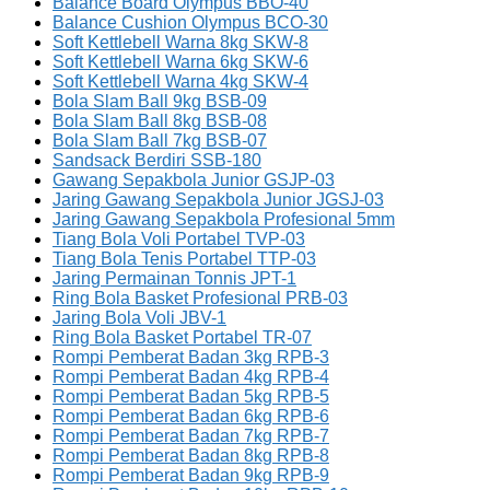
Balance Board Olympus BBO-40
Balance Cushion Olympus BCO-30
Soft Kettlebell Warna 8kg SKW-8
Soft Kettlebell Warna 6kg SKW-6
Soft Kettlebell Warna 4kg SKW-4
Bola Slam Ball 9kg BSB-09
Bola Slam Ball 8kg BSB-08
Bola Slam Ball 7kg BSB-07
Sandsack Berdiri SSB-180
Gawang Sepakbola Junior GSJP-03
Jaring Gawang Sepakbola Junior JGSJ-03
Jaring Gawang Sepakbola Profesional 5mm
Tiang Bola Voli Portabel TVP-03
Tiang Bola Tenis Portabel TTP-03
Jaring Permainan Tonnis JPT-1
Ring Bola Basket Profesional PRB-03
Jaring Bola Voli JBV-1
Ring Bola Basket Portabel TR-07
Rompi Pemberat Badan 3kg RPB-3
Rompi Pemberat Badan 4kg RPB-4
Rompi Pemberat Badan 5kg RPB-5
Rompi Pemberat Badan 6kg RPB-6
Rompi Pemberat Badan 7kg RPB-7
Rompi Pemberat Badan 8kg RPB-8
Rompi Pemberat Badan 9kg RPB-9