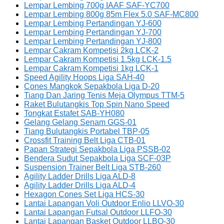
Lempar Lembing 700g IAAF SAF-YC700
Lempar Lembing 800g 85m Flex 5.0 SAF-MC800
Lempar Lembing Pertandingan YJ-600
Lempar Lembing Pertandingan YJ-700
Lempar Lembing Pertandingan YJ-800
Lempar Cakram Kompetisi 2kg LCK-2
Lempar Cakram Kompetisi 1.5kg LCK-1.5
Lempar Cakram Kompetisi 1kg LCK-1
Speed Agility Hoops Liga SAH-40
Cones Mangkok Sepakbola Liga D-20
Tiang Dan Jaring Tenis Meja Olympus TTM-5
Raket Bulutangkis Top Spin Nano Speed
Tongkat Estafet SAB-YH080
Gelang Gelang Senam GGS-01
Tiang Bulutangkis Portabel TBP-05
Crossfit Training Belt Liga CTB-01
Papan Strategi Sepakbola Liga PSSB-02
Bendera Sudut Sepakbola Liga SCF-03P
Suspension Trainer Belt Liga STB-260
Agility Ladder Drills Liga ALD-8
Agility Ladder Drills Liga ALD-4
Hexagon Cones Set Liga HCS-30
Lantai Lapangan Voli Outdoor Enlio LLVO-30
Lantai Lapangan Futsal Outdoor LLFO-30
Lantai Lapangan Basket Outdoor LLBO-30