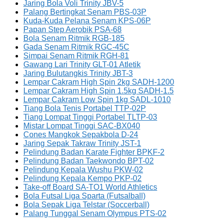
Jaring Bola Voli Trinity JBV-5
Palang Bertingkat Senam PBS-03P
Kuda-Kuda Pelana Senam KPS-06P
Papan Step Aerobik PSA-68
Bola Senam Ritmik RGB-185
Gada Senam Ritmik RGC-45C
Simpai Senam Ritmik RGH-81
Gawang Lari Trinity GLT-01 Atletik
Jaring Bulutangkis Trinity JBT-3
Lempar Cakram High Spin 2kg SADH-1200
Lempar Cakram High Spin 1.5kg SADH-1.5
Lempar Cakram Low Spin 1kg SADL-1010
Tiang Bola Tenis Portabel TTP-02P
Tiang Lompat Tinggi Portabel TLTP-03
Mistar Lompat Tinggi SAC-BX040
Cones Mangkok Sepakbola D-24
Jaring Sepak Takraw Trinity JST-1
Pelindung Badan Karate Fighter BPKF-2
Pelindung Badan Taekwondo BPT-02
Pelindung Kepala Wushu PKW-02
Pelindung Kepala Kempo PKP-02
Take-off Board SA-TO1 World Athletics
Bola Futsal Liga Sparta (Futsalball)
Bola Sepak Liga Telstar (Soccerball)
Palang Tunggal Senam Olympus PTS-02