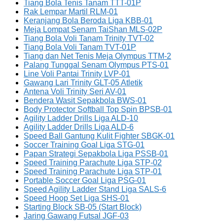
Tiang Bola Tenis Tanam TTT-01P
Rak Lempar Martil RLM-01
Keranjang Bola Beroda Liga KBB-01
Meja Lompat Senam TaiShan MLS-02P
Tiang Bola Voli Tanam Trinity TVT-02
Tiang Bola Voli Tanam TVT-01P
Tiang dan Net Tenis Meja Olympus TTM-2
Palang Tunggal Senam Olympus PTS-01
Line Voli Pantai Trinity LVP-01
Gawang Lari Trinity GLT-05 Atletik
Antena Voli Trinity Seri AV-01
Bendera Wasit Sepakbola BWS-01
Body Protector Softball Top Spin BPSB-01
Agility Ladder Drills Liga ALD-10
Agility Ladder Drills Liga ALD-6
Speed Ball Gantung Kulit Fighter SBGK-01
Soccer Training Goal Liga STG-01
Papan Strategi Sepakbola Liga PSSB-01
Speed Training Parachute Liga STP-02
Speed Training Parachute Liga STP-01
Portable Soccer Goal Liga PSG-01
Speed Agility Ladder Stand Liga SALS-6
Speed Hoop Set Liga SHS-01
Starting Block SB-05 (Start Block)
Jaring Gawang Futsal JGF-03