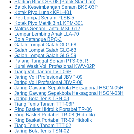
Starting Block SB-08 (Balok Start Lari)
Balok Keseimbangan Senam BKS-03P
Kotak Plyo Lunak KPL-401
Peti Lompat Senam PLSB-5
Kotak Plyo Metrik 3in1 KPM-301
Matras Senam Lantai MSL-612
Lempar Lembing Anak LLA-70
Bola Petanque BPQ-3
Galah Lompat Galah GLG-68
Galah Lompat Galah GLG-63
Galah Lompat Galah GLG-59
Palang Tunggal Senam PTS-05JR
Kursi Wasit Voli Profesional KWV-02P
Tiang Voli Tanam TVT-06P
Jaring Voli Profesional JBVP-09
Jaring Voli Profesional JBVP-08
Jaring Gawang Sepakbola Heksagonal HSGN-05H
Jaring Gawang Sepakbola Heksagonal HSGN-03H
Jaring Bola Tenis TSN-03
Tiang Tenis Tanam TTT-03P
Ring Basket Hidrolik Portabel TR-06
Ring Basket Portabel TR-08 (Hidrolik)
Ring Basket Portabel TR-09 Hidrolik
Tiang Tenis Tanam TTT-02
Jaring Bola Tenis TSN-02