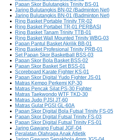
Papan Skor Bulutangkis Trinity BS-01
Jaring Bulutangkis BN-02 (Badminton Net)
Jaring Bulutangkis BN-01 (Badminton Net)
Ring Basket Portable Trinity TR-02
Ring Basket Portabel TR-01 PERBASI
Ring Basket Tanam Trinity TTB-01
Ring Basket Wall Mounted Trinity WBG-03
Papan Pantul Basket Akrilik BB-01
Ring Basket Profesional Trinity PRB-01
Set Papan Skor Basketball BSS-03
Papan Skor Bola Basket BSS-02
Papan Skor Basket Set BSS-01
Scoreboard Karate Fighter KS-01
Papan Skor Digital Yudo Fighter JS-01
Matras Kempo Perkemi KP-30
Matras Pencak Silat PS-30 Fighter
Matras Taekwondo WTF TKD-30
Matras Judo PJSI JT-60
Matras Gulat PGSI GL-60A
Papan Skor Digital Bola Futsal Trinity FS-05
Papan Skor Digital Futsal Trinity FS-03
Papan Skor Digital Futsal Trinity FS-01
Jaring Gawang Futsal JGF-04
Peralatan Olahraga Anak Atletik
Jaring Gawang Sepakbola 4mm JGS-04