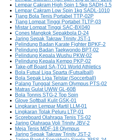
Lempar Cakram High Spin 1.5kg SADH-1.5
Lempar Cakram Low Spin 1kg SADL-1010
Tiang Bola Tenis Portabel TTP-02P
Tiang Lompat Tinggi Portabel TLTP-03
Mistar Lompat Tinggi SAC-BX040
Cones Mangkok Sepakbola D-24
Jaring Sepak Takraw Trinity JST-1
Pelindung Badan Karate Fighter BPKF-2
Pelindung Badan Taekwondo BPT-02
Pelindung Kepala Wushu PKW-02
Pelindung Kepala Kempo PKP-02
Take-off Board SA-TO1 World Athletics
Bola Futsal Liga Sparta (Futsalball)
Bola Sepak Liga Telstar (Soccerball)
Palang Tunggal Senam Olympus PTS-02
Matras Gulat UWW GL-60B
Bola Tonnis STG-2 Top Spin
Glove Softball Kulit GSK-01
Lingkaran Lempar Martil LLM-01
Lingkaran Tolak Peluru LTP-01
Scoreboard Olahraga Tenis TS-02
Jaring Olahraga Voli Trinity JBV-2
Meja Tenis MDF-18 Olympus
Jaring Sepak Takraw Trinity JST-2
Jaring Pantul Sepakbola Single JPSS-24