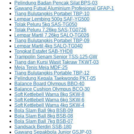
Pelindung Badan Pencak Silat BPS-03
Gawang Futsal Aluminium Profesional GFAP-1
Tiang Bulutangkis Portabel TBP-10
Lempar Lembing 500g SAF-YG500
Tolak Peluru 5kg SAS-TG050
Tolak Peluru 7.26kg SAS-TG0726
Lempar Martil 7.26kg SALQ-TG026
Tiang Bulutangkis Portabel TBP-09
Lempar Martil 4kg SALQ-TG040
Tongkat Estafet SAB-YHD8
Trampolin Senam Senior TSS-125-GW
Tiang dan Kursi Wasit Takraw TKWT-03
Meja Tenis Meja MDF-25
Tiang Bulutangkis Portable TBP-12
Pelindung Kepala Taekwondo PKT-05
Balance Board Olympus BBO-40
Balance Cushion Olympus BCO-30
Soft Kettlebell Warna 8kg SKW-8
Soft Kettlebell Warna 6kg SKW-6
Soft Kettlebell Warna 4kg SKW-4
Bola Slam Ball 9kg BSB-09
Bola Slam Ball 8kg BSB-08
Bola Slam Ball 7kg BSB-07
Sandsack Berdiri SSB-180
Gawang Sepakbola Junior GSJP-03