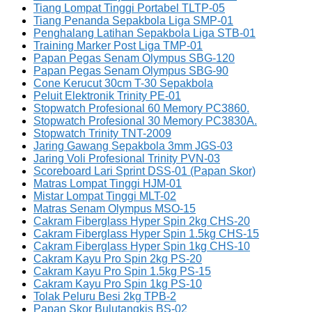
Tiang Lompat Tinggi Portabel TLTP-05
Tiang Penanda Sepakbola Liga SMP-01
Penghalang Latihan Sepakbola Liga STB-01
Training Marker Post Liga TMP-01
Papan Pegas Senam Olympus SBG-120
Papan Pegas Senam Olympus SBG-90
Cone Kerucut 30cm T-30 Sepakbola
Peluit Elektronik Trinity PE-01
Stopwatch Profesional 60 Memory PC3860.
Stopwatch Profesional 30 Memory PC3830A.
Stopwatch Trinity TNT-2009
Jaring Gawang Sepakbola 3mm JGS-03
Jaring Voli Profesional Trinity PVN-03
Scoreboard Lari Sprint DSS-01 (Papan Skor)
Matras Lompat Tinggi HJM-01
Mistar Lompat Tinggi MLT-02
Matras Senam Olympus MSO-15
Cakram Fiberglass Hyper Spin 2kg CHS-20
Cakram Fiberglass Hyper Spin 1.5kg CHS-15
Cakram Fiberglass Hyper Spin 1kg CHS-10
Cakram Kayu Pro Spin 2kg PS-20
Cakram Kayu Pro Spin 1.5kg PS-15
Cakram Kayu Pro Spin 1kg PS-10
Tolak Peluru Besi 2kg TPB-2
Papan Skor Bulutangkis BS-02