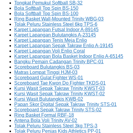
Tongkat Pemukul Softball SB-32
Bola Softball Top Spin BS-150
Bola Softball Top Spin BS-100
Ring Basket Wall-Mounted Trinity WBG-03
Tolak Peluru Stainless Steel 6kg TPS-6
Karpet Lapangan Futsal Indoor A-89145
Karpet Lapangan Bulutangkis A-23145
Karpet Lapangan Tenis Meja Enlio
Karpet Lapangan Sepak Takraw Enlio A-19145
Karpet Lapangan Voli Enlio Coral
Karpet Lapangan Bola Basket Indoor Enlio A-65145
Bangku Pemain Cadangan Trinity BPC-01
Scoreboard Bulutangkis BS-03
Matras Lompat Tinggi HJM-03
Scoreboard Gulat Fighter WS-01
Scoreboard Tae Kwon Do Fighter TKDS-01
Kursi Wasit Sepak Takraw Trinity KWST-03
Kursi Wasit Sepak Takraw Trinity KWST-02
Kursi Wasit Bulutangkis KWB-02
Papan Skor Digital Sepak Takraw Trinity STS-01
Scoreboard Sepak Takraw Trinity STS-02
Ring Basket Formal RBF-18
Antena Bola Voli Trinity AV-02
Tolak Peluru Stainless Steel 3kg TPS-3
Tolak Peluru Penjas Kids Athletics PP-01