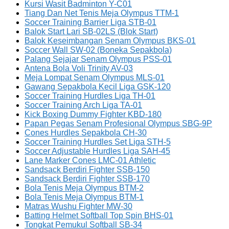
Kursi Wasit Badminton Y-C01
Tiang Dan Net Tenis Meja Olympus TTM-1
Soccer Training Barrier Liga STB-01
Balok Start Lari SB-02LS (Blok Start)
Balok Keseimbangan Senam Olympus BKS-01
Soccer Wall SW-02 (Boneka Sepakbola)
Palang Sejajar Senam Olympus PSS-01
Antena Bola Voli Trinity AV-03
Meja Lompat Senam Olympus MLS-01
Gawang Sepakbola Kecil Liga GSK-120
Soccer Training Hurdles Liga TH-01
Soccer Training Arch Liga TA-01
Kick Boxing Dummy Fighter KBD-180
Papan Pegas Senam Profesional Olympus SBG-9P
Cones Hurdles Sepakbola CH-30
Soccer Training Hurdles Set Liga STH-5
Soccer Adjustable Hurdles Liga SAH-45
Lane Marker Cones LMC-01 Athletic
Sandsack Berdiri Fighter SSB-150
Sandsack Berdiri Fighter SSB-170
Bola Tenis Meja Olympus BTM-2
Bola Tenis Meja Olympus BTM-1
Matras Wushu Fighter MW-30
Batting Helmet Softball Top Spin BHS-01
Tongkat Pemukul Softball SB-34