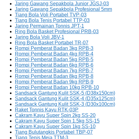
Jaring Gawang Sepakbola Junior JGSJ-03
Jaring Gawang Sepakbola Profesional 5mm
Tiang Bola Voli Portabel TVP-03
Tiang Bola Tenis Portabel TTP-03
Jaring Permainan Tonnis JPT-1
Ring Bola Basket Profesional PRB-03
Jaring Bola Voli JBV-1
Ring Bola Basket Portabel TR-07
Rompi Pemberat Badan 3kg RPB-3
Rompi Pemberat Badan 4kg RPB-4
Rompi Pemberat Badan 5kg RPB-5
Rompi Pemberat Badan 6kg RPB-6
Rompi Pemberat Badan 7kg RPB-7
Rompi Pemberat Badan 8kg RPB-8
Rompi Pemberat Badan 9kg RPB-9
Rompi Pemberat Badan 10kg RPB-10
Sandsack Gantung Kulit SSK-5 (D38x150cm)
Sandsack Gantung Kulit SSK-4 (D35x125cm)
Sandsack Gantung Kulit SSK-3 (D30x100cm)
Raket Tonnis Kayu RTK-03P
Cakram Kayu Super Spin 2kg SS-20
Cakram Kayu Super Spin 1.5kg SS-15
Cakram Kayu Super Spin 1kg SS-10
Tiang Bulutangkis Portabel TBP-07
Tiang Tenis Meja TTM-3