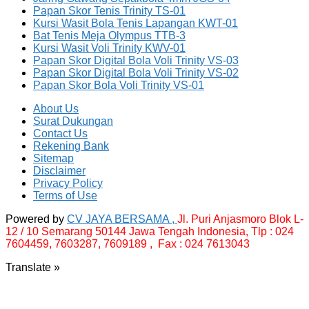
Papan Skor Tenis Trinity TS-01
Kursi Wasit Bola Tenis Lapangan KWT-01
Bat Tenis Meja Olympus TTB-3
Kursi Wasit Voli Trinity KWV-01
Papan Skor Digital Bola Voli Trinity VS-03
Papan Skor Digital Bola Voli Trinity VS-02
Papan Skor Bola Voli Trinity VS-01
About Us
Surat Dukungan
Contact Us
Rekening Bank
Sitemap
Disclaimer
Privacy Policy
Terms of Use
Powered by
CV JAYA BERSAMA ,
Jl. Puri Anjasmoro Blok L-
12 / 10 Semarang 50144 Jawa Tengah Indonesia,
Tlp : 024
7604459, 7603287, 7609189 , Fax : 024 7613043
Translate »