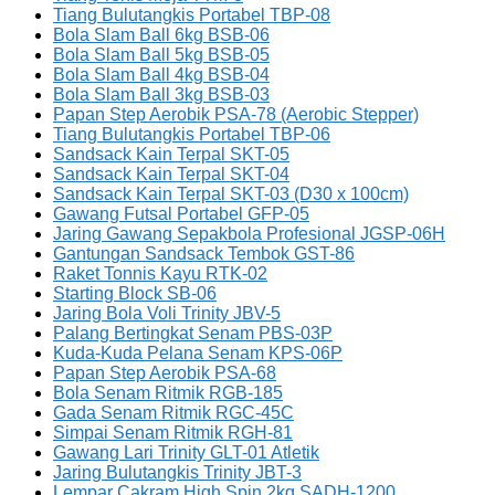
Tiang Bulutangkis Portabel TBP-08
Bola Slam Ball 6kg BSB-06
Bola Slam Ball 5kg BSB-05
Bola Slam Ball 4kg BSB-04
Bola Slam Ball 3kg BSB-03
Papan Step Aerobik PSA-78 (Aerobic Stepper)
Tiang Bulutangkis Portabel TBP-06
Sandsack Kain Terpal SKT-05
Sandsack Kain Terpal SKT-04
Sandsack Kain Terpal SKT-03 (D30 x 100cm)
Gawang Futsal Portabel GFP-05
Jaring Gawang Sepakbola Profesional JGSP-06H
Gantungan Sandsack Tembok GST-86
Raket Tonnis Kayu RTK-02
Starting Block SB-06
Jaring Bola Voli Trinity JBV-5
Palang Bertingkat Senam PBS-03P
Kuda-Kuda Pelana Senam KPS-06P
Papan Step Aerobik PSA-68
Bola Senam Ritmik RGB-185
Gada Senam Ritmik RGC-45C
Simpai Senam Ritmik RGH-81
Gawang Lari Trinity GLT-01 Atletik
Jaring Bulutangkis Trinity JBT-3
Lempar Cakram High Spin 2kg SADH-1200