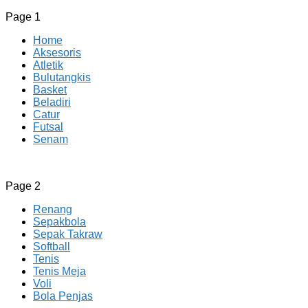
Page 1
Home
Aksesoris
Atletik
Bulutangkis
Basket
Beladiri
Catur
Futsal
Senam
CV JAYA BERSAMA Co Id
Menyediakan Semua Perlengkapan Olahraga Yang
Page 2
Lengkap, Berkualitas Dengan Harga Yang Murah
Renang
Sepakbola
Sepak Takraw
Softball
Tenis
Tenis Meja
Voli
Bola Penjas