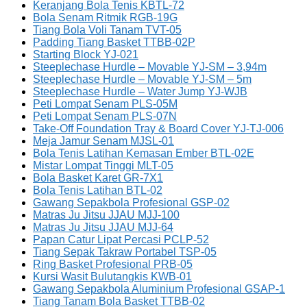
Keranjang Bola Tenis KBTL-72
Bola Senam Ritmik RGB-19G
Tiang Bola Voli Tanam TVT-05
Padding Tiang Basket TTBB-02P
Starting Block YJ-021
Steeplechase Hurdle – Movable YJ-SM – 3,94m
Steeplechase Hurdle – Movable YJ-SM – 5m
Steeplechase Hurdle – Water Jump YJ-WJB
Peti Lompat Senam PLS-05M
Peti Lompat Senam PLS-07N
Take-Off Foundation Tray & Board Cover YJ-TJ-006
Meja Jamur Senam MJSL-01
Bola Tenis Latihan Kemasan Ember BTL-02E
Mistar Lompat Tinggi MLT-05
Bola Basket Karet GR-7X1
Bola Tenis Latihan BTL-02
Gawang Sepakbola Profesional GSP-02
Matras Ju Jitsu JJAU MJJ-100
Matras Ju Jitsu JJAU MJJ-64
Papan Catur Lipat Percasi PCLP-52
Tiang Sepak Takraw Portabel TSP-05
Ring Basket Profesional PRB-05
Kursi Wasit Bulutangkis KWB-01
Gawang Sepakbola Aluminium Profesional GSAP-1
Tiang Tanam Bola Basket TTBB-02