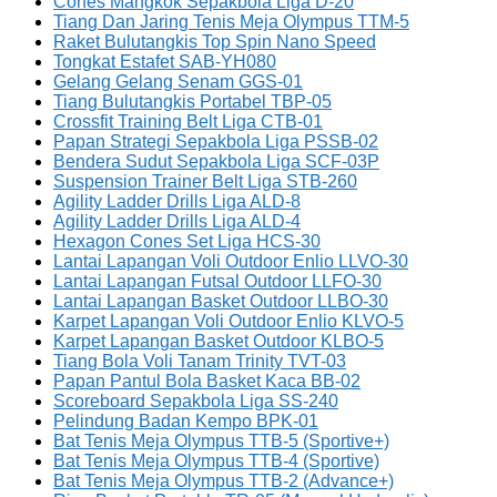
Cones Mangkok Sepakbola Liga D-20
Tiang Dan Jaring Tenis Meja Olympus TTM-5
Raket Bulutangkis Top Spin Nano Speed
Tongkat Estafet SAB-YH080
Gelang Gelang Senam GGS-01
Tiang Bulutangkis Portabel TBP-05
Crossfit Training Belt Liga CTB-01
Papan Strategi Sepakbola Liga PSSB-02
Bendera Sudut Sepakbola Liga SCF-03P
Suspension Trainer Belt Liga STB-260
Agility Ladder Drills Liga ALD-8
Agility Ladder Drills Liga ALD-4
Hexagon Cones Set Liga HCS-30
Lantai Lapangan Voli Outdoor Enlio LLVO-30
Lantai Lapangan Futsal Outdoor LLFO-30
Lantai Lapangan Basket Outdoor LLBO-30
Karpet Lapangan Voli Outdoor Enlio KLVO-5
Karpet Lapangan Basket Outdoor KLBO-5
Tiang Bola Voli Tanam Trinity TVT-03
Papan Pantul Bola Basket Kaca BB-02
Scoreboard Sepakbola Liga SS-240
Pelindung Badan Kempo BPK-01
Bat Tenis Meja Olympus TTB-5 (Sportive+)
Bat Tenis Meja Olympus TTB-4 (Sportive)
Bat Tenis Meja Olympus TTB-2 (Advance+)