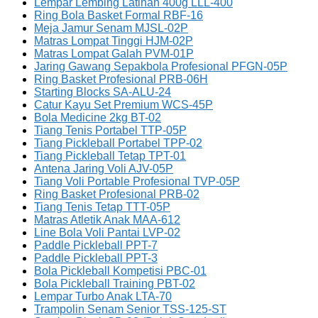
Lempar Lembing Latihan 400g LLL-400
Ring Bola Basket Formal RBF-16
Meja Jamur Senam MJSL-02P
Matras Lompat Tinggi HJM-02P
Matras Lompat Galah PVM-01P
Jaring Gawang Sepakbola Profesional PFGN-05P
Ring Basket Profesional PRB-06H
Starting Blocks SA-ALU-24
Catur Kayu Set Premium WCS-45P
Bola Medicine 2kg BT-02
Tiang Tenis Portabel TTP-05P
Tiang Pickleball Portabel TPP-02
Tiang Pickleball Tetap TPT-01
Antena Jaring Voli AJV-05P
Tiang Voli Portable Profesional TVP-05P
Ring Basket Profesional PRB-02
Tiang Tenis Tetap TTT-05P
Matras Atletik Anak MAA-612
Line Bola Voli Pantai LVP-02
Paddle Pickleball PPT-7
Paddle Pickleball PPT-3
Bola Pickleball Kompetisi PBC-01
Bola Pickleball Training PBT-02
Lempar Turbo Anak LTA-70
Trampolin Senam Senior TSS-125-ST