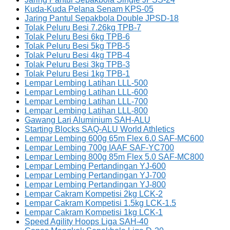
Kuda-Kuda Pelana Senam KPS-05
Jaring Pantul Sepakbola Double JPSD-18
Tolak Peluru Besi 7.26kg TPB-7
Tolak Peluru Besi 6kg TPB-6
Tolak Peluru Besi 5kg TPB-5
Tolak Peluru Besi 4kg TPB-4
Tolak Peluru Besi 3kg TPB-3
Tolak Peluru Besi 1kg TPB-1
Lempar Lembing Latihan LLL-500
Lempar Lembing Latihan LLL-600
Lempar Lembing Latihan LLL-700
Lempar Lembing Latihan LLL-800
Gawang Lari Aluminium SAH-ALU
Starting Blocks SAQ-ALU World Athletics
Lempar Lembing 600g 65m Flex 6.0 SAF-MC600
Lempar Lembing 700g IAAF SAF-YC700
Lempar Lembing 800g 85m Flex 5.0 SAF-MC800
Lempar Lembing Pertandingan YJ-600
Lempar Lembing Pertandingan YJ-700
Lempar Lembing Pertandingan YJ-800
Lempar Cakram Kompetisi 2kg LCK-2
Lempar Cakram Kompetisi 1.5kg LCK-1.5
Lempar Cakram Kompetisi 1kg LCK-1
Speed Agility Hoops Liga SAH-40