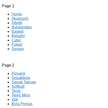
Page 1
Home
Aksesoris
Atletik
Bulutangkis
Basket
Beladiri
Catur
Futsal
Senam
CV JAYA BERSAMA Co Id
Menyediakan Semua Perlengkapan Olahraga Yang Lengkap, 
Page 2
Renang
Sepakbola
Sepak Takraw
Softball
Tenis
Tenis Meja
Voli
Bola Penjas