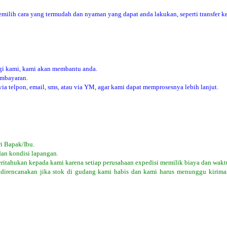
ilih cara yang termudah dan nyaman yang dapat anda lakukan, seperti transfer ke
i kami, kami akan membantu anda.
embayaran.
 telpon, email, sms, atau via YM, agar kami dapat memprosesnya lebih lanjut.
i Bapak/Ibu.
dan kondisi lapangan.
eritahukan kepada kami karena setiap perusahaan expedisi memilik biaya dan wakt
 direncanakan jika stok di gudang kami habis dan kami harus menunggu kiriman