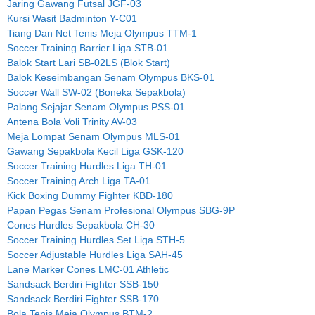
Jaring Gawang Futsal JGF-03
Kursi Wasit Badminton Y-C01
Tiang Dan Net Tenis Meja Olympus TTM-1
Soccer Training Barrier Liga STB-01
Balok Start Lari SB-02LS (Blok Start)
Balok Keseimbangan Senam Olympus BKS-01
Soccer Wall SW-02 (Boneka Sepakbola)
Palang Sejajar Senam Olympus PSS-01
Antena Bola Voli Trinity AV-03
Meja Lompat Senam Olympus MLS-01
Gawang Sepakbola Kecil Liga GSK-120
Soccer Training Hurdles Liga TH-01
Soccer Training Arch Liga TA-01
Kick Boxing Dummy Fighter KBD-180
Papan Pegas Senam Profesional Olympus SBG-9P
Cones Hurdles Sepakbola CH-30
Soccer Training Hurdles Set Liga STH-5
Soccer Adjustable Hurdles Liga SAH-45
Lane Marker Cones LMC-01 Athletic
Sandsack Berdiri Fighter SSB-150
Sandsack Berdiri Fighter SSB-170
Bola Tenis Meja Olympus BTM-2