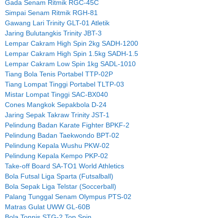
Gada Senam Ritmik RGC-45C
Simpai Senam Ritmik RGH-81
Gawang Lari Trinity GLT-01 Atletik
Jaring Bulutangkis Trinity JBT-3
Lempar Cakram High Spin 2kg SADH-1200
Lempar Cakram High Spin 1.5kg SADH-1.5
Lempar Cakram Low Spin 1kg SADL-1010
Tiang Bola Tenis Portabel TTP-02P
Tiang Lompat Tinggi Portabel TLTP-03
Mistar Lompat Tinggi SAC-BX040
Cones Mangkok Sepakbola D-24
Jaring Sepak Takraw Trinity JST-1
Pelindung Badan Karate Fighter BPKF-2
Pelindung Badan Taekwondo BPT-02
Pelindung Kepala Wushu PKW-02
Pelindung Kepala Kempo PKP-02
Take-off Board SA-TO1 World Athletics
Bola Futsal Liga Sparta (Futsalball)
Bola Sepak Liga Telstar (Soccerball)
Palang Tunggal Senam Olympus PTS-02
Matras Gulat UWW GL-60B
Bola Tonnis STG-2 Top Spin