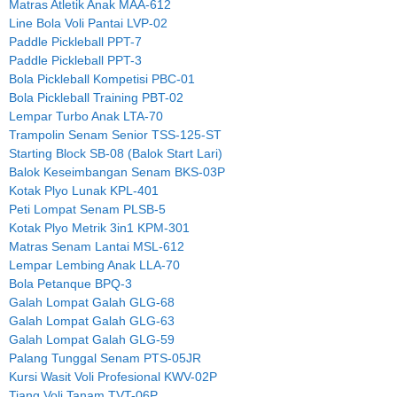
Matras Atletik Anak MAA-612
Line Bola Voli Pantai LVP-02
Paddle Pickleball PPT-7
Paddle Pickleball PPT-3
Bola Pickleball Kompetisi PBC-01
Bola Pickleball Training PBT-02
Lempar Turbo Anak LTA-70
Trampolin Senam Senior TSS-125-ST
Starting Block SB-08 (Balok Start Lari)
Balok Keseimbangan Senam BKS-03P
Kotak Plyo Lunak KPL-401
Peti Lompat Senam PLSB-5
Kotak Plyo Metrik 3in1 KPM-301
Matras Senam Lantai MSL-612
Lempar Lembing Anak LLA-70
Bola Petanque BPQ-3
Galah Lompat Galah GLG-68
Galah Lompat Galah GLG-63
Galah Lompat Galah GLG-59
Palang Tunggal Senam PTS-05JR
Kursi Wasit Voli Profesional KWV-02P
Tiang Voli Tanam TVT-06P