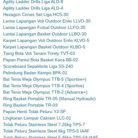
Agility Ladder Drills Liga ALD-8
Agility Ladder Drills Liga ALD-4
Hexagon Cones Set Liga HCS-30
Lantai Lapangan Voli Outdoor Enlio LLVO-30
Lantai Lapangan Futsal Outdoor LLFO-30
Lantai Lapangan Basket Outdoor LLBO-30
Karpet Lapangan Voli Outdoor Enlio KLVO-5
Karpet Lapangan Basket Outdoor KLBO-5
Tiang Bola Voli Tanam Trinity TVT-03
Papan Pantul Bola Basket Kaca BB-02
Scoreboard Sepakbola Liga SS-240
Pelindung Badan Kempo BPK-01
Bat Tenis Meja Olympus TTB-5 (Sportive+)
Bat Tenis Meja Olympus TTB-4 (Sportive)
Bat Tenis Meja Olympus TTB-2 (Advance+)
Ring Basket Portable TR-05 (Manual Hydraulic)
Ring Basket Portable TR-03
Papan Henti Tolak Peluru YJ-SP
Lingkaran Lempar Cakram LLC-01
Tolak Peluru Stainless Steel 7.26kg TPS-7
Tolak Peluru Stainless Steel 6kg TPS-6 IAAF
Tolak Peluru Stainless Steel 5.45kg TPS-5A IAAF