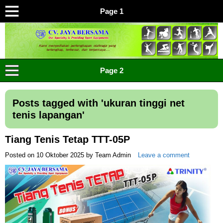
Page 1
CV JAYA BERSAMA Co Id
Menyediakan Semua Perlengkapan Olahraga Yang
Page 2
Lengkap, Berkualitas Dengan Harga Yang Murah
Posts tagged with '
ukuran tinggi net
tenis lapangan
'
Tiang Tenis Tetap TTT-05P
Posted on
10 Oktober 2025
by
Team Admin
Leave a comment