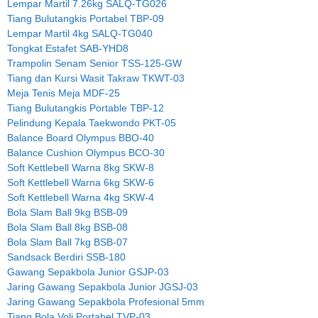
Lempar Martil 7.26kg SALQ-TG026
Tiang Bulutangkis Portabel TBP-09
Lempar Martil 4kg SALQ-TG040
Tongkat Estafet SAB-YHD8
Trampolin Senam Senior TSS-125-GW
Tiang dan Kursi Wasit Takraw TKWT-03
Meja Tenis Meja MDF-25
Tiang Bulutangkis Portable TBP-12
Pelindung Kepala Taekwondo PKT-05
Balance Board Olympus BBO-40
Balance Cushion Olympus BCO-30
Soft Kettlebell Warna 8kg SKW-8
Soft Kettlebell Warna 6kg SKW-6
Soft Kettlebell Warna 4kg SKW-4
Bola Slam Ball 9kg BSB-09
Bola Slam Ball 8kg BSB-08
Bola Slam Ball 7kg BSB-07
Sandsack Berdiri SSB-180
Gawang Sepakbola Junior GSJP-03
Jaring Gawang Sepakbola Junior JGSJ-03
Jaring Gawang Sepakbola Profesional 5mm
Tiang Bola Voli Portabel TVP-03