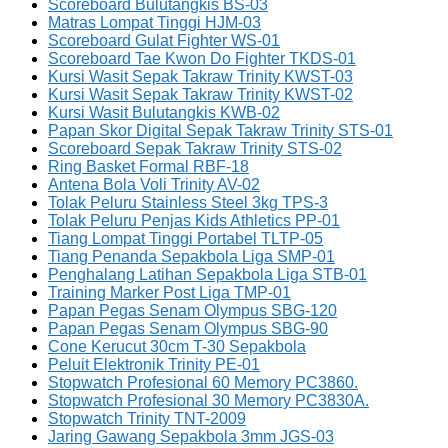
Scoreboard Bulutangkis BS-03
Matras Lompat Tinggi HJM-03
Scoreboard Gulat Fighter WS-01
Scoreboard Tae Kwon Do Fighter TKDS-01
Kursi Wasit Sepak Takraw Trinity KWST-03
Kursi Wasit Sepak Takraw Trinity KWST-02
Kursi Wasit Bulutangkis KWB-02
Papan Skor Digital Sepak Takraw Trinity STS-01
Scoreboard Sepak Takraw Trinity STS-02
Ring Basket Formal RBF-18
Antena Bola Voli Trinity AV-02
Tolak Peluru Stainless Steel 3kg TPS-3
Tolak Peluru Penjas Kids Athletics PP-01
Tiang Lompat Tinggi Portabel TLTP-05
Tiang Penanda Sepakbola Liga SMP-01
Penghalang Latihan Sepakbola Liga STB-01
Training Marker Post Liga TMP-01
Papan Pegas Senam Olympus SBG-120
Papan Pegas Senam Olympus SBG-90
Cone Kerucut 30cm T-30 Sepakbola
Peluit Elektronik Trinity PE-01
Stopwatch Profesional 60 Memory PC3860.
Stopwatch Profesional 30 Memory PC3830A.
Stopwatch Trinity TNT-2009
Jaring Gawang Sepakbola 3mm JGS-03