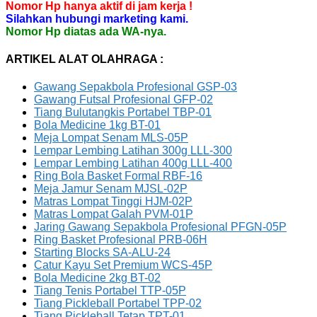
Nomor Hp hanya aktif di jam kerja !
Silahkan hubungi marketing kami.
Nomor Hp diatas ada WA-nya.
ARTIKEL ALAT OLAHRAGA :
Gawang Sepakbola Profesional GSP-03
Gawang Futsal Profesional GFP-02
Tiang Bulutangkis Portabel TBP-01
Bola Medicine 1kg BT-01
Meja Lompat Senam MLS-05P
Lempar Lembing Latihan 300g LLL-300
Lempar Lembing Latihan 400g LLL-400
Ring Bola Basket Formal RBF-16
Meja Jamur Senam MJSL-02P
Matras Lompat Tinggi HJM-02P
Matras Lompat Galah PVM-01P
Jaring Gawang Sepakbola Profesional PFGN-05P
Ring Basket Profesional PRB-06H
Starting Blocks SA-ALU-24
Catur Kayu Set Premium WCS-45P
Bola Medicine 2kg BT-02
Tiang Tenis Portabel TTP-05P
Tiang Pickleball Portabel TPP-02
Tiang Pickleball Tetap TPT-01