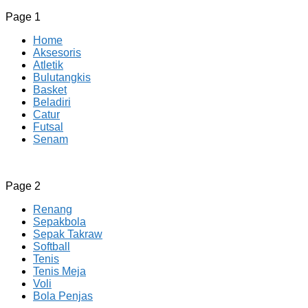
Page 1
Home
Aksesoris
Atletik
Bulutangkis
Basket
Beladiri
Catur
Futsal
Senam
CV JAYA BERSAMA Co Id
Menyediakan Semua Perlengkapan Olahraga Yang
Page 2
Lengkap, Berkualitas Dengan Harga Yang Murah
Renang
Sepakbola
Sepak Takraw
Softball
Tenis
Tenis Meja
Voli
Bola Penjas