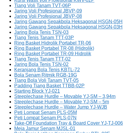
Kursi Wasit Voli Profesional KWV-02P
Tiang Voli Tanam TVT-06P
Jaring Voli Profesional JBVP-09
Jaring Voli Profesional JBVP-08
Jaring Gawang Sepakbola Heksagonal HSGN-05H
Jaring Gawang Sepakbola Heksagonal HSGN-03H
Jaring Bola Tenis TSN-03
Tiang Tenis Tanam TTT-03P
Ring Basket Hidrolik Portabel TR-06
Ring Basket Portabel TR-08 (Hidrolik)
Ring Basket Portabel TR-09 Hidrolik
Tiang Tenis Tanam TTT-02
Jaring Bola Tenis TSN-02
Keranjang Bola Tenis KBTL-72
Bola Senam Ritmik RGB-19G
Tiang Bola Voli Tanam TVT-05
Padding Tiang Basket TTBB-02P
Starting Block YJ-021
Steeplechase Hurdle – Movable YJ-SM – 3,94m
Steeplechase Hurdle – Movable YJ-SM – 5m
Steeplechase Hurdle – Water Jump YJ-WJB
Peti Lompat Senam PLS-05M
Peti Lompat Senam PLS-07N
Take-Off Foundation Tray & Board Cover YJ-TJ-006
Meja Jamur Senam MJSL-01