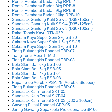
Rompi Pemberat Badan 7kg RPB-7
Rompi Pemberat Badan 8kg RPB-8
Rompi Pemberat Badan 9kg RPB-9
Rompi Pemberat Badan 10kg RPB-10
Sandsack Gantung Kulit SSK-5 (D38x150cm)
Sandsack Gantung Kulit SSK-4 (D35x125cm)
Sandsack Gantung Kulit SSK-3 (D30x100cm)
Raket Tonnis Kayu RTK-03P
Cakram Kayu Super Spin 2kg SS-20
Cakram Kayu Super Spin 1.5kg SS-15
Cakram Kayu Super Spin 1kg SS-10
Tiang Bulutangkis Portabel TBP-07
Tiang Tenis Meja TTM-3
Tiang Bulutangkis Portabel TBP-08
Bola Slam Ball 6kg BSB-06
Bola Slam Ball 5kg BSB-05
Bola Slam Ball 4kg BSB-04
Bola Slam Ball 3kg BSB-03
Papan Step Aerobik PSA-78 (Aerobic Stepper)
Tiang Bulutangkis Portabel TBP-06
Sandsack Kain Terpal SKT-05
Sandsack Kain Terpal SKT-04
Sandsack Kain Terpal SKT-03 (D30 x 100cm)
Gawang Futsal Portabel GFP-05
Jaring Gawang Sepakbola Profesional JGSP-06H