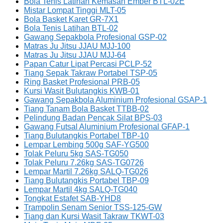
Bola Tenis Latihan Kemasan Ember BTL-02E
Mistar Lompat Tinggi MLT-05
Bola Basket Karet GR-7X1
Bola Tenis Latihan BTL-02
Gawang Sepakbola Profesional GSP-02
Matras Ju Jitsu JJAU MJJ-100
Matras Ju Jitsu JJAU MJJ-64
Papan Catur Lipat Percasi PCLP-52
Tiang Sepak Takraw Portabel TSP-05
Ring Basket Profesional PRB-05
Kursi Wasit Bulutangkis KWB-01
Gawang Sepakbola Aluminium Profesional GSAP-1
Tiang Tanam Bola Basket TTBB-02
Pelindung Badan Pencak Silat BPS-03
Gawang Futsal Aluminium Profesional GFAP-1
Tiang Bulutangkis Portabel TBP-10
Lempar Lembing 500g SAF-YG500
Tolak Peluru 5kg SAS-TG050
Tolak Peluru 7.26kg SAS-TG0726
Lempar Martil 7.26kg SALQ-TG026
Tiang Bulutangkis Portabel TBP-09
Lempar Martil 4kg SALQ-TG040
Tongkat Estafet SAB-YHD8
Trampolin Senam Senior TSS-125-GW
Tiang dan Kursi Wasit Takraw TKWT-03