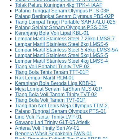
Tolak Peluru Kuningan 4kg TPK-4 IAAF
Palang Tunggal Senam Olympus PTS-03P
Palang Bertingkat Senam Olympus PBS-02P
Tiang Lompat Tinggi Portable SAHJ-ALU-025
Palang Sejajar Senam Olympus PSS-02P
Keranjang Bola Voli Lipat KBL-01
Lempar Martil Stainless Steel 7.26kg LMSS-7
Lempar Martil Stainless Steel 6kg LMSS-6
Lempar Martil Stainless Steel 5.45kg LMSS-5A
Lempar Martil Stainless Steel 5kg LMSS-5
Lempar Martil Stainless Steel 4kg LMSS-4
Tiang Voli Portabel Trinity TVP-02
Tiang Bola Tenis Tanam TTT-01P
Rak Lempar Martil RLM-01
Keranjang Bola Beroda Liga KBB-01
Meja Lompat Senam TaiShan MLS-02P
Tiang Bola Voli Tanam Trinity TVT-02
Tiang Bola Voli Tanam TVT-01P
Tiang dan Net Tenis Meja Olympus TTM-2
Palang Tunggal Senam Olympus PTS-01
Line Voli Pantai Trinity LVP-01
Gawang Lari Trinity GLT-05 Atletik
Antena Voli Trinity Seri AV-01
Bendera Wasit Sepakbola BWS-01