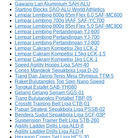
Gawang Lari Aluminium SAH-ALU
Starting Blocks SAQ-ALU World Athletics
Lempar Lembing 600g 65m Flex 6.0 SAF-MC600
Lempar Lembing 700g IAAF SAF-YC700
Lempar Lembing 800g 85m Flex 5.0 SAF-MC800
Lempar Lembing Pertandingan YJ-600
Lempar Lembing Pertandingan YJ-700
Lempar Lembing Pertandingan YJ-800
Lempar Cakram Kompetisi 2kg LCK-2
Lempar Cakram Kompetisi 1.5kg LCK-1.5
Lempar Cakram Kompetisi 1kg LCK-1
Speed Agility Hoops Liga SAH-40
Cones Mangkok Sepakbola Liga D-20
Tiang Dan Jaring Tenis Meja Olympus TTM-5
Raket Bulutangkis Top Spin Nano Speed
Tongkat Estafet SAB-YH080
Gelang Gelang Senam GGS-01
Tiang Bulutangkis Portabel TBP-05
Crossfit Training Belt Liga CTB-01
Papan Strategi Sepakbola Liga PSSB-02
Bendera Sudut Sepakbola Liga SCF-03P
Suspension Trainer Belt Liga STB-260
Agility Ladder Drills Liga ALD-8
Agility Ladder Drills Liga ALD-4
Hexagon Cones Set Liga HCS-30