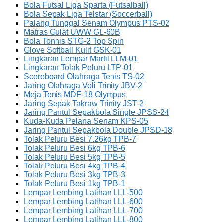
Bola Futsal Liga Sparta (Futsalball)
Bola Sepak Liga Telstar (Soccerball)
Palang Tunggal Senam Olympus PTS-02
Matras Gulat UWW GL-60B
Bola Tonnis STG-2 Top Spin
Glove Softball Kulit GSK-01
Lingkaran Lempar Martil LLM-01
Lingkaran Tolak Peluru LTP-01
Scoreboard Olahraga Tenis TS-02
Jaring Olahraga Voli Trinity JBV-2
Meja Tenis MDF-18 Olympus
Jaring Sepak Takraw Trinity JST-2
Jaring Pantul Sepakbola Single JPSS-24
Kuda-Kuda Pelana Senam KPS-05
Jaring Pantul Sepakbola Double JPSD-18
Tolak Peluru Besi 7.26kg TPB-7
Tolak Peluru Besi 6kg TPB-6
Tolak Peluru Besi 5kg TPB-5
Tolak Peluru Besi 4kg TPB-4
Tolak Peluru Besi 3kg TPB-3
Tolak Peluru Besi 1kg TPB-1
Lempar Lembing Latihan LLL-500
Lempar Lembing Latihan LLL-600
Lempar Lembing Latihan LLL-700
Lempar Lembing Latihan LLL-800