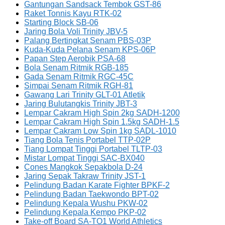
Gantungan Sandsack Tembok GST-86
Raket Tonnis Kayu RTK-02
Starting Block SB-06
Jaring Bola Voli Trinity JBV-5
Palang Bertingkat Senam PBS-03P
Kuda-Kuda Pelana Senam KPS-06P
Papan Step Aerobik PSA-68
Bola Senam Ritmik RGB-185
Gada Senam Ritmik RGC-45C
Simpai Senam Ritmik RGH-81
Gawang Lari Trinity GLT-01 Atletik
Jaring Bulutangkis Trinity JBT-3
Lempar Cakram High Spin 2kg SADH-1200
Lempar Cakram High Spin 1.5kg SADH-1.5
Lempar Cakram Low Spin 1kg SADL-1010
Tiang Bola Tenis Portabel TTP-02P
Tiang Lompat Tinggi Portabel TLTP-03
Mistar Lompat Tinggi SAC-BX040
Cones Mangkok Sepakbola D-24
Jaring Sepak Takraw Trinity JST-1
Pelindung Badan Karate Fighter BPKF-2
Pelindung Badan Taekwondo BPT-02
Pelindung Kepala Wushu PKW-02
Pelindung Kepala Kempo PKP-02
Take-off Board SA-TO1 World Athletics