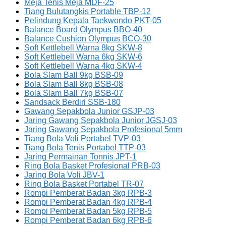
Meja Tenis Meja MDF-25
Tiang Bulutangkis Portable TBP-12
Pelindung Kepala Taekwondo PKT-05
Balance Board Olympus BBO-40
Balance Cushion Olympus BCO-30
Soft Kettlebell Warna 8kg SKW-8
Soft Kettlebell Warna 6kg SKW-6
Soft Kettlebell Warna 4kg SKW-4
Bola Slam Ball 9kg BSB-09
Bola Slam Ball 8kg BSB-08
Bola Slam Ball 7kg BSB-07
Sandsack Berdiri SSB-180
Gawang Sepakbola Junior GSJP-03
Jaring Gawang Sepakbola Junior JGSJ-03
Jaring Gawang Sepakbola Profesional 5mm
Tiang Bola Voli Portabel TVP-03
Tiang Bola Tenis Portabel TTP-03
Jaring Permainan Tonnis JPT-1
Ring Bola Basket Profesional PRB-03
Jaring Bola Voli JBV-1
Ring Bola Basket Portabel TR-07
Rompi Pemberat Badan 3kg RPB-3
Rompi Pemberat Badan 4kg RPB-4
Rompi Pemberat Badan 5kg RPB-5
Rompi Pemberat Badan 6kg RPB-6