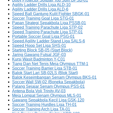
Body Protector Softball Top Spin BPSB-01
Agility Ladder Drills Liga ALD-10
Agility Ladder Drills Liga ALD-6
Speed Ball Gantung Kulit Fighter SBGK-01
Soccer Training Goal Liga STG-01
Papan Strategi Sepakbola Liga PSSB-01
Speed Training Parachute Liga STP-02
Speed Training Parachute Liga STP-01
Portable Soccer Goal Liga PSG-01
Speed Agility Ladder Stand Liga SALS-6
Speed Hoop Set Liga SHS-01
Starting Block SB-05 (Start Block)
Jaring Gawang Futsal JGF-03
Kursi Wasit Badminton Y-C01
Tiang Dan Net Tenis Meja Olympus TTM-1
Soccer Training Barrier Liga STB-01
Balok Start Lari SB-02LS (Blok Start)
Balok Keseimbangan Senam Olympus BKS-01
Soccer Wall SW-02 (Boneka Sepakbola)
Palang Sejajar Senam Olympus PSS-01
Antena Bola Voli Trinity AV-03
Meja Lompat Senam Olympus MLS-01
Gawang Sepakbola Kecil Liga GSK-120
Soccer Training Hurdles Liga TH-01
Soccer Training Arch Liga TA-01