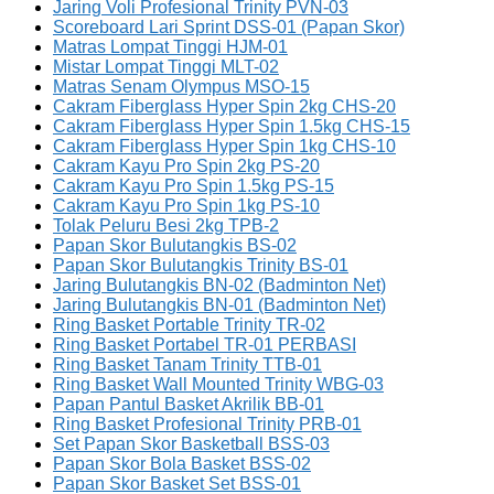
Jaring Voli Profesional Trinity PVN-03
Scoreboard Lari Sprint DSS-01 (Papan Skor)
Matras Lompat Tinggi HJM-01
Mistar Lompat Tinggi MLT-02
Matras Senam Olympus MSO-15
Cakram Fiberglass Hyper Spin 2kg CHS-20
Cakram Fiberglass Hyper Spin 1.5kg CHS-15
Cakram Fiberglass Hyper Spin 1kg CHS-10
Cakram Kayu Pro Spin 2kg PS-20
Cakram Kayu Pro Spin 1.5kg PS-15
Cakram Kayu Pro Spin 1kg PS-10
Tolak Peluru Besi 2kg TPB-2
Papan Skor Bulutangkis BS-02
Papan Skor Bulutangkis Trinity BS-01
Jaring Bulutangkis BN-02 (Badminton Net)
Jaring Bulutangkis BN-01 (Badminton Net)
Ring Basket Portable Trinity TR-02
Ring Basket Portabel TR-01 PERBASI
Ring Basket Tanam Trinity TTB-01
Ring Basket Wall Mounted Trinity WBG-03
Papan Pantul Basket Akrilik BB-01
Ring Basket Profesional Trinity PRB-01
Set Papan Skor Basketball BSS-03
Papan Skor Bola Basket BSS-02
Papan Skor Basket Set BSS-01