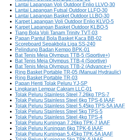
Lantai Lapangan Voli Outdoor Enlio LLVO-30
Lantai Lapangan Futsal Outdoor LLFO-30
Lantai Lapangan Basket Outdoor LLBO-30
Karpet Lapangan Voli Outdoor Enlio KLVO-5
Karpet Lapangan Basket Outdoor KLBO-5
Tiang Bola Voli Tanam Trinity TVT-03
Papan Pantul Bola Basket Kaca BB-02
Scoreboard Sepakbola Liga SS-240
Pelindung Badan Kempo BPK-01
Bat Tenis Meja Olympus TTB-5 (Sportive+)
Bat Tenis Meja Olympus TTB-4 (Sportive)
Bat Tenis Meja Olympus TTB-2 (Advance+)
Ring Basket Portable TR-05 (Manual Hydraulic)
Ring Basket Portable TR-03
Papan Henti Tolak Peluru YJ-SP
Lingkaran Lempar Cakram LLC-01
Tolak Peluru Stainless Steel 7.26kg TPS-7
Tolak Peluru Stainless Steel 6kg TPS-6 IAAF
Tolak Peluru Stainless Steel 5.45kg TPS-5A IAAF
Tolak Peluru Stainless Steel 5kg TPS-5
Tolak Peluru Stainless Steel 4kg TPS-4
Tolak Peluru Kuningan 7.26kg TPK-7 IAAF
Tolak Peluru Kuningan 6kg TPK-6 IAAF
Tolak Peluru Kuningan 5.45kg TPK-5A IAAF
Tolak Peluru Kuningan 5kg TPK-5 IAAF