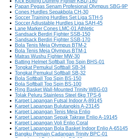
Kick Boxing Dummy Fighter KBD-180
Papan Pegas Senam Profesional Olympus SBG-9P
Cones Hurdles Sepakbola CH-30
Soccer Training Hurdles Set Liga STH-5
Soccer Adjustable Hurdles Liga SAH-45
Lane Marker Cones LMC-01 Athletic
Sandsack Berdiri Fighter SSB-150
Sandsack Berdiri Fighter SSB-170
Bola Tenis Meja Olympus BTM-2
Bola Tenis Meja Olympus BTM-1
Matras Wushu Fighter MW-30
Batting Helmet Softball Top Spin BHS-01
Tongkat Pemukul Softball SB-34
Tongkat Pemukul Softball SB-32
Bola Softball Top Spin BS-150
Bola Softball Top Spin BS-100
Ring Basket Wall-Mounted Trinity WBG-03
Tolak Peluru Stainless Steel 6kg TPS-6
Karpet Lapangan Futsal Indoor A-89145
Karpet Lapangan Bulutangkis A-23145
Karpet Lapangan Tenis Meja Enlio
Karpet Lapangan Sepak Takraw Enlio A-19145
Karpet Lapangan Voli Enlio Coral
Karpet Lapangan Bola Basket Indoor Enlio A-65145
Bangku Pemain Cadangan Trinity BPC-01