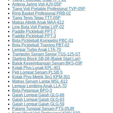
Antena Jaring Voli AJV-05P
Tiang Voli Portable Profesional TVP-05P
Ring Basket Profesional PRB-02
Tiang Tenis Tetap TTT-05P
Matras Atletik Anak MAA-612
Line Bola Voli Pantai LVP-02
Paddle Pickleball PPT-7
Paddle Pickleball PPT-3
Bola Pickleball Kompetisi PBC-01
Bola Pickleball Training PBT-02
Lempar Turbo Anak LTA-70
Trampolin Senam Senior TSS-125-ST
Starting Block SB-08 (Balok Start Lari)
Balok Keseimbangan Senam BKS-03P
Kotak Plyo Lunak KPL-401
Peti Lompat Senam PLSB-5
Kotak Plyo Metrik 3in1 KPM-301
Matras Senam Lantai MSL-612
Lempar Lembing Anak LLA-70
Bola Petanque BPQ-3
Galah Lompat Galah GLG-68
Galah Lompat Galah GLG-63
Galah Lompat Galah GLG-59
Palang Tunggal Senam PTS-05JR