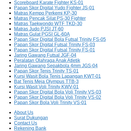
Scoreboard Karate Fighter KS-01
Papan Skor Digital Yudo Fighter JS-01
Matras Kempo Perkemi KP-30
Matras Pencak Silat PS-30 Fighter
Matras Taekwondo WTF TKD-30
Matras Judo PJSI JT-60
Matras Gulat PGSI GL-60A
Papan Skor Digital Bola Futsal Trinity FS-05
Papan Skor Digital Futsal Trinity FS-03
Papan Skor Digital Futsal Trinity FS-01
Jaring Gawang Futsal JGF-04
Peralatan Olahraga Anak Atletik
Jaring Gawang Sepakbola 4mm JGS-04
Papan Skor Tenis Trinity TS-01
Kursi Wasit Bola Tenis Lapangan KWT-01
Bat Tenis Meja Olympus TTB-3
Kursi Wasit Voli Trinity KWV-01
Papan Skor Digital Bola Voli Trinity VS-03
Papan Skor Digital Bola Voli Trinity VS-02
Papan Skor Bola Voli Trinity VS-01
About Us
Surat Dukungan
Contact Us
Rekening Bank