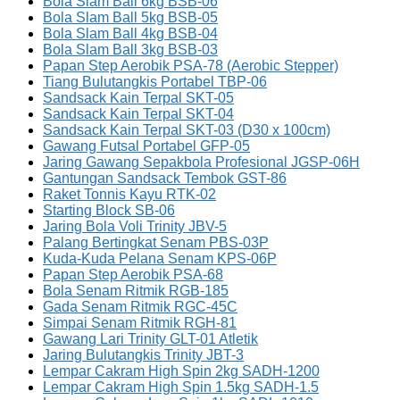
Bola Slam Ball 6kg BSB-06
Bola Slam Ball 5kg BSB-05
Bola Slam Ball 4kg BSB-04
Bola Slam Ball 3kg BSB-03
Papan Step Aerobik PSA-78 (Aerobic Stepper)
Tiang Bulutangkis Portabel TBP-06
Sandsack Kain Terpal SKT-05
Sandsack Kain Terpal SKT-04
Sandsack Kain Terpal SKT-03 (D30 x 100cm)
Gawang Futsal Portabel GFP-05
Jaring Gawang Sepakbola Profesional JGSP-06H
Gantungan Sandsack Tembok GST-86
Raket Tonnis Kayu RTK-02
Starting Block SB-06
Jaring Bola Voli Trinity JBV-5
Palang Bertingkat Senam PBS-03P
Kuda-Kuda Pelana Senam KPS-06P
Papan Step Aerobik PSA-68
Bola Senam Ritmik RGB-185
Gada Senam Ritmik RGC-45C
Simpai Senam Ritmik RGH-81
Gawang Lari Trinity GLT-01 Atletik
Jaring Bulutangkis Trinity JBT-3
Lempar Cakram High Spin 2kg SADH-1200
Lempar Cakram High Spin 1.5kg SADH-1.5