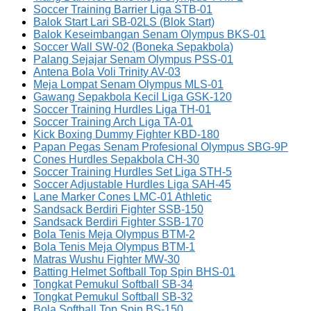
Soccer Training Barrier Liga STB-01
Balok Start Lari SB-02LS (Blok Start)
Balok Keseimbangan Senam Olympus BKS-01
Soccer Wall SW-02 (Boneka Sepakbola)
Palang Sejajar Senam Olympus PSS-01
Antena Bola Voli Trinity AV-03
Meja Lompat Senam Olympus MLS-01
Gawang Sepakbola Kecil Liga GSK-120
Soccer Training Hurdles Liga TH-01
Soccer Training Arch Liga TA-01
Kick Boxing Dummy Fighter KBD-180
Papan Pegas Senam Profesional Olympus SBG-9P
Cones Hurdles Sepakbola CH-30
Soccer Training Hurdles Set Liga STH-5
Soccer Adjustable Hurdles Liga SAH-45
Lane Marker Cones LMC-01 Athletic
Sandsack Berdiri Fighter SSB-150
Sandsack Berdiri Fighter SSB-170
Bola Tenis Meja Olympus BTM-2
Bola Tenis Meja Olympus BTM-1
Matras Wushu Fighter MW-30
Batting Helmet Softball Top Spin BHS-01
Tongkat Pemukul Softball SB-34
Tongkat Pemukul Softball SB-32
Bola Softball Top Spin BS-150