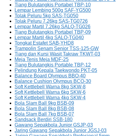
Tiang Bulutangkis Portabel TBP-10
Lempar Lembing 500g SAF-YG500
Tolak Peluru 5kg SAS-TG050
Tolak Peluru 7.26kg SAS-TG0726
Lempar Martil 7.26kg SALQ-TG026
Tiang Bulutangkis Portabel TBP-09
Lempar Martil 4kg SALQ-TG040
Tongkat Estafet SAB-YHD8
Trampolin Senam Senior TSS-125-GW
Tiang dan Kursi Wasit Takraw TKWT-03
Meja Tenis Meja MDF-25
Tiang Bulutangkis Portable TBP-12
Pelindung Kepala Taekwondo PKT-05
Balance Board Olympus BBO-40
Balance Cushion Olympus BCO-30
Soft Kettlebell Warna 8kg SKW-8
Soft Kettlebell Warna 6kg SKW-6
Soft Kettlebell Warna 4kg SKW-4
Bola Slam Ball 9kg BSB-09
Bola Slam Ball 8kg BSB-08
Bola Slam Ball 7kg BSB-07
Sandsack Berdiri SSB-180
Gawang Sepakbola Junior GSJP-03
Jaring Gawang Sepakbola Junior JGSJ-03
Jaring Gawang Sepakbola Profesional 5mm