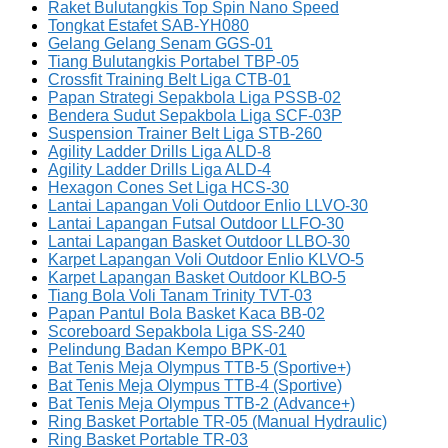
Raket Bulutangkis Top Spin Nano Speed
Tongkat Estafet SAB-YH080
Gelang Gelang Senam GGS-01
Tiang Bulutangkis Portabel TBP-05
Crossfit Training Belt Liga CTB-01
Papan Strategi Sepakbola Liga PSSB-02
Bendera Sudut Sepakbola Liga SCF-03P
Suspension Trainer Belt Liga STB-260
Agility Ladder Drills Liga ALD-8
Agility Ladder Drills Liga ALD-4
Hexagon Cones Set Liga HCS-30
Lantai Lapangan Voli Outdoor Enlio LLVO-30
Lantai Lapangan Futsal Outdoor LLFO-30
Lantai Lapangan Basket Outdoor LLBO-30
Karpet Lapangan Voli Outdoor Enlio KLVO-5
Karpet Lapangan Basket Outdoor KLBO-5
Tiang Bola Voli Tanam Trinity TVT-03
Papan Pantul Bola Basket Kaca BB-02
Scoreboard Sepakbola Liga SS-240
Pelindung Badan Kempo BPK-01
Bat Tenis Meja Olympus TTB-5 (Sportive+)
Bat Tenis Meja Olympus TTB-4 (Sportive)
Bat Tenis Meja Olympus TTB-2 (Advance+)
Ring Basket Portable TR-05 (Manual Hydraulic)
Ring Basket Portable TR-03