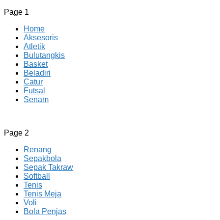
Page 1
Home
Aksesoris
Atletik
Bulutangkis
Basket
Beladiri
Catur
Futsal
Senam
CV JAYA BERSAMA Co Id
Menyediakan Semua Perlengkapan Olahraga Yang
Page 2
Lengkap, Berkualitas Dengan Harga Yang Murah
Renang
Sepakbola
Sepak Takraw
Softball
Tenis
Tenis Meja
Voli
Bola Penjas