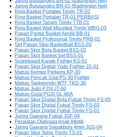
Jaring Bulutangkis BN-02 (Badminton Net)
Jaring Bulutangkis BN-01 (Badminton Net)
Ring Basket Portable Trinity TR-02
Ring Basket Portabel TR-01 PERBASI
Ring Basket Tanam Trinity TTB-01
Ring Basket Wall Mounted Trinity WBG-03
Papan Pantul Basket Akrilik BB-01
Ring Basket Profesional Trinity PRB-01
Set Papan Skor Basketball BSS-03
Papan Skor Bola Basket BSS-02
Papan Skor Basket Set BSS-01
Scoreboard Karate Fighter KS-01
Papan Skor Digital Yudo Fighter JS-01
Matras Kempo Perkemi KP-30
Matras Pencak Silat PS-30 Fighter
Matras Taekwondo WTF TKD-30
Matras Judo PJSI JT-60
Matras Gulat PGSI GL-60A
Papan Skor Digital Bola Futsal Trinity FS-05
Papan Skor Digital Futsal Trinity FS-03
Papan Skor Digital Futsal Trinity FS-01
Jaring Gawang Futsal JGF-04
Peralatan Olahraga Anak Atletik
Jaring Gawang Sepakbola 4mm JGS-04
Papan Skor Tenis Trinity TS-01