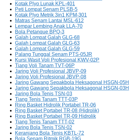
Kotak Plyo Lunak KPL-401
Peti Lompat Senam PLSB-5
Kotak Plyo Metrik 3in1 KPM-301
Matras Senam Lantai MSL-612
Lempar Lembing Anak LLA-70
Bola Petanque BPQ-3
Galah Lompat Galah GLG-68
Galah Lompat Galah GLG-63
Galah Lompat Galah GLG-59
Palang Tunggal Senam PTS-05JR
Kursi Wasit Voli Profesional KWV-02P
Tiang Voli Tanam TVT-06P
Jaring Voli Profesional JBVP-09
Jaring Voli Profesional JBVP-08
Jaring Gawang Sepakbola Heksagonal HSGN-05H
Jaring Gawang Sepakbola Heksagonal HSGN-03H
Jaring Bola Tenis TSN-03
Tiang Tenis Tanam TTT-03P
Ring Basket Hidrolik Portabel TR-06
Ring Basket Portabel TR-08 (Hidrolik)
Ring Basket Portabel TR-09 Hidrolik
Tiang Tenis Tanam TTT-02
Jaring Bola Tenis TSN-02
Keranjang Bola Tenis KBTL-72
Bola Senam Ritmik RGB-19G