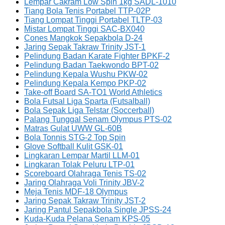
Lempar Cakram Low Spin 1kg SADL-1010
Tiang Bola Tenis Portabel TTP-02P
Tiang Lompat Tinggi Portabel TLTP-03
Mistar Lompat Tinggi SAC-BX040
Cones Mangkok Sepakbola D-24
Jaring Sepak Takraw Trinity JST-1
Pelindung Badan Karate Fighter BPKF-2
Pelindung Badan Taekwondo BPT-02
Pelindung Kepala Wushu PKW-02
Pelindung Kepala Kempo PKP-02
Take-off Board SA-TO1 World Athletics
Bola Futsal Liga Sparta (Futsalball)
Bola Sepak Liga Telstar (Soccerball)
Palang Tunggal Senam Olympus PTS-02
Matras Gulat UWW GL-60B
Bola Tonnis STG-2 Top Spin
Glove Softball Kulit GSK-01
Lingkaran Lempar Martil LLM-01
Lingkaran Tolak Peluru LTP-01
Scoreboard Olahraga Tenis TS-02
Jaring Olahraga Voli Trinity JBV-2
Meja Tenis MDF-18 Olympus
Jaring Sepak Takraw Trinity JST-2
Jaring Pantul Sepakbola Single JPSS-24
Kuda-Kuda Pelana Senam KPS-05