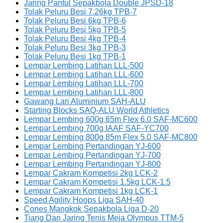
Jaring Pantul Sepakbola Double JPSD-18
Tolak Peluru Besi 7.26kg TPB-7
Tolak Peluru Besi 6kg TPB-6
Tolak Peluru Besi 5kg TPB-5
Tolak Peluru Besi 4kg TPB-4
Tolak Peluru Besi 3kg TPB-3
Tolak Peluru Besi 1kg TPB-1
Lempar Lembing Latihan LLL-500
Lempar Lembing Latihan LLL-600
Lempar Lembing Latihan LLL-700
Lempar Lembing Latihan LLL-800
Gawang Lari Aluminium SAH-ALU
Starting Blocks SAQ-ALU World Athletics
Lempar Lembing 600g 65m Flex 6.0 SAF-MC600
Lempar Lembing 700g IAAF SAF-YC700
Lempar Lembing 800g 85m Flex 5.0 SAF-MC800
Lempar Lembing Pertandingan YJ-600
Lempar Lembing Pertandingan YJ-700
Lempar Lembing Pertandingan YJ-800
Lempar Cakram Kompetisi 2kg LCK-2
Lempar Cakram Kompetisi 1.5kg LCK-1.5
Lempar Cakram Kompetisi 1kg LCK-1
Speed Agility Hoops Liga SAH-40
Cones Mangkok Sepakbola Liga D-20
Tiang Dan Jaring Tenis Meja Olympus TTM-5