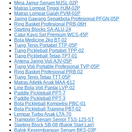
Meja Jamur Senam MJSL-02P
Matras Lompat Tinggi HJM-02P
Matras Lompat Galah PVM-01P
Jaring Gawang Sepakbola Profesional PFGN-05P
Ring Basket Profesional PRB-06H
Starting Blocks SA-ALU-24
Catur Kayu Set Premium WCS-45P
Bola Medicine 2kg BT-02
Tiang Tenis Portabel TTP-05P
Tiang Pickleball Portabel TPP-02
Tiang Pickleball Tetap TPT-01
Antena Jaring Voli AJV-05P
Tiang Voli Portable Profesional TVP-05P
Ring Basket Profesional PRB-02
Tiang Tenis Tetap TTT-05P
Matras Atletik Anak MAA-612
Line Bola Voli Pantai LVP-02
Paddle Pickleball PPT-7
Paddle Pickleball PPT-3
Bola Pickleball Kompetisi PBC-01
Bola Pickleball Training PBT-02
Lempar Turbo Anak LTA-70
Trampolin Senam Senior TSS-125-ST
Starting Block SB-08 (Balok Start Lari)
Balok Keseimbangan Senam BKS-03P