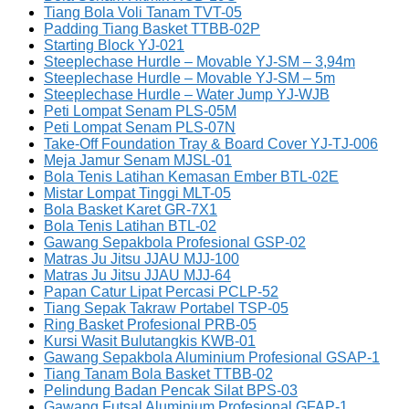
Tiang Bola Voli Tanam TVT-05
Padding Tiang Basket TTBB-02P
Starting Block YJ-021
Steeplechase Hurdle – Movable YJ-SM – 3,94m
Steeplechase Hurdle – Movable YJ-SM – 5m
Steeplechase Hurdle – Water Jump YJ-WJB
Peti Lompat Senam PLS-05M
Peti Lompat Senam PLS-07N
Take-Off Foundation Tray & Board Cover YJ-TJ-006
Meja Jamur Senam MJSL-01
Bola Tenis Latihan Kemasan Ember BTL-02E
Mistar Lompat Tinggi MLT-05
Bola Basket Karet GR-7X1
Bola Tenis Latihan BTL-02
Gawang Sepakbola Profesional GSP-02
Matras Ju Jitsu JJAU MJJ-100
Matras Ju Jitsu JJAU MJJ-64
Papan Catur Lipat Percasi PCLP-52
Tiang Sepak Takraw Portabel TSP-05
Ring Basket Profesional PRB-05
Kursi Wasit Bulutangkis KWB-01
Gawang Sepakbola Aluminium Profesional GSAP-1
Tiang Tanam Bola Basket TTBB-02
Pelindung Badan Pencak Silat BPS-03
Gawang Futsal Aluminium Profesional GFAP-1