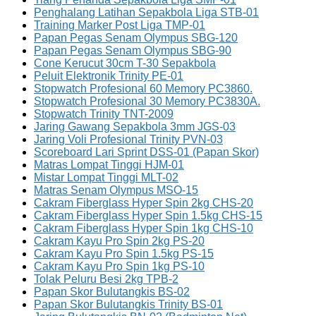
Penghalang Latihan Sepakbola Liga STB-01
Training Marker Post Liga TMP-01
Papan Pegas Senam Olympus SBG-120
Papan Pegas Senam Olympus SBG-90
Cone Kerucut 30cm T-30 Sepakbola
Peluit Elektronik Trinity PE-01
Stopwatch Profesional 60 Memory PC3860.
Stopwatch Profesional 30 Memory PC3830A.
Stopwatch Trinity TNT-2009
Jaring Gawang Sepakbola 3mm JGS-03
Jaring Voli Profesional Trinity PVN-03
Scoreboard Lari Sprint DSS-01 (Papan Skor)
Matras Lompat Tinggi HJM-01
Mistar Lompat Tinggi MLT-02
Matras Senam Olympus MSO-15
Cakram Fiberglass Hyper Spin 2kg CHS-20
Cakram Fiberglass Hyper Spin 1.5kg CHS-15
Cakram Fiberglass Hyper Spin 1kg CHS-10
Cakram Kayu Pro Spin 2kg PS-20
Cakram Kayu Pro Spin 1.5kg PS-15
Cakram Kayu Pro Spin 1kg PS-10
Tolak Peluru Besi 2kg TPB-2
Papan Skor Bulutangkis BS-02
Papan Skor Bulutangkis Trinity BS-01