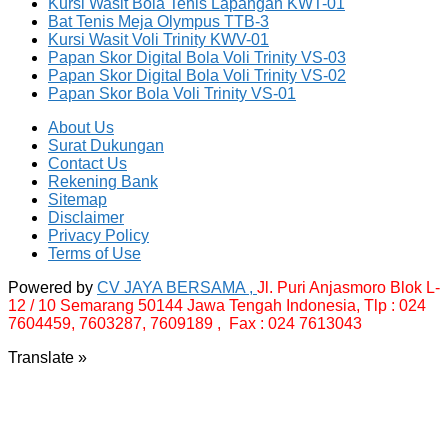
Kursi Wasit Bola Tenis Lapangan KWT-01
Bat Tenis Meja Olympus TTB-3
Kursi Wasit Voli Trinity KWV-01
Papan Skor Digital Bola Voli Trinity VS-03
Papan Skor Digital Bola Voli Trinity VS-02
Papan Skor Bola Voli Trinity VS-01
About Us
Surat Dukungan
Contact Us
Rekening Bank
Sitemap
Disclaimer
Privacy Policy
Terms of Use
Powered by
CV JAYA BERSAMA ,
Jl. Puri Anjasmoro Blok L-
12 / 10 Semarang 50144 Jawa Tengah Indonesia,
Tlp : 024
7604459, 7603287, 7609189 , Fax : 024 7613043
Translate »