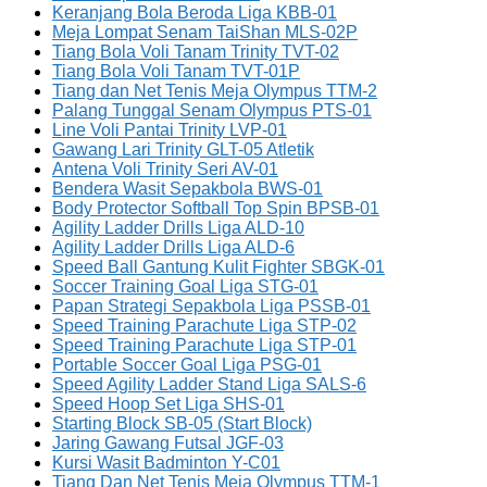
Keranjang Bola Beroda Liga KBB-01
Meja Lompat Senam TaiShan MLS-02P
Tiang Bola Voli Tanam Trinity TVT-02
Tiang Bola Voli Tanam TVT-01P
Tiang dan Net Tenis Meja Olympus TTM-2
Palang Tunggal Senam Olympus PTS-01
Line Voli Pantai Trinity LVP-01
Gawang Lari Trinity GLT-05 Atletik
Antena Voli Trinity Seri AV-01
Bendera Wasit Sepakbola BWS-01
Body Protector Softball Top Spin BPSB-01
Agility Ladder Drills Liga ALD-10
Agility Ladder Drills Liga ALD-6
Speed Ball Gantung Kulit Fighter SBGK-01
Soccer Training Goal Liga STG-01
Papan Strategi Sepakbola Liga PSSB-01
Speed Training Parachute Liga STP-02
Speed Training Parachute Liga STP-01
Portable Soccer Goal Liga PSG-01
Speed Agility Ladder Stand Liga SALS-6
Speed Hoop Set Liga SHS-01
Starting Block SB-05 (Start Block)
Jaring Gawang Futsal JGF-03
Kursi Wasit Badminton Y-C01
Tiang Dan Net Tenis Meja Olympus TTM-1