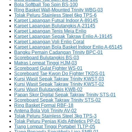
Bola Softball Top Spin BS-100
Ring Basket Wall-Mounted Trinity WBG-03
Tolak Peluru Stainless Steel 6kg TPS-6
Karpet Lapangan Futsal Indoor A-89145
Karpet Lapangan Bulutangkis A-23145
Karpet Lapangan Tenis Meja Enlio
Karpet Lapangan Sepak Takraw Enlio A-19145
Karpet Lapangan Voli Enlio Coral
Karpet Lapangan Bola Basket Indoor Enlio A-65145
Bangku Pemain Cadangan Trinity BPC-01
Scoreboard Bulutangkis BS-03
Matras Lompat Tinggi HJM-03
Scoreboard Gulat Fighter WS-01
Scoreboard Tae Kwon Do Fighter TKDS-01
Kursi Wasit Sepak Takraw Trinity KWST-03
Kursi Wasit Sepak Takraw Trinity KWST-02
Kursi Wasit Bulutangkis KWB-02
Papan Skor Digital Sepak Takraw Trinity STS-01
Scoreboard Sepak Takraw Trinity STS-02
Ring Basket Formal RBF-18
Antena Bola Voli Trinity AV-02
Tolak Peluru Stainless Steel 3kg TPS-3
Tolak Peluru Penjas Kids Athletics PP-01
Tiang Lompat Tinggi Portabel TLTP-05
Tiang Penanda Sepakbola Liga SMP-01