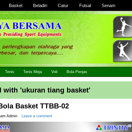
Basket
Beladiri
Catur
Futsal
Senam
 Lengkap, Berkualitas Dengan Harga Yang Murah
Tenis
Tenis Meja
Voli
Bola Penjas
 with '
ukuran tiang basket
'
Bola Basket TTBB-02
eam Admin
Leave a comment