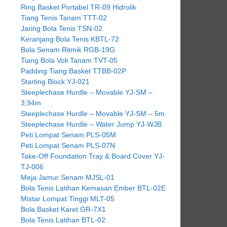
Ring Basket Portabel TR-09 Hidrolik
Tiang Tenis Tanam TTT-02
Jaring Bola Tenis TSN-02
Keranjang Bola Tenis KBTL-72
Bola Senam Ritmik RGB-19G
Tiang Bola Voli Tanam TVT-05
Padding Tiang Basket TTBB-02P
Starting Block YJ-021
Steeplechase Hurdle – Movable YJ-SM –
3,94m
Steeplechase Hurdle – Movable YJ-SM – 5m
Steeplechase Hurdle – Water Jump YJ-WJB
Peti Lompat Senam PLS-05M
Peti Lompat Senam PLS-07N
Take-Off Foundation Tray & Board Cover YJ-
TJ-006
Meja Jamur Senam MJSL-01
Bola Tenis Latihan Kemasan Ember BTL-02E
Mistar Lompat Tinggi MLT-05
Bola Basket Karet GR-7X1
Bola Tenis Latihan BTL-02