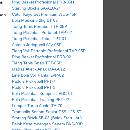
Ring Basket Profesional PRB-06H
tul
Starting Blocks SA-ALU-24
Catur Kayu Set Premium WCS-45P
kan
Bola Medicine 2kg BT-02
Tiang Tenis Portabel TTP-05P
Tiang Pickleball Portabel TPP-02
Tiang Pickleball Tetap TPT-01
Antena Jaring Voli AJV-05P
Tiang Voli Portable Profesional TVP-05P
Ring Basket Profesional PRB-02
Tiang Tenis Tetap TTT-05P
Matras Atletik Anak MAA-612
Line Bola Voli Pantai LVP-02
Paddle Pickleball PPT-7
Paddle Pickleball PPT-3
Bola Pickleball Kompetisi PBC-01
Bola Pickleball Training PBT-02
Lempar Turbo Anak LTA-70
Trampolin Senam Senior TSS-125-ST
Starting Block SB-08 (Balok Start Lari)
Balok Keseimbangan Senam BKS-03P
Kotak Plyo Lunak KPL-401