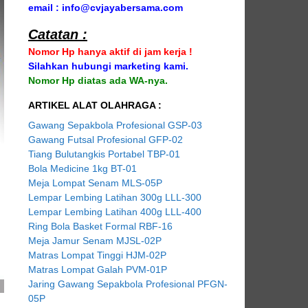
email : info@cvjayabersama.com
Catatan :
Nomor Hp hanya aktif di jam kerja !
Silahkan hubungi marketing kami.
Nomor Hp diatas ada WA-nya.
ARTIKEL ALAT OLAHRAGA :
Gawang Sepakbola Profesional GSP-03
Gawang Futsal Profesional GFP-02
Tiang Bulutangkis Portabel TBP-01
Bola Medicine 1kg BT-01
Meja Lompat Senam MLS-05P
Lempar Lembing Latihan 300g LLL-300
Lempar Lembing Latihan 400g LLL-400
Ring Bola Basket Formal RBF-16
Meja Jamur Senam MJSL-02P
Matras Lompat Tinggi HJM-02P
Matras Lompat Galah PVM-01P
Jaring Gawang Sepakbola Profesional PFGN-
05P