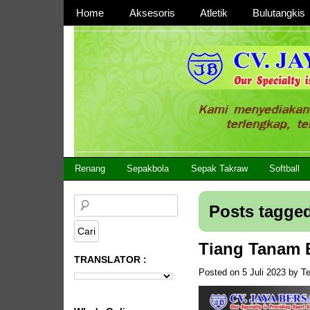
Page 1
Home
Aksesoris
Atletik
Bulutangkis
Page 2
CV JAYA BERSAMA Co Id
Menyediakan Semua Perlengkapan Olahraga Yang
Renang
Sepakbola
Sepak Takraw
Softball
Posts tagged
Tiang Tanam 
TRANSLATOR :
Posted on
5 Juli 2023
by
T