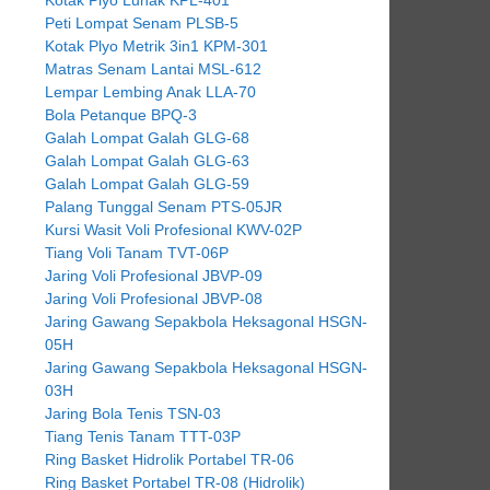
Peti Lompat Senam PLSB-5
Kotak Plyo Metrik 3in1 KPM-301
Matras Senam Lantai MSL-612
Lempar Lembing Anak LLA-70
Bola Petanque BPQ-3
Galah Lompat Galah GLG-68
Galah Lompat Galah GLG-63
Galah Lompat Galah GLG-59
Palang Tunggal Senam PTS-05JR
Kursi Wasit Voli Profesional KWV-02P
Tiang Voli Tanam TVT-06P
Jaring Voli Profesional JBVP-09
Jaring Voli Profesional JBVP-08
Jaring Gawang Sepakbola Heksagonal HSGN-
05H
Jaring Gawang Sepakbola Heksagonal HSGN-
03H
Jaring Bola Tenis TSN-03
Tiang Tenis Tanam TTT-03P
Ring Basket Hidrolik Portabel TR-06
Ring Basket Portabel TR-08 (Hidrolik)