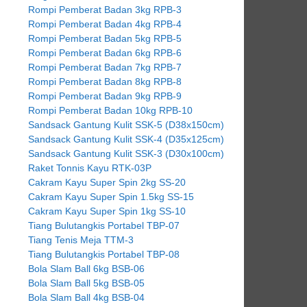
Rompi Pemberat Badan 3kg RPB-3
Rompi Pemberat Badan 4kg RPB-4
Rompi Pemberat Badan 5kg RPB-5
Rompi Pemberat Badan 6kg RPB-6
Rompi Pemberat Badan 7kg RPB-7
Rompi Pemberat Badan 8kg RPB-8
Rompi Pemberat Badan 9kg RPB-9
Rompi Pemberat Badan 10kg RPB-10
Sandsack Gantung Kulit SSK-5 (D38x150cm)
Sandsack Gantung Kulit SSK-4 (D35x125cm)
Sandsack Gantung Kulit SSK-3 (D30x100cm)
Raket Tonnis Kayu RTK-03P
Cakram Kayu Super Spin 2kg SS-20
Cakram Kayu Super Spin 1.5kg SS-15
Cakram Kayu Super Spin 1kg SS-10
Tiang Bulutangkis Portabel TBP-07
Tiang Tenis Meja TTM-3
Tiang Bulutangkis Portabel TBP-08
Bola Slam Ball 6kg BSB-06
Bola Slam Ball 5kg BSB-05
Bola Slam Ball 4kg BSB-04