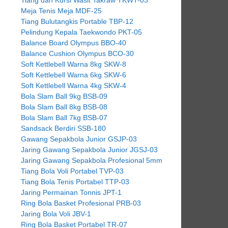
Meja Tenis Meja MDF-25
Tiang Bulutangkis Portable TBP-12
Pelindung Kepala Taekwondo PKT-05
Balance Board Olympus BBO-40
Balance Cushion Olympus BCO-30
Soft Kettlebell Warna 8kg SKW-8
Soft Kettlebell Warna 6kg SKW-6
Soft Kettlebell Warna 4kg SKW-4
Bola Slam Ball 9kg BSB-09
Bola Slam Ball 8kg BSB-08
Bola Slam Ball 7kg BSB-07
Sandsack Berdiri SSB-180
Gawang Sepakbola Junior GSJP-03
Jaring Gawang Sepakbola Junior JGSJ-03
Jaring Gawang Sepakbola Profesional 5mm
Tiang Bola Voli Portabel TVP-03
Tiang Bola Tenis Portabel TTP-03
Jaring Permainan Tonnis JPT-1
Ring Bola Basket Profesional PRB-03
Jaring Bola Voli JBV-1
Ring Bola Basket Portabel TR-07