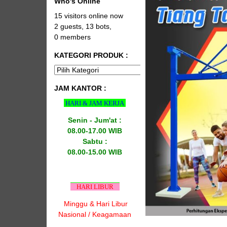
Who's Online
15 visitors online now
2 guests,
13 bots,
0 members
KATEGORI PRODUK :
JAM KANTOR :
HARI & JAM KERJA
Senin - Jum'at :
08.00-17.00 WIB
Sabtu :
08.00-15.00 WIB
HARI LIBUR
Minggu & Hari Libur
Nasional / Keagamaan