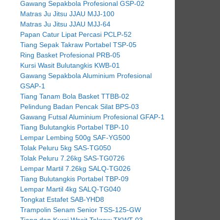
Gawang Sepakbola Profesional GSP-02
Matras Ju Jitsu JJAU MJJ-100
Matras Ju Jitsu JJAU MJJ-64
Papan Catur Lipat Percasi PCLP-52
Tiang Sepak Takraw Portabel TSP-05
Ring Basket Profesional PRB-05
Kursi Wasit Bulutangkis KWB-01
Gawang Sepakbola Aluminium Profesional
GSAP-1
Tiang Tanam Bola Basket TTBB-02
Pelindung Badan Pencak Silat BPS-03
Gawang Futsal Aluminium Profesional GFAP-1
Tiang Bulutangkis Portabel TBP-10
Lempar Lembing 500g SAF-YG500
Tolak Peluru 5kg SAS-TG050
Tolak Peluru 7.26kg SAS-TG0726
Lempar Martil 7.26kg SALQ-TG026
Tiang Bulutangkis Portabel TBP-09
Lempar Martil 4kg SALQ-TG040
Tongkat Estafet SAB-YHD8
Trampolin Senam Senior TSS-125-GW
Tiang dan Kursi Wasit Takraw TKWT-03