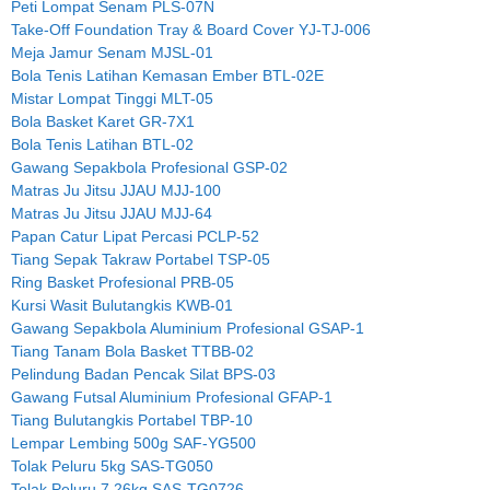
Peti Lompat Senam PLS-07N
Take-Off Foundation Tray & Board Cover YJ-TJ-006
Meja Jamur Senam MJSL-01
Bola Tenis Latihan Kemasan Ember BTL-02E
Mistar Lompat Tinggi MLT-05
Bola Basket Karet GR-7X1
Bola Tenis Latihan BTL-02
Gawang Sepakbola Profesional GSP-02
Matras Ju Jitsu JJAU MJJ-100
Matras Ju Jitsu JJAU MJJ-64
Papan Catur Lipat Percasi PCLP-52
Tiang Sepak Takraw Portabel TSP-05
Ring Basket Profesional PRB-05
Kursi Wasit Bulutangkis KWB-01
Gawang Sepakbola Aluminium Profesional GSAP-1
Tiang Tanam Bola Basket TTBB-02
Pelindung Badan Pencak Silat BPS-03
Gawang Futsal Aluminium Profesional GFAP-1
Tiang Bulutangkis Portabel TBP-10
Lempar Lembing 500g SAF-YG500
Tolak Peluru 5kg SAS-TG050
Tolak Peluru 7.26kg SAS-TG0726