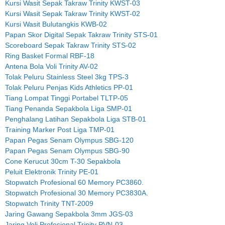
Kursi Wasit Sepak Takraw Trinity KWST-03
Kursi Wasit Sepak Takraw Trinity KWST-02
Kursi Wasit Bulutangkis KWB-02
Papan Skor Digital Sepak Takraw Trinity STS-01
Scoreboard Sepak Takraw Trinity STS-02
Ring Basket Formal RBF-18
Antena Bola Voli Trinity AV-02
Tolak Peluru Stainless Steel 3kg TPS-3
Tolak Peluru Penjas Kids Athletics PP-01
Tiang Lompat Tinggi Portabel TLTP-05
Tiang Penanda Sepakbola Liga SMP-01
Penghalang Latihan Sepakbola Liga STB-01
Training Marker Post Liga TMP-01
Papan Pegas Senam Olympus SBG-120
Papan Pegas Senam Olympus SBG-90
Cone Kerucut 30cm T-30 Sepakbola
Peluit Elektronik Trinity PE-01
Stopwatch Profesional 60 Memory PC3860.
Stopwatch Profesional 30 Memory PC3830A.
Stopwatch Trinity TNT-2009
Jaring Gawang Sepakbola 3mm JGS-03
Jaring Voli Profesional Trinity PVN-03