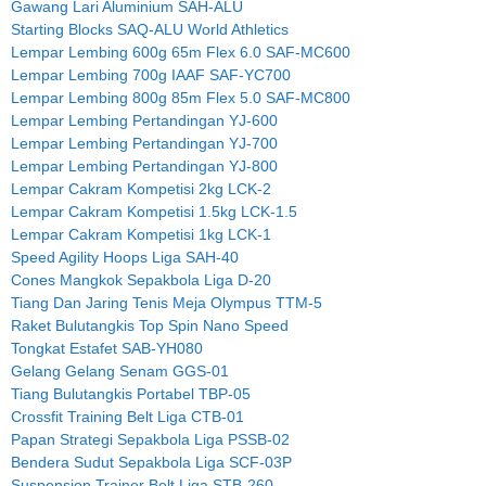
Gawang Lari Aluminium SAH-ALU
Starting Blocks SAQ-ALU World Athletics
Lempar Lembing 600g 65m Flex 6.0 SAF-MC600
Lempar Lembing 700g IAAF SAF-YC700
Lempar Lembing 800g 85m Flex 5.0 SAF-MC800
Lempar Lembing Pertandingan YJ-600
Lempar Lembing Pertandingan YJ-700
Lempar Lembing Pertandingan YJ-800
Lempar Cakram Kompetisi 2kg LCK-2
Lempar Cakram Kompetisi 1.5kg LCK-1.5
Lempar Cakram Kompetisi 1kg LCK-1
Speed Agility Hoops Liga SAH-40
Cones Mangkok Sepakbola Liga D-20
Tiang Dan Jaring Tenis Meja Olympus TTM-5
Raket Bulutangkis Top Spin Nano Speed
Tongkat Estafet SAB-YH080
Gelang Gelang Senam GGS-01
Tiang Bulutangkis Portabel TBP-05
Crossfit Training Belt Liga CTB-01
Papan Strategi Sepakbola Liga PSSB-02
Bendera Sudut Sepakbola Liga SCF-03P
Suspension Trainer Belt Liga STB-260