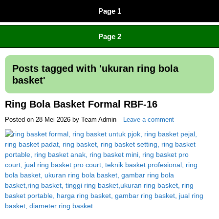
Page 1
CV JAYA BERSAMA Co Id
Menyediakan Semua Perlengkapan Olahraga Yang
Page 2
Lengkap, Berkualitas Dengan Harga Yang Murah
Posts tagged with '
ukuran ring bola
basket
'
Ring Bola Basket Formal RBF-16
Posted on
28 Mei 2026
by
Team Admin
Leave a comment