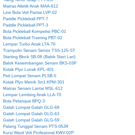
Matras Atletik Anak MAA-612
Line Bola Voli Pantai LVP-02
Paddle Pickleball PPT-7
Paddle Pickleball PPT-3
Bola Pickleball Kompetisi PBC-01
Bola Pickleball Training PBT-02
Lempar Turbo Anak LTA-70
Trampolin Senam Senior TSS-125-ST
Starting Block SB-08 (Balok Start Lari)
Balok Keseimbangan Senam BKS-03P
Kotak Plyo Lunak KPL-401
Peti Lompat Senam PLSB-5
Kotak Plyo Metrik 3in1 KPM-301
Matras Senam Lantai MSL-612
Lempar Lembing Anak LLA-70
Bola Petanque BPQ-3
Galah Lompat Galah GLG-68
Galah Lompat Galah GLG-63
Galah Lompat Galah GLG-59
Palang Tunggal Senam PTS-05JR
Kursi Wasit Voli Profesional KWV-02P