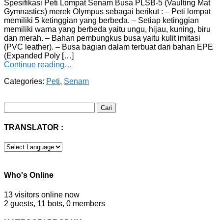
Spesifikasi Peti Lompat Senam Busa PLSB-5 (Vaulting Mat
Gymnastics) merek Olympus sebagai berikut : – Peti lompat
memiliki 5 ketinggian yang berbeda. – Setiap ketinggian
memiliki warna yang berbeda yaitu ungu, hijau, kuning, biru
dan merah. – Bahan pembungkus busa yaitu kulit imitasi
(PVC leather). – Busa bagian dalam terbuat dari bahan EPE
(Expanded Poly […]
Continue reading…
Categories:
Peti
,
Senam
Cari
untuk:
TRANSLATOR :
Who's Online
13 visitors online now
2 guests,
11 bots,
0 members