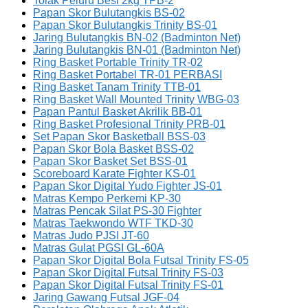
Tolak Peluru Besi 2kg TPB-2
Papan Skor Bulutangkis BS-02
Papan Skor Bulutangkis Trinity BS-01
Jaring Bulutangkis BN-02 (Badminton Net)
Jaring Bulutangkis BN-01 (Badminton Net)
Ring Basket Portable Trinity TR-02
Ring Basket Portabel TR-01 PERBASI
Ring Basket Tanam Trinity TTB-01
Ring Basket Wall Mounted Trinity WBG-03
Papan Pantul Basket Akrilik BB-01
Ring Basket Profesional Trinity PRB-01
Set Papan Skor Basketball BSS-03
Papan Skor Bola Basket BSS-02
Papan Skor Basket Set BSS-01
Scoreboard Karate Fighter KS-01
Papan Skor Digital Yudo Fighter JS-01
Matras Kempo Perkemi KP-30
Matras Pencak Silat PS-30 Fighter
Matras Taekwondo WTF TKD-30
Matras Judo PJSI JT-60
Matras Gulat PGSI GL-60A
Papan Skor Digital Bola Futsal Trinity FS-05
Papan Skor Digital Futsal Trinity FS-03
Papan Skor Digital Futsal Trinity FS-01
Jaring Gawang Futsal JGF-04