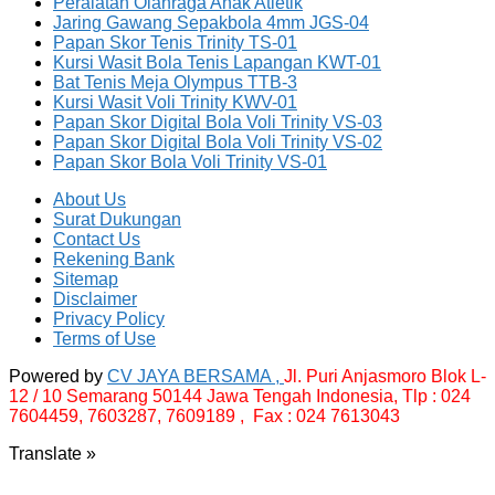
Peralatan Olahraga Anak Atletik
Jaring Gawang Sepakbola 4mm JGS-04
Papan Skor Tenis Trinity TS-01
Kursi Wasit Bola Tenis Lapangan KWT-01
Bat Tenis Meja Olympus TTB-3
Kursi Wasit Voli Trinity KWV-01
Papan Skor Digital Bola Voli Trinity VS-03
Papan Skor Digital Bola Voli Trinity VS-02
Papan Skor Bola Voli Trinity VS-01
About Us
Surat Dukungan
Contact Us
Rekening Bank
Sitemap
Disclaimer
Privacy Policy
Terms of Use
Powered by
CV JAYA BERSAMA ,
Jl. Puri Anjasmoro Blok L-
12 / 10 Semarang 50144 Jawa Tengah Indonesia,
Tlp : 024
7604459, 7603287, 7609189 , Fax : 024 7613043
Translate »