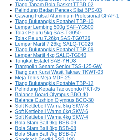
Tiang Tanam Bola Basket TTBB-02
Pelindung Badan Pencak Silat BPS-03
Gawang Futsal Aluminium Profesional GFAP-1
Tiang Bulutangkis Portabel TBP-10
Lempar Lembing 500g SAF-YG500
Tolak Peluru 5kg SAS-TG050
Tolak Peluru 7.26kg SAS-TG0726
Lempar Martil 7.26kg SALQ-TG026
Tiang Bulutangkis Portabel TBP-09
Lempar Martil 4kg SALQ-TG040
Tongkat Estafet SAB-YHD8
Trampolin Senam Senior TSS-125-GW
Tiang dan Kursi Wasit Takraw TKWT-03
Meja Tenis Meja MDF-25
Tiang Bulutangkis Portable TBP-12
Pelindung Kepala Taekwondo PKT-05
Balance Board Olympus BBO-40
Balance Cushion Olympus BCO-30
Soft Kettlebell Warna 8kg SKW-8
Soft Kettlebell Warna 6kg SKW-6
Soft Kettlebell Warna 4kg SKW-4
Bola Slam Ball 9kg BSB-09
Bola Slam Ball 8kg BSB-08
Bola Slam Ball 7kg BSB-07
Sandsack Berdiri SSB-180