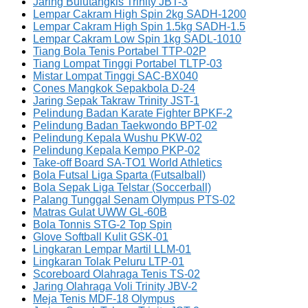
Jaring Bulutangkis Trinity JBT-3
Lempar Cakram High Spin 2kg SADH-1200
Lempar Cakram High Spin 1.5kg SADH-1.5
Lempar Cakram Low Spin 1kg SADL-1010
Tiang Bola Tenis Portabel TTP-02P
Tiang Lompat Tinggi Portabel TLTP-03
Mistar Lompat Tinggi SAC-BX040
Cones Mangkok Sepakbola D-24
Jaring Sepak Takraw Trinity JST-1
Pelindung Badan Karate Fighter BPKF-2
Pelindung Badan Taekwondo BPT-02
Pelindung Kepala Wushu PKW-02
Pelindung Kepala Kempo PKP-02
Take-off Board SA-TO1 World Athletics
Bola Futsal Liga Sparta (Futsalball)
Bola Sepak Liga Telstar (Soccerball)
Palang Tunggal Senam Olympus PTS-02
Matras Gulat UWW GL-60B
Bola Tonnis STG-2 Top Spin
Glove Softball Kulit GSK-01
Lingkaran Lempar Martil LLM-01
Lingkaran Tolak Peluru LTP-01
Scoreboard Olahraga Tenis TS-02
Jaring Olahraga Voli Trinity JBV-2
Meja Tenis MDF-18 Olympus