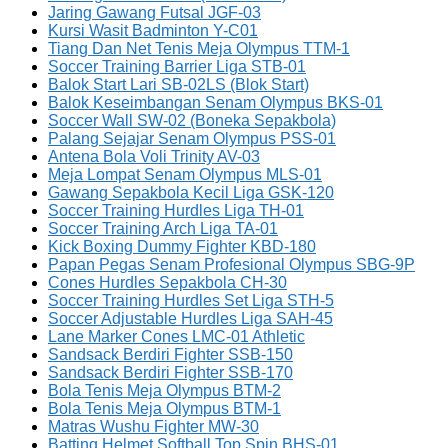
Jaring Gawang Futsal JGF-03
Kursi Wasit Badminton Y-C01
Tiang Dan Net Tenis Meja Olympus TTM-1
Soccer Training Barrier Liga STB-01
Balok Start Lari SB-02LS (Blok Start)
Balok Keseimbangan Senam Olympus BKS-01
Soccer Wall SW-02 (Boneka Sepakbola)
Palang Sejajar Senam Olympus PSS-01
Antena Bola Voli Trinity AV-03
Meja Lompat Senam Olympus MLS-01
Gawang Sepakbola Kecil Liga GSK-120
Soccer Training Hurdles Liga TH-01
Soccer Training Arch Liga TA-01
Kick Boxing Dummy Fighter KBD-180
Papan Pegas Senam Profesional Olympus SBG-9P
Cones Hurdles Sepakbola CH-30
Soccer Training Hurdles Set Liga STH-5
Soccer Adjustable Hurdles Liga SAH-45
Lane Marker Cones LMC-01 Athletic
Sandsack Berdiri Fighter SSB-150
Sandsack Berdiri Fighter SSB-170
Bola Tenis Meja Olympus BTM-2
Bola Tenis Meja Olympus BTM-1
Matras Wushu Fighter MW-30
Batting Helmet Softball Top Spin BHS-01