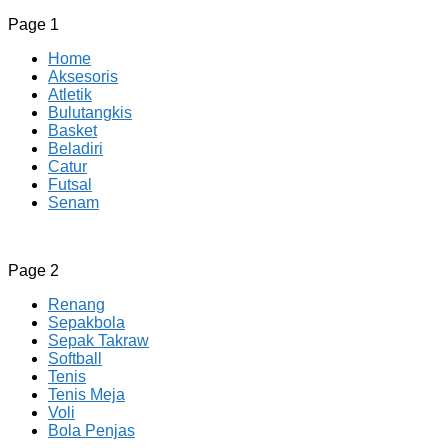
Page 1
Home
Aksesoris
Atletik
Bulutangkis
Basket
Beladiri
Catur
Futsal
Senam
CV JAYA BERSAMA Co Id
Menyediakan Semua Perlengkapan Olahraga Yang
Page 2
Lengkap, Berkualitas Dengan Harga Yang Murah
Renang
Sepakbola
Sepak Takraw
Softball
Tenis
Tenis Meja
Voli
Bola Penjas