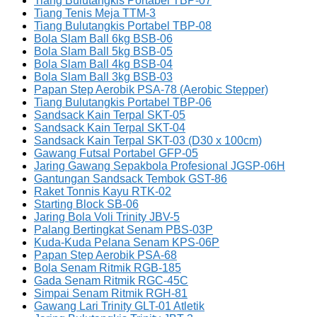
Tiang Bulutangkis Portabel TBP-07
Tiang Tenis Meja TTM-3
Tiang Bulutangkis Portabel TBP-08
Bola Slam Ball 6kg BSB-06
Bola Slam Ball 5kg BSB-05
Bola Slam Ball 4kg BSB-04
Bola Slam Ball 3kg BSB-03
Papan Step Aerobik PSA-78 (Aerobic Stepper)
Tiang Bulutangkis Portabel TBP-06
Sandsack Kain Terpal SKT-05
Sandsack Kain Terpal SKT-04
Sandsack Kain Terpal SKT-03 (D30 x 100cm)
Gawang Futsal Portabel GFP-05
Jaring Gawang Sepakbola Profesional JGSP-06H
Gantungan Sandsack Tembok GST-86
Raket Tonnis Kayu RTK-02
Starting Block SB-06
Jaring Bola Voli Trinity JBV-5
Palang Bertingkat Senam PBS-03P
Kuda-Kuda Pelana Senam KPS-06P
Papan Step Aerobik PSA-68
Bola Senam Ritmik RGB-185
Gada Senam Ritmik RGC-45C
Simpai Senam Ritmik RGH-81
Gawang Lari Trinity GLT-01 Atletik