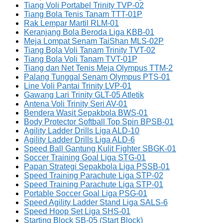
Tiang Voli Portabel Trinity TVP-02
Tiang Bola Tenis Tanam TTT-01P
Rak Lempar Martil RLM-01
Keranjang Bola Beroda Liga KBB-01
Meja Lompat Senam TaiShan MLS-02P
Tiang Bola Voli Tanam Trinity TVT-02
Tiang Bola Voli Tanam TVT-01P
Tiang dan Net Tenis Meja Olympus TTM-2
Palang Tunggal Senam Olympus PTS-01
Line Voli Pantai Trinity LVP-01
Gawang Lari Trinity GLT-05 Atletik
Antena Voli Trinity Seri AV-01
Bendera Wasit Sepakbola BWS-01
Body Protector Softball Top Spin BPSB-01
Agility Ladder Drills Liga ALD-10
Agility Ladder Drills Liga ALD-6
Speed Ball Gantung Kulit Fighter SBGK-01
Soccer Training Goal Liga STG-01
Papan Strategi Sepakbola Liga PSSB-01
Speed Training Parachute Liga STP-02
Speed Training Parachute Liga STP-01
Portable Soccer Goal Liga PSG-01
Speed Agility Ladder Stand Liga SALS-6
Speed Hoop Set Liga SHS-01
Starting Block SB-05 (Start Block)