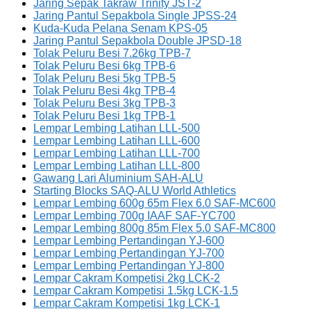
Jaring Sepak Takraw Trinity JST-2
Jaring Pantul Sepakbola Single JPSS-24
Kuda-Kuda Pelana Senam KPS-05
Jaring Pantul Sepakbola Double JPSD-18
Tolak Peluru Besi 7.26kg TPB-7
Tolak Peluru Besi 6kg TPB-6
Tolak Peluru Besi 5kg TPB-5
Tolak Peluru Besi 4kg TPB-4
Tolak Peluru Besi 3kg TPB-3
Tolak Peluru Besi 1kg TPB-1
Lempar Lembing Latihan LLL-500
Lempar Lembing Latihan LLL-600
Lempar Lembing Latihan LLL-700
Lempar Lembing Latihan LLL-800
Gawang Lari Aluminium SAH-ALU
Starting Blocks SAQ-ALU World Athletics
Lempar Lembing 600g 65m Flex 6.0 SAF-MC600
Lempar Lembing 700g IAAF SAF-YC700
Lempar Lembing 800g 85m Flex 5.0 SAF-MC800
Lempar Lembing Pertandingan YJ-600
Lempar Lembing Pertandingan YJ-700
Lempar Lembing Pertandingan YJ-800
Lempar Cakram Kompetisi 2kg LCK-2
Lempar Cakram Kompetisi 1.5kg LCK-1.5
Lempar Cakram Kompetisi 1kg LCK-1