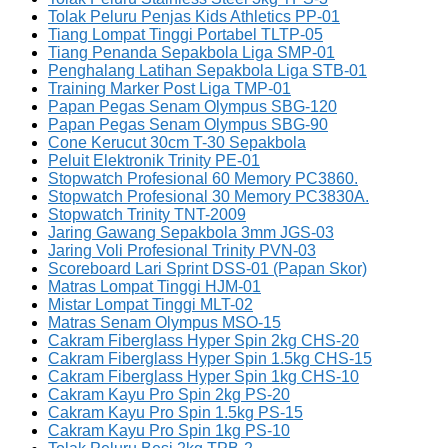
Tolak Peluru Penjas Kids Athletics PP-01
Tiang Lompat Tinggi Portabel TLTP-05
Tiang Penanda Sepakbola Liga SMP-01
Penghalang Latihan Sepakbola Liga STB-01
Training Marker Post Liga TMP-01
Papan Pegas Senam Olympus SBG-120
Papan Pegas Senam Olympus SBG-90
Cone Kerucut 30cm T-30 Sepakbola
Peluit Elektronik Trinity PE-01
Stopwatch Profesional 60 Memory PC3860.
Stopwatch Profesional 30 Memory PC3830A.
Stopwatch Trinity TNT-2009
Jaring Gawang Sepakbola 3mm JGS-03
Jaring Voli Profesional Trinity PVN-03
Scoreboard Lari Sprint DSS-01 (Papan Skor)
Matras Lompat Tinggi HJM-01
Mistar Lompat Tinggi MLT-02
Matras Senam Olympus MSO-15
Cakram Fiberglass Hyper Spin 2kg CHS-20
Cakram Fiberglass Hyper Spin 1.5kg CHS-15
Cakram Fiberglass Hyper Spin 1kg CHS-10
Cakram Kayu Pro Spin 2kg PS-20
Cakram Kayu Pro Spin 1.5kg PS-15
Cakram Kayu Pro Spin 1kg PS-10