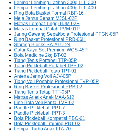
Lempar Lembing Latihan 300g LLL-300
Lempar Lembing Latihan 400g LLL-400
Ring Bola Basket Formal RBF-16
Meja Jamur Senam MJSL-02P
Matras Lompat Tinggi HJM-02P
Matras Lompat Galah PVM-01P
Jaring Gawang Sepakbola Profesional PFGN-05P
Ring Basket Profesional PRB-06H
Starting Blocks SA-ALU-24
Catur Kayu Set Premium WCS-45P
Bola Medicine 2kg BT-02
Tiang Tenis Portabel TTP-05P
Tiang Pickleball Portabel TPP-02
Tiang Pickleball Tetap TPT-01
Antena Jaring Voli AJV-05P
Tiang Voli Portable Profesional TVP-05P
Ring Basket Profesional PRB-02
Tiang Tenis Tetap TTT-05P
Matras Atletik Anak MAA-612
Line Bola Voli Pantai LVP-02
Paddle Pickleball PPT-7
Paddle Pickleball PPT-3
Bola Pickleball Kompetisi PBC-01
Bola Pickleball Training PBT-02
Lempar Turbo Anak LTA-70