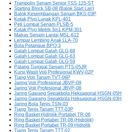
Trampolin Senam Senior TSS-125-ST
Starting Block SB-08 (Balok Start Lari)
Balok Keseimbangan Senam BKS-03P
Kotak Plyo Lunak KPL-401
Peti Lompat Senam PLSB-5
Kotak Plyo Metrik 3in1 KPM-301
Matras Senam Lantai MSL-612
Lempar Lembing Anak LLA-70
Bola Petanque BPQ-3
Galah Lompat Galah GLG-68
Galah Lompat Galah GLG-63
Galah Lompat Galah GLG-59
Palang Tunggal Senam PTS-05JR
Kursi Wasit Voli Profesional KWV-02P
Tiang Voli Tanam TVT-06P
Jaring Voli Profesional JBVP-09
Jaring Voli Profesional JBVP-08
Jaring Gawang Sepakbola Heksagonal HSGN-05H
Jaring Gawang Sepakbola Heksagonal HSGN-03H
Jaring Bola Tenis TSN-03
Tiang Tenis Tanam TTT-03P
Ring Basket Hidrolik Portabel TR-06
Ring Basket Portabel TR-08 (Hidrolik)
Ring Basket Portabel TR-09 Hidrolik
Tiang Tenis Tanam TTT-02