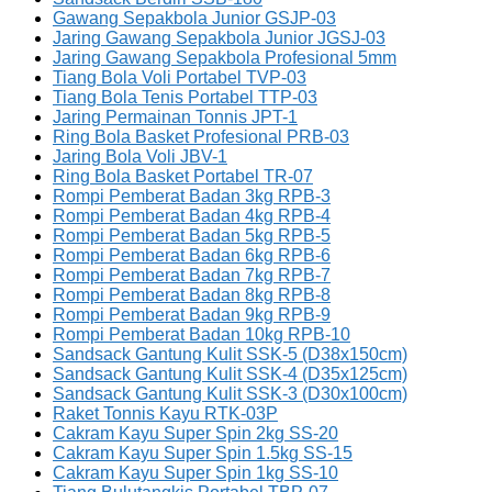
Gawang Sepakbola Junior GSJP-03
Jaring Gawang Sepakbola Junior JGSJ-03
Jaring Gawang Sepakbola Profesional 5mm
Tiang Bola Voli Portabel TVP-03
Tiang Bola Tenis Portabel TTP-03
Jaring Permainan Tonnis JPT-1
Ring Bola Basket Profesional PRB-03
Jaring Bola Voli JBV-1
Ring Bola Basket Portabel TR-07
Rompi Pemberat Badan 3kg RPB-3
Rompi Pemberat Badan 4kg RPB-4
Rompi Pemberat Badan 5kg RPB-5
Rompi Pemberat Badan 6kg RPB-6
Rompi Pemberat Badan 7kg RPB-7
Rompi Pemberat Badan 8kg RPB-8
Rompi Pemberat Badan 9kg RPB-9
Rompi Pemberat Badan 10kg RPB-10
Sandsack Gantung Kulit SSK-5 (D38x150cm)
Sandsack Gantung Kulit SSK-4 (D35x125cm)
Sandsack Gantung Kulit SSK-3 (D30x100cm)
Raket Tonnis Kayu RTK-03P
Cakram Kayu Super Spin 2kg SS-20
Cakram Kayu Super Spin 1.5kg SS-15
Cakram Kayu Super Spin 1kg SS-10