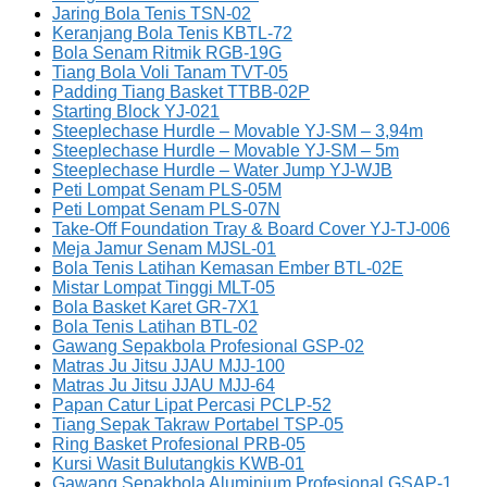
Jaring Bola Tenis TSN-02
Keranjang Bola Tenis KBTL-72
Bola Senam Ritmik RGB-19G
Tiang Bola Voli Tanam TVT-05
Padding Tiang Basket TTBB-02P
Starting Block YJ-021
Steeplechase Hurdle – Movable YJ-SM – 3,94m
Steeplechase Hurdle – Movable YJ-SM – 5m
Steeplechase Hurdle – Water Jump YJ-WJB
Peti Lompat Senam PLS-05M
Peti Lompat Senam PLS-07N
Take-Off Foundation Tray & Board Cover YJ-TJ-006
Meja Jamur Senam MJSL-01
Bola Tenis Latihan Kemasan Ember BTL-02E
Mistar Lompat Tinggi MLT-05
Bola Basket Karet GR-7X1
Bola Tenis Latihan BTL-02
Gawang Sepakbola Profesional GSP-02
Matras Ju Jitsu JJAU MJJ-100
Matras Ju Jitsu JJAU MJJ-64
Papan Catur Lipat Percasi PCLP-52
Tiang Sepak Takraw Portabel TSP-05
Ring Basket Profesional PRB-05
Kursi Wasit Bulutangkis KWB-01
Gawang Sepakbola Aluminium Profesional GSAP-1