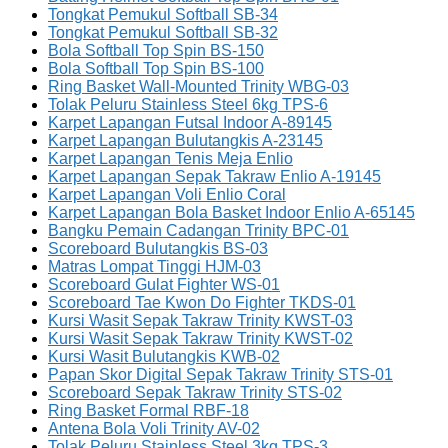
Tongkat Pemukul Softball SB-34
Tongkat Pemukul Softball SB-32
Bola Softball Top Spin BS-150
Bola Softball Top Spin BS-100
Ring Basket Wall-Mounted Trinity WBG-03
Tolak Peluru Stainless Steel 6kg TPS-6
Karpet Lapangan Futsal Indoor A-89145
Karpet Lapangan Bulutangkis A-23145
Karpet Lapangan Tenis Meja Enlio
Karpet Lapangan Sepak Takraw Enlio A-19145
Karpet Lapangan Voli Enlio Coral
Karpet Lapangan Bola Basket Indoor Enlio A-65145
Bangku Pemain Cadangan Trinity BPC-01
Scoreboard Bulutangkis BS-03
Matras Lompat Tinggi HJM-03
Scoreboard Gulat Fighter WS-01
Scoreboard Tae Kwon Do Fighter TKDS-01
Kursi Wasit Sepak Takraw Trinity KWST-03
Kursi Wasit Sepak Takraw Trinity KWST-02
Kursi Wasit Bulutangkis KWB-02
Papan Skor Digital Sepak Takraw Trinity STS-01
Scoreboard Sepak Takraw Trinity STS-02
Ring Basket Formal RBF-18
Antena Bola Voli Trinity AV-02
Tolak Peluru Stainless Steel 3kg TPS-3