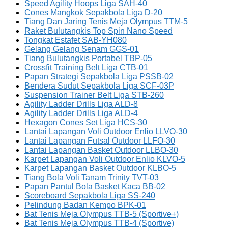
Speed Agility Hoops Liga SAH-40
Cones Mangkok Sepakbola Liga D-20
Tiang Dan Jaring Tenis Meja Olympus TTM-5
Raket Bulutangkis Top Spin Nano Speed
Tongkat Estafet SAB-YH080
Gelang Gelang Senam GGS-01
Tiang Bulutangkis Portabel TBP-05
Crossfit Training Belt Liga CTB-01
Papan Strategi Sepakbola Liga PSSB-02
Bendera Sudut Sepakbola Liga SCF-03P
Suspension Trainer Belt Liga STB-260
Agility Ladder Drills Liga ALD-8
Agility Ladder Drills Liga ALD-4
Hexagon Cones Set Liga HCS-30
Lantai Lapangan Voli Outdoor Enlio LLVO-30
Lantai Lapangan Futsal Outdoor LLFO-30
Lantai Lapangan Basket Outdoor LLBO-30
Karpet Lapangan Voli Outdoor Enlio KLVO-5
Karpet Lapangan Basket Outdoor KLBO-5
Tiang Bola Voli Tanam Trinity TVT-03
Papan Pantul Bola Basket Kaca BB-02
Scoreboard Sepakbola Liga SS-240
Pelindung Badan Kempo BPK-01
Bat Tenis Meja Olympus TTB-5 (Sportive+)
Bat Tenis Meja Olympus TTB-4 (Sportive)