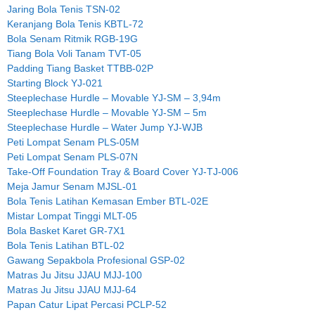
Jaring Bola Tenis TSN-02
Keranjang Bola Tenis KBTL-72
Bola Senam Ritmik RGB-19G
Tiang Bola Voli Tanam TVT-05
Padding Tiang Basket TTBB-02P
Starting Block YJ-021
Steeplechase Hurdle – Movable YJ-SM – 3,94m
Steeplechase Hurdle – Movable YJ-SM – 5m
Steeplechase Hurdle – Water Jump YJ-WJB
Peti Lompat Senam PLS-05M
Peti Lompat Senam PLS-07N
Take-Off Foundation Tray & Board Cover YJ-TJ-006
Meja Jamur Senam MJSL-01
Bola Tenis Latihan Kemasan Ember BTL-02E
Mistar Lompat Tinggi MLT-05
Bola Basket Karet GR-7X1
Bola Tenis Latihan BTL-02
Gawang Sepakbola Profesional GSP-02
Matras Ju Jitsu JJAU MJJ-100
Matras Ju Jitsu JJAU MJJ-64
Papan Catur Lipat Percasi PCLP-52