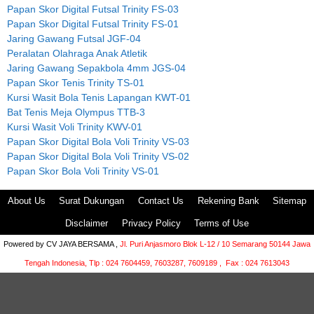
Papan Skor Digital Futsal Trinity FS-03
Papan Skor Digital Futsal Trinity FS-01
Jaring Gawang Futsal JGF-04
Peralatan Olahraga Anak Atletik
Jaring Gawang Sepakbola 4mm JGS-04
Papan Skor Tenis Trinity TS-01
Kursi Wasit Bola Tenis Lapangan KWT-01
Bat Tenis Meja Olympus TTB-3
Kursi Wasit Voli Trinity KWV-01
Papan Skor Digital Bola Voli Trinity VS-03
Papan Skor Digital Bola Voli Trinity VS-02
Papan Skor Bola Voli Trinity VS-01
About Us
Surat Dukungan
Contact Us
Rekening Bank
Sitemap
Disclaimer
Privacy Policy
Terms of Use
Powered by
CV JAYA BERSAMA ,
Jl. Puri Anjasmoro Blok L-12 / 10 Semarang 50144 Jawa
Tengah Indonesia,
Tlp : 024 7604459, 7603287, 7609189 , Fax : 024 7613043