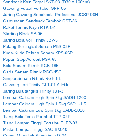
Sandsack Kain Terpal SKT-03 (D30 x 100cm)
Gawang Futsal Portabel GFP-05
Jaring Gawang Sepakbola Profesional JGSP-06H
Gantungan Sandsack Tembok GST-86
Raket Tonnis Kayu RTK-02
Starting Block SB-06
Jaring Bola Voli Trinity JBV-5
Palang Bertingkat Senam PBS-03P
Kuda-Kuda Pelana Senam KPS-06P
Papan Step Aerobik PSA-68
Bola Senam Ritmik RGB-185
Gada Senam Ritmik RGC-45C
Simpai Senam Ritmik RGH-81
Gawang Lari Trinity GLT-01 Atletik
Jaring Bulutangkis Trinity JBT-3
Lempar Cakram High Spin 2kg SADH-1200
Lempar Cakram High Spin 1.5kg SADH-1.5
Lempar Cakram Low Spin 1kg SADL-1010
Tiang Bola Tenis Portabel TTP-02P
Tiang Lompat Tinggi Portabel TLTP-03
Mistar Lompat Tinggi SAC-BX040
Cones Mangkok Sepakbola D-24