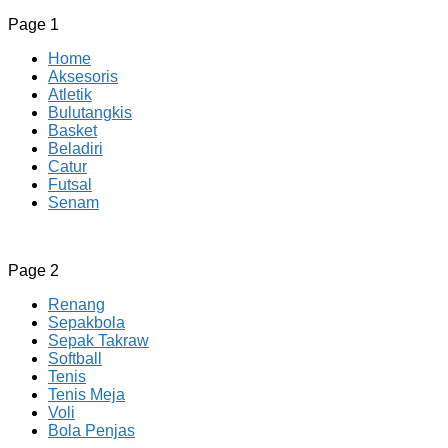
Page 1
Home
Aksesoris
Atletik
Bulutangkis
Basket
Beladiri
Catur
Futsal
Senam
CV JAYA BERSAMA Co Id
Menyediakan Semua Perlengkapan Olahraga Yang Lengkap, 
Page 2
Renang
Sepakbola
Sepak Takraw
Softball
Tenis
Tenis Meja
Voli
Bola Penjas