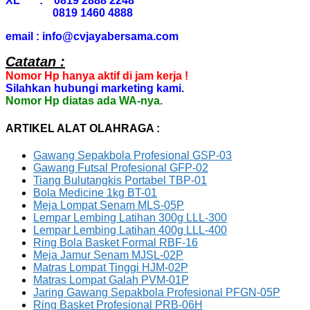
XL : 0819 2888 2248
0819 1460 4888
email : info@cvjayabersama.com
Catatan :
Nomor Hp hanya aktif di jam kerja !
Silahkan hubungi marketing kami.
Nomor Hp diatas ada WA-nya.
ARTIKEL ALAT OLAHRAGA :
Gawang Sepakbola Profesional GSP-03
Gawang Futsal Profesional GFP-02
Tiang Bulutangkis Portabel TBP-01
Bola Medicine 1kg BT-01
Meja Lompat Senam MLS-05P
Lempar Lembing Latihan 300g LLL-300
Lempar Lembing Latihan 400g LLL-400
Ring Bola Basket Formal RBF-16
Meja Jamur Senam MJSL-02P
Matras Lompat Tinggi HJM-02P
Matras Lompat Galah PVM-01P
Jaring Gawang Sepakbola Profesional PFGN-05P
Ring Basket Profesional PRB-06H