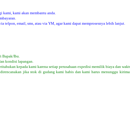
i kami, kami akan membantu anda.
embayaran.
 telpon, email, sms, atau via YM, agar kami dapat memprosesnya lebih lanjut.
i Bapak/Ibu.
dan kondisi lapangan.
eritahukan kepada kami karena setiap perusahaan expedisi memilik biaya dan wakt
 direncanakan jika stok di gudang kami habis dan kami harus menunggu kiriman