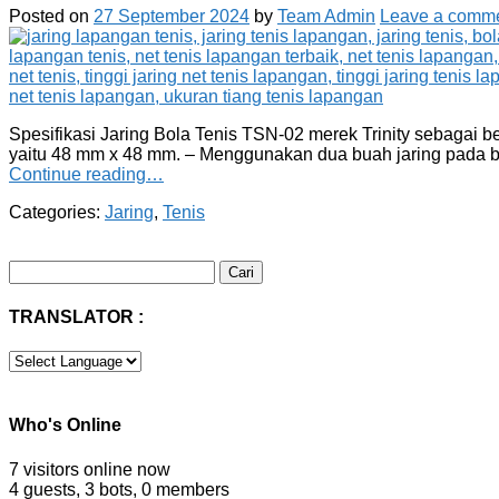
Posted on
27 September 2024
by
Team Admin
Leave a comm
Spesifikasi Jaring Bola Tenis TSN-02 merek Trinity sebagai b
yaitu 48 mm x 48 mm. – Menggunakan dua buah jaring pada bag
Continue reading…
Categories:
Jaring
,
Tenis
Cari
untuk:
TRANSLATOR :
Who's Online
7 visitors online now
4 guests,
3 bots,
0 members