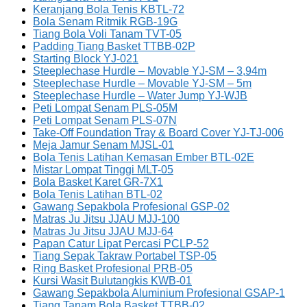
Keranjang Bola Tenis KBTL-72
Bola Senam Ritmik RGB-19G
Tiang Bola Voli Tanam TVT-05
Padding Tiang Basket TTBB-02P
Starting Block YJ-021
Steeplechase Hurdle – Movable YJ-SM – 3,94m
Steeplechase Hurdle – Movable YJ-SM – 5m
Steeplechase Hurdle – Water Jump YJ-WJB
Peti Lompat Senam PLS-05M
Peti Lompat Senam PLS-07N
Take-Off Foundation Tray & Board Cover YJ-TJ-006
Meja Jamur Senam MJSL-01
Bola Tenis Latihan Kemasan Ember BTL-02E
Mistar Lompat Tinggi MLT-05
Bola Basket Karet GR-7X1
Bola Tenis Latihan BTL-02
Gawang Sepakbola Profesional GSP-02
Matras Ju Jitsu JJAU MJJ-100
Matras Ju Jitsu JJAU MJJ-64
Papan Catur Lipat Percasi PCLP-52
Tiang Sepak Takraw Portabel TSP-05
Ring Basket Profesional PRB-05
Kursi Wasit Bulutangkis KWB-01
Gawang Sepakbola Aluminium Profesional GSAP-1
Tiang Tanam Bola Basket TTBB-02