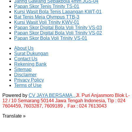
Jaring Gawang Sepakbola 4mm JGS-04
Papan Skor Tenis Trinity TS-01
Kursi Wasit Bola Tenis Lapangan KWT-01
Bat Tenis Meja Olympus TTB-3
Kursi Wasit Voli Trinity KWV-01
Papan Skor Digital Bola Voli Trinity VS-03
Papan Skor Digital Bola Voli Trinity VS-02
Papan Skor Bola Voli Trinity VS-01
About Us
Surat Dukungan
Contact Us
Rekening Bank
Sitemap
Disclaimer
Privacy Policy
Terms of Use
Powered by
CV JAYA BERSAMA ,
Jl. Puri Anjasmoro Blok L-
12 / 10 Semarang 50144 Jawa Tengah Indonesia,
Tlp : 024
7604459, 7603287, 7609189 , Fax : 024 7613043
Translate »