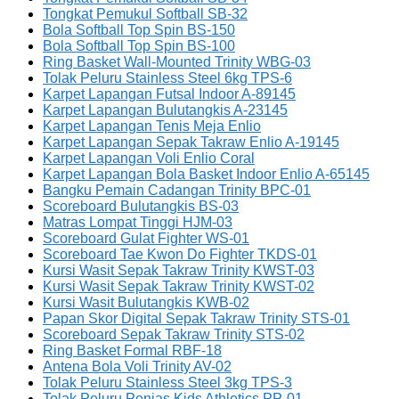
Tongkat Pemukul Softball SB-32
Bola Softball Top Spin BS-150
Bola Softball Top Spin BS-100
Ring Basket Wall-Mounted Trinity WBG-03
Tolak Peluru Stainless Steel 6kg TPS-6
Karpet Lapangan Futsal Indoor A-89145
Karpet Lapangan Bulutangkis A-23145
Karpet Lapangan Tenis Meja Enlio
Karpet Lapangan Sepak Takraw Enlio A-19145
Karpet Lapangan Voli Enlio Coral
Karpet Lapangan Bola Basket Indoor Enlio A-65145
Bangku Pemain Cadangan Trinity BPC-01
Scoreboard Bulutangkis BS-03
Matras Lompat Tinggi HJM-03
Scoreboard Gulat Fighter WS-01
Scoreboard Tae Kwon Do Fighter TKDS-01
Kursi Wasit Sepak Takraw Trinity KWST-03
Kursi Wasit Sepak Takraw Trinity KWST-02
Kursi Wasit Bulutangkis KWB-02
Papan Skor Digital Sepak Takraw Trinity STS-01
Scoreboard Sepak Takraw Trinity STS-02
Ring Basket Formal RBF-18
Antena Bola Voli Trinity AV-02
Tolak Peluru Stainless Steel 3kg TPS-3
Tolak Peluru Penjas Kids Athletics PP-01