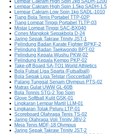
Lempar Cakram High Spin 2kg SADH-1200
Lempar Cakram High Spin 1.5kg SADH-1.5
Lempar Cakram Low Spin 1kg SADL-1010
Tiang Bola Tenis Portabel TTP-02P
Tiang Lompat Tinggi Portabel TLTP-03
Mistar Lompat Tinggi SAC-BX040
Cones Mangkok Sepakbola D-24
Jaring Sepak Takraw Trinity JST-1
Pelindung Badan Karate Fighter BPKF-2
Pelindung Badan Taekwondo BPT-02
Pelindung Kepala Wushu PKW-02
Pelindung Kepala Kempo PKP-02
Take-off Board SA-TO1 World Athletics
Bola Futsal Liga Sparta (Futsalball)
Bola Sepak Liga Telstar (Soccerball)
Palang Tunggal Senam Olympus PTS-02
Matras Gulat UWW GL-60B
Bola Tonnis STG-2 Top Spin
Glove Softball Kulit GSK-01
Lingkaran Lempar Martil LLM-01
Lingkaran Tolak Peluru LTP-01
Scoreboard Olahraga Tenis TS-02
Jaring Olahraga Voli Trinity JBV-2
Meja Tenis MDF-18 Olympus
Jaring Sepak Takraw Trinity JST-2