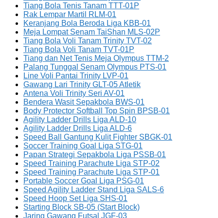
Tiang Bola Tenis Tanam TTT-01P
Rak Lempar Martil RLM-01
Keranjang Bola Beroda Liga KBB-01
Meja Lompat Senam TaiShan MLS-02P
Tiang Bola Voli Tanam Trinity TVT-02
Tiang Bola Voli Tanam TVT-01P
Tiang dan Net Tenis Meja Olympus TTM-2
Palang Tunggal Senam Olympus PTS-01
Line Voli Pantai Trinity LVP-01
Gawang Lari Trinity GLT-05 Atletik
Antena Voli Trinity Seri AV-01
Bendera Wasit Sepakbola BWS-01
Body Protector Softball Top Spin BPSB-01
Agility Ladder Drills Liga ALD-10
Agility Ladder Drills Liga ALD-6
Speed Ball Gantung Kulit Fighter SBGK-01
Soccer Training Goal Liga STG-01
Papan Strategi Sepakbola Liga PSSB-01
Speed Training Parachute Liga STP-02
Speed Training Parachute Liga STP-01
Portable Soccer Goal Liga PSG-01
Speed Agility Ladder Stand Liga SALS-6
Speed Hoop Set Liga SHS-01
Starting Block SB-05 (Start Block)
Jaring Gawang Futsal JGF-03