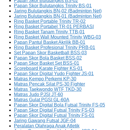
Papan Skor Bulutangkis BS-02
Papan Skor Bulutangkis Trinity BS-01
Jaring Bulutangkis BN-02 (Badminton Net)
Jaring Bulutangkis BN-01 (Badminton Net)
Ring Basket Portable Trinity TR-02
Ring Basket Portabel TR-01 PERBASI
Ring Basket Tanam Trinity TTB-01
Ring Basket Wall Mounted Trinity WBG-03
Papan Pantul Basket Akrilik BB-01
Ring Basket Profesional Trinity PRB-01
Set Papan Skor Basketball BSS-03
Papan Skor Bola Basket BSS-02
Papan Skor Basket Set BSS-01
Scoreboard Karate Fighter KS-01
Papan Skor Digital Yudo Fighter JS-01
Matras Kempo Perkemi KP-30
Matras Pencak Silat PS-30 Fighter
Matras Taekwondo WTF TKD-30
Matras Judo PJSI JT-60
Matras Gulat PGSI GL-60A
Papan Skor Digital Bola Futsal Trinity FS-05
Papan Skor Digital Futsal Trinity FS-03
Papan Skor Digital Futsal Trinity FS-01
Jaring Gawang Futsal JGF-04
Peralatan Olahraga Anak Atletik