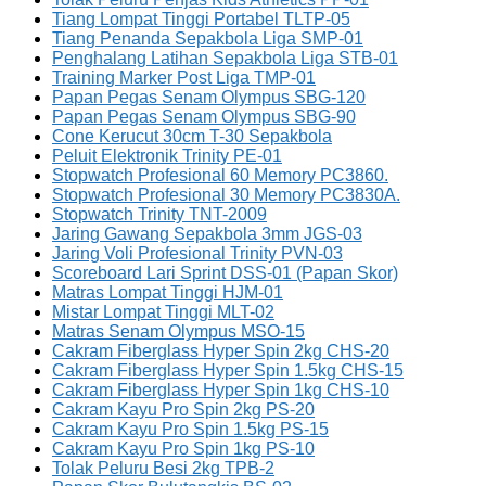
Tiang Lompat Tinggi Portabel TLTP-05
Tiang Penanda Sepakbola Liga SMP-01
Penghalang Latihan Sepakbola Liga STB-01
Training Marker Post Liga TMP-01
Papan Pegas Senam Olympus SBG-120
Papan Pegas Senam Olympus SBG-90
Cone Kerucut 30cm T-30 Sepakbola
Peluit Elektronik Trinity PE-01
Stopwatch Profesional 60 Memory PC3860.
Stopwatch Profesional 30 Memory PC3830A.
Stopwatch Trinity TNT-2009
Jaring Gawang Sepakbola 3mm JGS-03
Jaring Voli Profesional Trinity PVN-03
Scoreboard Lari Sprint DSS-01 (Papan Skor)
Matras Lompat Tinggi HJM-01
Mistar Lompat Tinggi MLT-02
Matras Senam Olympus MSO-15
Cakram Fiberglass Hyper Spin 2kg CHS-20
Cakram Fiberglass Hyper Spin 1.5kg CHS-15
Cakram Fiberglass Hyper Spin 1kg CHS-10
Cakram Kayu Pro Spin 2kg PS-20
Cakram Kayu Pro Spin 1.5kg PS-15
Cakram Kayu Pro Spin 1kg PS-10
Tolak Peluru Besi 2kg TPB-2