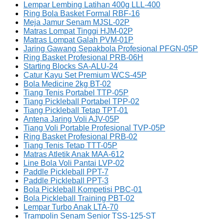
Lempar Lembing Latihan 400g LLL-400
Ring Bola Basket Formal RBF-16
Meja Jamur Senam MJSL-02P
Matras Lompat Tinggi HJM-02P
Matras Lompat Galah PVM-01P
Jaring Gawang Sepakbola Profesional PFGN-05P
Ring Basket Profesional PRB-06H
Starting Blocks SA-ALU-24
Catur Kayu Set Premium WCS-45P
Bola Medicine 2kg BT-02
Tiang Tenis Portabel TTP-05P
Tiang Pickleball Portabel TPP-02
Tiang Pickleball Tetap TPT-01
Antena Jaring Voli AJV-05P
Tiang Voli Portable Profesional TVP-05P
Ring Basket Profesional PRB-02
Tiang Tenis Tetap TTT-05P
Matras Atletik Anak MAA-612
Line Bola Voli Pantai LVP-02
Paddle Pickleball PPT-7
Paddle Pickleball PPT-3
Bola Pickleball Kompetisi PBC-01
Bola Pickleball Training PBT-02
Lempar Turbo Anak LTA-70
Trampolin Senam Senior TSS-125-ST