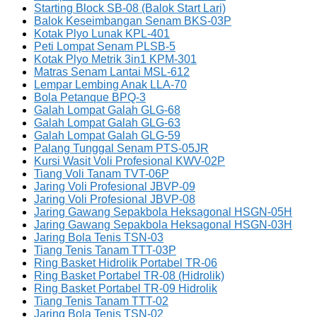
Starting Block SB-08 (Balok Start Lari)
Balok Keseimbangan Senam BKS-03P
Kotak Plyo Lunak KPL-401
Peti Lompat Senam PLSB-5
Kotak Plyo Metrik 3in1 KPM-301
Matras Senam Lantai MSL-612
Lempar Lembing Anak LLA-70
Bola Petanque BPQ-3
Galah Lompat Galah GLG-68
Galah Lompat Galah GLG-63
Galah Lompat Galah GLG-59
Palang Tunggal Senam PTS-05JR
Kursi Wasit Voli Profesional KWV-02P
Tiang Voli Tanam TVT-06P
Jaring Voli Profesional JBVP-09
Jaring Voli Profesional JBVP-08
Jaring Gawang Sepakbola Heksagonal HSGN-05H
Jaring Gawang Sepakbola Heksagonal HSGN-03H
Jaring Bola Tenis TSN-03
Tiang Tenis Tanam TTT-03P
Ring Basket Hidrolik Portabel TR-06
Ring Basket Portabel TR-08 (Hidrolik)
Ring Basket Portabel TR-09 Hidrolik
Tiang Tenis Tanam TTT-02
Jaring Bola Tenis TSN-02