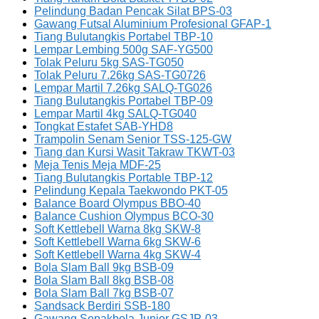
Pelindung Badan Pencak Silat BPS-03
Gawang Futsal Aluminium Profesional GFAP-1
Tiang Bulutangkis Portabel TBP-10
Lempar Lembing 500g SAF-YG500
Tolak Peluru 5kg SAS-TG050
Tolak Peluru 7.26kg SAS-TG0726
Lempar Martil 7.26kg SALQ-TG026
Tiang Bulutangkis Portabel TBP-09
Lempar Martil 4kg SALQ-TG040
Tongkat Estafet SAB-YHD8
Trampolin Senam Senior TSS-125-GW
Tiang dan Kursi Wasit Takraw TKWT-03
Meja Tenis Meja MDF-25
Tiang Bulutangkis Portable TBP-12
Pelindung Kepala Taekwondo PKT-05
Balance Board Olympus BBO-40
Balance Cushion Olympus BCO-30
Soft Kettlebell Warna 8kg SKW-8
Soft Kettlebell Warna 6kg SKW-6
Soft Kettlebell Warna 4kg SKW-4
Bola Slam Ball 9kg BSB-09
Bola Slam Ball 8kg BSB-08
Bola Slam Ball 7kg BSB-07
Sandsack Berdiri SSB-180
Gawang Sepakbola Junior GSJP-03