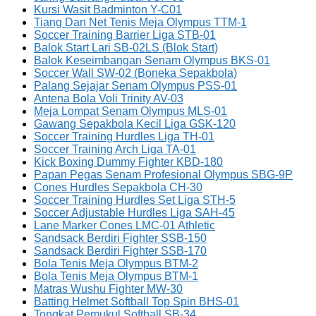
Kursi Wasit Badminton Y-C01
Tiang Dan Net Tenis Meja Olympus TTM-1
Soccer Training Barrier Liga STB-01
Balok Start Lari SB-02LS (Blok Start)
Balok Keseimbangan Senam Olympus BKS-01
Soccer Wall SW-02 (Boneka Sepakbola)
Palang Sejajar Senam Olympus PSS-01
Antena Bola Voli Trinity AV-03
Meja Lompat Senam Olympus MLS-01
Gawang Sepakbola Kecil Liga GSK-120
Soccer Training Hurdles Liga TH-01
Soccer Training Arch Liga TA-01
Kick Boxing Dummy Fighter KBD-180
Papan Pegas Senam Profesional Olympus SBG-9P
Cones Hurdles Sepakbola CH-30
Soccer Training Hurdles Set Liga STH-5
Soccer Adjustable Hurdles Liga SAH-45
Lane Marker Cones LMC-01 Athletic
Sandsack Berdiri Fighter SSB-150
Sandsack Berdiri Fighter SSB-170
Bola Tenis Meja Olympus BTM-2
Bola Tenis Meja Olympus BTM-1
Matras Wushu Fighter MW-30
Batting Helmet Softball Top Spin BHS-01
Tongkat Pemukul Softball SB-34