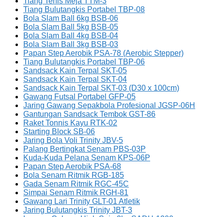
Tiang Tenis Meja TTM-3
Tiang Bulutangkis Portabel TBP-08
Bola Slam Ball 6kg BSB-06
Bola Slam Ball 5kg BSB-05
Bola Slam Ball 4kg BSB-04
Bola Slam Ball 3kg BSB-03
Papan Step Aerobik PSA-78 (Aerobic Stepper)
Tiang Bulutangkis Portabel TBP-06
Sandsack Kain Terpal SKT-05
Sandsack Kain Terpal SKT-04
Sandsack Kain Terpal SKT-03 (D30 x 100cm)
Gawang Futsal Portabel GFP-05
Jaring Gawang Sepakbola Profesional JGSP-06H
Gantungan Sandsack Tembok GST-86
Raket Tonnis Kayu RTK-02
Starting Block SB-06
Jaring Bola Voli Trinity JBV-5
Palang Bertingkat Senam PBS-03P
Kuda-Kuda Pelana Senam KPS-06P
Papan Step Aerobik PSA-68
Bola Senam Ritmik RGB-185
Gada Senam Ritmik RGC-45C
Simpai Senam Ritmik RGH-81
Gawang Lari Trinity GLT-01 Atletik
Jaring Bulutangkis Trinity JBT-3