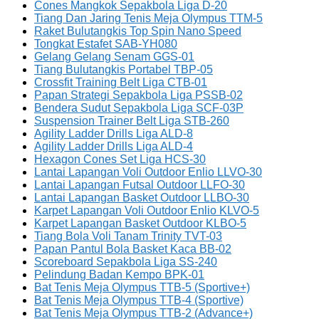
Cones Mangkok Sepakbola Liga D-20
Tiang Dan Jaring Tenis Meja Olympus TTM-5
Raket Bulutangkis Top Spin Nano Speed
Tongkat Estafet SAB-YH080
Gelang Gelang Senam GGS-01
Tiang Bulutangkis Portabel TBP-05
Crossfit Training Belt Liga CTB-01
Papan Strategi Sepakbola Liga PSSB-02
Bendera Sudut Sepakbola Liga SCF-03P
Suspension Trainer Belt Liga STB-260
Agility Ladder Drills Liga ALD-8
Agility Ladder Drills Liga ALD-4
Hexagon Cones Set Liga HCS-30
Lantai Lapangan Voli Outdoor Enlio LLVO-30
Lantai Lapangan Futsal Outdoor LLFO-30
Lantai Lapangan Basket Outdoor LLBO-30
Karpet Lapangan Voli Outdoor Enlio KLVO-5
Karpet Lapangan Basket Outdoor KLBO-5
Tiang Bola Voli Tanam Trinity TVT-03
Papan Pantul Bola Basket Kaca BB-02
Scoreboard Sepakbola Liga SS-240
Pelindung Badan Kempo BPK-01
Bat Tenis Meja Olympus TTB-5 (Sportive+)
Bat Tenis Meja Olympus TTB-4 (Sportive)
Bat Tenis Meja Olympus TTB-2 (Advance+)