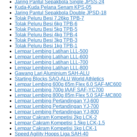
Jaring Pantul Sepakbola Single JPSS-24
Kuda-Kuda Pelana Senam KPS-05
Jaring Pantul Sepakbola Double JPSD-18
Tolak Peluru Besi 7.26kg TPB-7
Tolak Peluru Besi 6kg TPB-6
Tolak Peluru Besi 5kg TPB-5
Tolak Peluru Besi 4kg TPB-4
Tolak Peluru Besi 3kg TPB-3
Tolak Peluru Besi 1kg TPB-1
Lempar Lembing Latihan LLL-500
Lempar Lembing Latihan LLL-600
Lempar Lembing Latihan LLL-700
Lempar Lembing Latihan LLL-800
Gawang Lari Aluminium SAH-ALU
Starting Blocks SAQ-ALU World Athletics
Lempar Lembing 600g 65m Flex 6.0 SAF-MC600
Lempar Lembing 700g IAAF SAF-YC700
Lempar Lembing 800g 85m Flex 5.0 SAF-MC800
Lempar Lembing Pertandingan YJ-600
Lempar Lembing Pertandingan YJ-700
Lempar Lembing Pertandingan YJ-800
Lempar Cakram Kompetisi 2kg LCK-2
Lempar Cakram Kompetisi 1.5kg LCK-1.5
Lempar Cakram Kompetisi 1kg LCK-1
Speed Agility Hoops Liga SAH-40