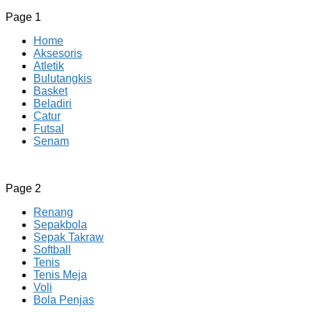
Page 1
Home
Aksesoris
Atletik
Bulutangkis
Basket
Beladiri
Catur
Futsal
Senam
CV JAYA BERSAMA Co Id
Menyediakan Semua Perlengkapan Olahraga Yang
Page 2
Lengkap, Berkualitas Dengan Harga Yang Murah
Renang
Sepakbola
Sepak Takraw
Softball
Tenis
Tenis Meja
Voli
Bola Penjas