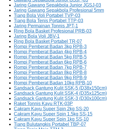
Jaring Gawang Sepakbola Junior JGSJ-03
Jaring Gawang Sepakbola Profesional 5mm
Tiang Bola Voli Portabel TVP-03
Tiang Bola Tenis Portabel TTP-03
Jaring Permainan Tonnis JPT-1
Ring Bola Basket Profesional PRB-03
Jaring Bola Voli JBV-1
Ring Bola Basket Portabel TR-07
Rompi Pemberat Badan 3kg RPB-3
Rompi Pemberat Badan 4kg RPB-4
Rompi Pemberat Badan 5kg RPB-5
Rompi Pemberat Badan 6kg RPB-6
Rompi Pemberat Badan 7kg RPB-7
Rompi Pemberat Badan 8kg RPB-8
Rompi Pemberat Badan 9kg RPB-9
Rompi Pemberat Badan 10kg RPB-10
Sandsack Gantung Kulit SSK-5 (D38x150cm)
Sandsack Gantung Kulit SSK-4 (D35x125cm)
Sandsack Gantung Kulit SSK-3 (D30x100cm)
Raket Tonnis Kayu RTK-03P
Cakram Kayu Super Spin 2kg SS-20
Cakram Kayu Super Spin 1.5kg SS-15
Cakram Kayu Super Spin 1kg SS-10
Tiang Bulutangkis Portabel TBP-07