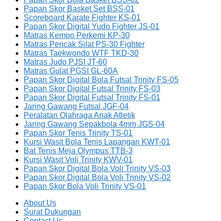
Papan Skor Basket Set BSS-01
Scoreboard Karate Fighter KS-01
Papan Skor Digital Yudo Fighter JS-01
Matras Kempo Perkemi KP-30
Matras Pencak Silat PS-30 Fighter
Matras Taekwondo WTF TKD-30
Matras Judo PJSI JT-60
Matras Gulat PGSI GL-60A
Papan Skor Digital Bola Futsal Trinity FS-05
Papan Skor Digital Futsal Trinity FS-03
Papan Skor Digital Futsal Trinity FS-01
Jaring Gawang Futsal JGF-04
Peralatan Olahraga Anak Atletik
Jaring Gawang Sepakbola 4mm JGS-04
Papan Skor Tenis Trinity TS-01
Kursi Wasit Bola Tenis Lapangan KWT-01
Bat Tenis Meja Olympus TTB-3
Kursi Wasit Voli Trinity KWV-01
Papan Skor Digital Bola Voli Trinity VS-03
Papan Skor Digital Bola Voli Trinity VS-02
Papan Skor Bola Voli Trinity VS-01
About Us
Surat Dukungan
Contact Us