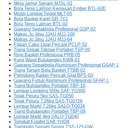
Meja Jamur Senam MJSL-01
Bola Tenis Latihan Kemasan Ember BTL-02E
Mistar Lompat Tinggi MLT-05
Bola Basket Karet GR-7X1
Bola Tenis Latihan BTL-02
Gawang Sepakbola Profesional GSP-02
Matras Ju Jitsu JJAU MJJ-100
Matras Ju Jitsu JJAU MJJ-64
Papan Catur Lipat Percasi PCLP-52
Tiang Sepak Takraw Portabel TSP-05
Ring Basket Profesional PRB-05
Kursi Wasit Bulutangkis KWB-01
Gawang Sepakbola Aluminium Profesional GSAP-1
Tiang Tanam Bola Basket TTBB-02
Pelindung Badan Pencak Silat BPS-03
Gawang Futsal Aluminium Profesional GFAP-1
Tiang Bulutangkis Portabel TBP-10
Lempar Lembing 500g SAF-YG500
Tolak Peluru 5kg SAS-TG050
Tolak Peluru 7.26kg SAS-TG0726
Lempar Martil 7.26kg SALQ-TG026
Tiang Bulutangkis Portabel TBP-09
Lempar Martil 4kg SALQ-TG040
Tongkat Estafet SAB-YHD8
Trampolin Senam Senior TSS-125-GW