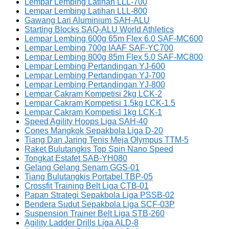
Lempar Lembing Latihan LLL-700
Lempar Lembing Latihan LLL-800
Gawang Lari Aluminium SAH-ALU
Starting Blocks SAQ-ALU World Athletics
Lempar Lembing 600g 65m Flex 6.0 SAF-MC600
Lempar Lembing 700g IAAF SAF-YC700
Lempar Lembing 800g 85m Flex 5.0 SAF-MC800
Lempar Lembing Pertandingan YJ-600
Lempar Lembing Pertandingan YJ-700
Lempar Lembing Pertandingan YJ-800
Lempar Cakram Kompetisi 2kg LCK-2
Lempar Cakram Kompetisi 1.5kg LCK-1.5
Lempar Cakram Kompetisi 1kg LCK-1
Speed Agility Hoops Liga SAH-40
Cones Mangkok Sepakbola Liga D-20
Tiang Dan Jaring Tenis Meja Olympus TTM-5
Raket Bulutangkis Top Spin Nano Speed
Tongkat Estafet SAB-YH080
Gelang Gelang Senam GGS-01
Tiang Bulutangkis Portabel TBP-05
Crossfit Training Belt Liga CTB-01
Papan Strategi Sepakbola Liga PSSB-02
Bendera Sudut Sepakbola Liga SCF-03P
Suspension Trainer Belt Liga STB-260
Agility Ladder Drills Liga ALD-8