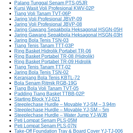
Palang Tunggal Senam PTS-05JR
Kursi Wasit Voli Profesional KWV-02P
Tiang Voli Tanam TVT-06P
Jaring Voli Profesional JBVP-09
Jaring Voli Profesional JBVP-08
Jaring Gawang Sepakbola Heksagonal HSGN-05H
Jaring Gawang Sepakbola Heksagonal HSGN-03H
Jaring Bola Tenis TSN-03
Tiang Tenis Tanam TTT-03P
Ring Basket Hidrolik Portabel TR-06
Ring Basket Portabel TR-08 (Hidrolik)
Ring Basket Portabel TR-09 Hidrolik
Tiang Tenis Tanam TTT-02
Jaring Bola Tenis TSN-02
Keranjang Bola Tenis KBTL-72
Bola Senam Ritmik RGB-19G
Tiang Bola Voli Tanam TVT-05
Padding Tiang Basket TTBB-02P
Starting Block YJ-021
Steeplechase Hurdle – Movable YJ-SM – 3,94m
Steeplechase Hurdle – Movable YJ-SM – 5m
Steeplechase Hurdle – Water Jump YJ-WJB
Peti Lompat Senam PLS-05M
Peti Lompat Senam PLS-07N
Take-Off Foundation Tray & Board Cover YJ-TJ-006