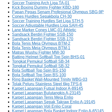
Soccer Training Arch Liga TA-01
Kick Boxing Dummy Fighter KBD-180
Papan Pegas Senam Profesional Olympus SBG-9P
Cones Hurdles Sepakbola CH-30
Soccer Training Hurdles Set Liga STH-5
Soccer Adjustable Hurdles Liga SAH-45
Lane Marker Cones LMC-01 Athletic
Sandsack Berdiri Fighter SSB-150
Sandsack Berdiri Fighter SSB-170
Bola Tenis Meja Olympus BTM-2
Bola Tenis Meja Olympus BTM-1
Matras Wushu Fighter MW-30
Batting Helmet Softball Top Spin BHS-01
Tongkat Pemukul Softball SB-34
Tongkat Pemukul Softball SB-32
Bola Softball Top Spin BS-150
Bola Softball Top Spin BS-100
Ring Basket Wall-Mounted Trinity WBG-03
Tolak Peluru Stainless Steel 6kg TPS-6
Karpet Lapangan Futsal Indoor A-89145
Karpet Lapangan Bulutangkis A-23145
Karpet Lapangan Tenis Meja Enlio
Karpet Lapangan Sepak Takraw Enlio A-19145
Karpet Lapangan Voli Enlio Coral
Karpet Lapangan Bola Basket Indoor Enlio A-65145