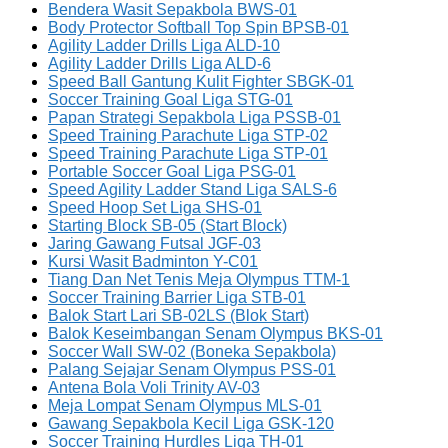
Bendera Wasit Sepakbola BWS-01
Body Protector Softball Top Spin BPSB-01
Agility Ladder Drills Liga ALD-10
Agility Ladder Drills Liga ALD-6
Speed Ball Gantung Kulit Fighter SBGK-01
Soccer Training Goal Liga STG-01
Papan Strategi Sepakbola Liga PSSB-01
Speed Training Parachute Liga STP-02
Speed Training Parachute Liga STP-01
Portable Soccer Goal Liga PSG-01
Speed Agility Ladder Stand Liga SALS-6
Speed Hoop Set Liga SHS-01
Starting Block SB-05 (Start Block)
Jaring Gawang Futsal JGF-03
Kursi Wasit Badminton Y-C01
Tiang Dan Net Tenis Meja Olympus TTM-1
Soccer Training Barrier Liga STB-01
Balok Start Lari SB-02LS (Blok Start)
Balok Keseimbangan Senam Olympus BKS-01
Soccer Wall SW-02 (Boneka Sepakbola)
Palang Sejajar Senam Olympus PSS-01
Antena Bola Voli Trinity AV-03
Meja Lompat Senam Olympus MLS-01
Gawang Sepakbola Kecil Liga GSK-120
Soccer Training Hurdles Liga TH-01