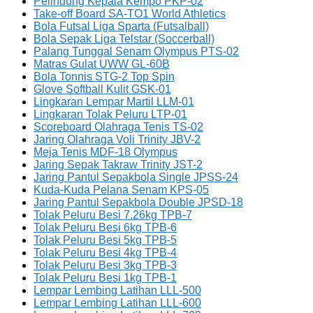
Pelindung Kepala Kempo PKP-02
Take-off Board SA-TO1 World Athletics
Bola Futsal Liga Sparta (Futsalball)
Bola Sepak Liga Telstar (Soccerball)
Palang Tunggal Senam Olympus PTS-02
Matras Gulat UWW GL-60B
Bola Tonnis STG-2 Top Spin
Glove Softball Kulit GSK-01
Lingkaran Lempar Martil LLM-01
Lingkaran Tolak Peluru LTP-01
Scoreboard Olahraga Tenis TS-02
Jaring Olahraga Voli Trinity JBV-2
Meja Tenis MDF-18 Olympus
Jaring Sepak Takraw Trinity JST-2
Jaring Pantul Sepakbola Single JPSS-24
Kuda-Kuda Pelana Senam KPS-05
Jaring Pantul Sepakbola Double JPSD-18
Tolak Peluru Besi 7.26kg TPB-7
Tolak Peluru Besi 6kg TPB-6
Tolak Peluru Besi 5kg TPB-5
Tolak Peluru Besi 4kg TPB-4
Tolak Peluru Besi 3kg TPB-3
Tolak Peluru Besi 1kg TPB-1
Lempar Lembing Latihan LLL-500
Lempar Lembing Latihan LLL-600