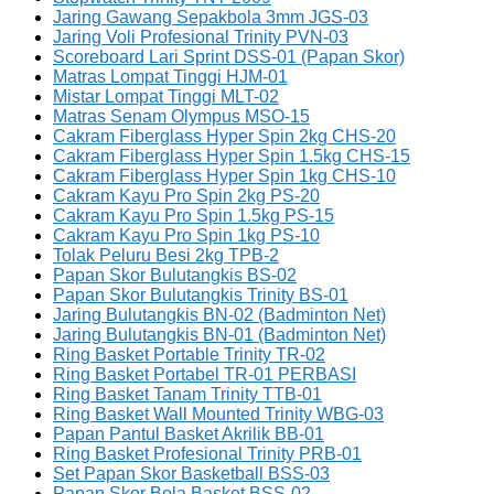
Jaring Gawang Sepakbola 3mm JGS-03
Jaring Voli Profesional Trinity PVN-03
Scoreboard Lari Sprint DSS-01 (Papan Skor)
Matras Lompat Tinggi HJM-01
Mistar Lompat Tinggi MLT-02
Matras Senam Olympus MSO-15
Cakram Fiberglass Hyper Spin 2kg CHS-20
Cakram Fiberglass Hyper Spin 1.5kg CHS-15
Cakram Fiberglass Hyper Spin 1kg CHS-10
Cakram Kayu Pro Spin 2kg PS-20
Cakram Kayu Pro Spin 1.5kg PS-15
Cakram Kayu Pro Spin 1kg PS-10
Tolak Peluru Besi 2kg TPB-2
Papan Skor Bulutangkis BS-02
Papan Skor Bulutangkis Trinity BS-01
Jaring Bulutangkis BN-02 (Badminton Net)
Jaring Bulutangkis BN-01 (Badminton Net)
Ring Basket Portable Trinity TR-02
Ring Basket Portabel TR-01 PERBASI
Ring Basket Tanam Trinity TTB-01
Ring Basket Wall Mounted Trinity WBG-03
Papan Pantul Basket Akrilik BB-01
Ring Basket Profesional Trinity PRB-01
Set Papan Skor Basketball BSS-03
Papan Skor Bola Basket BSS-02