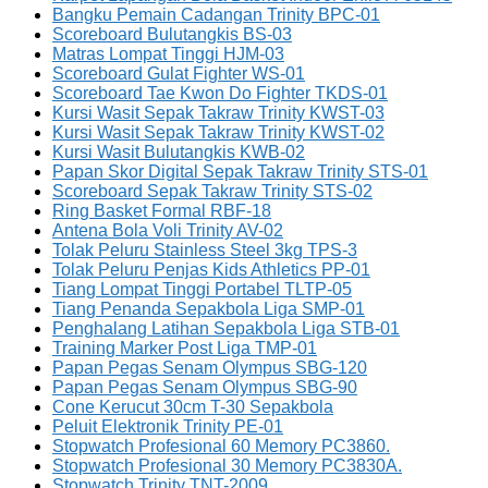
Bangku Pemain Cadangan Trinity BPC-01
Scoreboard Bulutangkis BS-03
Matras Lompat Tinggi HJM-03
Scoreboard Gulat Fighter WS-01
Scoreboard Tae Kwon Do Fighter TKDS-01
Kursi Wasit Sepak Takraw Trinity KWST-03
Kursi Wasit Sepak Takraw Trinity KWST-02
Kursi Wasit Bulutangkis KWB-02
Papan Skor Digital Sepak Takraw Trinity STS-01
Scoreboard Sepak Takraw Trinity STS-02
Ring Basket Formal RBF-18
Antena Bola Voli Trinity AV-02
Tolak Peluru Stainless Steel 3kg TPS-3
Tolak Peluru Penjas Kids Athletics PP-01
Tiang Lompat Tinggi Portabel TLTP-05
Tiang Penanda Sepakbola Liga SMP-01
Penghalang Latihan Sepakbola Liga STB-01
Training Marker Post Liga TMP-01
Papan Pegas Senam Olympus SBG-120
Papan Pegas Senam Olympus SBG-90
Cone Kerucut 30cm T-30 Sepakbola
Peluit Elektronik Trinity PE-01
Stopwatch Profesional 60 Memory PC3860.
Stopwatch Profesional 30 Memory PC3830A.
Stopwatch Trinity TNT-2009