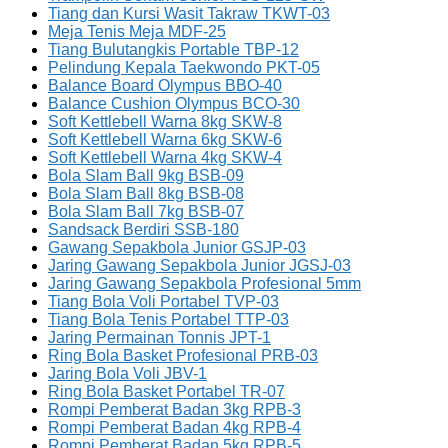
Tiang dan Kursi Wasit Takraw TKWT-03
Meja Tenis Meja MDF-25
Tiang Bulutangkis Portable TBP-12
Pelindung Kepala Taekwondo PKT-05
Balance Board Olympus BBO-40
Balance Cushion Olympus BCO-30
Soft Kettlebell Warna 8kg SKW-8
Soft Kettlebell Warna 6kg SKW-6
Soft Kettlebell Warna 4kg SKW-4
Bola Slam Ball 9kg BSB-09
Bola Slam Ball 8kg BSB-08
Bola Slam Ball 7kg BSB-07
Sandsack Berdiri SSB-180
Gawang Sepakbola Junior GSJP-03
Jaring Gawang Sepakbola Junior JGSJ-03
Jaring Gawang Sepakbola Profesional 5mm
Tiang Bola Voli Portabel TVP-03
Tiang Bola Tenis Portabel TTP-03
Jaring Permainan Tonnis JPT-1
Ring Bola Basket Profesional PRB-03
Jaring Bola Voli JBV-1
Ring Bola Basket Portabel TR-07
Rompi Pemberat Badan 3kg RPB-3
Rompi Pemberat Badan 4kg RPB-4
Rompi Pemberat Badan 5kg RPB-5