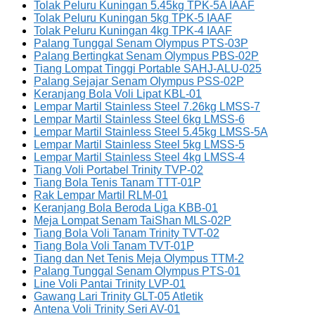
Tolak Peluru Kuningan 5.45kg TPK-5A IAAF
Tolak Peluru Kuningan 5kg TPK-5 IAAF
Tolak Peluru Kuningan 4kg TPK-4 IAAF
Palang Tunggal Senam Olympus PTS-03P
Palang Bertingkat Senam Olympus PBS-02P
Tiang Lompat Tinggi Portable SAHJ-ALU-025
Palang Sejajar Senam Olympus PSS-02P
Keranjang Bola Voli Lipat KBL-01
Lempar Martil Stainless Steel 7.26kg LMSS-7
Lempar Martil Stainless Steel 6kg LMSS-6
Lempar Martil Stainless Steel 5.45kg LMSS-5A
Lempar Martil Stainless Steel 5kg LMSS-5
Lempar Martil Stainless Steel 4kg LMSS-4
Tiang Voli Portabel Trinity TVP-02
Tiang Bola Tenis Tanam TTT-01P
Rak Lempar Martil RLM-01
Keranjang Bola Beroda Liga KBB-01
Meja Lompat Senam TaiShan MLS-02P
Tiang Bola Voli Tanam Trinity TVT-02
Tiang Bola Voli Tanam TVT-01P
Tiang dan Net Tenis Meja Olympus TTM-2
Palang Tunggal Senam Olympus PTS-01
Line Voli Pantai Trinity LVP-01
Gawang Lari Trinity GLT-05 Atletik
Antena Voli Trinity Seri AV-01