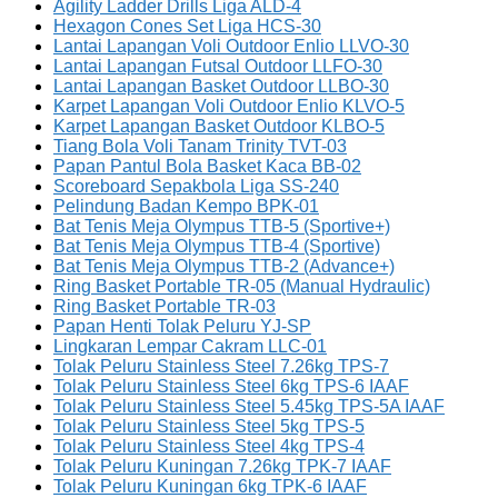
Agility Ladder Drills Liga ALD-4
Hexagon Cones Set Liga HCS-30
Lantai Lapangan Voli Outdoor Enlio LLVO-30
Lantai Lapangan Futsal Outdoor LLFO-30
Lantai Lapangan Basket Outdoor LLBO-30
Karpet Lapangan Voli Outdoor Enlio KLVO-5
Karpet Lapangan Basket Outdoor KLBO-5
Tiang Bola Voli Tanam Trinity TVT-03
Papan Pantul Bola Basket Kaca BB-02
Scoreboard Sepakbola Liga SS-240
Pelindung Badan Kempo BPK-01
Bat Tenis Meja Olympus TTB-5 (Sportive+)
Bat Tenis Meja Olympus TTB-4 (Sportive)
Bat Tenis Meja Olympus TTB-2 (Advance+)
Ring Basket Portable TR-05 (Manual Hydraulic)
Ring Basket Portable TR-03
Papan Henti Tolak Peluru YJ-SP
Lingkaran Lempar Cakram LLC-01
Tolak Peluru Stainless Steel 7.26kg TPS-7
Tolak Peluru Stainless Steel 6kg TPS-6 IAAF
Tolak Peluru Stainless Steel 5.45kg TPS-5A IAAF
Tolak Peluru Stainless Steel 5kg TPS-5
Tolak Peluru Stainless Steel 4kg TPS-4
Tolak Peluru Kuningan 7.26kg TPK-7 IAAF
Tolak Peluru Kuningan 6kg TPK-6 IAAF