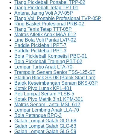
Tiang Pickleball Portabel TPP-02
Tiang Pickleball Tetap TPT-01
Antena Jaring Voli AJV-05P
Tiang Voli Portable Profesional TVP-05P
Ring Basket Profesional PRB-02
Tiang Tenis Tetap TTT-05P
Matras Atletik Anak MAA-612
Line Bola Voli Pantai LVP-02
Paddle Pickleball PPT-7
Paddle Pickleball PPT-3
Bola Pickleball Kompetisi PBC-01
Bola Pickleball Training PBT-02
Lempar Turbo Anak LTA-70
Trampolin Senam Senior TSS-125-ST
Starting Block SB-08 (Balok Start Lari)
Balok Keseimbangan Senam BKS-03P
Kotak Plyo Lunak KPL-401
Peti Lompat Senam PLSB-5
Kotak Plyo Metrik 3in1 KPM-301
Matras Senam Lantai MSL-612
Lempar Lembing Anak LLA-70
Bola Petanque BPQ-3
Galah Lompat Galah GLG-68
Galah Lompat Galah GLG-63
Galah Lompat Galah GLG-59