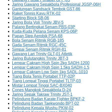
Jaring Gawang Sepakbola Profesional JGSP-06H
Gantungan Sandsack Tembok GST-86
Raket Tonnis Kayu RTK-02
Starting Block SB-06
Jaring Bola Voli Trinity JBV-5
Palang Bertingkat Senam PBS-03P
Kuda-Kuda Pelana Senam KPS-06P
Papan Step Aerobik PSA-68
Bola Senam Ritmik RGB-185
Gada Senam Ritmik RGC-45C
Simpai Senam Ritmik RGH-81
Gawang Lari Trinity GLT-01 Atletik
Jaring Bulutangkis Trinity JBT-3
Lempar Cakram High Spin 2kg SADH-1200
Lempar Cakram High Spin 1.5kg SADH-1.5
Lempar Cakram Low Spin 1kg SADL-1010
Tiang Bola Tenis Portabel TTP-02P
Tiang Lompat Tinggi Portabel TLTP-03
Mistar Lompat Tinggi SAC-BX040
Cones Mangkok Sepakbola D-24
Jaring Sepak Takraw Trinity JST-1
Pelindung Badan Karate Fighter BPKF-2
Pelindung Badan Taekwondo BPT-02
Pelindung Kepala Wushu PKW-02