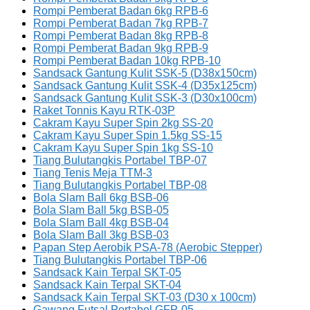
Rompi Pemberat Badan 6kg RPB-6
Rompi Pemberat Badan 7kg RPB-7
Rompi Pemberat Badan 8kg RPB-8
Rompi Pemberat Badan 9kg RPB-9
Rompi Pemberat Badan 10kg RPB-10
Sandsack Gantung Kulit SSK-5 (D38x150cm)
Sandsack Gantung Kulit SSK-4 (D35x125cm)
Sandsack Gantung Kulit SSK-3 (D30x100cm)
Raket Tonnis Kayu RTK-03P
Cakram Kayu Super Spin 2kg SS-20
Cakram Kayu Super Spin 1.5kg SS-15
Cakram Kayu Super Spin 1kg SS-10
Tiang Bulutangkis Portabel TBP-07
Tiang Tenis Meja TTM-3
Tiang Bulutangkis Portabel TBP-08
Bola Slam Ball 6kg BSB-06
Bola Slam Ball 5kg BSB-05
Bola Slam Ball 4kg BSB-04
Bola Slam Ball 3kg BSB-03
Papan Step Aerobik PSA-78 (Aerobic Stepper)
Tiang Bulutangkis Portabel TBP-06
Sandsack Kain Terpal SKT-05
Sandsack Kain Terpal SKT-04
Sandsack Kain Terpal SKT-03 (D30 x 100cm)
Gawang Futsal Portabel GFP-05