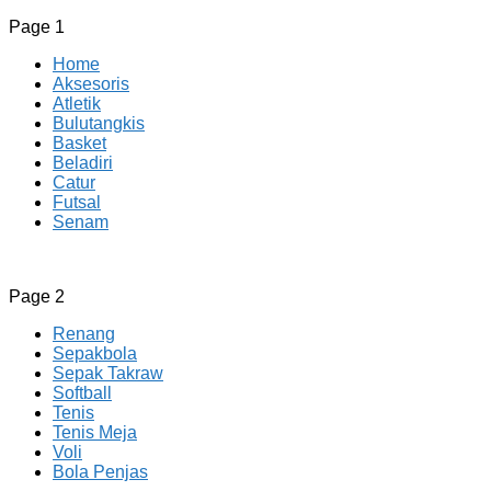
Page 1
Home
Aksesoris
Atletik
Bulutangkis
Basket
Beladiri
Catur
Futsal
Senam
CV JAYA BERSAMA Co Id
Menyediakan Semua Perlengkapan Olahraga Yang
Page 2
Lengkap, Berkualitas Dengan Harga Yang Murah
Renang
Sepakbola
Sepak Takraw
Softball
Tenis
Tenis Meja
Voli
Bola Penjas