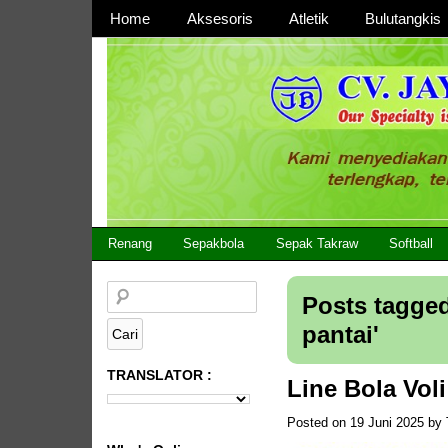
Page 1
Home
Aksesoris
Atletik
Bulutangkis
Page 2
CV JAYA BERSAMA Co Id
Menyediakan Semua Perlengkapan Olahraga Yang
Renang
Sepakbola
Sepak Takraw
Softball
Posts tagged
pantai
'
TRANSLATOR :
Line Bola Vol
Posted on
19 Juni 2025
by