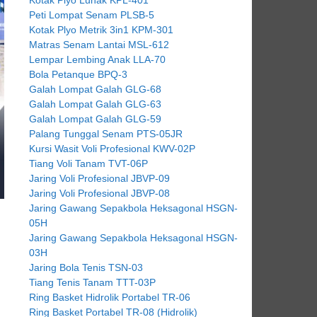
Peti Lompat Senam PLSB-5
Kotak Plyo Metrik 3in1 KPM-301
Matras Senam Lantai MSL-612
Lempar Lembing Anak LLA-70
Bola Petanque BPQ-3
Galah Lompat Galah GLG-68
Galah Lompat Galah GLG-63
Galah Lompat Galah GLG-59
Palang Tunggal Senam PTS-05JR
Kursi Wasit Voli Profesional KWV-02P
Tiang Voli Tanam TVT-06P
Jaring Voli Profesional JBVP-09
Jaring Voli Profesional JBVP-08
Jaring Gawang Sepakbola Heksagonal HSGN-
05H
Jaring Gawang Sepakbola Heksagonal HSGN-
03H
Jaring Bola Tenis TSN-03
Tiang Tenis Tanam TTT-03P
Ring Basket Hidrolik Portabel TR-06
Ring Basket Portabel TR-08 (Hidrolik)