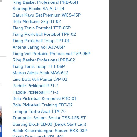
Ring Basket Profesional PRB-06H
Starting Blocks SA-ALU-24
Catur Kayu Set Premium WCS-45P
Bola Medicine 2kg BT-02
Tiang Tenis Portabel TTP-05P
Tiang Pickleball Portabel TPP-02
Tiang Pickleball Tetap TPT-01
Antena Jaring Voli AJV-05P
Tiang Voli Portable Profesional TVP-05P
Ring Basket Profesional PRB-02
Tiang Tenis Tetap TTT-05P
Matras Atletik Anak MAA-612
Line Bola Voli Pantai LVP-02
Paddle Pickleball PPT-7
Paddle Pickleball PPT-3
Bola Pickleball Kompetisi PBC-01
Bola Pickleball Training PBT-02
Lempar Turbo Anak LTA-70
Trampolin Senam Senior TSS-125-ST
Starting Block SB-08 (Balok Start Lari)
Balok Keseimbangan Senam BKS-03P
Kotak Plyo Lunak KPL-401