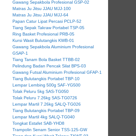
Gawang Sepakbola Profesional GSP-02
Matras Ju Jitsu JJAU MJJ-100
Matras Ju Jitsu JJAU MJJ-64
Papan Catur Lipat Percasi PCLP-52
Tiang Sepak Takraw Portabel TSP-05
Ring Basket Profesional PRB-05
Kursi Wasit Bulutangkis KWB-01
Gawang Sepakbola Aluminium Profesional
GSAP-1
Tiang Tanam Bola Basket TTBB-02
Pelindung Badan Pencak Silat BPS-03
Gawang Futsal Aluminium Profesional GFAP-1
Tiang Bulutangkis Portabel TBP-10
Lempar Lembing 500g SAF-YG500
Tolak Peluru 5kg SAS-TG050
Tolak Peluru 7.26kg SAS-TG0726
Lempar Martil 7.26kg SALQ-TG026
Tiang Bulutangkis Portabel TBP-09
Lempar Martil 4kg SALQ-TG040
Tongkat Estafet SAB-YHD8
Trampolin Senam Senior TSS-125-GW
Tiang dan Kursi Wasit Takraw TKWT-03