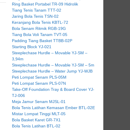
Ring Basket Portabel TR-09 Hidrolik
Tiang Tenis Tanam TTT-02
Jaring Bola Tenis TSN-02
Keranjang Bola Tenis KBTL-72
Bola Senam Ritmik RGB-19G
Tiang Bola Voli Tanam TVT-05
Padding Tiang Basket TTBB-02P
Starting Block YJ-021
Steeplechase Hurdle – Movable YJ-SM –
3,94m
Steeplechase Hurdle – Movable YJ-SM – 5m
Steeplechase Hurdle – Water Jump YJ-WJB
Peti Lompat Senam PLS-05M
Peti Lompat Senam PLS-07N
Take-Off Foundation Tray & Board Cover YJ-
TJ-006
Meja Jamur Senam MJSL-01
Bola Tenis Latihan Kemasan Ember BTL-02E
Mistar Lompat Tinggi MLT-05
Bola Basket Karet GR-7X1
Bola Tenis Latihan BTL-02