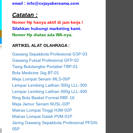
email : info@cvjayabersama.com
Catatan :
Nomor Hp hanya aktif di jam kerja !
Silahkan hubungi marketing kami.
Nomor Hp diatas ada WA-nya.
ARTIKEL ALAT OLAHRAGA :
Gawang Sepakbola Profesional GSP-03
Gawang Futsal Profesional GFP-02
Tiang Bulutangkis Portabel TBP-01
Bola Medicine 1kg BT-01
Meja Lompat Senam MLS-05P
Lempar Lembing Latihan 300g LLL-300
Lempar Lembing Latihan 400g LLL-400
Ring Bola Basket Formal RBF-16
Meja Jamur Senam MJSL-02P
Matras Lompat Tinggi HJM-02P
Matras Lompat Galah PVM-01P
Jaring Gawang Sepakbola Profesional PFGN-
05P