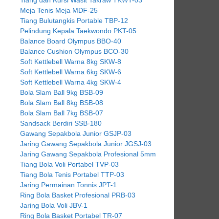
Meja Tenis Meja MDF-25
Tiang Bulutangkis Portable TBP-12
Pelindung Kepala Taekwondo PKT-05
Balance Board Olympus BBO-40
Balance Cushion Olympus BCO-30
Soft Kettlebell Warna 8kg SKW-8
Soft Kettlebell Warna 6kg SKW-6
Soft Kettlebell Warna 4kg SKW-4
Bola Slam Ball 9kg BSB-09
Bola Slam Ball 8kg BSB-08
Bola Slam Ball 7kg BSB-07
Sandsack Berdiri SSB-180
Gawang Sepakbola Junior GSJP-03
Jaring Gawang Sepakbola Junior JGSJ-03
Jaring Gawang Sepakbola Profesional 5mm
Tiang Bola Voli Portabel TVP-03
Tiang Bola Tenis Portabel TTP-03
Jaring Permainan Tonnis JPT-1
Ring Bola Basket Profesional PRB-03
Jaring Bola Voli JBV-1
Ring Bola Basket Portabel TR-07