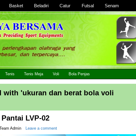
Basket
Beladiri
Catur
Futsal
Senam
 Lengkap, Berkualitas Dengan Harga Yang Murah
Tenis
Tenis Meja
Voli
Bola Penjas
 with '
ukuran dan berat bola voli
i Pantai LVP-02
Team Admin
Leave a comment