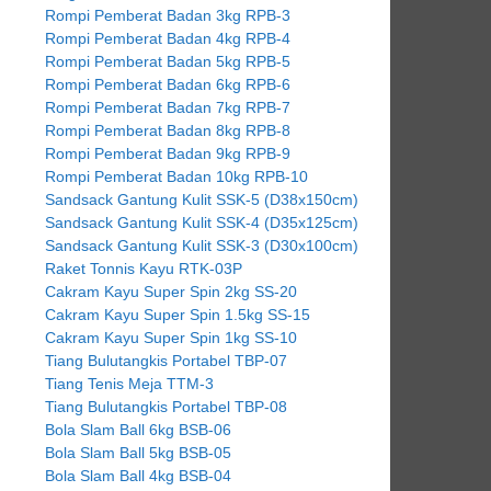
Rompi Pemberat Badan 3kg RPB-3
Rompi Pemberat Badan 4kg RPB-4
Rompi Pemberat Badan 5kg RPB-5
Rompi Pemberat Badan 6kg RPB-6
Rompi Pemberat Badan 7kg RPB-7
Rompi Pemberat Badan 8kg RPB-8
Rompi Pemberat Badan 9kg RPB-9
Rompi Pemberat Badan 10kg RPB-10
Sandsack Gantung Kulit SSK-5 (D38x150cm)
Sandsack Gantung Kulit SSK-4 (D35x125cm)
Sandsack Gantung Kulit SSK-3 (D30x100cm)
Raket Tonnis Kayu RTK-03P
Cakram Kayu Super Spin 2kg SS-20
Cakram Kayu Super Spin 1.5kg SS-15
Cakram Kayu Super Spin 1kg SS-10
Tiang Bulutangkis Portabel TBP-07
Tiang Tenis Meja TTM-3
Tiang Bulutangkis Portabel TBP-08
Bola Slam Ball 6kg BSB-06
Bola Slam Ball 5kg BSB-05
Bola Slam Ball 4kg BSB-04