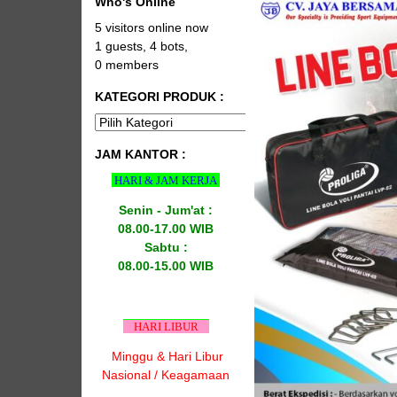
Who's Online
5 visitors online now
1 guests,
4 bots,
0 members
KATEGORI PRODUK :
JAM KANTOR :
HARI & JAM KERJA
Senin - Jum'at :
08.00-17.00 WIB
Sabtu :
08.00-15.00 WIB
HARI LIBUR
Minggu & Hari Libur
Nasional / Keagamaan